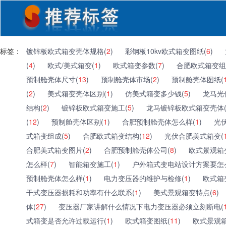
标签：
镀锌板欧式箱变壳体规格(
2
)
彩钢板10kv欧式箱变图纸(
6
)
(
4
)
欧式/美式箱变(
1
)
欧式箱变参数(
7
)
合肥欧式箱变组
预制舱壳体尺寸(
13
)
预制舱壳体市场(
2
)
预制舱壳体图纸(
(
2
)
美式箱变壳体区别(
1
)
仿美式箱变多少钱(
5
)
龙马光
结构(
2
)
镀锌板欧式箱变施工(
5
)
龙马镀锌板欧式箱变壳体
(
12
)
预制舱壳体区别(
1
)
合肥预制舱壳体怎么样(
1
)
光
式箱变组成(
5
)
合肥欧式箱变结构(
12
)
光伏合肥美式箱变(
合肥美式箱变图片(
2
)
合肥预制舱壳体公司(
8
)
欧式景观箱
怎么样(
7
)
智能箱变施工(
1
)
户外箱式变电站设计方案要怎
预制舱壳体怎么样(
1
)
电力变压器的维护与检修(
1
)
欧式箱
干式变压器损耗和功率有什么联系(
1
)
美式景观箱变特点(
6
)
体(
27
)
变压器厂家讲解什么情况下电力变压器必须立刻断电(
式箱变是否允许过载运行(
1
)
欧式箱变图纸(
11
)
欧式景观箱