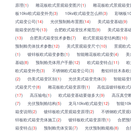
原理(
1
)
雕花板欧式景观箱变图片(
1
)
雕花板欧式景观箱变
板10kv欧式箱变外壳(
3
)
10kv欧式箱变怎么样(
3
)
彩钢板1
式箱变公司(
14
)
光伏预制舱布置图(
14
)
美式箱变基础(
9
)
能箱变的型号(
13
)
合肥欧式箱变技术规范(
9
)
美式箱变基础
(
13
)
合肥美式箱变技术参数(
7
)
欧式景观箱变结构图(
10
)
预制舱壳体技术参数(
12
)
美式景观箱变尺寸(
10
)
景观欧式
(
1
)
镀锌板欧式箱变参数(
1
)
智能雕花板欧式箱变(
4
)
美
基础(
8
)
预制舱壳体用户手册(
12
)
欧式箱变特点(
11
)
欧
欧式箱变外壳(
3
)
不锈钢欧式箱变公司(
3
)
敷铝锌挂木条欧
(
2
)
仿美式箱变区别(
1
)
光伏美式箱变壳体(
3
)
智能箱变
式箱变尺寸(
8
)
雕花板欧式箱变原理(
1
)
高低温镀锌板欧式
(
17
)
高压输电(
1
)
欧式箱变基础要做多大(
9
)
高压真空断
(
7
)
光伏预制舱结构(
5
)
龙马10kv欧式箱变(
12
)
智能10
箱变说明(
2
)
镀锌板欧式景观箱变原理(
2
)
不锈钢欧式景观
锌板欧式箱变壳体施工(
2
)
镀锌板欧式箱变原理(
1
)
合肥预
箱变特点(
3
)
预制舱壳体安装(
7
)
光伏预制舱规格(
8
)
合