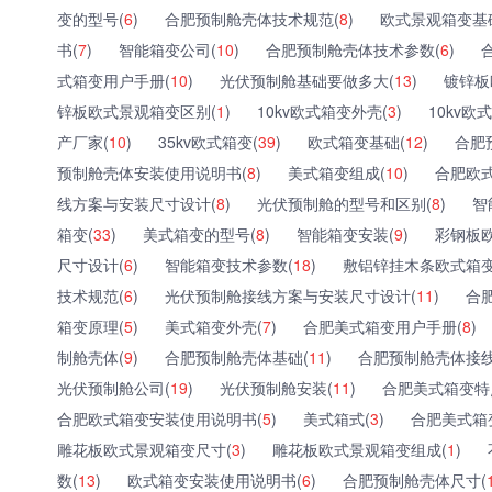
变的型号(
6
)
合肥预制舱壳体技术规范(
8
)
欧式景观箱变基
书(
7
)
智能箱变公司(
10
)
合肥预制舱壳体技术参数(
6
)
式箱变用户手册(
10
)
光伏预制舱基础要做多大(
13
)
镀锌板
锌板欧式景观箱变区别(
1
)
10kv欧式箱变外壳(
3
)
10kv欧
产厂家(
10
)
35kv欧式箱变(
39
)
欧式箱变基础(
12
)
合肥
预制舱壳体安装使用说明书(
8
)
美式箱变组成(
10
)
合肥欧
线方案与安装尺寸设计(
8
)
光伏预制舱的型号和区别(
8
)
智
箱变(
33
)
美式箱变的型号(
8
)
智能箱变安装(
9
)
彩钢板
尺寸设计(
6
)
智能箱变技术参数(
18
)
敷铝锌挂木条欧式箱变
技术规范(
6
)
光伏预制舱接线方案与安装尺寸设计(
11
)
合
箱变原理(
5
)
美式箱变外壳(
7
)
合肥美式箱变用户手册(
8
)
制舱壳体(
9
)
合肥预制舱壳体基础(
11
)
合肥预制舱壳体接线
光伏预制舱公司(
19
)
光伏预制舱安装(
11
)
合肥美式箱变特
合肥欧式箱变安装使用说明书(
5
)
美式箱式(
3
)
合肥美式箱
雕花板欧式景观箱变尺寸(
3
)
雕花板欧式景观箱变组成(
1
)
数(
13
)
欧式箱变安装使用说明书(
6
)
合肥预制舱壳体尺寸(