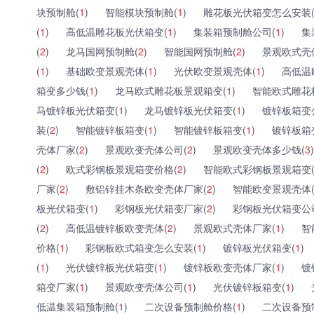
块预制舱(
1
)
智能模块预制舱(
1
)
雕花板光伏箱变怎么安装
(
1
)
高低温雕花板光伏箱变(
1
)
集装箱预制舱公司(
1
)
集
(
2
)
龙马国网预制舱(
2
)
智能国网预制舱(
2
)
景观欧式壳
(
1
)
基础欧变景观壳体(
1
)
光伏欧变景观壳体(
1
)
高低温
箱变多少钱(
1
)
龙马欧式雕花板景观箱变(
1
)
智能欧式雕花
马镀锌板光伏箱变(
1
)
龙马镀锌板光伏箱变(
1
)
镀锌板箱变
装(
2
)
智能镀锌板箱变(
1
)
智能镀锌板箱变(
1
)
镀锌板箱
壳体厂家(
2
)
景观欧变壳体公司(
2
)
景观欧变壳体多少钱(
3
)
(
2
)
欧式彩钢板景观箱变价格(
2
)
智能欧式彩钢板景观箱变
厂家(
2
)
敷铝锌挂木条欧变壳体厂家(
2
)
智能欧变景观壳体
板光伏箱变(
1
)
彩钢板光伏箱变厂家(
2
)
彩钢板光伏箱变公
(
2
)
高低温镀锌板欧变壳体(
2
)
景观欧式壳体厂家(
1
)
智
价格(
1
)
彩钢板欧式箱变怎么安装(
1
)
镀锌板光伏箱变(
1
)
(
1
)
光伏镀锌板光伏箱变(
1
)
镀锌板欧变壳体厂家(
1
)
镀
箱变厂家(
1
)
景观欧变壳体公司(
1
)
光伏镀锌板箱变(
1
)
低温集装箱预制舱(
1
)
二次设备预制舱价格(
1
)
二次设备预