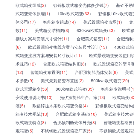
欧式箱变组成(
2
)
镀锌板欧式箱变壳体多少钱(
7
)
基础不锈
式箱变壳体原理(
1
)
10kv欧式箱变(
63
)
彩钢板10kv欧式箱
体公司(
17
)
智能箱变组成(
14
)
美式景观箱变市场(
1
)
龙
数(
11
)
美式箱变结构图(
8
)
630kva欧式箱变(
43
)
欧式箱
接线方案与安装尺寸设计(
11
)
合肥美式箱变(
11
)
合肥预制
(
6
)
欧式景观箱变接线方案与安装尺寸设计(
13
)
400欧式箱
式箱变接线方案与安装尺寸设计(
11
)
欧式景观箱变安装使用说
术规范(
12
)
合肥欧式箱变结构图(
8
)
欧式景观箱变的型号和
(
12
)
智能箱变布置图(
11
)
合肥预制舱壳体安装(
8
)
美式
术参数(
9
)
美式景观箱变布置图(
2
)
500kva欧式箱变(
29
)
欧式景观箱变(
56
)
800kva欧式箱变(
35
)
智能箱变说明书(
安装使用说明书(
10
)
光伏预制舱生产厂家(
13
)
欧式箱变(
4
装(
5
)
敷铝锌挂木条欧式箱变价格(
4
)
彩钢板欧式箱变结构
箱变技术规范(
13
)
合肥欧式箱变基础(
10
)
美式箱变技术参
欧式箱变特点(
8
)
合肥预制舱壳体外壳(
8
)
智能箱变基础要
观箱变(
5
)
不锈钢欧式景观箱变厂家(
5
)
不锈钢欧式景观箱