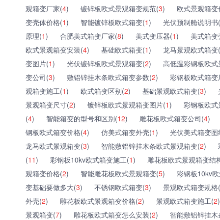
观箱变厂家(
4
)
镀锌板欧式景观箱变规范(
3
)
欧式景观箱变
变壳体价格(
1
)
智能镀锌板欧式箱变(
1
)
光伏预制舱说明书
原理(
1
)
合肥美式箱变厂家(
8
)
美式变压器(
1
)
美式箱变
欧式景观箱变安装(
4
)
基础欧式箱变(
1
)
龙马景观欧式箱变
变图片(
1
)
光伏镀锌板欧式景观箱变(
2
)
高低温彩钢板欧式
变公司(
3
)
敷铝锌挂木条欧式箱变参数(
2
)
彩钢板欧式箱变
观箱变施工(
1
)
欧式箱变区别(
2
)
基础景观欧式箱变(
3
)
景观箱变尺寸(
2
)
镀锌板欧式景观箱变图片(
1
)
彩钢板欧式
(
4
)
智能箱变的型号和区别(
12
)
雕花板欧式箱变公司(
4
)
钢板欧式箱变价格(
4
)
仿美式箱变外壳(
1
)
光伏美式箱变图
龙马欧式景观箱变(
3
)
智能敷铝锌挂木条欧式景观箱变(
2
)
(
11
)
彩钢板10kv欧式箱变施工(
1
)
雕花板欧式景观箱变结构
观箱变价格(
2
)
智能雕花板欧式景观箱变(
5
)
彩钢板10kv
变基础要做多大(
3
)
不锈钢欧式箱变(
3
)
景观欧式箱变规格
外壳(
2
)
雕花板欧式景观箱变价格(
2
)
景观欧式箱变施工(
2
)
景观箱变(
7
)
雕花板欧式箱变怎么安装(
2
)
智能敷铝锌挂木