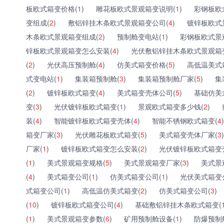
板欧式箱变价格(
1
)
雕花板欧式景观箱变说明(
1
)
彩钢板欧
变组成(
2
)
敷铝锌挂木条欧式景观箱变公司(
4
)
镀锌板欧式
木条欧式景观箱变组成(
2
)
预制舱变电站(
1
)
彩钢板欧式景
锌板欧式景观箱变怎么安装(
4
)
光伏敷铝锌挂木条欧式景观箱
(
2
)
光伏高压预制舱(
4
)
仿美式箱变价格(
5
)
高低温美式
式变电站(
1
)
集装箱预制舱(
3
)
集装箱预制舱厂家(
5
)
集
(
2
)
镀锌板欧式箱变(
4
)
美式箱变壳体公司(
5
)
基础仿美
变(
3
)
光伏镀锌板欧式箱变(
1
)
景观欧式箱变多少钱(
2
)
装(
4
)
智能镀锌板欧式箱变壳体(
4
)
智能不锈钢欧式箱变(
4
)
箱变厂家(
3
)
光伏雕花板欧式箱变(
5
)
美式箱变壳体厂家(
3
)
厂家(
1
)
镀锌板欧式箱变怎么安装(
2
)
光伏镀锌板欧式箱变
(
1
)
美式景观箱变规格(
5
)
美式景观箱变厂家(
3
)
美式景
(
4
)
美式箱变公司(
1
)
仿美式箱变公司(
1
)
光伏美式箱变
式箱变公司(
1
)
高低温仿美式箱变(
2
)
仿美式箱变公司(
3
)
(
10
)
镀锌板欧式箱变公司(
4
)
基础敷铝锌挂木条欧式箱变(
(
1
)
美式景观箱变参数(
6
)
矿用预制舱设备(
1
)
防爆预制