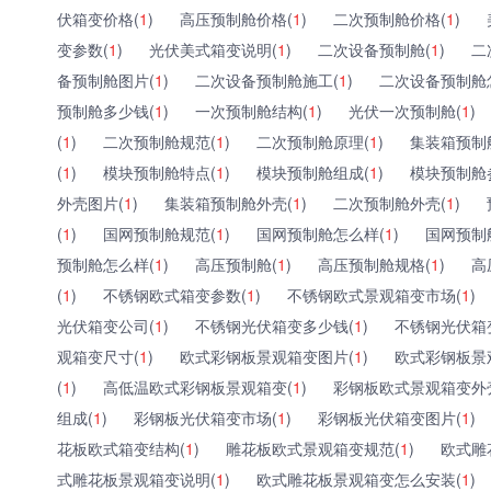
伏箱变价格(
1
)
高压预制舱价格(
1
)
二次预制舱价格(
1
)
变参数(
1
)
光伏美式箱变说明(
1
)
二次设备预制舱(
1
)
二
备预制舱图片(
1
)
二次设备预制舱施工(
1
)
二次设备预制舱
预制舱多少钱(
1
)
一次预制舱结构(
1
)
光伏一次预制舱(
1
)
(
1
)
二次预制舱规范(
1
)
二次预制舱原理(
1
)
集装箱预制
(
1
)
模块预制舱特点(
1
)
模块预制舱组成(
1
)
模块预制舱
外壳图片(
1
)
集装箱预制舱外壳(
1
)
二次预制舱外壳(
1
)
(
1
)
国网预制舱规范(
1
)
国网预制舱怎么样(
1
)
国网预制
预制舱怎么样(
1
)
高压预制舱(
1
)
高压预制舱规格(
1
)
高
(
1
)
不锈钢欧式箱变参数(
1
)
不锈钢欧式景观箱变市场(
1
)
光伏箱变公司(
1
)
不锈钢光伏箱变多少钱(
1
)
不锈钢光伏箱
观箱变尺寸(
1
)
欧式彩钢板景观箱变图片(
1
)
欧式彩钢板景
(
1
)
高低温欧式彩钢板景观箱变(
1
)
彩钢板欧式景观箱变外
组成(
1
)
彩钢板光伏箱变市场(
1
)
彩钢板光伏箱变图片(
1
)
花板欧式箱变结构(
1
)
雕花板欧式景观箱变规范(
1
)
欧式雕
式雕花板景观箱变说明(
1
)
欧式雕花板景观箱变怎么安装(
1
)