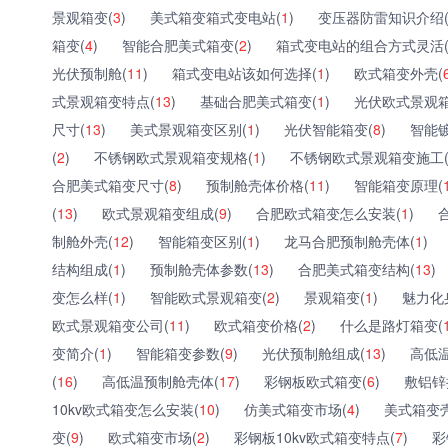
景观箱变(
3
)
美式箱变箱式变电站(
1
)
变压器防雷知识介绍
箱变(
4
)
智能合肥美式箱变(
2
)
箱式变电站的组合方式灵活
光伏预制舱(
11
)
箱式变电站该如何选择(
1
)
欧式箱变外壳(
式景观箱变特点(
13
)
基础合肥美式箱变(
1
)
光伏欧式景观箱
尺寸(
13
)
美式景观箱变区别(
1
)
光伏智能箱变(
8
)
智能
(
2
)
不锈钢欧式景观箱变规格(
1
)
不锈钢欧式景观箱变施工
合肥美式箱变尺寸(
8
)
预制舱壳体价格(
11
)
智能箱变原理(
(
13
)
欧式景观箱变组成(
9
)
合肥欧式箱变怎么安装(
1
)
制舱外壳(
12
)
智能箱变区别(
1
)
龙马合肥预制舱壳体(
1
)
结构组成(
1
)
预制舱壳体参数(
13
)
合肥美式箱变结构(
13
)
变怎么样(
1
)
智能欧式景观箱变(
2
)
景观箱变(
1
)
魅力化
欧式景观箱变公司(
11
)
欧式箱变价格(
2
)
什么是路灯箱变(
变简介(
1
)
智能箱变参数(
9
)
光伏预制舱组成(
13
)
高低
(
16
)
高低温预制舱壳体(
17
)
彩钢板欧式箱变(
6
)
敷铝锌
10kv欧式箱变怎么安装(
10
)
仿美式箱变市场(
4
)
美式箱变
变(
9
)
欧式箱变市场(
2
)
彩钢板10kv欧式箱变特点(
7
)
彩