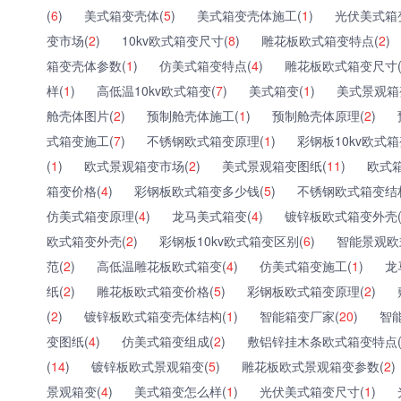
(
6
)
美式箱变壳体(
5
)
美式箱变壳体施工(
1
)
光伏美式箱
变市场(
2
)
10kv欧式箱变尺寸(
8
)
雕花板欧式箱变特点(
2
)
箱变壳体参数(
1
)
仿美式箱变特点(
4
)
雕花板欧式箱变尺寸
样(
1
)
高低温10kv欧式箱变(
7
)
美式箱变(
1
)
美式景观箱
舱壳体图片(
2
)
预制舱壳体施工(
1
)
预制舱壳体原理(
2
)
式箱变施工(
7
)
不锈钢欧式箱变原理(
1
)
彩钢板10kv欧式箱
(
1
)
欧式景观箱变市场(
2
)
美式景观箱变图纸(
11
)
欧式
箱变价格(
4
)
彩钢板欧式箱变多少钱(
5
)
不锈钢欧式箱变结
仿美式箱变原理(
4
)
龙马美式箱变(
4
)
镀锌板欧式箱变外壳
欧式箱变外壳(
2
)
彩钢板10kv欧式箱变区别(
6
)
智能景观欧
范(
2
)
高低温雕花板欧式箱变(
4
)
仿美式箱变施工(
1
)
龙
纸(
2
)
雕花板欧式箱变价格(
5
)
彩钢板欧式箱变原理(
2
)
(
2
)
镀锌板欧式箱变壳体结构(
1
)
智能箱变厂家(
20
)
智
变图纸(
4
)
仿美式箱变组成(
2
)
敷铝锌挂木条欧式箱变特点
(
14
)
镀锌板欧式景观箱变(
5
)
雕花板欧式景观箱变参数(
2
)
景观箱变(
4
)
美式箱变怎么样(
1
)
光伏美式箱变尺寸(
1
)