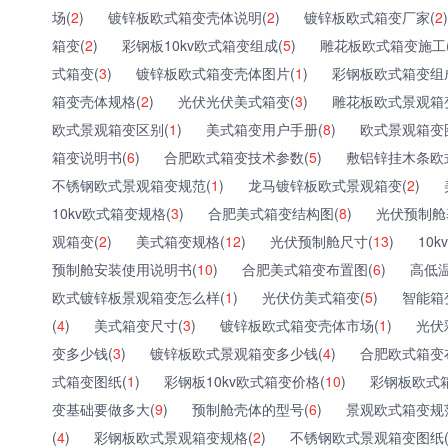
场(
2
)
镀锌板欧式箱变壳体说明(
2
)
镀锌板欧式箱变厂家(
2
)
箱变(
2
)
彩钢板10kv欧式箱变组成(
5
)
雕花板欧式箱变施工
式箱变(
3
)
镀锌板欧式箱变壳体图片(
1
)
彩钢板欧式箱变组
箱变壳体规格(
2
)
光伏光伏美式箱变(
3
)
雕花板欧式景观箱
欧式景观箱变区别(
1
)
美式箱变用户手册(
8
)
欧式景观箱变
箱变说明书(
6
)
合肥欧式箱变技术参数(
5
)
敷铝锌挂木条欧
不锈钢欧式景观箱变规范(
1
)
龙马镀锌板欧式景观箱变(
2
)
10kv欧式箱变规格(
3
)
合肥美式箱变结构图(
8
)
光伏预制舱
观箱变(
2
)
美式箱变规格(
12
)
光伏预制舱尺寸(
13
)
10
预制舱安装使用说明书(
10
)
合肥美式箱变布置图(
6
)
高低温
欧式镀锌板景观箱变怎么样(
1
)
光伏仿美式箱变(
5
)
智能箱
(
4
)
美式箱变尺寸(
3
)
镀锌板欧式箱变壳体市场(
1
)
光伏
变多少钱(
3
)
镀锌板欧式景观箱变多少钱(
4
)
合肥欧式箱变
式箱变图纸(
1
)
彩钢板10kv欧式箱变价格(
10
)
彩钢板欧式
变基础要做多大(
9
)
预制舱壳体的型号(
6
)
景观欧式箱变规
(
4
)
彩钢板欧式景观箱变规格(
2
)
不锈钢欧式景观箱变图纸