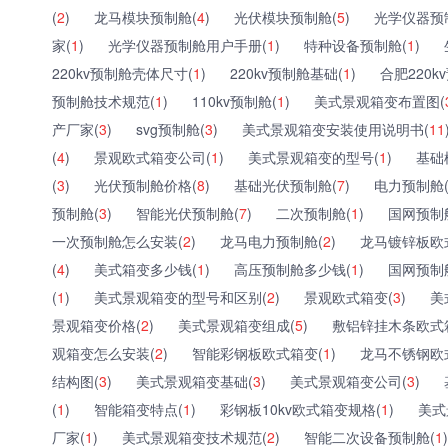
(
2
)
龙马模块预制舱(
4
)
光伏模块预制舱(
5
)
光学仪器预
家(
1
)
光学仪器预制舱用户手册(
1
)
特种设备预制舱(
1
)
220kv预制舱壳体尺寸(
1
)
220kv预制舱基础(
1
)
合肥220k
预制舱技术规范(
1
)
110kv预制舱(
1
)
美式景观箱变布置图(
产厂家(
3
)
svg预制舱(
3
)
美式景观箱变安装使用说明书(
11
(
4
)
景观欧式箱变公司(
1
)
美式景观箱变的型号(
1
)
基础
(
3
)
光伏预制舱价格(
8
)
基础光伏预制舱(
7
)
电力预制舱
预制舱(
3
)
智能光伏预制舱(
7
)
二次预制舱(
1
)
国网预制
一次预制舱怎么安装(
2
)
龙马电力预制舱(
2
)
龙马镀锌板欧
(
4
)
美式箱变多少钱(
1
)
高压预制舱多少钱(
1
)
国网预制
(
1
)
美式景观箱变的型号和区别(
2
)
景观欧式箱变(
3
)
美
景观箱变价格(
2
)
美式景观箱变组成(
5
)
敷铝锌挂木条欧式
观箱变怎么安装(
2
)
智能彩钢板欧式箱变(
1
)
龙马不锈钢欧
结构图(
3
)
美式景观箱变基础(
3
)
美式景观箱变公司(
3
)
(
1
)
智能箱变特点(
1
)
彩钢板10kv欧式箱变规格(
1
)
美式
厂家(
1
)
美式景观箱变技术规范(
2
)
智能二次设备预制舱(
1
)