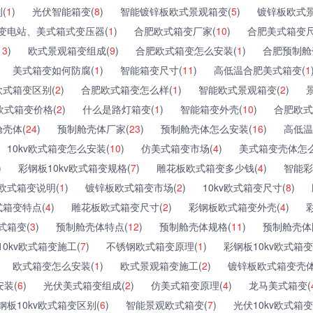
(
1
)
光伏智能箱变(
8
)
智能镀锌板欧式景观箱变(
5
)
镀锌板欧式景
变电站、美式箱式变压器(
1
)
合肥欧式箱变厂家(
10
)
合肥美式箱变尺
13
)
欧式景观箱变组成(
9
)
合肥欧式箱变怎么安装(
1
)
合肥预制舱
美式箱变如何防腐(
1
)
智能箱变尺寸(
11
)
高低温合肥美式箱变(
1
欧式箱变区别(
2
)
合肥欧式箱变怎么样(
1
)
智能欧式景观箱变(
2
)
欧式箱变价格(
2
)
什么是路灯箱变(
1
)
智能箱变外壳(
10
)
合肥欧式
壳体(
24
)
预制舱壳体厂家(
23
)
预制舱壳体怎么安装(
16
)
高低温
10kv欧式箱变怎么安装(
10
)
仿美式箱变市场(
4
)
美式箱变壳体怎么
)
彩钢板10kv欧式箱变规格(
7
)
雕花板欧式箱变多少钱(
4
)
智能彩
欧式箱变说明(
1
)
镀锌板欧式箱变市场(
2
)
10kv欧式箱变尺寸(
8
)
式箱变特点(
4
)
雕花板欧式箱变尺寸(
2
)
彩钢板欧式箱变外壳(
4
)
式箱变(
3
)
预制舱壳体特点(
12
)
预制舱壳体规格(
11
)
预制舱壳体
10kv欧式箱变施工(
7
)
不锈钢欧式箱变原理(
1
)
彩钢板10kv欧式箱变
欧式箱变怎么安装(
1
)
欧式景观箱变施工(
2
)
镀锌板欧式箱变壳体
装(
6
)
光伏美式箱变组成(
2
)
仿美式箱变原理(
4
)
龙马美式箱变(
钢板10kv欧式箱变区别(
6
)
智能景观欧式箱变(
7
)
光伏10kv欧式箱变