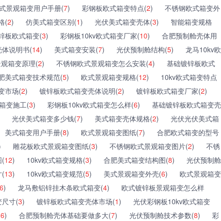
式景观箱变用户手册(
7
)
彩钢板欧式箱变特点(
2
)
不锈钢欧式箱变外
格(
2
)
仿美式箱变区别(
1
)
光伏美式箱变壳体(
3
)
智能箱变规格
锌板欧式箱变(
3
)
彩钢板10kv欧式箱变厂家(
10
)
合肥预制舱壳体用
体说明书(
14
)
美式箱变安装(
7
)
光伏预制舱结构(
5
)
龙马10kv欧
观箱变原理(
2
)
不锈钢欧式景观箱变怎么安装(
4
)
基础镀锌板欧式
肥美式箱变技术规范(
5
)
欧式景观箱变规格(
12
)
10kv欧式箱变特点
变市场(
2
)
镀锌板欧式箱变壳体说明(
2
)
镀锌板欧式箱变厂家(
2
)
箱变施工(
3
)
彩钢板10kv欧式箱变怎么样(
6
)
基础镀锌板欧式箱变壳
光伏美式箱变多少钱(
7
)
美式箱变壳体规格(
2
)
光伏光伏美式箱
美式箱变用户手册(
8
)
欧式景观箱变图纸(
7
)
合肥欧式箱变的型号
)
雕花板欧式景观箱变图纸(
3
)
不锈钢欧式景观箱变图片(
2
)
不锈
(
12
)
10kv欧式箱变规格(
3
)
合肥美式箱变结构图(
8
)
光伏预制舱
(
13
)
10kv欧式箱变规范(
5
)
美式景观箱变外壳(
6
)
欧式景观箱变
6
)
龙马敷铝锌挂木条欧式箱变(
4
)
欧式镀锌板景观箱变怎么样
尺寸(
3
)
镀锌板欧式箱变壳体市场(
1
)
光伏彩钢板10kv欧式箱变
(
6
)
合肥预制舱壳体基础要做多大(
7
)
光伏预制舱技术参数(
8
)
彩