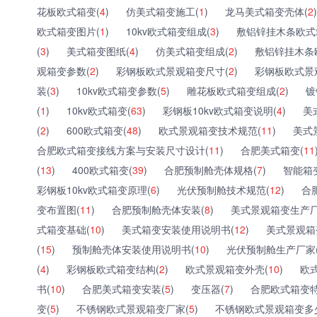
花板欧式箱变(
4
)
仿美式箱变施工(
1
)
龙马美式箱变壳体(
2
)
欧式箱变图片(
1
)
10kv欧式箱变组成(
3
)
敷铝锌挂木条欧式
(
3
)
美式箱变图纸(
4
)
仿美式箱变组成(
2
)
敷铝锌挂木条
观箱变参数(
2
)
彩钢板欧式景观箱变尺寸(
2
)
彩钢板欧式景
装(
3
)
10kv欧式箱变参数(
5
)
雕花板欧式箱变组成(
2
)
镀
(
1
)
10kv欧式箱变(
63
)
彩钢板10kv欧式箱变说明(
4
)
美
(
2
)
600欧式箱变(
48
)
欧式景观箱变技术规范(
11
)
美式
合肥欧式箱变接线方案与安装尺寸设计(
11
)
合肥美式箱变(
11
(
13
)
400欧式箱变(
39
)
合肥预制舱壳体规格(
7
)
智能箱
彩钢板10kv欧式箱变原理(
6
)
光伏预制舱技术规范(
12
)
合
变布置图(
11
)
合肥预制舱壳体安装(
8
)
美式景观箱变生产厂
式箱变基础(
10
)
美式箱变安装使用说明书(
12
)
美式景观箱
(
15
)
预制舱壳体安装使用说明书(
10
)
光伏预制舱生产厂家
(
4
)
彩钢板欧式箱变结构(
2
)
欧式景观箱变外壳(
10
)
欧
书(
10
)
合肥美式箱变安装(
5
)
变压器(
7
)
合肥欧式箱变特
变(
5
)
不锈钢欧式景观箱变厂家(
5
)
不锈钢欧式景观箱变多