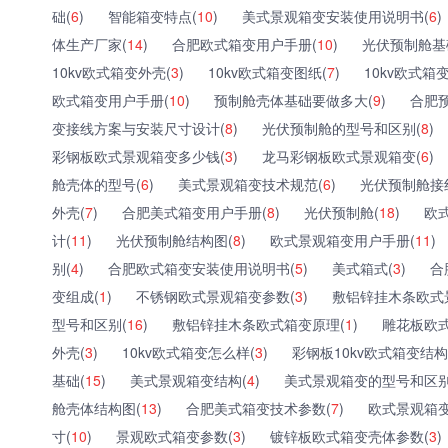
础(
6
)
智能箱变特点(
10
)
美式景观箱变安装使用说明书(
6
)
体生产厂家(
14
)
合肥欧式箱变用户手册(
10
)
光伏预制舱基
10kv欧式箱变外壳(
3
)
10kv欧式箱变图纸(
7
)
10kv欧式箱
欧式箱变用户手册(
10
)
预制舱壳体基础要做多大(
9
)
合肥
变接线方案与安装尺寸设计(
8
)
光伏预制舱的型号和区别(
8
)
彩钢板欧式景观箱变多少钱(
3
)
龙马彩钢板欧式景观箱变(
6
)
舱壳体的型号(
6
)
美式景观箱变技术规范(
6
)
光伏预制舱接
外壳(
7
)
合肥美式箱变用户手册(
8
)
光伏预制舱(
18
)
欧
计(
11
)
光伏预制舱结构图(
8
)
欧式景观箱变用户手册(
11
)
别(
4
)
合肥欧式箱变安装使用说明书(
5
)
美式箱式(
3
)
合
变组成(
1
)
不锈钢欧式景观箱变参数(
3
)
敷铝锌挂木条欧式
型号和区别(
16
)
敷铝锌挂木条欧式箱变原理(
1
)
雕花板欧
外壳(
3
)
10kv欧式箱变怎么样(
3
)
彩钢板10kv欧式箱变结构
基础(
15
)
美式景观箱变结构(
4
)
美式景观箱变的型号和区别
舱壳体结构图(
13
)
合肥美式箱变技术参数(
7
)
欧式景观箱变
寸(
10
)
景观欧式箱变参数(
3
)
镀锌板欧式箱变壳体参数(
3
)