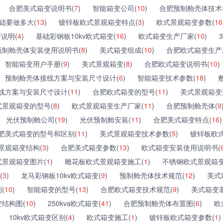
合肥美式箱变说明书(
7
)
智能箱变公司(
10
)
合肥预制舱壳体技术
础要做多大(
13
)
镀锌板欧式景观箱变特点(
3
)
欧式景观箱变参数(
16
变说明(
4
)
基础彩钢板10kv欧式箱变(
16
)
欧式箱变生产厂家(
10
)
预制舱壳体安装使用说明书(
8
)
美式箱变组成(
10
)
合肥欧式箱变生产
智能箱变用户手册(
9
)
美式景观箱变(
8
)
合肥欧式箱变说明书(
10
)
预制舱壳体接线方案与安装尺寸设计(
6
)
智能箱变技术参数(
18
)
线方案与安装尺寸设计(
11
)
合肥欧式箱变的型号(
11
)
美式景观箱变
式景观箱变的型号(
8
)
欧式景观箱变生产厂家(
11
)
合肥预制舱壳体(
9
光伏预制舱公司(
19
)
光伏预制舱安装(
11
)
合肥美式箱变特点(
16
)
肥美式箱变的型号和区别(
11
)
美式景观箱变技术参数(
5
)
镀锌板欧
景观箱变结构(
3
)
合肥美式箱变参数(
13
)
欧式箱变安装使用说明书(
式景观箱变图片(
1
)
雕花板欧式景观箱变施工(
1
)
不锈钢欧式景观箱变
(
3
)
龙马彩钢板10kv欧式箱变(
9
)
预制舱壳体技术规范(
12
)
美式
(
10
)
智能箱变的型号(
13
)
合肥欧式箱变技术规范(
9
)
美式箱变
结构图(
10
)
250kva欧式箱变(
41
)
合肥预制舱壳体布置图(
6
)
欧
10kv欧式箱变区别(
4
)
欧式箱变施工(
1
)
镀锌板欧式箱变参数(
1
)