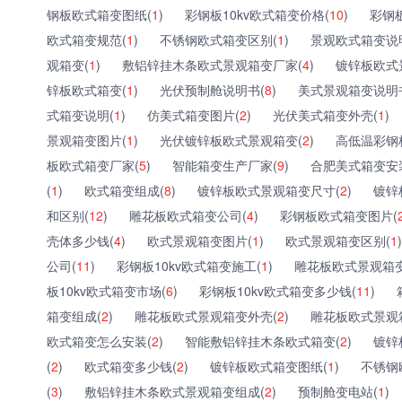
钢板欧式箱变图纸(
1
)
彩钢板10kv欧式箱变价格(
10
)
彩钢
欧式箱变规范(
1
)
不锈钢欧式箱变区别(
1
)
景观欧式箱变说
观箱变(
1
)
敷铝锌挂木条欧式景观箱变厂家(
4
)
镀锌板欧式
锌板欧式箱变(
1
)
光伏预制舱说明书(
8
)
美式景观箱变说明
式箱变说明(
1
)
仿美式箱变图片(
2
)
光伏美式箱变外壳(
1
)
景观箱变图片(
1
)
光伏镀锌板欧式景观箱变(
2
)
高低温彩钢
板欧式箱变厂家(
5
)
智能箱变生产厂家(
9
)
合肥美式箱变安
(
1
)
欧式箱变组成(
8
)
镀锌板欧式景观箱变尺寸(
2
)
镀锌
和区别(
12
)
雕花板欧式箱变公司(
4
)
彩钢板欧式箱变图片(
壳体多少钱(
4
)
欧式景观箱变图片(
1
)
欧式景观箱变区别(
1
)
公司(
11
)
彩钢板10kv欧式箱变施工(
1
)
雕花板欧式景观箱变
板10kv欧式箱变市场(
6
)
彩钢板10kv欧式箱变多少钱(
11
)
箱变组成(
2
)
雕花板欧式景观箱变外壳(
2
)
雕花板欧式景观
欧式箱变怎么安装(
2
)
智能敷铝锌挂木条欧式箱变(
2
)
镀锌
(
2
)
欧式箱变多少钱(
2
)
镀锌板欧式箱变图纸(
1
)
不锈钢
(
3
)
敷铝锌挂木条欧式景观箱变组成(
2
)
预制舱变电站(
1
)