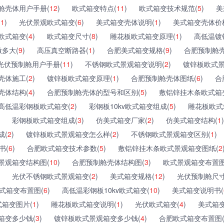
舱壳体用户手册(
12
)
欧式箱变特点(
11
)
欧式箱变技术规范(
5
)
美
(
1
)
光伏景观欧式箱变(
6
)
美式箱变壳体说明(
1
)
美式箱变壳体价
欧式箱变(
4
)
欧式箱变尺寸(
8
)
雕花板欧式箱变原理(
1
)
高低温镀
多大(
9
)
高压真空断路器(
1
)
合肥美式箱变规格(
9
)
合肥预制舱壳
光伏预制舱用户手册(
11
)
不锈钢欧式景观箱变说明(
2
)
镀锌板欧式景
壳体施工(
2
)
镀锌板欧式箱变原理(
1
)
合肥预制舱壳体图纸(
6
)
合
壳体结构(
4
)
合肥预制舱壳体的型号和区别(
5
)
敷铝锌挂木条欧式箱
高低温彩钢板欧式箱变(
2
)
彩钢板10kv欧式箱变组成(
5
)
雕花板欧式
彩钢板欧式箱变组成(
3
)
仿美式箱变厂家(
2
)
仿美式箱变结构(
1
)
成(
2
)
镀锌板欧式景观箱变怎么样(
2
)
不锈钢欧式景观箱变区别(
1
)
书(
6
)
合肥欧式箱变技术参数(
5
)
敷铝锌挂木条欧式景观箱变图纸(
2
景观箱变结构图(
10
)
合肥预制舱壳体结构图(
3
)
欧式景观箱变布置图
光伏不锈钢欧式景观箱变(
2
)
美式箱变规格(
12
)
光伏预制舱尺寸
式箱变布置图(
6
)
高低温彩钢板10kv欧式箱变(
10
)
美式箱变说明书(
箱变图片(
1
)
雕花板欧式箱变说明(
1
)
光伏欧式箱变(
4
)
美式箱变
箱变多少钱(
3
)
镀锌板欧式景观箱变多少钱(
4
)
合肥欧式箱变布置图