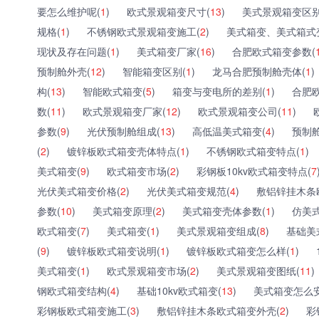
要怎么维护呢(
1
)
欧式景观箱变尺寸(
13
)
美式景观箱变区别
规格(
1
)
不锈钢欧式景观箱变施工(
2
)
美式箱变、美式箱式
现状及存在问题(
1
)
美式箱变厂家(
16
)
合肥欧式箱变参数(
预制舱外壳(
12
)
智能箱变区别(
1
)
龙马合肥预制舱壳体(
1
)
构(
13
)
智能欧式箱变(
5
)
箱变与变电所的差别(
1
)
合肥
数(
11
)
欧式景观箱变厂家(
12
)
欧式景观箱变公司(
11
)
参数(
9
)
光伏预制舱组成(
13
)
高低温美式箱变(
4
)
预制舱
(
2
)
镀锌板欧式箱变壳体特点(
1
)
不锈钢欧式箱变特点(
1
)
美式箱变(
9
)
欧式箱变市场(
2
)
彩钢板10kv欧式箱变特点(
7
光伏美式箱变价格(
2
)
光伏美式箱变规范(
4
)
敷铝锌挂木条
参数(
10
)
美式箱变原理(
2
)
美式箱变壳体参数(
1
)
仿美
欧式箱变(
7
)
美式箱变(
1
)
美式景观箱变组成(
8
)
基础美
(
9
)
镀锌板欧式箱变说明(
1
)
镀锌板欧式箱变怎么样(
1
)
美式箱变(
1
)
欧式景观箱变市场(
2
)
美式景观箱变图纸(
11
)
钢欧式箱变结构(
4
)
基础10kv欧式箱变(
13
)
美式箱变怎么安
彩钢板欧式箱变施工(
3
)
敷铝锌挂木条欧式箱变外壳(
2
)
彩