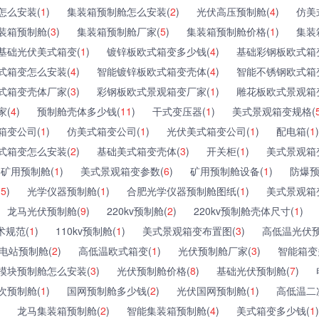
怎么安装(
1
)
集装箱预制舱怎么安装(
2
)
光伏高压预制舱(
4
)
仿美
装箱预制舱(
3
)
集装箱预制舱厂家(
5
)
集装箱预制舱价格(
1
)
集装
基础光伏美式箱变(
1
)
镀锌板欧式箱变多少钱(
4
)
基础彩钢板欧式箱
式箱变怎么安装(
4
)
智能镀锌板欧式箱变壳体(
4
)
智能不锈钢欧式箱
式箱变壳体厂家(
3
)
彩钢板欧式景观箱变厂家(
1
)
雕花板欧式景观箱
家(
4
)
预制舱壳体多少钱(
11
)
干式变压器(
1
)
美式景观箱变规格(
箱变公司(
1
)
仿美式箱变公司(
1
)
光伏美式箱变公司(
1
)
配电箱(
1
)
式箱变怎么安装(
2
)
基础美式箱变壳体(
3
)
开关柜(
1
)
美式景观箱
矿用预制舱(
1
)
美式景观箱变参数(
6
)
矿用预制舱设备(
1
)
防爆预
(
5
)
光学仪器预制舱(
1
)
合肥光学仪器预制舱图纸(
1
)
美式景观箱
龙马光伏预制舱(
9
)
220kv预制舱(
2
)
220kv预制舱壳体尺寸(
1
)
术规范(
1
)
110kv预制舱(
1
)
美式景观箱变布置图(
3
)
高低温光伏预
电站预制舱(
2
)
高低温欧式箱变(
1
)
光伏预制舱厂家(
3
)
智能箱变
模块预制舱怎么安装(
3
)
光伏预制舱价格(
8
)
基础光伏预制舱(
7
)
次预制舱(
1
)
国网预制舱多少钱(
2
)
光伏国网预制舱(
1
)
高低温二
龙马集装箱预制舱(
2
)
智能集装箱预制舱(
4
)
美式箱变多少钱(
1
)