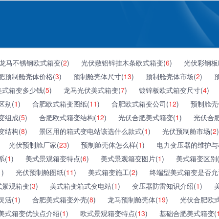
龙马不锈钢欧式箱变(
2
)
光伏敷铝锌挂木条欧式箱变(
6
)
光伏彩钢板
肥预制舱壳体价格(
3
)
预制舱壳体尺寸(
13
)
预制舱壳体市场(
2
)
美式箱变多少钱(
5
)
龙马光伏美式箱变(
7
)
镀锌板欧式箱变尺寸(
4
)
区别(
1
)
合肥欧式箱变图纸(
11
)
合肥欧式箱变公司(
12
)
预制舱壳
变组成(
5
)
合肥欧式箱变结构(
12
)
光伏合肥美式箱变(
1
)
光伏合
变结构(
8
)
景区用的箱式变电站该选什么款式(
1
)
光伏预制舱市场(
2
)
光伏预制舱厂家(
23
)
预制舱壳体怎么样(
1
)
电力变压器的维护与
系(
1
)
美式景观箱变特点(
6
)
美式景观箱变图片(
1
)
美式箱变区别
1
)
光伏预制舱图纸(
11
)
美式箱变施工(
2
)
终端型美式箱变是否允
景观箱变(
3
)
美式箱变箱式变电站(
1
)
变压器防雷知识介绍(
1
)
灵活(
1
)
合肥美式箱变外壳(
8
)
龙马预制舱壳体(
19
)
光伏合肥欧式
美式箱变优缺点介绍(
1
)
欧式景观箱变特点(
13
)
基础合肥美式箱变(