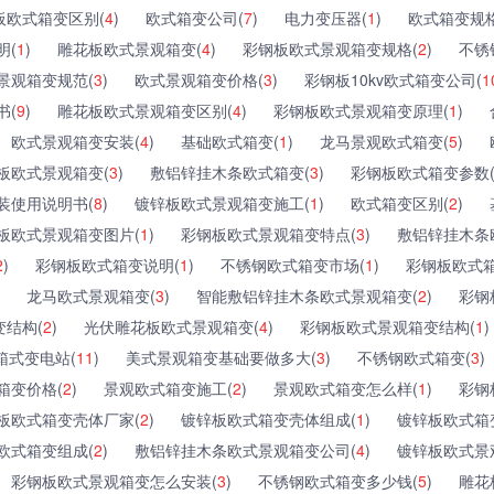
板欧式箱变区别(
4
)
欧式箱变公司(
7
)
电力变压器(
1
)
欧式箱变规格
明(
1
)
雕花板欧式景观箱变(
4
)
彩钢板欧式景观箱变规格(
2
)
不锈
景观箱变规范(
3
)
欧式景观箱变价格(
3
)
彩钢板10kv欧式箱变公司(
1
书(
9
)
雕花板欧式景观箱变区别(
4
)
彩钢板欧式景观箱变原理(
1
)
欧式景观箱变安装(
4
)
基础欧式箱变(
1
)
龙马景观欧式箱变(
5
)
板欧式景观箱变(
3
)
敷铝锌挂木条欧式箱变(
3
)
彩钢板欧式箱变参数
装使用说明书(
8
)
镀锌板欧式景观箱变施工(
1
)
欧式箱变区别(
2
)
板欧式景观箱变图片(
1
)
彩钢板欧式景观箱变特点(
3
)
敷铝锌挂木条
2
)
彩钢板欧式箱变说明(
1
)
不锈钢欧式箱变市场(
1
)
彩钢板欧式箱
龙马欧式景观箱变(
3
)
智能敷铝锌挂木条欧式景观箱变(
2
)
彩钢
结构(
2
)
光伏雕花板欧式景观箱变(
4
)
彩钢板欧式景观箱变结构(
1
)
箱式变电站(
11
)
美式景观箱变基础要做多大(
3
)
不锈钢欧式箱变(
3
)
箱变价格(
2
)
景观欧式箱变施工(
2
)
景观欧式箱变怎么样(
1
)
彩钢
板欧式箱变壳体厂家(
2
)
镀锌板欧式箱变壳体组成(
1
)
镀锌板欧式箱
欧式箱变组成(
2
)
敷铝锌挂木条欧式景观箱变公司(
4
)
镀锌板欧式景
彩钢板欧式景观箱变怎么安装(
3
)
不锈钢欧式箱变多少钱(
5
)
雕花