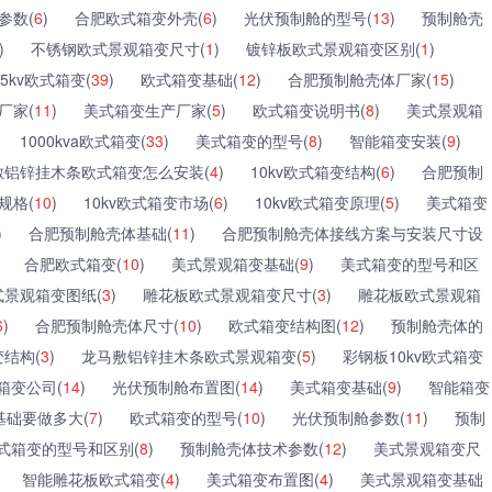
参数(
6
)
合肥欧式箱变外壳(
6
)
光伏预制舱的型号(
13
)
预制舱壳
)
不锈钢欧式景观箱变尺寸(
1
)
镀锌板欧式景观箱变区别(
1
)
35kv欧式箱变(
39
)
欧式箱变基础(
12
)
合肥预制舱壳体厂家(
15
)
厂家(
11
)
美式箱变生产厂家(
5
)
欧式箱变说明书(
8
)
美式景观箱
1000kva欧式箱变(
33
)
美式箱变的型号(
8
)
智能箱变安装(
9
)
敷铝锌挂木条欧式箱变怎么安装(
4
)
10kv欧式箱变结构(
6
)
合肥预制
规格(
10
)
10kv欧式箱变市场(
6
)
10kv欧式箱变原理(
5
)
美式箱变
)
合肥预制舱壳体基础(
11
)
合肥预制舱壳体接线方案与安装尺寸设
合肥欧式箱变(
10
)
美式景观箱变基础(
9
)
美式箱变的型号和区
式景观箱变图纸(
3
)
雕花板欧式景观箱变尺寸(
3
)
雕花板欧式景观箱
6
)
合肥预制舱壳体尺寸(
10
)
欧式箱变结构图(
12
)
预制舱壳体的
结构(
3
)
龙马敷铝锌挂木条欧式景观箱变(
5
)
彩钢板10kv欧式箱变
箱变公司(
14
)
光伏预制舱布置图(
14
)
美式箱变基础(
9
)
智能箱变
基础要做多大(
7
)
欧式箱变的型号(
10
)
光伏预制舱参数(
11
)
预制
式箱变的型号和区别(
8
)
预制舱壳体技术参数(
12
)
美式景观箱变尺
智能雕花板欧式箱变(
4
)
美式箱变布置图(
4
)
美式景观箱变基础