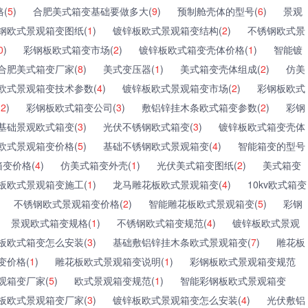
(
5
)
合肥美式箱变基础要做多大(
9
)
预制舱壳体的型号(
6
)
景观
钢欧式景观箱变图纸(
1
)
镀锌板欧式景观箱变结构(
2
)
不锈钢欧式景
0
)
彩钢板欧式箱变市场(
2
)
镀锌板欧式箱变壳体价格(
1
)
智能镀
合肥美式箱变厂家(
8
)
美式变压器(
1
)
美式箱变壳体组成(
2
)
仿美
欧式景观箱变技术参数(
4
)
镀锌板欧式景观箱变市场(
2
)
彩钢板欧式
(
2
)
彩钢板欧式箱变公司(
3
)
敷铝锌挂木条欧式箱变参数(
2
)
彩钢
基础景观欧式箱变(
3
)
光伏不锈钢欧式箱变(
3
)
镀锌板欧式箱变壳体
欧式景观箱变价格(
5
)
基础不锈钢欧式景观箱变(
4
)
智能箱变的型号
变价格(
4
)
仿美式箱变外壳(
1
)
光伏美式箱变图纸(
2
)
美式箱变
板欧式景观箱变施工(
1
)
龙马雕花板欧式景观箱变(
4
)
10kv欧式箱变
不锈钢欧式景观箱变价格(
2
)
智能雕花板欧式景观箱变(
5
)
彩钢
景观欧式箱变规格(
1
)
不锈钢欧式箱变规范(
4
)
镀锌板欧式景观
板欧式箱变怎么安装(
3
)
基础敷铝锌挂木条欧式景观箱变(
7
)
雕花板
变价格(
1
)
雕花板欧式景观箱变说明(
1
)
彩钢板欧式景观箱变规范
观箱变厂家(
5
)
欧式景观箱变规范(
1
)
智能彩钢板欧式景观箱变
板欧式景观箱变厂家(
3
)
镀锌板欧式景观箱变怎么安装(
4
)
光伏敷铝