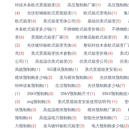
锌挂木条欧式景观箱变(
2
)
高压预制舱厂家(
1
)
高压预制舱
(
4
)
光伏彩钢板欧式景观箱变(
1
)
欧式箱式变电站(
1
)
集
欧式箱变(
4
)
美式箱变壳体公司(
5
)
基础仿美式箱变(
5
)
木条欧式箱变多少钱(
1
)
不锈钢欧式箱变价格(
2
)
不锈钢欧
变(
6
)
景观欧式箱变厂家(
3
)
光伏雕花板欧式箱变(
5
)
美
(
2
)
光伏镀锌板欧式箱变壳体(
4
)
敷铝锌挂木条欧式箱变厂
壳(
5
)
美式景观箱变技术参数(
6
)
美式箱变价格(
4
)
美式
公司(
1
)
高低温仿美式箱变(
2
)
仿美式箱变公司(
3
)
仿美
风能预制舱(
1
)
5G通讯预制舱(
1
)
美式景观箱变安装(
4
)
模块预制舱多少钱(
2
)
龙马模块预制舱(
4
)
光伏模块预制舱
特种设备预制舱(
1
)
生活预制舱(
2
)
光伏预制舱多少钱(
7
)
(
1
)
35kV预制舱(
2
)
35kV预制舱尺寸(
1
)
35kV预制舱技
(
3
)
svg预制舱(
3
)
美式景观箱变安装使用说明书(
11
)
变
块预制舱(
3
)
高低温模块预制舱(
3
)
模块预制舱厂家(
2
)
预制舱(
4
)
高低温电力预制舱(
3
)
智能光伏预制舱(
7
)
二
力预制舱(
2
)
龙马镀锌板欧式箱变(
3
)
电力预制舱多少钱(
2
)