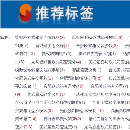
标签：
镀锌板欧式箱变壳体规格(
2
)
彩钢板10kv欧式箱变图纸(
6
)
组成(
4
)
智能箱变怎么样(
2
)
合肥欧式箱变多少钱(
2
)
合
式箱变(
13
)
美式箱变图片(
2
)
美式箱变壳体区别(
1
)
仿
工(
5
)
龙马镀锌板欧式箱变壳体(
4
)
美式箱变与欧式箱变的
缆敷设布线相关注意事项(
1
)
智能箱变说明(
1
)
合肥美式箱
合肥美式箱变图片(
2
)
合肥预制舱壳体公司(
8
)
欧式景观箱
要怎么做(
1
)
合肥欧式箱变尺寸(
10
)
合肥美式箱变公司(
7
)
(
9
)
美式景观箱变公司(
6
)
干式变压器损耗和功率有什么联
什么情况下电力变压器必须立刻断电(
1
)
合肥美式箱变图纸(
1
景观箱变怎么安装(
3
)
光伏预制舱怎么安装(
10
)
高低温欧式
美式箱变(
4
)
智能合肥美式箱变(
2
)
箱式变电站的组合方式
变外壳(
6
)
美式景观箱变规范(
1
)
龙马合肥欧式箱变(
1
)