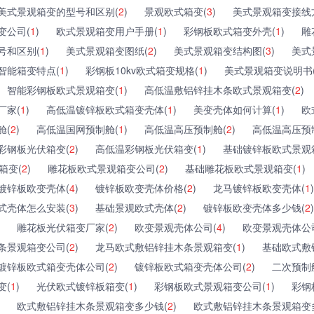
美式景观箱变的型号和区别(
2
)
景观欧式箱变(
3
)
美式景观箱变接线
变公司(
1
)
欧式景观箱变用户手册(
1
)
彩钢板欧式箱变外壳(
1
)
雕
号和区别(
1
)
美式景观箱变图纸(
2
)
美式景观箱变结构图(
3
)
美式
智能箱变特点(
1
)
彩钢板10kv欧式箱变规格(
1
)
美式景观箱变说明书
智能彩钢板欧式景观箱变(
1
)
高低温敷铝锌挂木条欧式景观箱变(
2
)
厂家(
1
)
高低温镀锌板欧式箱变壳体(
1
)
美变壳体如何计算(
1
)
欧
舱(
2
)
高低温国网预制舱(
1
)
高低温高压预制舱(
2
)
高低温高压预
彩钢板光伏箱变(
2
)
高低温彩钢板光伏箱变(
1
)
基础镀锌板欧式景观
箱变(
2
)
雕花板欧式景观箱变公司(
2
)
基础雕花板欧式景观箱变(
1
)
镀锌板欧变壳体(
4
)
镀锌板欧变壳体价格(
2
)
龙马镀锌板欧变壳体(
1
)
式壳体怎么安装(
3
)
基础景观欧式壳体(
2
)
镀锌板欧变壳体多少钱(
2
)
雕花板光伏箱变厂家(
2
)
欧变景观壳体公司(
4
)
欧变景观壳体公
条景观箱变公司(
2
)
龙马欧式敷铝锌挂木条景观箱变(
1
)
基础欧式敷
镀锌板欧式箱变壳体公司(
2
)
镀锌板欧式箱变壳体公司(
2
)
二次预制
变(
1
)
光伏欧式镀锌板箱变(
1
)
彩钢板欧式景观箱变公司(
1
)
彩钢
欧式敷铝锌挂木条景观箱变多少钱(
2
)
欧式敷铝锌挂木条景观箱变