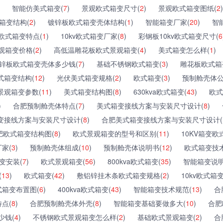
智能仿美式箱变(
7
)
景观欧式箱变尺寸(
2
)
景观欧式箱变图纸(
2
)
箱变结构(
2
)
镀锌板欧式箱变壳体结构(
1
)
智能箱变厂家(
20
)
智
欧式箱变特点(
1
)
10kv欧式箱变厂家(
8
)
彩钢板10kv欧式箱变尺寸(
6
观箱变价格(
2
)
高低温雕花板欧式景观箱变(
4
)
美式箱变怎么样(
1
)
锌板欧式箱变壳体多少钱(
7
)
基础不锈钢欧式箱变(
3
)
雕花板欧式箱
式箱变结构(
12
)
光伏美式箱变规格(
2
)
欧式箱变(
3
)
预制舱壳体公
景观箱变参数(
11
)
美式箱变结构图(
8
)
630kva欧式箱变(
43
)
欧式
)
合肥预制舱壳体特点(
7
)
美式箱变接线方案与安装尺寸设计(
8
)
变接线方案与安装尺寸设计(
8
)
合肥美式箱变接线方案与安装尺寸设计(
肥欧式箱变结构图(
8
)
欧式景观箱变的型号和区别(
11
)
10KV箱变欧
家(
3
)
预制舱壳体组成(
10
)
预制舱壳体说明书(
12
)
欧式箱变技术
变安装(
7
)
欧式景观箱变(
56
)
800kva欧式箱变(
35
)
智能箱变说明
(
13
)
欧式箱变(
42
)
敷铝锌挂木条欧式箱变规格(
2
)
10kv欧式箱
式箱变布置图(
6
)
400kva欧式箱变(
43
)
智能箱变技术规范(
13
)
合
点(
8
)
合肥预制舱壳体外壳(
8
)
智能箱变基础要做多大(
10
)
合肥
少钱(
4
)
不锈钢欧式景观箱变怎么样(
2
)
基础欧式景观箱变(
2
)
合