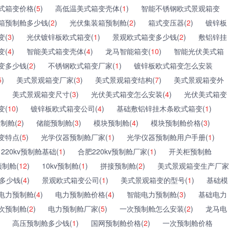
式箱变价格(
5
)
高低温美式箱变壳体(
1
)
智能不锈钢欧式景观箱变
箱预制舱多少钱(
2
)
光伏集装箱预制舱(
2
)
箱式变压器(
2
)
镀锌板
变(
3
)
光伏镀锌板欧式箱变(
1
)
景观欧式箱变多少钱(
2
)
敷铝锌挂
变(
4
)
智能美式箱变壳体(
4
)
龙马智能箱变(
10
)
智能光伏美式箱
变多少钱(
2
)
不锈钢欧式箱变厂家(
1
)
镀锌板欧式箱变怎么安装
5
)
美式景观箱变厂家(
3
)
美式景观箱变结构(
7
)
美式景观箱变外
美式景观箱变尺寸(
3
)
光伏美式箱变怎么安装(
4
)
光伏美式箱变
变(
10
)
镀锌板欧式箱变公司(
4
)
基础敷铝锌挂木条欧式箱变(
1
)
制舱(
2
)
储能预制舱(
3
)
模块预制舱(
4
)
模块预制舱价格(
3
)
变特点(
5
)
光学仪器预制舱厂家(
1
)
光学仪器预制舱用户手册(
1
)
220kv预制舱基础(
1
)
合肥220kv预制舱厂家(
1
)
开关柜预制舱
制舱(
12
)
10kv预制舱(
1
)
拼接预制舱(
2
)
美式景观箱变生产厂家
多少钱(
4
)
景观欧式箱变公司(
1
)
美式景观箱变的型号(
1
)
基础模
电力预制舱(
4
)
电力预制舱价格(
4
)
智能电力预制舱(
3
)
基础电力
次预制舱(
2
)
电力预制舱厂家(
5
)
一次预制舱怎么安装(
2
)
龙马电
高压预制舱多少钱(
1
)
国网预制舱价格(
2
)
一次预制舱价格