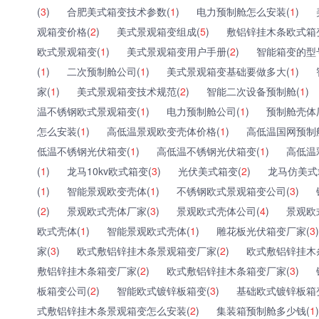
(
3
)
合肥美式箱变技术参数(
1
)
电力预制舱怎么安装(
1
)
观箱变价格(
2
)
美式景观箱变组成(
5
)
敷铝锌挂木条欧式箱
欧式景观箱变(
1
)
美式景观箱变用户手册(
2
)
智能箱变的型
(
1
)
二次预制舱公司(
1
)
美式景观箱变基础要做多大(
1
)
家(
1
)
美式景观箱变技术规范(
2
)
智能二次设备预制舱(
1
)
温不锈钢欧式景观箱变(
1
)
电力预制舱公司(
1
)
预制舱壳体
怎么安装(
1
)
高低温景观欧变壳体价格(
1
)
高低温国网预制
低温不锈钢光伏箱变(
1
)
高低温不锈钢光伏箱变(
1
)
高低温
(
1
)
龙马10kv欧式箱变(
3
)
光伏美式箱变(
2
)
龙马仿美式
(
1
)
智能景观欧变壳体(
1
)
不锈钢欧式景观箱变公司(
3
)
(
2
)
景观欧式壳体厂家(
3
)
景观欧式壳体公司(
4
)
景观欧
欧式壳体(
1
)
智能景观欧式壳体(
1
)
雕花板光伏箱变厂家(
3
)
家(
3
)
欧式敷铝锌挂木条景观箱变厂家(
2
)
欧式敷铝锌挂木
敷铝锌挂木条箱变厂家(
2
)
欧式敷铝锌挂木条箱变厂家(
3
)
板箱变公司(
2
)
智能欧式镀锌板箱变(
3
)
基础欧式镀锌板箱
式敷铝锌挂木条景观箱变怎么安装(
2
)
集装箱预制舱多少钱(
1
)