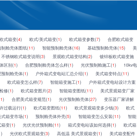
欧式箱变(
4
)
欧式/美式箱变(
1
)
欧式箱变参数(
7
)
合肥欧式箱变
预制舱壳体图纸(
11
)
智能预制舱壳体(
16
)
基础预制舱壳体(
15
)
美
不锈钢欧式箱变说明(
3
)
景观欧式箱变结构(
2
)
镀锌板欧式箱变施
体区别(
1
)
合肥预制舱壳体怎么样(
1
)
光伏预制舱施工(
1
)
10kv电
肥预制舱壳体(
1
)
户外箱式变电站汇总介绍(
1
)
美式箱变特点(
11
)
欧式箱变怎么样(
7
)
智能箱变施工(
1
)
户外箱式变电站设计方案
检修(
1
)
欧式箱变图片(
2
)
智能箱变图纸(
11
)
美式景观箱变厂家
(
1
)
合肥美式箱变规范(
1
)
光伏预制舱壳体(
27
)
变压器厂家讲解
许过载运行(
1
)
欧式箱变图纸(
11
)
欧式景观箱变多少钱(
3
)
欧式
美式箱变市场(
1
)
预制舱壳体外壳(
5
)
智能箱变怎么安装(
11
)
智能
箱变(
1
)
光伏光伏预制舱(
11
)
箱式变电站该如何选择(
1
)
欧式箱
1
)
光伏欧式景观箱变(
3
)
高低温 美式景观箱变(
1
)
美式箱变配件