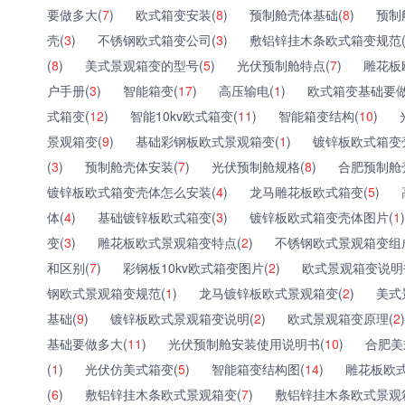
要做多大(
7
)
欧式箱变安装(
8
)
预制舱壳体基础(
8
)
预制
壳(
3
)
不锈钢欧式箱变公司(
3
)
敷铝锌挂木条欧式箱变规范
(
8
)
美式景观箱变的型号(
5
)
光伏预制舱特点(
7
)
雕花板
户手册(
3
)
智能箱变(
17
)
高压输电(
1
)
欧式箱变基础要做
式箱变(
12
)
智能10kv欧式箱变(
11
)
智能箱变结构(
10
)
景观箱变(
9
)
基础彩钢板欧式景观箱变(
1
)
镀锌板欧式箱变
(
3
)
预制舱壳体安装(
7
)
光伏预制舱规格(
8
)
合肥预制舱
镀锌板欧式箱变壳体怎么安装(
4
)
龙马雕花板欧式箱变(
5
)
体(
4
)
基础镀锌板欧式箱变(
3
)
镀锌板欧式箱变壳体图片(
1
)
变(
3
)
雕花板欧式景观箱变特点(
2
)
不锈钢欧式景观箱变组
和区别(
7
)
彩钢板10kv欧式箱变图片(
2
)
欧式景观箱变说明
钢欧式景观箱变规范(
1
)
龙马镀锌板欧式景观箱变(
2
)
美式
基础(
9
)
镀锌板欧式景观箱变说明(
2
)
欧式景观箱变原理(
2
)
基础要做多大(
11
)
光伏预制舱安装使用说明书(
10
)
合肥美
(
1
)
光伏仿美式箱变(
5
)
智能箱变结构图(
14
)
雕花板欧式
(
6
)
敷铝锌挂木条欧式景观箱变(
7
)
敷铝锌挂木条欧式景观