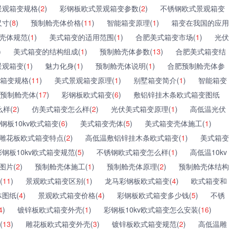
观箱变规格(
2
)
彩钢板欧式景观箱变参数(
2
)
不锈钢欧式景观箱变
寸(
8
)
预制舱壳体价格(
11
)
智能箱变原理(
1
)
箱变在我国的应用
壳体规范(
1
)
美式箱变的适用范围(
1
)
合肥美式箱变市场(
1
)
光伏
)
美式箱变的结构组成(
1
)
预制舱壳体参数(
13
)
合肥美式箱变结
景观箱变(
1
)
魅力化身(
1
)
预制舱壳体说明(
1
)
合肥预制舱壳体参
箱变规格(
11
)
美式景观箱变原理(
1
)
别墅箱变简介(
1
)
智能箱变
预制舱壳体(
17
)
彩钢板欧式箱变(
6
)
敷铝锌挂木条欧式箱变图纸
样(
2
)
仿美式箱变怎么样(
2
)
光伏美式箱变原理(
1
)
高低温光伏
钢板10kv欧式箱变(
6
)
美式箱变壳体(
5
)
美式箱变壳体施工(
1
)
雕花板欧式箱变特点(
2
)
高低温敷铝锌挂木条欧式箱变(
1
)
美式箱变
彩钢板10kv欧式箱变规范(
5
)
不锈钢欧式箱变怎么样(
1
)
高低温10kv
图片(
2
)
预制舱壳体施工(
1
)
预制舱壳体原理(
2
)
预制舱壳体结构
(
11
)
景观欧式箱变区别(
1
)
龙马彩钢板欧式箱变(
4
)
欧式箱变和
图纸(
4
)
景观欧式箱变价格(
4
)
彩钢板欧式箱变多少钱(
5
)
不锈
4
)
镀锌板欧式箱变外壳(
1
)
彩钢板10kv欧式箱变怎么安装(
16
)
(
13
)
雕花板欧式箱变外壳(
3
)
镀锌板欧式箱变规范(
2
)
高低温雕