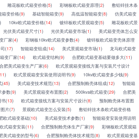
雕花板欧式箱变价格(
5
)
彩钢板欧式箱变原理(
2
)
敷铝锌挂木条
能箱变价格(
9
)
基础智能箱变(
9
)
高低温智能箱变(
8
)
仿美式箱变
)
10kv欧式箱变价格(
14
)
镀锌板欧式景观箱变(
5
)
雕花板欧式景
光伏美式箱变尺寸(
1
)
光伏美式箱变市场(
1
)
美式箱变壳体怎么安
变厂家(
4
)
彩钢板10kv欧式箱变参数(
4
)
镀锌板欧式箱变壳体原理
司(
17
)
智能箱变组成(
14
)
美式景观箱变市场(
1
)
龙马欧式箱变
箱变厂家(
14
)
欧式箱变结构(
9
)
合肥欧式箱变基础要做多大(
11
)
合肥美式箱变生产厂家(
6
)
欧式景观箱变接线方案与安装尺寸设计
11
)
欧式景观箱变安装使用说明书(
9
)
10kv欧式箱变多少钱(
9
)
式(
45
)
美式箱变技术规范(
13
)
合肥预制舱壳体组成(
12
)
智能箱
参数(
9
)
美式景观箱变布置图(
2
)
500kva欧式箱变(
29
)
合肥美
书(
13
)
欧式箱变接线方案与安装尺寸设计(
8
)
预制舱壳体布置图
变图片(
7
)
景观欧式箱变怎么安装(
5
)
敷铝锌挂木条欧式箱变价格
肥欧式箱变基础(
10
)
美式箱变技术参数(
1
)
智能箱变安装使用说明
欧式箱变安装(
11
)
合肥预制舱壳体生产厂家(
9
)
彩钢板欧式景观箱
肥美式箱变的型号(
6
)
合肥预制舱壳体技术规范(
8
)
欧式景观箱变基