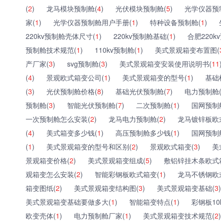
(
2
)
龙马模块预制舱(
4
)
光伏模块预制舱(
5
)
光学仪器预
家(
1
)
光学仪器预制舱用户手册(
1
)
特种设备预制舱(
1
)
220kv预制舱壳体尺寸(
1
)
220kv预制舱基础(
1
)
合肥220k
预制舱技术规范(
1
)
110kv预制舱(
1
)
美式景观箱变布置图(
产厂家(
3
)
svg预制舱(
3
)
美式景观箱变安装使用说明书(
11
(
4
)
景观欧式箱变公司(
1
)
美式景观箱变的型号(
1
)
基础
(
3
)
光伏预制舱价格(
8
)
基础光伏预制舱(
7
)
电力预制舱
预制舱(
3
)
智能光伏预制舱(
7
)
二次预制舱(
1
)
国网预制
一次预制舱怎么安装(
2
)
龙马电力预制舱(
2
)
龙马镀锌板欧
(
4
)
美式箱变多少钱(
1
)
高压预制舱多少钱(
1
)
国网预制
(
1
)
美式景观箱变的型号和区别(
2
)
景观欧式箱变(
3
)
美
景观箱变价格(
2
)
美式景观箱变组成(
5
)
敷铝锌挂木条欧式
观箱变怎么安装(
2
)
智能彩钢板欧式箱变(
1
)
龙马不锈钢欧
箱变图纸(
2
)
美式景观箱变结构图(
3
)
美式景观箱变基础(
3
)
美式景观箱变基础要做多大(
1
)
智能箱变特点(
1
)
彩钢板10
欧变壳体(
1
)
电力预制舱厂家(
1
)
美式景观箱变技术规范(
2
)