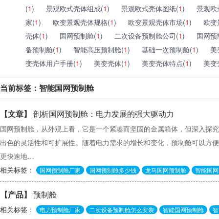
(
1
)
景观欧式壳体组成(
1
)
景观欧式壳体图纸(
1
)
景观欧
家(
1
)
欧变景观壳体规格(
1
)
欧变景观壳体市场(
1
)
欧变
壳体(
1
)
国网预制舱(
1
)
二次设备预制舱公司(
1
)
国网预
备预制舱(
1
)
智能高压预制舱(
1
)
基础一次预制舱(
1
)
美
变壳体用户手册(
1
)
美变壳体(
1
)
美变壳体特点(
1
)
美变
当前标签：智能国网预制舱
【文章】
剖析国网预制舱：电力发展的强大驱动力
国网预制舱，从外观上看，它是一个紧凑而坚固的金属箱体，但深入探究
出色的灵活性和可扩展性。随着电力需求的增长和变化，预制舱可以方便
更快速地…
相关标签：
国网预制舱厂家
国网预制舱多少钱
龙马国网预制舱
智能国网
【产品】
预制舱
相关标签：
电力预制舱厂家
二次设备预制舱怎么安装
智能国网预制舱
智