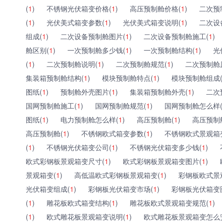
(
1
)
不锈钢光伏箱变价格(
1
)
高压预制舱价格(
1
)
二次预
(
1
)
光伏美式箱变参数(
1
)
光伏美式箱变说明(
1
)
二次设
组成(
1
)
二次设备预制舱图片(
1
)
二次设备预制舱施工(
1
)
舱区别(
1
)
一次预制舱多少钱(
1
)
一次预制舱结构(
1
)
光
(
1
)
二次预制舱说明(
1
)
二次预制舱规范(
1
)
二次预制舱
集装箱预制舱结构(
1
)
模块预制舱特点(
1
)
模块预制舱组成
图纸(
1
)
预制舱外壳图片(
1
)
集装箱预制舱外壳(
1
)
二次
国网预制舱施工(
1
)
国网预制舱规范(
1
)
国网预制舱怎么样
图纸(
1
)
电力预制舱怎么样(
1
)
高压预制舱(
1
)
高压预制
高压预制舱(
1
)
不锈钢欧式箱变参数(
1
)
不锈钢欧式景观箱
(
1
)
不锈钢光伏箱变公司(
1
)
不锈钢光伏箱变多少钱(
1
)
欧式彩钢板景观箱变尺寸(
1
)
欧式彩钢板景观箱变图片(
1
)
景观箱变(
1
)
高低温欧式彩钢板景观箱变(
1
)
彩钢板欧式景
光伏箱变组成(
1
)
彩钢板光伏箱变市场(
1
)
彩钢板光伏箱变
(
1
)
雕花板欧式箱变结构(
1
)
雕花板欧式景观箱变规范(
1
)
(
1
)
欧式雕花板景观箱变说明(
1
)
欧式雕花板景观箱变怎么