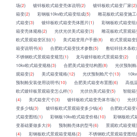
场(
2
)
镀锌板欧式箱变壳体说明(
2
)
镀锌板欧式箱变厂家(
2
)
箱变(
2
)
彩钢板10kv欧式箱变组成(
5
)
雕花板欧式箱变施工
式箱变(
3
)
镀锌板欧式箱变壳体图片(
1
)
彩钢板欧式箱变组
箱变壳体规格(
2
)
光伏光伏美式箱变(
3
)
雕花板欧式景观箱
欧式景观箱变区别(
1
)
美式箱变用户手册(
8
)
欧式景观箱变
箱变说明书(
6
)
合肥欧式箱变技术参数(
5
)
敷铝锌挂木条欧
不锈钢欧式景观箱变规范(
1
)
龙马镀锌板欧式景观箱变(
2
)
10kv欧式箱变规格(
3
)
合肥美式箱变结构图(
8
)
光伏预制舱
观箱变(
2
)
美式箱变规格(
12
)
光伏预制舱尺寸(
13
)
10
预制舱安装使用说明书(
10
)
合肥美式箱变布置图(
6
)
高低温
欧式镀锌板景观箱变怎么样(
1
)
光伏仿美式箱变(
5
)
智能箱
(
4
)
美式箱变尺寸(
3
)
镀锌板欧式箱变壳体市场(
1
)
光伏
变多少钱(
3
)
镀锌板欧式景观箱变多少钱(
4
)
合肥欧式箱变
式箱变图纸(
1
)
彩钢板10kv欧式箱变价格(
10
)
彩钢板欧式
变基础要做多大(
9
)
预制舱壳体的型号(
6
)
景观欧式箱变规
(
4
)
彩钢板欧式景观箱变规格(
2
)
不锈钢欧式景观箱变图纸