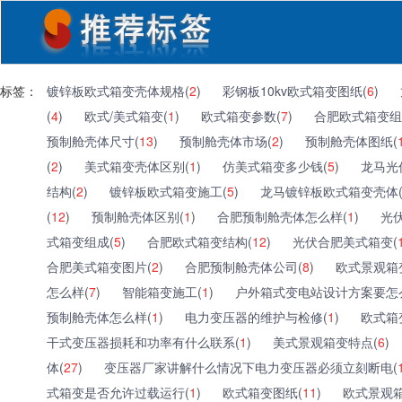
标签：
镀锌板欧式箱变壳体规格(
2
)
彩钢板10kv欧式箱变图纸(
6
)
(
4
)
欧式/美式箱变(
1
)
欧式箱变参数(
7
)
合肥欧式箱变组
预制舱壳体尺寸(
13
)
预制舱壳体市场(
2
)
预制舱壳体图纸(
(
2
)
美式箱变壳体区别(
1
)
仿美式箱变多少钱(
5
)
龙马光
结构(
2
)
镀锌板欧式箱变施工(
5
)
龙马镀锌板欧式箱变壳体
(
12
)
预制舱壳体区别(
1
)
合肥预制舱壳体怎么样(
1
)
光
式箱变组成(
5
)
合肥欧式箱变结构(
12
)
光伏合肥美式箱变(
合肥美式箱变图片(
2
)
合肥预制舱壳体公司(
8
)
欧式景观箱
怎么样(
7
)
智能箱变施工(
1
)
户外箱式变电站设计方案要怎
预制舱壳体怎么样(
1
)
电力变压器的维护与检修(
1
)
欧式箱
干式变压器损耗和功率有什么联系(
1
)
美式景观箱变特点(
6
)
体(
27
)
变压器厂家讲解什么情况下电力变压器必须立刻断电(
式箱变是否允许过载运行(
1
)
欧式箱变图纸(
11
)
欧式景观箱