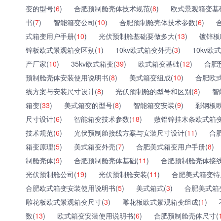
变的型号(
6
)
合肥预制舱壳体技术规范(
8
)
欧式景观箱变基
书(
7
)
智能箱变公司(
10
)
合肥预制舱壳体技术参数(
6
)
式箱变用户手册(
10
)
光伏预制舱基础要做多大(
13
)
镀锌板
锌板欧式景观箱变区别(
1
)
10kv欧式箱变外壳(
3
)
10kv欧
产厂家(
10
)
35kv欧式箱变(
39
)
欧式箱变基础(
12
)
合肥
预制舱壳体安装使用说明书(
8
)
美式箱变组成(
10
)
合肥欧
线方案与安装尺寸设计(
8
)
光伏预制舱的型号和区别(
8
)
智
箱变(
33
)
美式箱变的型号(
8
)
智能箱变安装(
9
)
彩钢板
尺寸设计(
6
)
智能箱变技术参数(
18
)
敷铝锌挂木条欧式箱变
技术规范(
6
)
光伏预制舱接线方案与安装尺寸设计(
11
)
合
箱变原理(
5
)
美式箱变外壳(
7
)
合肥美式箱变用户手册(
8
)
制舱壳体(
9
)
合肥预制舱壳体基础(
11
)
合肥预制舱壳体接线
光伏预制舱公司(
19
)
光伏预制舱安装(
11
)
合肥美式箱变特
合肥欧式箱变安装使用说明书(
5
)
美式箱式(
3
)
合肥美式箱
雕花板欧式景观箱变尺寸(
3
)
雕花板欧式景观箱变组成(
1
)
数(
13
)
欧式箱变安装使用说明书(
6
)
合肥预制舱壳体尺寸(