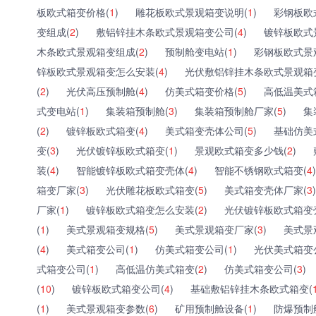
板欧式箱变价格(
1
)
雕花板欧式景观箱变说明(
1
)
彩钢板欧
变组成(
2
)
敷铝锌挂木条欧式景观箱变公司(
4
)
镀锌板欧式
木条欧式景观箱变组成(
2
)
预制舱变电站(
1
)
彩钢板欧式景
锌板欧式景观箱变怎么安装(
4
)
光伏敷铝锌挂木条欧式景观箱
(
2
)
光伏高压预制舱(
4
)
仿美式箱变价格(
5
)
高低温美式
式变电站(
1
)
集装箱预制舱(
3
)
集装箱预制舱厂家(
5
)
集
(
2
)
镀锌板欧式箱变(
4
)
美式箱变壳体公司(
5
)
基础仿美
变(
3
)
光伏镀锌板欧式箱变(
1
)
景观欧式箱变多少钱(
2
)
装(
4
)
智能镀锌板欧式箱变壳体(
4
)
智能不锈钢欧式箱变(
4
)
箱变厂家(
3
)
光伏雕花板欧式箱变(
5
)
美式箱变壳体厂家(
3
)
厂家(
1
)
镀锌板欧式箱变怎么安装(
2
)
光伏镀锌板欧式箱变
(
1
)
美式景观箱变规格(
5
)
美式景观箱变厂家(
3
)
美式景
(
4
)
美式箱变公司(
1
)
仿美式箱变公司(
1
)
光伏美式箱变
式箱变公司(
1
)
高低温仿美式箱变(
2
)
仿美式箱变公司(
3
)
(
10
)
镀锌板欧式箱变公司(
4
)
基础敷铝锌挂木条欧式箱变(
(
1
)
美式景观箱变参数(
6
)
矿用预制舱设备(
1
)
防爆预制