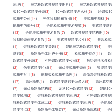
原理(
1
)
雕花板欧式景观箱变图片(
1
)
雕花板欧式景观箱变
板10kv欧式箱变外壳(
3
)
10kv欧式箱变怎么样(
3
)
彩钢板1
式箱变公司(
14
)
光伏预制舱布置图(
14
)
美式箱变基础(
9
)
能箱变的型号(
13
)
合肥欧式箱变技术规范(
9
)
美式箱变基础
(
13
)
合肥美式箱变技术参数(
7
)
欧式景观箱变结构图(
10
)
预制舱壳体技术参数(
12
)
美式景观箱变尺寸(
10
)
景观欧式
(
1
)
镀锌板欧式箱变参数(
1
)
智能雕花板欧式箱变(
4
)
美
基础(
8
)
预制舱壳体用户手册(
12
)
欧式箱变特点(
11
)
欧
欧式箱变外壳(
3
)
不锈钢欧式箱变公司(
3
)
敷铝锌挂木条欧
(
2
)
仿美式箱变区别(
1
)
光伏美式箱变壳体(
3
)
智能箱变
式箱变尺寸(
8
)
雕花板欧式箱变原理(
1
)
高低温镀锌板欧式
(
17
)
高压输电(
1
)
欧式箱变基础要做多大(
9
)
高压真空断
(
7
)
光伏预制舱结构(
5
)
龙马10kv欧式箱变(
12
)
智能10
箱变说明(
2
)
镀锌板欧式景观箱变原理(
2
)
不锈钢欧式景观
锌板欧式箱变壳体施工(
2
)
镀锌板欧式箱变原理(
1
)
合肥预
箱变特点(
3
)
预制舱壳体安装(
7
)
光伏预制舱规格(
8
)
合