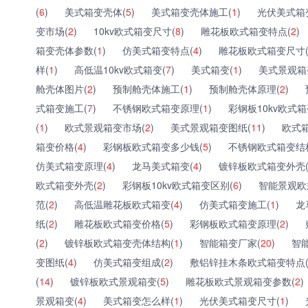
(
6
)
美式箱变壳体(
5
)
美式箱变壳体施工(
1
)
光伏美式箱
变市场(
2
)
10kv欧式箱变尺寸(
8
)
雕花板欧式箱变特点(
2
)
箱变壳体参数(
1
)
仿美式箱变特点(
4
)
雕花板欧式箱变尺寸
样(
1
)
高低温10kv欧式箱变(
7
)
美式箱变(
1
)
美式景观箱
舱壳体图片(
2
)
预制舱壳体施工(
1
)
预制舱壳体原理(
2
)
式箱变施工(
7
)
不锈钢欧式箱变原理(
1
)
彩钢板10kv欧式箱
(
1
)
欧式景观箱变市场(
2
)
美式景观箱变图纸(
11
)
欧式
箱变价格(
4
)
彩钢板欧式箱变多少钱(
5
)
不锈钢欧式箱变结
仿美式箱变原理(
4
)
龙马美式箱变(
4
)
镀锌板欧式箱变外壳
欧式箱变外壳(
2
)
彩钢板10kv欧式箱变区别(
6
)
智能景观欧
范(
2
)
高低温雕花板欧式箱变(
4
)
仿美式箱变施工(
1
)
龙
纸(
2
)
雕花板欧式箱变价格(
5
)
彩钢板欧式箱变原理(
2
)
(
2
)
镀锌板欧式箱变壳体结构(
1
)
智能箱变厂家(
20
)
智
变图纸(
4
)
仿美式箱变组成(
2
)
敷铝锌挂木条欧式箱变特点
(
14
)
镀锌板欧式景观箱变(
5
)
雕花板欧式景观箱变参数(
2
)
景观箱变(
4
)
美式箱变怎么样(
1
)
光伏美式箱变尺寸(
1
)