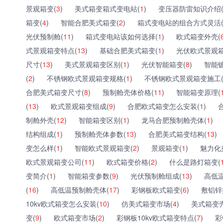
景观箱变(
3
)
美式箱变箱式变电站(
1
)
变压器防雷知识介绍
箱变(
4
)
智能合肥美式箱变(
2
)
箱式变电站的组合方式灵活
光伏预制舱(
11
)
箱式变电站该如何选择(
1
)
欧式箱变外壳(
式景观箱变特点(
13
)
基础合肥美式箱变(
1
)
光伏欧式景观箱
尺寸(
13
)
美式景观箱变区别(
1
)
光伏智能箱变(
8
)
智能
(
2
)
不锈钢欧式景观箱变规格(
1
)
不锈钢欧式景观箱变施工
合肥美式箱变尺寸(
8
)
预制舱壳体价格(
11
)
智能箱变原理(
(
13
)
欧式景观箱变组成(
9
)
合肥欧式箱变怎么安装(
1
)
制舱外壳(
12
)
智能箱变区别(
1
)
龙马合肥预制舱壳体(
1
)
结构组成(
1
)
预制舱壳体参数(
13
)
合肥美式箱变结构(
13
)
变怎么样(
1
)
智能欧式景观箱变(
2
)
景观箱变(
1
)
魅力化
欧式景观箱变公司(
11
)
欧式箱变价格(
2
)
什么是路灯箱变(
变简介(
1
)
智能箱变参数(
9
)
光伏预制舱组成(
13
)
高低
(
16
)
高低温预制舱壳体(
17
)
彩钢板欧式箱变(
6
)
敷铝锌
10kv欧式箱变怎么安装(
10
)
仿美式箱变市场(
4
)
美式箱变
变(
9
)
欧式箱变市场(
2
)
彩钢板10kv欧式箱变特点(
7
)
彩