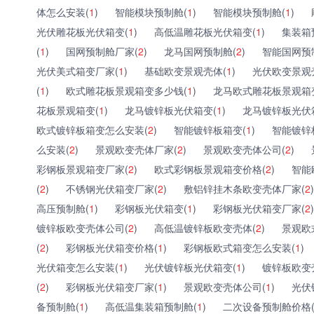
体怎么安装(
1
)
智能模块预制舱(
1
)
智能模块预制舱(
1
)
光伏雕花板光伏箱变(
1
)
高低温雕花板光伏箱变(
1
)
集装箱
(
1
)
国网预制舱厂家(
2
)
龙马国网预制舱(
2
)
智能国网预
光伏美式箱变厂家(
1
)
基础欧变景观壳体(
1
)
光伏欧变景观
(
1
)
欧式雕花板景观箱变多少钱(
1
)
龙马欧式雕花板景观箱
花板景观箱变(
1
)
龙马镀锌板光伏箱变(
1
)
龙马镀锌板光伏
欧式镀锌板箱变怎么安装(
2
)
智能镀锌板箱变(
1
)
智能镀锌
么安装(
2
)
景观欧变壳体厂家(
2
)
景观欧变壳体公司(
2
)
彩钢板景观箱变厂家(
2
)
欧式彩钢板景观箱变价格(
2
)
智能
(
2
)
不锈钢光伏箱变厂家(
2
)
敷铝锌挂木条欧变壳体厂家(
2
)
高压预制舱(
1
)
彩钢板光伏箱变(
1
)
彩钢板光伏箱变厂家(
2
)
镀锌板欧变壳体公司(
2
)
高低温镀锌板欧变壳体(
2
)
景观欧
(
2
)
彩钢板光伏箱变价格(
1
)
彩钢板欧式箱变怎么安装(
1
)
光伏箱变怎么安装(
1
)
光伏镀锌板光伏箱变(
1
)
镀锌板欧变
(
2
)
彩钢板光伏箱变厂家(
1
)
景观欧变壳体公司(
1
)
光伏
备预制舱(
1
)
高低温集装箱预制舱(
1
)
二次设备预制舱价格