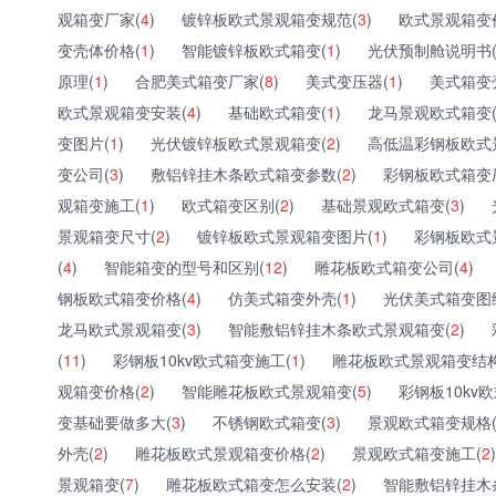
观箱变厂家(
4
)
镀锌板欧式景观箱变规范(
3
)
欧式景观箱变
变壳体价格(
1
)
智能镀锌板欧式箱变(
1
)
光伏预制舱说明书
原理(
1
)
合肥美式箱变厂家(
8
)
美式变压器(
1
)
美式箱变
欧式景观箱变安装(
4
)
基础欧式箱变(
1
)
龙马景观欧式箱变
变图片(
1
)
光伏镀锌板欧式景观箱变(
2
)
高低温彩钢板欧式
变公司(
3
)
敷铝锌挂木条欧式箱变参数(
2
)
彩钢板欧式箱变
观箱变施工(
1
)
欧式箱变区别(
2
)
基础景观欧式箱变(
3
)
景观箱变尺寸(
2
)
镀锌板欧式景观箱变图片(
1
)
彩钢板欧式
(
4
)
智能箱变的型号和区别(
12
)
雕花板欧式箱变公司(
4
)
钢板欧式箱变价格(
4
)
仿美式箱变外壳(
1
)
光伏美式箱变图
龙马欧式景观箱变(
3
)
智能敷铝锌挂木条欧式景观箱变(
2
)
(
11
)
彩钢板10kv欧式箱变施工(
1
)
雕花板欧式景观箱变结构
观箱变价格(
2
)
智能雕花板欧式景观箱变(
5
)
彩钢板10kv
变基础要做多大(
3
)
不锈钢欧式箱变(
3
)
景观欧式箱变规格
外壳(
2
)
雕花板欧式景观箱变价格(
2
)
景观欧式箱变施工(
2
)
景观箱变(
7
)
雕花板欧式箱变怎么安装(
2
)
智能敷铝锌挂木