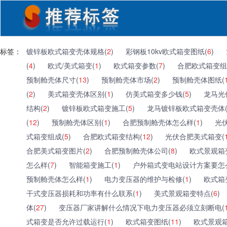
标签：
镀锌板欧式箱变壳体规格(
2
)
彩钢板10kv欧式箱变图纸(
6
)
(
4
)
欧式/美式箱变(
1
)
欧式箱变参数(
7
)
合肥欧式箱变组
预制舱壳体尺寸(
13
)
预制舱壳体市场(
2
)
预制舱壳体图纸(
(
2
)
美式箱变壳体区别(
1
)
仿美式箱变多少钱(
5
)
龙马光
结构(
2
)
镀锌板欧式箱变施工(
5
)
龙马镀锌板欧式箱变壳体
(
12
)
预制舱壳体区别(
1
)
合肥预制舱壳体怎么样(
1
)
光
式箱变组成(
5
)
合肥欧式箱变结构(
12
)
光伏合肥美式箱变(
合肥美式箱变图片(
2
)
合肥预制舱壳体公司(
8
)
欧式景观箱
怎么样(
7
)
智能箱变施工(
1
)
户外箱式变电站设计方案要怎
预制舱壳体怎么样(
1
)
电力变压器的维护与检修(
1
)
欧式箱
干式变压器损耗和功率有什么联系(
1
)
美式景观箱变特点(
6
)
体(
27
)
变压器厂家讲解什么情况下电力变压器必须立刻断电(
式箱变是否允许过载运行(
1
)
欧式箱变图纸(
11
)
欧式景观箱