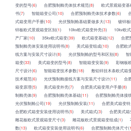
变的型号(
6
)
合肥预制舱壳体技术规范(
8
)
欧式景观箱变基
书(
7
)
智能箱变公司(
10
)
合肥预制舱壳体技术参数(
6
)
式箱变用户手册(
10
)
光伏预制舱基础要做多大(
13
)
镀锌板
锌板欧式景观箱变区别(
1
)
10kv欧式箱变外壳(
3
)
10kv欧
产厂家(
10
)
35kv欧式箱变(
39
)
欧式箱变基础(
12
)
合肥
预制舱壳体安装使用说明书(
8
)
美式箱变组成(
10
)
合肥欧
线方案与安装尺寸设计(
8
)
光伏预制舱的型号和区别(
8
)
智
箱变(
33
)
美式箱变的型号(
8
)
智能箱变安装(
9
)
彩钢板
尺寸设计(
6
)
智能箱变技术参数(
18
)
敷铝锌挂木条欧式箱变
技术规范(
6
)
光伏预制舱接线方案与安装尺寸设计(
11
)
合
箱变原理(
5
)
美式箱变外壳(
7
)
合肥美式箱变用户手册(
8
)
制舱壳体(
9
)
合肥预制舱壳体基础(
11
)
合肥预制舱壳体接线
光伏预制舱公司(
19
)
光伏预制舱安装(
11
)
合肥美式箱变特
合肥欧式箱变安装使用说明书(
5
)
美式箱式(
3
)
合肥美式箱
雕花板欧式景观箱变尺寸(
3
)
雕花板欧式景观箱变组成(
1
)
数(
13
)
欧式箱变安装使用说明书(
6
)
合肥预制舱壳体尺寸(