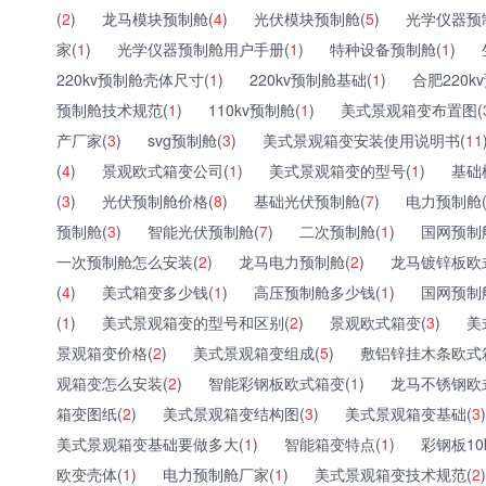
(
2
)
龙马模块预制舱(
4
)
光伏模块预制舱(
5
)
光学仪器预
家(
1
)
光学仪器预制舱用户手册(
1
)
特种设备预制舱(
1
)
220kv预制舱壳体尺寸(
1
)
220kv预制舱基础(
1
)
合肥220k
预制舱技术规范(
1
)
110kv预制舱(
1
)
美式景观箱变布置图(
产厂家(
3
)
svg预制舱(
3
)
美式景观箱变安装使用说明书(
11
(
4
)
景观欧式箱变公司(
1
)
美式景观箱变的型号(
1
)
基础
(
3
)
光伏预制舱价格(
8
)
基础光伏预制舱(
7
)
电力预制舱
预制舱(
3
)
智能光伏预制舱(
7
)
二次预制舱(
1
)
国网预制
一次预制舱怎么安装(
2
)
龙马电力预制舱(
2
)
龙马镀锌板欧
(
4
)
美式箱变多少钱(
1
)
高压预制舱多少钱(
1
)
国网预制
(
1
)
美式景观箱变的型号和区别(
2
)
景观欧式箱变(
3
)
美
景观箱变价格(
2
)
美式景观箱变组成(
5
)
敷铝锌挂木条欧式
观箱变怎么安装(
2
)
智能彩钢板欧式箱变(
1
)
龙马不锈钢欧
箱变图纸(
2
)
美式景观箱变结构图(
3
)
美式景观箱变基础(
3
)
美式景观箱变基础要做多大(
1
)
智能箱变特点(
1
)
彩钢板10
欧变壳体(
1
)
电力预制舱厂家(
1
)
美式景观箱变技术规范(
2
)