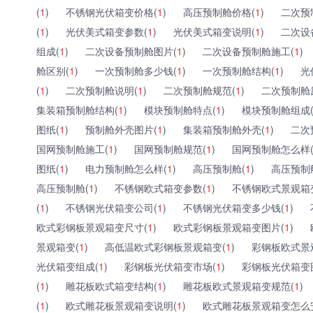
(
1
)
不锈钢光伏箱变价格(
1
)
高压预制舱价格(
1
)
二次预
(
1
)
光伏美式箱变参数(
1
)
光伏美式箱变说明(
1
)
二次设
组成(
1
)
二次设备预制舱图片(
1
)
二次设备预制舱施工(
1
)
舱区别(
1
)
一次预制舱多少钱(
1
)
一次预制舱结构(
1
)
光
(
1
)
二次预制舱说明(
1
)
二次预制舱规范(
1
)
二次预制舱
集装箱预制舱结构(
1
)
模块预制舱特点(
1
)
模块预制舱组成
图纸(
1
)
预制舱外壳图片(
1
)
集装箱预制舱外壳(
1
)
二次
国网预制舱施工(
1
)
国网预制舱规范(
1
)
国网预制舱怎么样
图纸(
1
)
电力预制舱怎么样(
1
)
高压预制舱(
1
)
高压预制
高压预制舱(
1
)
不锈钢欧式箱变参数(
1
)
不锈钢欧式景观箱
(
1
)
不锈钢光伏箱变公司(
1
)
不锈钢光伏箱变多少钱(
1
)
欧式彩钢板景观箱变尺寸(
1
)
欧式彩钢板景观箱变图片(
1
)
景观箱变(
1
)
高低温欧式彩钢板景观箱变(
1
)
彩钢板欧式景
光伏箱变组成(
1
)
彩钢板光伏箱变市场(
1
)
彩钢板光伏箱变
(
1
)
雕花板欧式箱变结构(
1
)
雕花板欧式景观箱变规范(
1
)
(
1
)
欧式雕花板景观箱变说明(
1
)
欧式雕花板景观箱变怎么