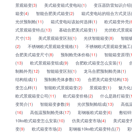
景观箱变(
3
)
美式箱变箱式变电站(
1
)
变压器防雷知识介绍
箱变(
4
)
智能合肥美式箱变(
2
)
箱式变电站的组合方式灵活
光伏预制舱(
11
)
箱式变电站该如何选择(
1
)
欧式箱变外壳(
式景观箱变特点(
13
)
基础合肥美式箱变(
1
)
光伏欧式景观箱
尺寸(
13
)
美式景观箱变区别(
1
)
光伏智能箱变(
8
)
智能
(
2
)
不锈钢欧式景观箱变规格(
1
)
不锈钢欧式景观箱变施工
合肥美式箱变尺寸(
8
)
预制舱壳体价格(
11
)
智能箱变原理(
(
13
)
欧式景观箱变组成(
9
)
合肥欧式箱变怎么安装(
1
)
制舱外壳(
12
)
智能箱变区别(
1
)
龙马合肥预制舱壳体(
1
)
结构组成(
1
)
预制舱壳体参数(
13
)
合肥美式箱变结构(
13
)
变怎么样(
1
)
智能欧式景观箱变(
2
)
景观箱变(
1
)
魅力化
欧式景观箱变公司(
11
)
欧式箱变价格(
2
)
什么是路灯箱变(
变简介(
1
)
智能箱变参数(
9
)
光伏预制舱组成(
13
)
高低
(
16
)
高低温预制舱壳体(
17
)
彩钢板欧式箱变(
6
)
敷铝锌
10kv欧式箱变怎么安装(
10
)
仿美式箱变市场(
4
)
美式箱变
变(
9
)
欧式箱变市场(
2
)
彩钢板10kv欧式箱变特点(
7
)
彩