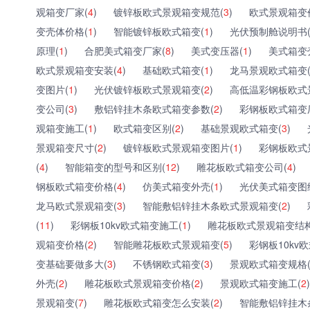
观箱变厂家(
4
)
镀锌板欧式景观箱变规范(
3
)
欧式景观箱变
变壳体价格(
1
)
智能镀锌板欧式箱变(
1
)
光伏预制舱说明书
原理(
1
)
合肥美式箱变厂家(
8
)
美式变压器(
1
)
美式箱变
欧式景观箱变安装(
4
)
基础欧式箱变(
1
)
龙马景观欧式箱变
变图片(
1
)
光伏镀锌板欧式景观箱变(
2
)
高低温彩钢板欧式
变公司(
3
)
敷铝锌挂木条欧式箱变参数(
2
)
彩钢板欧式箱变
观箱变施工(
1
)
欧式箱变区别(
2
)
基础景观欧式箱变(
3
)
景观箱变尺寸(
2
)
镀锌板欧式景观箱变图片(
1
)
彩钢板欧式
(
4
)
智能箱变的型号和区别(
12
)
雕花板欧式箱变公司(
4
)
钢板欧式箱变价格(
4
)
仿美式箱变外壳(
1
)
光伏美式箱变图
龙马欧式景观箱变(
3
)
智能敷铝锌挂木条欧式景观箱变(
2
)
(
11
)
彩钢板10kv欧式箱变施工(
1
)
雕花板欧式景观箱变结构
观箱变价格(
2
)
智能雕花板欧式景观箱变(
5
)
彩钢板10kv
变基础要做多大(
3
)
不锈钢欧式箱变(
3
)
景观欧式箱变规格
外壳(
2
)
雕花板欧式景观箱变价格(
2
)
景观欧式箱变施工(
2
)
景观箱变(
7
)
雕花板欧式箱变怎么安装(
2
)
智能敷铝锌挂木