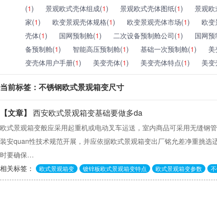
(
1
)
景观欧式壳体组成(
1
)
景观欧式壳体图纸(
1
)
景观欧
家(
1
)
欧变景观壳体规格(
1
)
欧变景观壳体市场(
1
)
欧变
壳体(
1
)
国网预制舱(
1
)
二次设备预制舱公司(
1
)
国网预
备预制舱(
1
)
智能高压预制舱(
1
)
基础一次预制舱(
1
)
美
变壳体用户手册(
1
)
美变壳体(
1
)
美变壳体特点(
1
)
美变
当前标签：不锈钢欧式景观箱变尺寸
【文章】
西安欧式景观箱变基础要做多da
欧式景观箱变般应采用起重机或电动叉车运送，室内商品可采用无缝钢管
装安quan性技术规范开展，并应依据欧式景观箱变出厂铭允差净重挑选
时要确保…
相关标签：
欧式景观箱变
镀锌板欧式景观箱变特点
欧式景观箱变参数
不