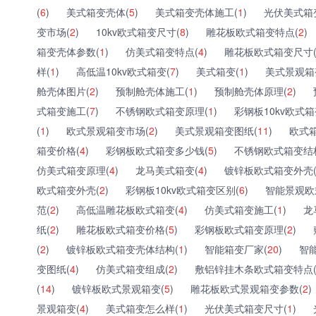
(
6
)
美式箱变壳体(
5
)
美式箱变壳体施工(
1
)
光伏美式箱
变市场(
2
)
10kv欧式箱变尺寸(
8
)
雕花板欧式箱变特点(
2
)
箱变壳体参数(
1
)
仿美式箱变特点(
4
)
雕花板欧式箱变尺寸
样(
1
)
高低温10kv欧式箱变(
7
)
美式箱变(
1
)
美式景观箱
舱壳体图片(
2
)
预制舱壳体施工(
1
)
预制舱壳体原理(
2
)
式箱变施工(
7
)
不锈钢欧式箱变原理(
1
)
彩钢板10kv欧式箱
(
1
)
欧式景观箱变市场(
2
)
美式景观箱变图纸(
11
)
欧式
箱变价格(
4
)
彩钢板欧式箱变多少钱(
5
)
不锈钢欧式箱变结
仿美式箱变原理(
4
)
龙马美式箱变(
4
)
镀锌板欧式箱变外壳
欧式箱变外壳(
2
)
彩钢板10kv欧式箱变区别(
6
)
智能景观欧
范(
2
)
高低温雕花板欧式箱变(
4
)
仿美式箱变施工(
1
)
龙
纸(
2
)
雕花板欧式箱变价格(
5
)
彩钢板欧式箱变原理(
2
)
(
2
)
镀锌板欧式箱变壳体结构(
1
)
智能箱变厂家(
20
)
智
变图纸(
4
)
仿美式箱变组成(
2
)
敷铝锌挂木条欧式箱变特点
(
14
)
镀锌板欧式景观箱变(
5
)
雕花板欧式景观箱变参数(
2
)
景观箱变(
4
)
美式箱变怎么样(
1
)
光伏美式箱变尺寸(
1
)