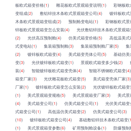
板欧式箱变价格(
1
)
雕花板欧式景观箱变说明(
1
)
彩钢板欧
变组成(
2
)
敷铝锌挂木条欧式景观箱变公司(
4
)
镀锌板欧式
木条欧式景观箱变组成(
2
)
预制舱变电站(
1
)
彩钢板欧式景
锌板欧式景观箱变怎么安装(
4
)
光伏敷铝锌挂木条欧式景观箱
(
2
)
光伏高压预制舱(
4
)
仿美式箱变价格(
5
)
高低温美式
式变电站(
1
)
集装箱预制舱(
3
)
集装箱预制舱厂家(
5
)
集
(
2
)
镀锌板欧式箱变(
4
)
美式箱变壳体公司(
5
)
基础仿美
变(
3
)
光伏镀锌板欧式箱变(
1
)
景观欧式箱变多少钱(
2
)
装(
4
)
智能镀锌板欧式箱变壳体(
4
)
智能不锈钢欧式箱变(
4
)
箱变厂家(
3
)
光伏雕花板欧式箱变(
5
)
美式箱变壳体厂家(
3
)
厂家(
1
)
镀锌板欧式箱变怎么安装(
2
)
光伏镀锌板欧式箱变
(
1
)
美式景观箱变规格(
5
)
美式景观箱变厂家(
3
)
美式景
(
4
)
美式箱变公司(
1
)
仿美式箱变公司(
1
)
光伏美式箱变
式箱变公司(
1
)
高低温仿美式箱变(
2
)
仿美式箱变公司(
3
)
(
10
)
镀锌板欧式箱变公司(
4
)
基础敷铝锌挂木条欧式箱变(
(
1
)
美式景观箱变参数(
6
)
矿用预制舱设备(
1
)
防爆预制