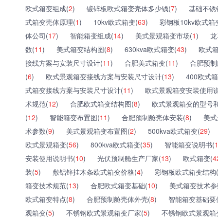
欧式箱变组成(
2
)
镀锌板欧式箱变壳体多少钱(
7
)
基础不锈
式箱变壳体原理(
1
)
10kv欧式箱变(
63
)
彩钢板10kv欧式箱
体公司(
17
)
智能箱变组成(
14
)
美式景观箱变市场(
1
)
龙
数(
11
)
美式箱变结构图(
8
)
630kva欧式箱变(
43
)
欧式箱
接线方案与安装尺寸设计(
11
)
合肥美式箱变(
11
)
合肥预制
(
6
)
欧式景观箱变接线方案与安装尺寸设计(
13
)
400欧式箱
式箱变接线方案与安装尺寸设计(
11
)
欧式景观箱变安装使用说
术规范(
12
)
合肥欧式箱变结构图(
8
)
欧式景观箱变的型号和
(
12
)
智能箱变布置图(
11
)
合肥预制舱壳体安装(
8
)
美式
术参数(
9
)
美式景观箱变布置图(
2
)
500kva欧式箱变(
29
)
欧式景观箱变(
56
)
800kva欧式箱变(
35
)
智能箱变说明书(
安装使用说明书(
10
)
光伏预制舱生产厂家(
13
)
欧式箱变(
4
装(
5
)
敷铝锌挂木条欧式箱变价格(
4
)
彩钢板欧式箱变结构
箱变技术规范(
13
)
合肥欧式箱变基础(
10
)
美式箱变技术参
欧式箱变特点(
8
)
合肥预制舱壳体外壳(
8
)
智能箱变基础要
观箱变(
5
)
不锈钢欧式景观箱变厂家(
5
)
不锈钢欧式景观箱