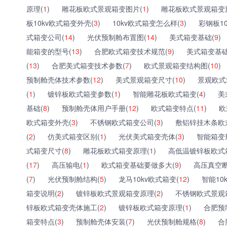
原理(
1
)
雕花板欧式景观箱变图片(
1
)
雕花板欧式景观箱变
板10kv欧式箱变外壳(
3
)
10kv欧式箱变怎么样(
3
)
彩钢板1
式箱变公司(
14
)
光伏预制舱布置图(
14
)
美式箱变基础(
9
)
能箱变的型号(
13
)
合肥欧式箱变技术规范(
9
)
美式箱变基础
(
13
)
合肥美式箱变技术参数(
7
)
欧式景观箱变结构图(
10
)
预制舱壳体技术参数(
12
)
美式景观箱变尺寸(
10
)
景观欧式
(
1
)
镀锌板欧式箱变参数(
1
)
智能雕花板欧式箱变(
4
)
美
基础(
8
)
预制舱壳体用户手册(
12
)
欧式箱变特点(
11
)
欧
欧式箱变外壳(
3
)
不锈钢欧式箱变公司(
3
)
敷铝锌挂木条欧
(
2
)
仿美式箱变区别(
1
)
光伏美式箱变壳体(
3
)
智能箱变
式箱变尺寸(
8
)
雕花板欧式箱变原理(
1
)
高低温镀锌板欧式
(
17
)
高压输电(
1
)
欧式箱变基础要做多大(
9
)
高压真空断
(
7
)
光伏预制舱结构(
5
)
龙马10kv欧式箱变(
12
)
智能10
箱变说明(
2
)
镀锌板欧式景观箱变原理(
2
)
不锈钢欧式景观
锌板欧式箱变壳体施工(
2
)
镀锌板欧式箱变原理(
1
)
合肥预
箱变特点(
3
)
预制舱壳体安装(
7
)
光伏预制舱规格(
8
)
合