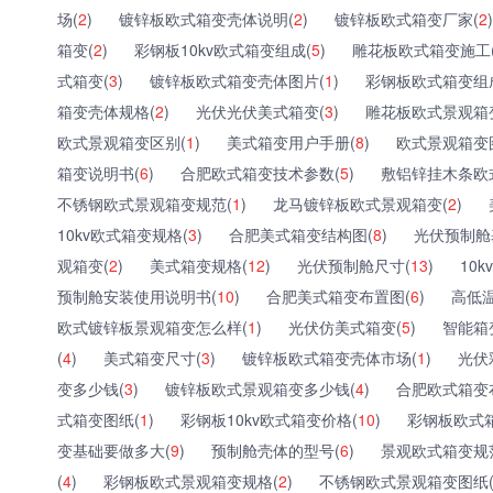
场(
2
)
镀锌板欧式箱变壳体说明(
2
)
镀锌板欧式箱变厂家(
2
)
箱变(
2
)
彩钢板10kv欧式箱变组成(
5
)
雕花板欧式箱变施工
式箱变(
3
)
镀锌板欧式箱变壳体图片(
1
)
彩钢板欧式箱变组
箱变壳体规格(
2
)
光伏光伏美式箱变(
3
)
雕花板欧式景观箱
欧式景观箱变区别(
1
)
美式箱变用户手册(
8
)
欧式景观箱变
箱变说明书(
6
)
合肥欧式箱变技术参数(
5
)
敷铝锌挂木条欧
不锈钢欧式景观箱变规范(
1
)
龙马镀锌板欧式景观箱变(
2
)
10kv欧式箱变规格(
3
)
合肥美式箱变结构图(
8
)
光伏预制舱
观箱变(
2
)
美式箱变规格(
12
)
光伏预制舱尺寸(
13
)
10
预制舱安装使用说明书(
10
)
合肥美式箱变布置图(
6
)
高低温
欧式镀锌板景观箱变怎么样(
1
)
光伏仿美式箱变(
5
)
智能箱
(
4
)
美式箱变尺寸(
3
)
镀锌板欧式箱变壳体市场(
1
)
光伏
变多少钱(
3
)
镀锌板欧式景观箱变多少钱(
4
)
合肥欧式箱变
式箱变图纸(
1
)
彩钢板10kv欧式箱变价格(
10
)
彩钢板欧式
变基础要做多大(
9
)
预制舱壳体的型号(
6
)
景观欧式箱变规
(
4
)
彩钢板欧式景观箱变规格(
2
)
不锈钢欧式景观箱变图纸