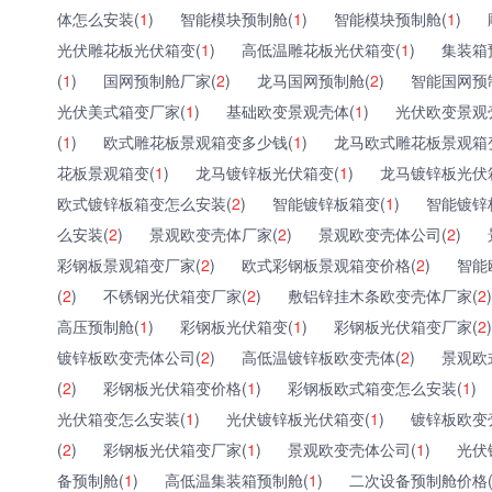
体怎么安装(
1
)
智能模块预制舱(
1
)
智能模块预制舱(
1
)
光伏雕花板光伏箱变(
1
)
高低温雕花板光伏箱变(
1
)
集装箱
(
1
)
国网预制舱厂家(
2
)
龙马国网预制舱(
2
)
智能国网预
光伏美式箱变厂家(
1
)
基础欧变景观壳体(
1
)
光伏欧变景观
(
1
)
欧式雕花板景观箱变多少钱(
1
)
龙马欧式雕花板景观箱
花板景观箱变(
1
)
龙马镀锌板光伏箱变(
1
)
龙马镀锌板光伏
欧式镀锌板箱变怎么安装(
2
)
智能镀锌板箱变(
1
)
智能镀锌
么安装(
2
)
景观欧变壳体厂家(
2
)
景观欧变壳体公司(
2
)
彩钢板景观箱变厂家(
2
)
欧式彩钢板景观箱变价格(
2
)
智能
(
2
)
不锈钢光伏箱变厂家(
2
)
敷铝锌挂木条欧变壳体厂家(
2
)
高压预制舱(
1
)
彩钢板光伏箱变(
1
)
彩钢板光伏箱变厂家(
2
)
镀锌板欧变壳体公司(
2
)
高低温镀锌板欧变壳体(
2
)
景观欧
(
2
)
彩钢板光伏箱变价格(
1
)
彩钢板欧式箱变怎么安装(
1
)
光伏箱变怎么安装(
1
)
光伏镀锌板光伏箱变(
1
)
镀锌板欧变
(
2
)
彩钢板光伏箱变厂家(
1
)
景观欧变壳体公司(
1
)
光伏
备预制舱(
1
)
高低温集装箱预制舱(
1
)
二次设备预制舱价格