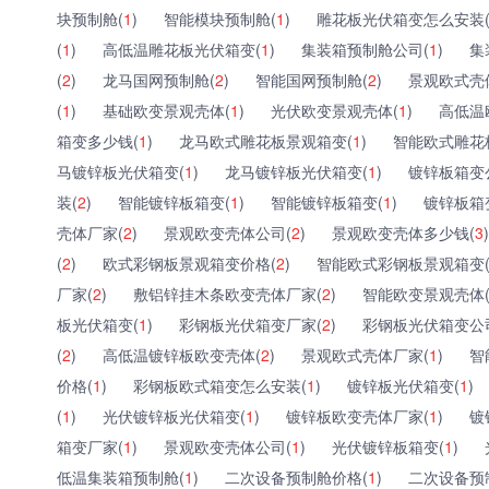
块预制舱(
1
)
智能模块预制舱(
1
)
雕花板光伏箱变怎么安装
(
1
)
高低温雕花板光伏箱变(
1
)
集装箱预制舱公司(
1
)
集
(
2
)
龙马国网预制舱(
2
)
智能国网预制舱(
2
)
景观欧式壳
(
1
)
基础欧变景观壳体(
1
)
光伏欧变景观壳体(
1
)
高低温
箱变多少钱(
1
)
龙马欧式雕花板景观箱变(
1
)
智能欧式雕花
马镀锌板光伏箱变(
1
)
龙马镀锌板光伏箱变(
1
)
镀锌板箱变
装(
2
)
智能镀锌板箱变(
1
)
智能镀锌板箱变(
1
)
镀锌板箱
壳体厂家(
2
)
景观欧变壳体公司(
2
)
景观欧变壳体多少钱(
3
)
(
2
)
欧式彩钢板景观箱变价格(
2
)
智能欧式彩钢板景观箱变
厂家(
2
)
敷铝锌挂木条欧变壳体厂家(
2
)
智能欧变景观壳体
板光伏箱变(
1
)
彩钢板光伏箱变厂家(
2
)
彩钢板光伏箱变公
(
2
)
高低温镀锌板欧变壳体(
2
)
景观欧式壳体厂家(
1
)
智
价格(
1
)
彩钢板欧式箱变怎么安装(
1
)
镀锌板光伏箱变(
1
)
(
1
)
光伏镀锌板光伏箱变(
1
)
镀锌板欧变壳体厂家(
1
)
镀
箱变厂家(
1
)
景观欧变壳体公司(
1
)
光伏镀锌板箱变(
1
)
低温集装箱预制舱(
1
)
二次设备预制舱价格(
1
)
二次设备预