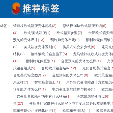
标签：
镀锌板欧式箱变壳体规格(
2
)
彩钢板10kv欧式箱变图纸(
6
)
(
4
)
欧式/美式箱变(
1
)
欧式箱变参数(
7
)
合肥欧式箱变组
预制舱壳体尺寸(
13
)
预制舱壳体市场(
2
)
预制舱壳体图纸(
(
2
)
美式箱变壳体区别(
1
)
仿美式箱变多少钱(
5
)
龙马光
结构(
2
)
镀锌板欧式箱变施工(
5
)
龙马镀锌板欧式箱变壳体
(
12
)
预制舱壳体区别(
1
)
合肥预制舱壳体怎么样(
1
)
光
式箱变组成(
5
)
合肥欧式箱变结构(
12
)
光伏合肥美式箱变(
合肥美式箱变图片(
2
)
合肥预制舱壳体公司(
8
)
欧式景观箱
怎么样(
7
)
智能箱变施工(
1
)
户外箱式变电站设计方案要怎
预制舱壳体怎么样(
1
)
电力变压器的维护与检修(
1
)
欧式箱
干式变压器损耗和功率有什么联系(
1
)
美式景观箱变特点(
6
)
体(
27
)
变压器厂家讲解什么情况下电力变压器必须立刻断电(
式箱变是否允许过载运行(
1
)
欧式箱变图纸(
11
)
欧式景观箱