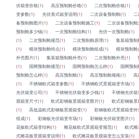
伏箱变价格(
1
)
高压预制舱价格(
1
)
二次预制舱价格(
1
)
变参数(
1
)
光伏美式箱变说明(
1
)
二次设备预制舱(
1
)
二
备预制舱图片(
1
)
二次设备预制舱施工(
1
)
二次设备预制舱
预制舱多少钱(
1
)
一次预制舱结构(
1
)
光伏一次预制舱(
1
)
(
1
)
二次预制舱规范(
1
)
二次预制舱原理(
1
)
集装箱预制
(
1
)
模块预制舱特点(
1
)
模块预制舱组成(
1
)
模块预制舱
外壳图片(
1
)
集装箱预制舱外壳(
1
)
二次预制舱外壳(
1
)
(
1
)
国网预制舱规范(
1
)
国网预制舱怎么样(
1
)
国网预制
预制舱怎么样(
1
)
高压预制舱(
1
)
高压预制舱规格(
1
)
高
(
1
)
不锈钢欧式箱变参数(
1
)
不锈钢欧式景观箱变市场(
1
)
光伏箱变公司(
1
)
不锈钢光伏箱变多少钱(
1
)
不锈钢光伏箱
观箱变尺寸(
1
)
欧式彩钢板景观箱变图片(
1
)
欧式彩钢板景
(
1
)
高低温欧式彩钢板景观箱变(
1
)
彩钢板欧式景观箱变外
组成(
1
)
彩钢板光伏箱变市场(
1
)
彩钢板光伏箱变图片(
1
)
花板欧式箱变结构(
1
)
雕花板欧式景观箱变规范(
1
)
欧式雕
式雕花板景观箱变说明(
1
)
欧式雕花板景观箱变怎么安装(
1
)