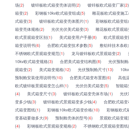
场(
2
)
镀锌板欧式箱变壳体说明(
2
)
镀锌板欧式箱变厂家(
2
)
箱变(
2
)
彩钢板10kv欧式箱变组成(
5
)
雕花板欧式箱变施工
式箱变(
3
)
镀锌板欧式箱变壳体图片(
1
)
彩钢板欧式箱变组
箱变壳体规格(
2
)
光伏光伏美式箱变(
3
)
雕花板欧式景观箱
欧式景观箱变区别(
1
)
美式箱变用户手册(
8
)
欧式景观箱变
箱变说明书(
6
)
合肥欧式箱变技术参数(
5
)
敷铝锌挂木条欧
不锈钢欧式景观箱变规范(
1
)
龙马镀锌板欧式景观箱变(
2
)
10kv欧式箱变规格(
3
)
合肥美式箱变结构图(
8
)
光伏预制舱
观箱变(
2
)
美式箱变规格(
12
)
光伏预制舱尺寸(
13
)
10
预制舱安装使用说明书(
10
)
合肥美式箱变布置图(
6
)
高低温
欧式镀锌板景观箱变怎么样(
1
)
光伏仿美式箱变(
5
)
智能箱
(
4
)
美式箱变尺寸(
3
)
镀锌板欧式箱变壳体市场(
1
)
光伏
变多少钱(
3
)
镀锌板欧式景观箱变多少钱(
4
)
合肥欧式箱变
式箱变图纸(
1
)
彩钢板10kv欧式箱变价格(
10
)
彩钢板欧式
变基础要做多大(
9
)
预制舱壳体的型号(
6
)
景观欧式箱变规
(
4
)
彩钢板欧式景观箱变规格(
2
)
不锈钢欧式景观箱变图纸