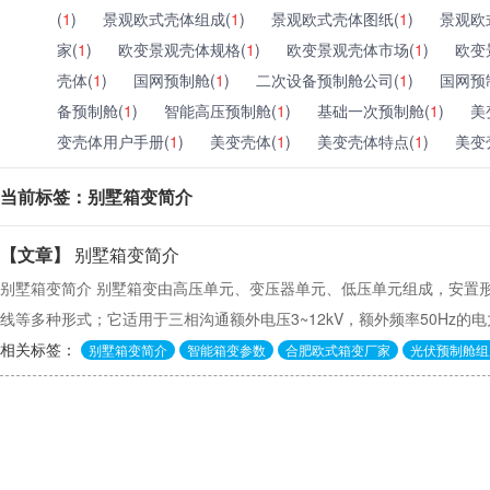
(
1
)
景观欧式壳体组成(
1
)
景观欧式壳体图纸(
1
)
景观欧
家(
1
)
欧变景观壳体规格(
1
)
欧变景观壳体市场(
1
)
欧变
壳体(
1
)
国网预制舱(
1
)
二次设备预制舱公司(
1
)
国网预
备预制舱(
1
)
智能高压预制舱(
1
)
基础一次预制舱(
1
)
美
变壳体用户手册(
1
)
美变壳体(
1
)
美变壳体特点(
1
)
美变
当前标签：别墅箱变简介
【文章】
别墅箱变简介
别墅箱变简介 别墅箱变由高压单元、变压器单元、低压单元组成，安置形
线等多种形式；它适用于三相沟通额外电压3~12kV，额外频率50Hz
相关标签：
别墅箱变简介
智能箱变参数
合肥欧式箱变厂家
光伏预制舱组