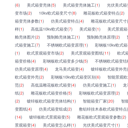
(
6
)
美式箱变壳体(
5
)
美式箱变壳体施工(
1
)
光伏美式箱
变市场(
2
)
10kv欧式箱变尺寸(
8
)
雕花板欧式箱变特点(
2
)
箱变壳体参数(
1
)
仿美式箱变特点(
4
)
雕花板欧式箱变尺寸
样(
1
)
高低温10kv欧式箱变(
7
)
美式箱变(
1
)
美式景观箱
舱壳体图片(
2
)
预制舱壳体施工(
1
)
预制舱壳体原理(
2
)
式箱变施工(
7
)
不锈钢欧式箱变原理(
1
)
彩钢板10kv欧式箱
(
1
)
欧式景观箱变市场(
2
)
美式景观箱变图纸(
11
)
欧式
箱变价格(
4
)
彩钢板欧式箱变多少钱(
5
)
不锈钢欧式箱变结
仿美式箱变原理(
4
)
龙马美式箱变(
4
)
镀锌板欧式箱变外壳
欧式箱变外壳(
2
)
彩钢板10kv欧式箱变区别(
6
)
智能景观欧
范(
2
)
高低温雕花板欧式箱变(
4
)
仿美式箱变施工(
1
)
龙
纸(
2
)
雕花板欧式箱变价格(
5
)
彩钢板欧式箱变原理(
2
)
(
2
)
镀锌板欧式箱变壳体结构(
1
)
智能箱变厂家(
20
)
智
变图纸(
4
)
仿美式箱变组成(
2
)
敷铝锌挂木条欧式箱变特点
(
14
)
镀锌板欧式景观箱变(
5
)
雕花板欧式景观箱变参数(
2
)
景观箱变(
4
)
美式箱变怎么样(
1
)
光伏美式箱变尺寸(
1
)