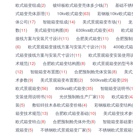
欧式箱变组成(
2
)
镀锌板欧式箱变壳体多少钱(
7
)
基础不锈
式箱变壳体原理(
1
)
10kv欧式箱变(
63
)
彩钢板10kv欧式箱
体公司(
17
)
智能箱变组成(
14
)
美式景观箱变市场(
1
)
龙
数(
11
)
美式箱变结构图(
8
)
630kva欧式箱变(
43
)
欧式箱
接线方案与安装尺寸设计(
11
)
合肥美式箱变(
11
)
合肥预制
(
6
)
欧式景观箱变接线方案与安装尺寸设计(
13
)
400欧式箱
式箱变接线方案与安装尺寸设计(
11
)
欧式景观箱变安装使用说
术规范(
12
)
合肥欧式箱变结构图(
8
)
欧式景观箱变的型号和
(
12
)
智能箱变布置图(
11
)
合肥预制舱壳体安装(
8
)
美式
术参数(
9
)
美式景观箱变布置图(
2
)
500kva欧式箱变(
29
)
欧式景观箱变(
56
)
800kva欧式箱变(
35
)
智能箱变说明书(
安装使用说明书(
10
)
光伏预制舱生产厂家(
13
)
欧式箱变(
4
装(
5
)
敷铝锌挂木条欧式箱变价格(
4
)
彩钢板欧式箱变结构
箱变技术规范(
13
)
合肥欧式箱变基础(
10
)
美式箱变技术参
欧式箱变特点(
8
)
合肥预制舱壳体外壳(
8
)
智能箱变基础要
观箱变(
5
)
不锈钢欧式景观箱变厂家(
5
)
不锈钢欧式景观箱