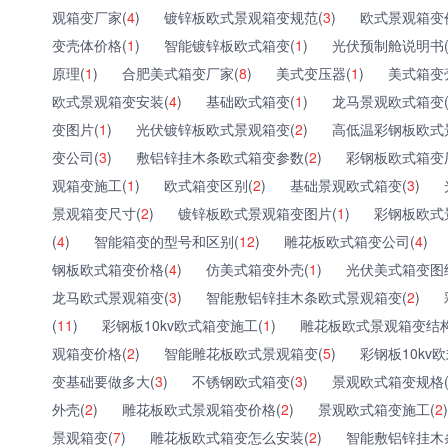
观箱变厂家(
4
)
镀锌板欧式景观箱变规范(
3
)
欧式景观箱变
变壳体价格(
1
)
智能镀锌板欧式箱变(
1
)
光伏预制舱说明书
原理(
1
)
合肥美式箱变厂家(
8
)
美式变压器(
1
)
美式箱变
欧式景观箱变安装(
4
)
基础欧式箱变(
1
)
龙马景观欧式箱变
变图片(
1
)
光伏镀锌板欧式景观箱变(
2
)
高低温彩钢板欧式
变公司(
3
)
敷铝锌挂木条欧式箱变参数(
2
)
彩钢板欧式箱变
观箱变施工(
1
)
欧式箱变区别(
2
)
基础景观欧式箱变(
3
)
景观箱变尺寸(
2
)
镀锌板欧式景观箱变图片(
1
)
彩钢板欧式
(
4
)
智能箱变的型号和区别(
12
)
雕花板欧式箱变公司(
4
)
钢板欧式箱变价格(
4
)
仿美式箱变外壳(
1
)
光伏美式箱变图
龙马欧式景观箱变(
3
)
智能敷铝锌挂木条欧式景观箱变(
2
)
(
11
)
彩钢板10kv欧式箱变施工(
1
)
雕花板欧式景观箱变结构
观箱变价格(
2
)
智能雕花板欧式景观箱变(
5
)
彩钢板10kv
变基础要做多大(
3
)
不锈钢欧式箱变(
3
)
景观欧式箱变规格
外壳(
2
)
雕花板欧式景观箱变价格(
2
)
景观欧式箱变施工(
2
)
景观箱变(
7
)
雕花板欧式箱变怎么安装(
2
)
智能敷铝锌挂木