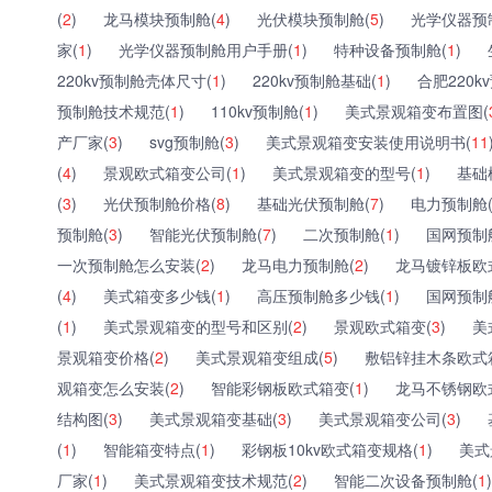
(
2
)
龙马模块预制舱(
4
)
光伏模块预制舱(
5
)
光学仪器预
家(
1
)
光学仪器预制舱用户手册(
1
)
特种设备预制舱(
1
)
220kv预制舱壳体尺寸(
1
)
220kv预制舱基础(
1
)
合肥220k
预制舱技术规范(
1
)
110kv预制舱(
1
)
美式景观箱变布置图(
产厂家(
3
)
svg预制舱(
3
)
美式景观箱变安装使用说明书(
11
(
4
)
景观欧式箱变公司(
1
)
美式景观箱变的型号(
1
)
基础
(
3
)
光伏预制舱价格(
8
)
基础光伏预制舱(
7
)
电力预制舱
预制舱(
3
)
智能光伏预制舱(
7
)
二次预制舱(
1
)
国网预制
一次预制舱怎么安装(
2
)
龙马电力预制舱(
2
)
龙马镀锌板欧
(
4
)
美式箱变多少钱(
1
)
高压预制舱多少钱(
1
)
国网预制
(
1
)
美式景观箱变的型号和区别(
2
)
景观欧式箱变(
3
)
美
景观箱变价格(
2
)
美式景观箱变组成(
5
)
敷铝锌挂木条欧式
观箱变怎么安装(
2
)
智能彩钢板欧式箱变(
1
)
龙马不锈钢欧
结构图(
3
)
美式景观箱变基础(
3
)
美式景观箱变公司(
3
)
(
1
)
智能箱变特点(
1
)
彩钢板10kv欧式箱变规格(
1
)
美式
厂家(
1
)
美式景观箱变技术规范(
2
)
智能二次设备预制舱(
1
)