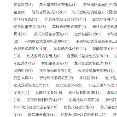
景观箱变(
3
)
美式箱变箱式变电站(
1
)
变压器防雷知识介绍
箱变(
4
)
智能合肥美式箱变(
2
)
箱式变电站的组合方式灵活
光伏预制舱(
11
)
箱式变电站该如何选择(
1
)
欧式箱变外壳(
式景观箱变特点(
13
)
基础合肥美式箱变(
1
)
光伏欧式景观箱
尺寸(
13
)
美式景观箱变区别(
1
)
光伏智能箱变(
8
)
智能
(
2
)
不锈钢欧式景观箱变规格(
1
)
不锈钢欧式景观箱变施工
合肥美式箱变尺寸(
8
)
预制舱壳体价格(
11
)
智能箱变原理(
(
13
)
欧式景观箱变组成(
9
)
合肥欧式箱变怎么安装(
1
)
制舱外壳(
12
)
智能箱变区别(
1
)
龙马合肥预制舱壳体(
1
)
结构组成(
1
)
预制舱壳体参数(
13
)
合肥美式箱变结构(
13
)
变怎么样(
1
)
智能欧式景观箱变(
2
)
景观箱变(
1
)
魅力化
欧式景观箱变公司(
11
)
欧式箱变价格(
2
)
什么是路灯箱变(
变简介(
1
)
智能箱变参数(
9
)
光伏预制舱组成(
13
)
高低
(
16
)
高低温预制舱壳体(
17
)
彩钢板欧式箱变(
6
)
敷铝锌
10kv欧式箱变怎么安装(
10
)
仿美式箱变市场(
4
)
美式箱变
变(
9
)
欧式箱变市场(
2
)
彩钢板10kv欧式箱变特点(
7
)
彩