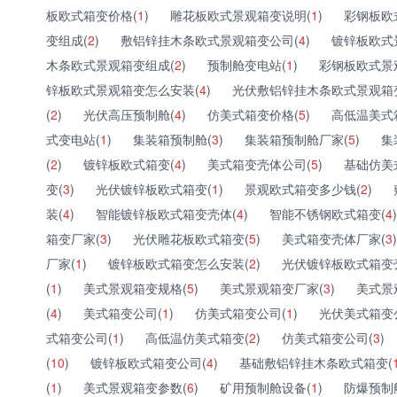
板欧式箱变价格(
1
)
雕花板欧式景观箱变说明(
1
)
彩钢板欧
变组成(
2
)
敷铝锌挂木条欧式景观箱变公司(
4
)
镀锌板欧式
木条欧式景观箱变组成(
2
)
预制舱变电站(
1
)
彩钢板欧式景
锌板欧式景观箱变怎么安装(
4
)
光伏敷铝锌挂木条欧式景观箱
(
2
)
光伏高压预制舱(
4
)
仿美式箱变价格(
5
)
高低温美式
式变电站(
1
)
集装箱预制舱(
3
)
集装箱预制舱厂家(
5
)
集
(
2
)
镀锌板欧式箱变(
4
)
美式箱变壳体公司(
5
)
基础仿美
变(
3
)
光伏镀锌板欧式箱变(
1
)
景观欧式箱变多少钱(
2
)
装(
4
)
智能镀锌板欧式箱变壳体(
4
)
智能不锈钢欧式箱变(
4
)
箱变厂家(
3
)
光伏雕花板欧式箱变(
5
)
美式箱变壳体厂家(
3
)
厂家(
1
)
镀锌板欧式箱变怎么安装(
2
)
光伏镀锌板欧式箱变
(
1
)
美式景观箱变规格(
5
)
美式景观箱变厂家(
3
)
美式景
(
4
)
美式箱变公司(
1
)
仿美式箱变公司(
1
)
光伏美式箱变
式箱变公司(
1
)
高低温仿美式箱变(
2
)
仿美式箱变公司(
3
)
(
10
)
镀锌板欧式箱变公司(
4
)
基础敷铝锌挂木条欧式箱变(
(
1
)
美式景观箱变参数(
6
)
矿用预制舱设备(
1
)
防爆预制