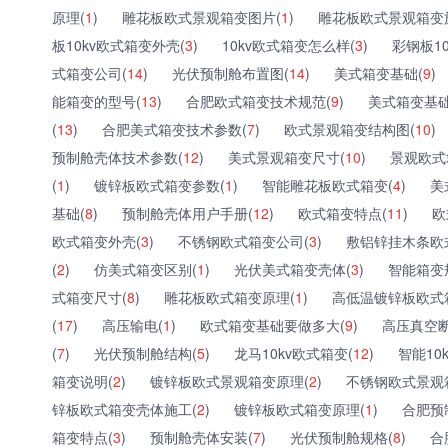
原理(
1
)
雕花板欧式景观箱变图片(
1
)
雕花板欧式景观箱变
板10kv欧式箱变外壳(
3
)
10kv欧式箱变怎么样(
3
)
彩钢板1
式箱变公司(
14
)
光伏预制舱布置图(
14
)
美式箱变基础(
9
)
能箱变的型号(
13
)
合肥欧式箱变技术规范(
9
)
美式箱变基础
(
13
)
合肥美式箱变技术参数(
7
)
欧式景观箱变结构图(
10
)
预制舱壳体技术参数(
12
)
美式景观箱变尺寸(
10
)
景观欧式
(
1
)
镀锌板欧式箱变参数(
1
)
智能雕花板欧式箱变(
4
)
美
基础(
8
)
预制舱壳体用户手册(
12
)
欧式箱变特点(
11
)
欧
欧式箱变外壳(
3
)
不锈钢欧式箱变公司(
3
)
敷铝锌挂木条欧
(
2
)
仿美式箱变区别(
1
)
光伏美式箱变壳体(
3
)
智能箱变
式箱变尺寸(
8
)
雕花板欧式箱变原理(
1
)
高低温镀锌板欧式
(
17
)
高压输电(
1
)
欧式箱变基础要做多大(
9
)
高压真空断
(
7
)
光伏预制舱结构(
5
)
龙马10kv欧式箱变(
12
)
智能10
箱变说明(
2
)
镀锌板欧式景观箱变原理(
2
)
不锈钢欧式景观
锌板欧式箱变壳体施工(
2
)
镀锌板欧式箱变原理(
1
)
合肥预
箱变特点(
3
)
预制舱壳体安装(
7
)
光伏预制舱规格(
8
)
合