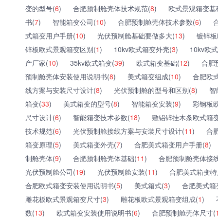
变的型号(
6
)
合肥预制舱壳体技术规范(
8
)
欧式景观箱变基
书(
7
)
智能箱变公司(
10
)
合肥预制舱壳体技术参数(
6
)
式箱变用户手册(
10
)
光伏预制舱基础要做多大(
13
)
镀锌板
锌板欧式景观箱变区别(
1
)
10kv欧式箱变外壳(
3
)
10kv欧
产厂家(
10
)
35kv欧式箱变(
39
)
欧式箱变基础(
12
)
合肥
预制舱壳体安装使用说明书(
8
)
美式箱变组成(
10
)
合肥欧
线方案与安装尺寸设计(
8
)
光伏预制舱的型号和区别(
8
)
智
箱变(
33
)
美式箱变的型号(
8
)
智能箱变安装(
9
)
彩钢板
尺寸设计(
6
)
智能箱变技术参数(
18
)
敷铝锌挂木条欧式箱变
技术规范(
6
)
光伏预制舱接线方案与安装尺寸设计(
11
)
合
箱变原理(
5
)
美式箱变外壳(
7
)
合肥美式箱变用户手册(
8
)
制舱壳体(
9
)
合肥预制舱壳体基础(
11
)
合肥预制舱壳体接线
光伏预制舱公司(
19
)
光伏预制舱安装(
11
)
合肥美式箱变特
合肥欧式箱变安装使用说明书(
5
)
美式箱式(
3
)
合肥美式箱
雕花板欧式景观箱变尺寸(
3
)
雕花板欧式景观箱变组成(
1
)
数(
13
)
欧式箱变安装使用说明书(
6
)
合肥预制舱壳体尺寸(