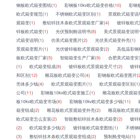
钢板欧式箱变图纸(
1
)
彩钢板10kv欧式箱变价格(
10
)
彩钢
欧式箱变规范(
1
)
不锈钢欧式箱变区别(
1
)
景观欧式箱变说
观箱变(
1
)
敷铝锌挂木条欧式景观箱变厂家(
4
)
镀锌板欧式
锌板欧式箱变(
1
)
光伏预制舱说明书(
8
)
美式景观箱变说明
式箱变说明(
1
)
仿美式箱变图片(
2
)
光伏美式箱变外壳(
1
)
景观箱变图片(
1
)
光伏镀锌板欧式景观箱变(
2
)
高低温彩钢
板欧式箱变厂家(
5
)
智能箱变生产厂家(
9
)
合肥美式箱变安
(
1
)
欧式箱变组成(
8
)
镀锌板欧式景观箱变尺寸(
2
)
镀锌
和区别(
12
)
雕花板欧式箱变公司(
4
)
彩钢板欧式箱变图片(
壳体多少钱(
4
)
欧式景观箱变图片(
1
)
欧式景观箱变区别(
1
)
公司(
11
)
彩钢板10kv欧式箱变施工(
1
)
雕花板欧式景观箱变
板10kv欧式箱变市场(
6
)
彩钢板10kv欧式箱变多少钱(
11
)
箱变组成(
2
)
雕花板欧式景观箱变外壳(
2
)
雕花板欧式景观
欧式箱变怎么安装(
2
)
智能敷铝锌挂木条欧式箱变(
2
)
镀锌
(
2
)
欧式箱变多少钱(
2
)
镀锌板欧式箱变图纸(
1
)
不锈钢
(
3
)
敷铝锌挂木条欧式景观箱变组成(
2
)
预制舱变电站(
1
)