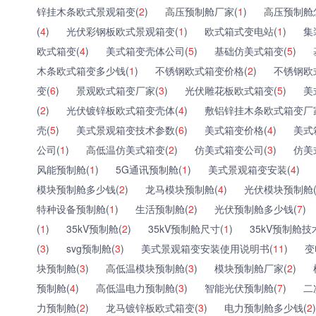
锌挂木条欧式景观箱变(
2
)
高压预制舱厂家(
1
)
高压预制舱
(
4
)
光伏彩钢板欧式景观箱变(
1
)
欧式箱式变电站(
1
)
集
欧式箱变(
4
)
美式箱变壳体公司(
5
)
基础仿美式箱变(
5
)
木条欧式箱变多少钱(
1
)
不锈钢欧式箱变价格(
2
)
不锈钢欧
变(
6
)
景观欧式箱变厂家(
3
)
光伏雕花板欧式箱变(
5
)
美
(
2
)
光伏镀锌板欧式箱变壳体(
4
)
敷铝锌挂木条欧式箱变厂
壳(
5
)
美式景观箱变技术参数(
6
)
美式箱变价格(
4
)
美式
公司(
1
)
高低温仿美式箱变(
2
)
仿美式箱变公司(
3
)
仿美
风能预制舱(
1
)
5G通讯预制舱(
1
)
美式景观箱变安装(
4
)
模块预制舱多少钱(
2
)
龙马模块预制舱(
4
)
光伏模块预制舱
特种设备预制舱(
1
)
生活预制舱(
2
)
光伏预制舱多少钱(
7
)
(
1
)
35kV预制舱(
2
)
35kV预制舱尺寸(
1
)
35kV预制舱技
(
3
)
svg预制舱(
3
)
美式景观箱变安装使用说明书(
11
)
变
块预制舱(
3
)
高低温模块预制舱(
3
)
模块预制舱厂家(
2
)
预制舱(
4
)
高低温电力预制舱(
3
)
智能光伏预制舱(
7
)
二
力预制舱(
2
)
龙马镀锌板欧式箱变(
3
)
电力预制舱多少钱(
2
)