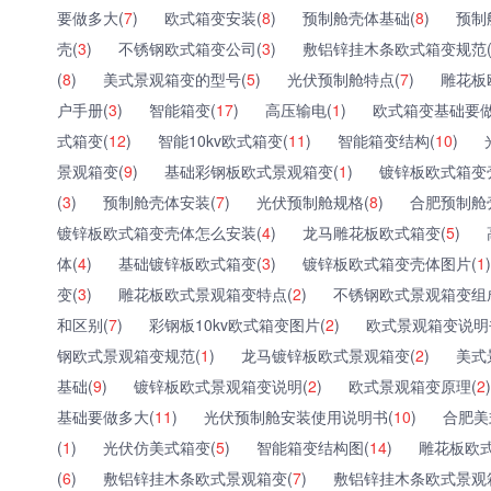
要做多大(
7
)
欧式箱变安装(
8
)
预制舱壳体基础(
8
)
预制
壳(
3
)
不锈钢欧式箱变公司(
3
)
敷铝锌挂木条欧式箱变规范
(
8
)
美式景观箱变的型号(
5
)
光伏预制舱特点(
7
)
雕花板
户手册(
3
)
智能箱变(
17
)
高压输电(
1
)
欧式箱变基础要做
式箱变(
12
)
智能10kv欧式箱变(
11
)
智能箱变结构(
10
)
景观箱变(
9
)
基础彩钢板欧式景观箱变(
1
)
镀锌板欧式箱变
(
3
)
预制舱壳体安装(
7
)
光伏预制舱规格(
8
)
合肥预制舱
镀锌板欧式箱变壳体怎么安装(
4
)
龙马雕花板欧式箱变(
5
)
体(
4
)
基础镀锌板欧式箱变(
3
)
镀锌板欧式箱变壳体图片(
1
)
变(
3
)
雕花板欧式景观箱变特点(
2
)
不锈钢欧式景观箱变组
和区别(
7
)
彩钢板10kv欧式箱变图片(
2
)
欧式景观箱变说明
钢欧式景观箱变规范(
1
)
龙马镀锌板欧式景观箱变(
2
)
美式
基础(
9
)
镀锌板欧式景观箱变说明(
2
)
欧式景观箱变原理(
2
)
基础要做多大(
11
)
光伏预制舱安装使用说明书(
10
)
合肥美
(
1
)
光伏仿美式箱变(
5
)
智能箱变结构图(
14
)
雕花板欧式
(
6
)
敷铝锌挂木条欧式景观箱变(
7
)
敷铝锌挂木条欧式景观