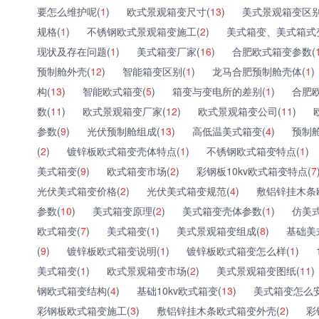
要怎么维护呢(
1
)
欧式景观箱变尺寸(
13
)
美式景观箱变区别
规格(
1
)
不锈钢欧式景观箱变施工(
2
)
美式箱变、美式箱式
现状及存在问题(
1
)
美式箱变厂家(
16
)
合肥欧式箱变参数(
预制舱外壳(
12
)
智能箱变区别(
1
)
龙马合肥预制舱壳体(
1
)
构(
13
)
智能欧式箱变(
5
)
箱变与变电所的差别(
1
)
合肥
数(
11
)
欧式景观箱变厂家(
12
)
欧式景观箱变公司(
11
)
参数(
9
)
光伏预制舱组成(
13
)
高低温美式箱变(
4
)
预制舱
(
2
)
镀锌板欧式箱变壳体特点(
1
)
不锈钢欧式箱变特点(
1
)
美式箱变(
9
)
欧式箱变市场(
2
)
彩钢板10kv欧式箱变特点(
7
光伏美式箱变价格(
2
)
光伏美式箱变规范(
4
)
敷铝锌挂木条
参数(
10
)
美式箱变原理(
2
)
美式箱变壳体参数(
1
)
仿美
欧式箱变(
7
)
美式箱变(
1
)
美式景观箱变组成(
8
)
基础美
(
9
)
镀锌板欧式箱变说明(
1
)
镀锌板欧式箱变怎么样(
1
)
美式箱变(
1
)
欧式景观箱变市场(
2
)
美式景观箱变图纸(
11
)
钢欧式箱变结构(
4
)
基础10kv欧式箱变(
13
)
美式箱变怎么安
彩钢板欧式箱变施工(
3
)
敷铝锌挂木条欧式箱变外壳(
2
)
彩