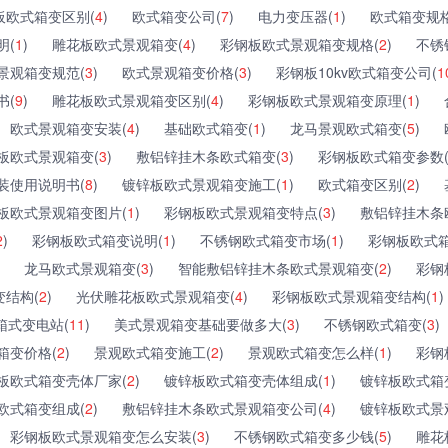
板欧式箱变区别(
4
)
欧式箱变公司(
7
)
电力变压器(
1
)
欧式箱变规格
明(
1
)
雕花板欧式景观箱变(
4
)
彩钢板欧式景观箱变规格(
2
)
不锈
景观箱变规范(
3
)
欧式景观箱变价格(
3
)
彩钢板10kv欧式箱变公司(
1
书(
9
)
雕花板欧式景观箱变区别(
4
)
彩钢板欧式景观箱变原理(
1
)
欧式景观箱变安装(
4
)
基础欧式箱变(
1
)
龙马景观欧式箱变(
5
)
板欧式景观箱变(
3
)
敷铝锌挂木条欧式箱变(
3
)
彩钢板欧式箱变参数
装使用说明书(
8
)
镀锌板欧式景观箱变施工(
1
)
欧式箱变区别(
2
)
板欧式景观箱变图片(
1
)
彩钢板欧式景观箱变特点(
3
)
敷铝锌挂木条
2
)
彩钢板欧式箱变说明(
1
)
不锈钢欧式箱变市场(
1
)
彩钢板欧式箱
龙马欧式景观箱变(
3
)
智能敷铝锌挂木条欧式景观箱变(
2
)
彩钢
结构(
2
)
光伏雕花板欧式景观箱变(
4
)
彩钢板欧式景观箱变结构(
1
)
箱式变电站(
11
)
美式景观箱变基础要做多大(
3
)
不锈钢欧式箱变(
3
)
箱变价格(
2
)
景观欧式箱变施工(
2
)
景观欧式箱变怎么样(
1
)
彩钢
板欧式箱变壳体厂家(
2
)
镀锌板欧式箱变壳体组成(
1
)
镀锌板欧式箱
欧式箱变组成(
2
)
敷铝锌挂木条欧式景观箱变公司(
4
)
镀锌板欧式景
彩钢板欧式景观箱变怎么安装(
3
)
不锈钢欧式箱变多少钱(
5
)
雕花