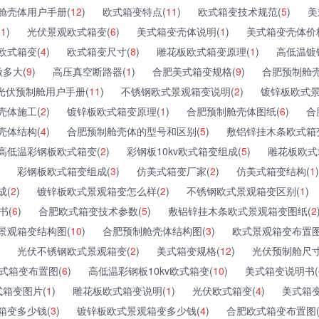
舱壳体用户手册(
12
)
欧式箱变特点(
11
)
欧式箱变技术规范(
5
)
美
(
1
)
光伏景观欧式箱变(
6
)
美式箱变壳体说明(
1
)
美式箱变壳体价
欧式箱变(
4
)
欧式箱变尺寸(
8
)
雕花板欧式箱变原理(
1
)
高低温镀
多大(
9
)
高压真空断路器(
1
)
合肥美式箱变规格(
9
)
合肥预制舱壳
光伏预制舱用户手册(
11
)
不锈钢欧式景观箱变说明(
2
)
镀锌板欧式景
壳体施工(
2
)
镀锌板欧式箱变原理(
1
)
合肥预制舱壳体图纸(
6
)
合
壳体结构(
4
)
合肥预制舱壳体的型号和区别(
5
)
敷铝锌挂木条欧式箱
高低温彩钢板欧式箱变(
2
)
彩钢板10kv欧式箱变组成(
5
)
雕花板欧式
彩钢板欧式箱变组成(
3
)
仿美式箱变厂家(
2
)
仿美式箱变结构(
1
)
成(
2
)
镀锌板欧式景观箱变怎么样(
2
)
不锈钢欧式景观箱变区别(
1
)
书(
6
)
合肥欧式箱变技术参数(
5
)
敷铝锌挂木条欧式景观箱变图纸(
2
景观箱变结构图(
10
)
合肥预制舱壳体结构图(
3
)
欧式景观箱变布置图
光伏不锈钢欧式景观箱变(
2
)
美式箱变规格(
12
)
光伏预制舱尺寸
式箱变布置图(
6
)
高低温彩钢板10kv欧式箱变(
10
)
美式箱变说明书(
箱变图片(
1
)
雕花板欧式箱变说明(
1
)
光伏欧式箱变(
4
)
美式箱变
箱变多少钱(
3
)
镀锌板欧式景观箱变多少钱(
4
)
合肥欧式箱变布置图