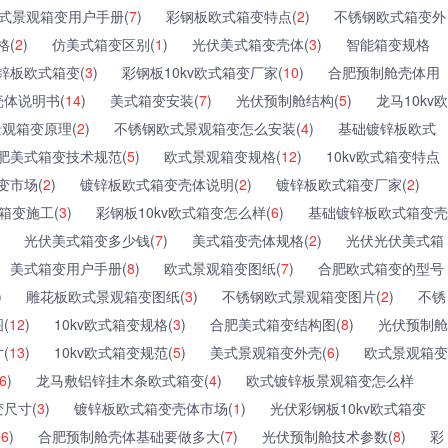
式景观箱变用户手册(
7
)
彩钢板欧式箱变特点(
2
)
不锈钢欧式箱变外
格(
2
)
仿美式箱变区别(
1
)
光伏美式箱变壳体(
3
)
智能箱变规格
锌板欧式箱变(
3
)
彩钢板10kv欧式箱变厂家(
10
)
合肥预制舱壳体用
体说明书(
14
)
美式箱变安装(
7
)
光伏预制舱结构(
5
)
龙马10kv欧
观箱变原理(
2
)
不锈钢欧式景观箱变怎么安装(
4
)
基础镀锌板欧式
肥美式箱变技术规范(
5
)
欧式景观箱变规格(
12
)
10kv欧式箱变特点
变市场(
2
)
镀锌板欧式箱变壳体说明(
2
)
镀锌板欧式箱变厂家(
2
)
箱变施工(
3
)
彩钢板10kv欧式箱变怎么样(
6
)
基础镀锌板欧式箱变壳
光伏美式箱变多少钱(
7
)
美式箱变壳体规格(
2
)
光伏光伏美式箱
美式箱变用户手册(
8
)
欧式景观箱变图纸(
7
)
合肥欧式箱变的型号
)
雕花板欧式景观箱变图纸(
3
)
不锈钢欧式景观箱变图片(
2
)
不锈
(
12
)
10kv欧式箱变规格(
3
)
合肥美式箱变结构图(
8
)
光伏预制舱
(
13
)
10kv欧式箱变规范(
5
)
美式景观箱变外壳(
6
)
欧式景观箱变
6
)
龙马敷铝锌挂木条欧式箱变(
4
)
欧式镀锌板景观箱变怎么样
尺寸(
3
)
镀锌板欧式箱变壳体市场(
1
)
光伏彩钢板10kv欧式箱变
(
6
)
合肥预制舱壳体基础要做多大(
7
)
光伏预制舱技术参数(
8
)
彩