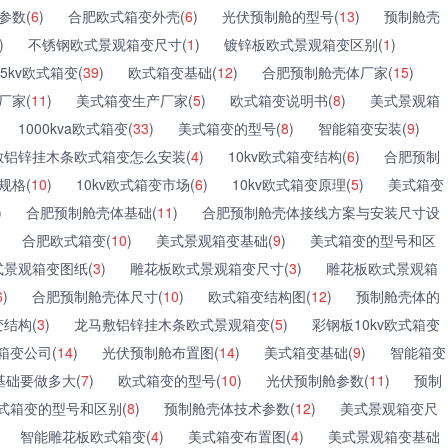
参数(
6
)
合肥欧式箱变外壳(
6
)
光伏预制舱的型号(
13
)
预制舱壳
)
不锈钢欧式景观箱变尺寸(
1
)
镀锌板欧式景观箱变区别(
1
)
35kv欧式箱变(
39
)
欧式箱变基础(
12
)
合肥预制舱壳体厂家(
15
)
厂家(
11
)
美式箱变生产厂家(
5
)
欧式箱变说明书(
8
)
美式景观箱
1000kva欧式箱变(
33
)
美式箱变的型号(
8
)
智能箱变安装(
9
)
敷铝锌挂木条欧式箱变怎么安装(
4
)
10kv欧式箱变结构(
6
)
合肥预制
规格(
10
)
10kv欧式箱变市场(
6
)
10kv欧式箱变原理(
5
)
美式箱变
)
合肥预制舱壳体基础(
11
)
合肥预制舱壳体接线方案与安装尺寸设
合肥欧式箱变(
10
)
美式景观箱变基础(
9
)
美式箱变的型号和区
式景观箱变图纸(
3
)
雕花板欧式景观箱变尺寸(
3
)
雕花板欧式景观箱
6
)
合肥预制舱壳体尺寸(
10
)
欧式箱变结构图(
12
)
预制舱壳体的
结构(
3
)
龙马敷铝锌挂木条欧式景观箱变(
5
)
彩钢板10kv欧式箱变
箱变公司(
14
)
光伏预制舱布置图(
14
)
美式箱变基础(
9
)
智能箱变
基础要做多大(
7
)
欧式箱变的型号(
10
)
光伏预制舱参数(
11
)
预制
式箱变的型号和区别(
8
)
预制舱壳体技术参数(
12
)
美式景观箱变尺
智能雕花板欧式箱变(
4
)
美式箱变布置图(
4
)
美式景观箱变基础