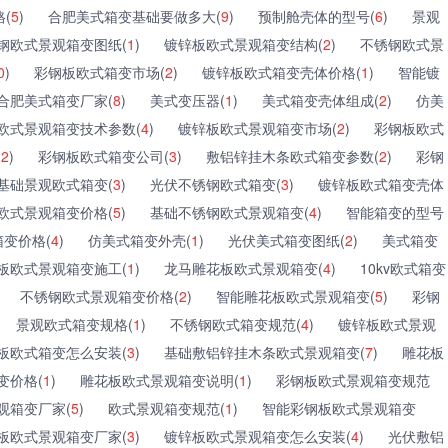
(
5
)
合肥美式箱变基础要做多大(
9
)
预制舱壳体的型号(
6
)
景观
钢欧式景观箱变图纸(
1
)
镀锌板欧式景观箱变结构(
2
)
不锈钢欧式景
0
)
彩钢板欧式箱变市场(
2
)
镀锌板欧式箱变壳体价格(
1
)
智能镀
合肥美式箱变厂家(
8
)
美式变压器(
1
)
美式箱变壳体组成(
2
)
仿美
欧式景观箱变技术参数(
4
)
镀锌板欧式景观箱变市场(
2
)
彩钢板欧式
(
2
)
彩钢板欧式箱变公司(
3
)
敷铝锌挂木条欧式箱变参数(
2
)
彩钢
基础景观欧式箱变(
3
)
光伏不锈钢欧式箱变(
3
)
镀锌板欧式箱变壳体
欧式景观箱变价格(
5
)
基础不锈钢欧式景观箱变(
4
)
智能箱变的型号
变价格(
4
)
仿美式箱变外壳(
1
)
光伏美式箱变图纸(
2
)
美式箱变
板欧式景观箱变施工(
1
)
龙马雕花板欧式景观箱变(
4
)
10kv欧式箱变
不锈钢欧式景观箱变价格(
2
)
智能雕花板欧式景观箱变(
5
)
彩钢
景观欧式箱变规格(
1
)
不锈钢欧式箱变规范(
4
)
镀锌板欧式景观
板欧式箱变怎么安装(
3
)
基础敷铝锌挂木条欧式景观箱变(
7
)
雕花板
变价格(
1
)
雕花板欧式景观箱变说明(
1
)
彩钢板欧式景观箱变规范
观箱变厂家(
5
)
欧式景观箱变规范(
1
)
智能彩钢板欧式景观箱变
板欧式景观箱变厂家(
3
)
镀锌板欧式景观箱变怎么安装(
4
)
光伏敷铝