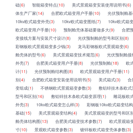
础(
6
)
智能箱变特点(
10
)
美式景观箱变安装使用说明书(
6
)
体生产厂家(
14
)
合肥欧式箱变用户手册(
10
)
光伏预制舱基
10kv欧式箱变外壳(
3
)
10kv欧式箱变图纸(
7
)
10kv欧式箱
欧式箱变用户手册(
10
)
预制舱壳体基础要做多大(
9
)
合肥
变接线方案与安装尺寸设计(
8
)
光伏预制舱的型号和区别(
8
)
彩钢板欧式景观箱变多少钱(
3
)
龙马彩钢板欧式景观箱变(
6
)
舱壳体的型号(
6
)
美式景观箱变技术规范(
6
)
光伏预制舱接
外壳(
7
)
合肥美式箱变用户手册(
8
)
光伏预制舱(
18
)
欧
计(
11
)
光伏预制舱结构图(
8
)
欧式景观箱变用户手册(
11
)
别(
4
)
合肥欧式箱变安装使用说明书(
5
)
美式箱式(
3
)
合
变组成(
1
)
不锈钢欧式景观箱变参数(
3
)
敷铝锌挂木条欧式
型号和区别(
16
)
敷铝锌挂木条欧式箱变原理(
1
)
雕花板欧
外壳(
3
)
10kv欧式箱变怎么样(
3
)
彩钢板10kv欧式箱变结构
基础(
15
)
美式景观箱变结构(
4
)
美式景观箱变的型号和区别
舱壳体结构图(
13
)
合肥美式箱变技术参数(
7
)
欧式景观箱变
寸(
10
)
景观欧式箱变参数(
3
)
镀锌板欧式箱变壳体参数(
3
)