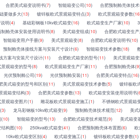
合肥美式箱变说明书(
7
)
智能箱变公司(
10
)
合肥预制舱壳体技术
础要做多大(
13
)
镀锌板欧式景观箱变特点(
3
)
欧式景观箱变参数(
16
变说明(
4
)
基础彩钢板10kv欧式箱变(
16
)
欧式箱变生产厂家(
10
)
预制舱壳体安装使用说明书(
8
)
美式箱变组成(
10
)
合肥欧式箱变生产
智能箱变用户手册(
9
)
美式景观箱变(
8
)
合肥欧式箱变说明书(
10
)
预制舱壳体接线方案与安装尺寸设计(
6
)
智能箱变技术参数(
18
)
线方案与安装尺寸设计(
11
)
合肥欧式箱变的型号(
11
)
美式景观箱变
式景观箱变的型号(
8
)
欧式景观箱变生产厂家(
11
)
合肥预制舱壳体(
9
光伏预制舱公司(
19
)
光伏预制舱安装(
11
)
合肥美式箱变特点(
16
)
肥美式箱变的型号和区别(
11
)
美式景观箱变技术参数(
5
)
镀锌板欧
景观箱变结构(
3
)
合肥美式箱变参数(
13
)
欧式箱变安装使用说明书(
式景观箱变图片(
1
)
雕花板欧式景观箱变施工(
1
)
不锈钢欧式景观箱变
(
3
)
龙马彩钢板10kv欧式箱变(
9
)
预制舱壳体技术规范(
12
)
美式
(
10
)
智能箱变的型号(
13
)
合肥欧式箱变技术规范(
9
)
美式箱变
结构图(
10
)
250kva欧式箱变(
41
)
合肥预制舱壳体布置图(
6
)
欧
10kv欧式箱变区别(
4
)
欧式箱变施工(
1
)
镀锌板欧式箱变参数(
1
)