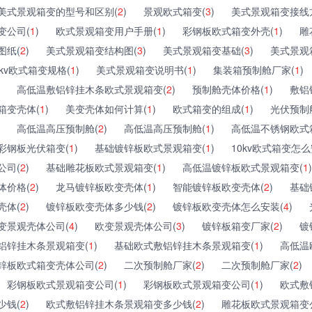
美式景观箱变的型号和区别(
2
)
景观欧式箱变(
3
)
美式景观箱变接线
变公司(
1
)
欧式景观箱变用户手册(
1
)
彩钢板欧式箱变外壳(
1
)
雕
图纸(
2
)
美式景观箱变结构图(
3
)
美式景观箱变基础(
3
)
美式景观
kv欧式箱变规格(
1
)
美式景观箱变说明书(
1
)
集装箱预制舱厂家(
1
)
高低温敷铝锌挂木条欧式景观箱变(
2
)
预制舱壳体价格(
1
)
敷铝
箱变壳体(
1
)
美变壳体如何计算(
1
)
欧式箱变的组成(
1
)
光伏预制
高低温高压预制舱(
2
)
高低温高压预制舱(
1
)
高低温不锈钢欧式
彩钢板光伏箱变(
1
)
基础镀锌板欧式景观箱变(
1
)
10kv欧式箱变怎么
公司(
2
)
基础雕花板欧式景观箱变(
1
)
高低温镀锌板欧式景观箱变(
1
)
体价格(
2
)
龙马镀锌板欧变壳体(
1
)
智能镀锌板欧变壳体(
2
)
基础
壳体(
2
)
镀锌板欧变壳体多少钱(
2
)
镀锌板欧变壳体怎么安装(
4
)
变景观壳体公司(
4
)
欧变景观壳体公司(
3
)
镀锌板箱变厂家(
2
)
镀
铝锌挂木条景观箱变(
1
)
基础欧式敷铝锌挂木条景观箱变(
1
)
高低温
锌板欧式箱变壳体公司(
2
)
二次预制舱厂家(
2
)
二次预制舱厂家(
2
)
彩钢板欧式景观箱变公司(
1
)
彩钢板欧式景观箱变公司(
1
)
欧式敷
少钱(
2
)
欧式敷铝锌挂木条景观箱变多少钱(
2
)
雕花板欧式景观箱变