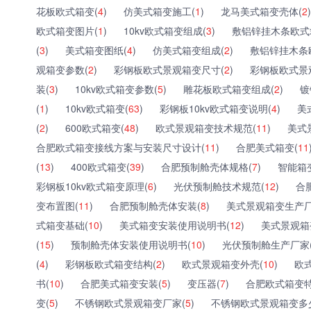
花板欧式箱变(
4
)
仿美式箱变施工(
1
)
龙马美式箱变壳体(
2
)
欧式箱变图片(
1
)
10kv欧式箱变组成(
3
)
敷铝锌挂木条欧式
(
3
)
美式箱变图纸(
4
)
仿美式箱变组成(
2
)
敷铝锌挂木条
观箱变参数(
2
)
彩钢板欧式景观箱变尺寸(
2
)
彩钢板欧式景
装(
3
)
10kv欧式箱变参数(
5
)
雕花板欧式箱变组成(
2
)
镀
(
1
)
10kv欧式箱变(
63
)
彩钢板10kv欧式箱变说明(
4
)
美
(
2
)
600欧式箱变(
48
)
欧式景观箱变技术规范(
11
)
美式
合肥欧式箱变接线方案与安装尺寸设计(
11
)
合肥美式箱变(
11
(
13
)
400欧式箱变(
39
)
合肥预制舱壳体规格(
7
)
智能箱
彩钢板10kv欧式箱变原理(
6
)
光伏预制舱技术规范(
12
)
合
变布置图(
11
)
合肥预制舱壳体安装(
8
)
美式景观箱变生产厂
式箱变基础(
10
)
美式箱变安装使用说明书(
12
)
美式景观箱
(
15
)
预制舱壳体安装使用说明书(
10
)
光伏预制舱生产厂家
(
4
)
彩钢板欧式箱变结构(
2
)
欧式景观箱变外壳(
10
)
欧
书(
10
)
合肥美式箱变安装(
5
)
变压器(
7
)
合肥欧式箱变特
变(
5
)
不锈钢欧式景观箱变厂家(
5
)
不锈钢欧式景观箱变多