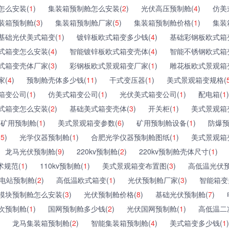
怎么安装(
1
)
集装箱预制舱怎么安装(
2
)
光伏高压预制舱(
4
)
仿美
装箱预制舱(
3
)
集装箱预制舱厂家(
5
)
集装箱预制舱价格(
1
)
集装
基础光伏美式箱变(
1
)
镀锌板欧式箱变多少钱(
4
)
基础彩钢板欧式箱
式箱变怎么安装(
4
)
智能镀锌板欧式箱变壳体(
4
)
智能不锈钢欧式箱
式箱变壳体厂家(
3
)
彩钢板欧式景观箱变厂家(
1
)
雕花板欧式景观箱
家(
4
)
预制舱壳体多少钱(
11
)
干式变压器(
1
)
美式景观箱变规格(
箱变公司(
1
)
仿美式箱变公司(
1
)
光伏美式箱变公司(
1
)
配电箱(
1
)
式箱变怎么安装(
2
)
基础美式箱变壳体(
3
)
开关柜(
1
)
美式景观箱
矿用预制舱(
1
)
美式景观箱变参数(
6
)
矿用预制舱设备(
1
)
防爆预
(
5
)
光学仪器预制舱(
1
)
合肥光学仪器预制舱图纸(
1
)
美式景观箱
龙马光伏预制舱(
9
)
220kv预制舱(
2
)
220kv预制舱壳体尺寸(
1
)
术规范(
1
)
110kv预制舱(
1
)
美式景观箱变布置图(
3
)
高低温光伏预
电站预制舱(
2
)
高低温欧式箱变(
1
)
光伏预制舱厂家(
3
)
智能箱变
模块预制舱怎么安装(
3
)
光伏预制舱价格(
8
)
基础光伏预制舱(
7
)
次预制舱(
1
)
国网预制舱多少钱(
2
)
光伏国网预制舱(
1
)
高低温二
龙马集装箱预制舱(
2
)
智能集装箱预制舱(
4
)
美式箱变多少钱(
1
)