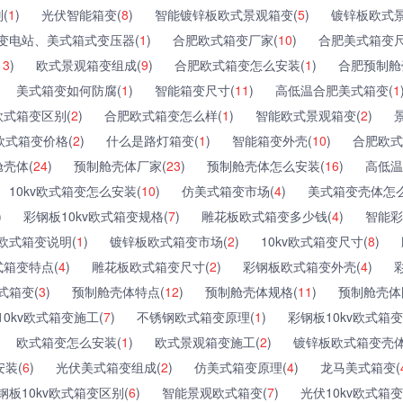
(
1
)
光伏智能箱变(
8
)
智能镀锌板欧式景观箱变(
5
)
镀锌板欧式景
变电站、美式箱式变压器(
1
)
合肥欧式箱变厂家(
10
)
合肥美式箱变尺
13
)
欧式景观箱变组成(
9
)
合肥欧式箱变怎么安装(
1
)
合肥预制舱
美式箱变如何防腐(
1
)
智能箱变尺寸(
11
)
高低温合肥美式箱变(
1
欧式箱变区别(
2
)
合肥欧式箱变怎么样(
1
)
智能欧式景观箱变(
2
)
欧式箱变价格(
2
)
什么是路灯箱变(
1
)
智能箱变外壳(
10
)
合肥欧式
壳体(
24
)
预制舱壳体厂家(
23
)
预制舱壳体怎么安装(
16
)
高低温
10kv欧式箱变怎么安装(
10
)
仿美式箱变市场(
4
)
美式箱变壳体怎么
)
彩钢板10kv欧式箱变规格(
7
)
雕花板欧式箱变多少钱(
4
)
智能彩
欧式箱变说明(
1
)
镀锌板欧式箱变市场(
2
)
10kv欧式箱变尺寸(
8
)
式箱变特点(
4
)
雕花板欧式箱变尺寸(
2
)
彩钢板欧式箱变外壳(
4
)
式箱变(
3
)
预制舱壳体特点(
12
)
预制舱壳体规格(
11
)
预制舱壳体
10kv欧式箱变施工(
7
)
不锈钢欧式箱变原理(
1
)
彩钢板10kv欧式箱变
欧式箱变怎么安装(
1
)
欧式景观箱变施工(
2
)
镀锌板欧式箱变壳体
装(
6
)
光伏美式箱变组成(
2
)
仿美式箱变原理(
4
)
龙马美式箱变(
钢板10kv欧式箱变区别(
6
)
智能景观欧式箱变(
7
)
光伏10kv欧式箱变