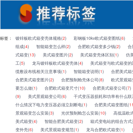
标签：
镀锌板欧式箱变壳体规格(
2
)
彩钢板10kv欧式箱变图纸(
6
)
组成(
4
)
智能箱变怎么样(
2
)
合肥欧式箱变多少钱(
2
)
合
式箱变(
13
)
美式箱变图片(
2
)
美式箱变壳体区别(
1
)
仿
工(
5
)
龙马镀锌板欧式箱变壳体(
4
)
美式箱变与欧式箱变的
缆敷设布线相关注意事项(
1
)
智能箱变说明(
1
)
合肥美式箱
合肥美式箱变图片(
2
)
合肥预制舱壳体公司(
8
)
欧式景观箱
要怎么做(
1
)
合肥欧式箱变尺寸(
10
)
合肥美式箱变公司(
7
)
(
9
)
美式景观箱变公司(
6
)
干式变压器损耗和功率有什么联
什么情况下电力变压器必须立刻断电(
1
)
合肥美式箱变图纸(
1
景观箱变怎么安装(
3
)
光伏预制舱怎么安装(
10
)
高低温欧式
美式箱变(
4
)
智能合肥美式箱变(
2
)
箱式变电站的组合方式
变外壳(
6
)
美式景观箱变规范(
1
)
龙马合肥欧式箱变(
1
)