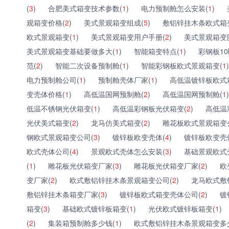
(
3
)
合肥美式箱变技术参数(
1
)
电力预制舱怎么安装(
1
)
观箱变价格(
2
)
美式景观箱变组成(
5
)
敷铝锌挂木条欧式箱
欧式景观箱变(
1
)
美式景观箱变用户手册(
2
)
美式景观箱变
美式景观箱变基础要做多大(
1
)
智能箱变特点(
1
)
彩钢板10
范(
2
)
智能二次设备预制舱(
1
)
智能彩钢板欧式景观箱变(
1
)
电力预制舱公司(
1
)
预制舱壳体厂家(
1
)
高低温镀锌板欧式
变壳体价格(
1
)
高低温国网预制舱(
2
)
高低温国网预制舱(
1
)
低温不锈钢光伏箱变(
1
)
高低温彩钢板光伏箱变(
2
)
高低温
光伏美式箱变(
2
)
龙马仿美式箱变(
2
)
雕花板欧式景观箱变
钢欧式景观箱变公司(
3
)
镀锌板欧变壳体(
4
)
镀锌板欧变壳
欧式壳体公司(
4
)
景观欧式壳体怎么安装(
3
)
基础景观欧式
(
1
)
雕花板光伏箱变厂家(
3
)
雕花板光伏箱变厂家(
2
)
欧
变厂家(
2
)
欧式敷铝锌挂木条景观箱变公司(
2
)
龙马欧式敷
敷铝锌挂木条箱变厂家(
3
)
镀锌板欧式箱变壳体公司(
2
)
镀
箱变(
3
)
基础欧式镀锌板箱变(
1
)
光伏欧式镀锌板箱变(
1
)
(
2
)
集装箱预制舱多少钱(
1
)
欧式敷铝锌挂木条景观箱变多