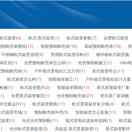
欧式箱变(
4
)
欧式/美式箱变(
1
)
欧式箱变参数(
7
)
合肥欧式箱变
预制舱壳体图纸(
11
)
智能预制舱壳体(
16
)
基础预制舱壳体(
15
)
美
不锈钢欧式箱变说明(
3
)
景观欧式箱变结构(
2
)
镀锌板欧式箱变施
体区别(
1
)
合肥预制舱壳体怎么样(
1
)
光伏预制舱施工(
1
)
10kv电
肥预制舱壳体(
1
)
户外箱式变电站汇总介绍(
1
)
美式箱变特点(
11
)
欧式箱变怎么样(
7
)
智能箱变施工(
1
)
户外箱式变电站设计方案
检修(
1
)
欧式箱变图片(
2
)
智能箱变图纸(
11
)
美式景观箱变厂家
(
1
)
合肥美式箱变规范(
1
)
光伏预制舱壳体(
27
)
变压器厂家讲解
许过载运行(
1
)
欧式箱变图纸(
11
)
欧式景观箱变多少钱(
3
)
欧式
美式箱变市场(
1
)
预制舱壳体外壳(
5
)
智能箱变怎么安装(
11
)
智能
箱变(
1
)
光伏光伏预制舱(
11
)
箱式变电站该如何选择(
1
)
欧式箱
1
)
光伏欧式景观箱变(
3
)
高低温 美式景观箱变(
1
)
美式箱变配件