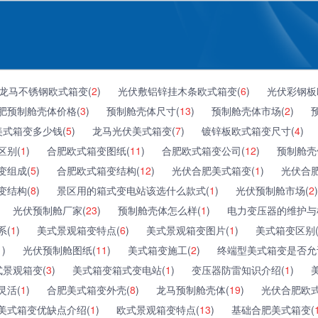
龙马不锈钢欧式箱变(
2
)
光伏敷铝锌挂木条欧式箱变(
6
)
光伏彩钢板
肥预制舱壳体价格(
3
)
预制舱壳体尺寸(
13
)
预制舱壳体市场(
2
)
美式箱变多少钱(
5
)
龙马光伏美式箱变(
7
)
镀锌板欧式箱变尺寸(
4
)
区别(
1
)
合肥欧式箱变图纸(
11
)
合肥欧式箱变公司(
12
)
预制舱壳
变组成(
5
)
合肥欧式箱变结构(
12
)
光伏合肥美式箱变(
1
)
光伏合
变结构(
8
)
景区用的箱式变电站该选什么款式(
1
)
光伏预制舱市场(
2
)
光伏预制舱厂家(
23
)
预制舱壳体怎么样(
1
)
电力变压器的维护与
系(
1
)
美式景观箱变特点(
6
)
美式景观箱变图片(
1
)
美式箱变区别
1
)
光伏预制舱图纸(
11
)
美式箱变施工(
2
)
终端型美式箱变是否允
景观箱变(
3
)
美式箱变箱式变电站(
1
)
变压器防雷知识介绍(
1
)
灵活(
1
)
合肥美式箱变外壳(
8
)
龙马预制舱壳体(
19
)
光伏合肥欧式
美式箱变优缺点介绍(
1
)
欧式景观箱变特点(
13
)
基础合肥美式箱变(