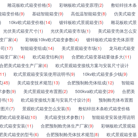
雕花板欧式箱变价格(
5
)
彩钢板欧式箱变原理(
2
)
敷铝锌挂木条
能箱变价格(
9
)
基础智能箱变(
9
)
高低温智能箱变(
8
)
仿美式箱变
)
10kv欧式箱变价格(
14
)
镀锌板欧式景观箱变(
5
)
雕花板欧式景
光伏美式箱变尺寸(
1
)
光伏美式箱变市场(
1
)
美式箱变壳体怎么安
变厂家(
4
)
彩钢板10kv欧式箱变参数(
4
)
镀锌板欧式箱变壳体原理
司(
17
)
智能箱变组成(
14
)
美式景观箱变市场(
1
)
龙马欧式箱变
箱变厂家(
14
)
欧式箱变结构(
9
)
合肥欧式箱变基础要做多大(
11
)
合肥美式箱变生产厂家(
6
)
欧式景观箱变接线方案与安装尺寸设计
11
)
欧式景观箱变安装使用说明书(
9
)
10kv欧式箱变多少钱(
9
)
式(
45
)
美式箱变技术规范(
13
)
合肥预制舱壳体组成(
12
)
智能箱
参数(
9
)
美式景观箱变布置图(
2
)
500kva欧式箱变(
29
)
合肥美
书(
13
)
欧式箱变接线方案与安装尺寸设计(
8
)
预制舱壳体布置图
变图片(
7
)
景观欧式箱变怎么安装(
5
)
敷铝锌挂木条欧式箱变价格
肥欧式箱变基础(
10
)
美式箱变技术参数(
1
)
智能箱变安装使用说明
欧式箱变安装(
11
)
合肥预制舱壳体生产厂家(
9
)
彩钢板欧式景观箱
肥美式箱变的型号(
6
)
合肥预制舱壳体技术规范(
8
)
欧式景观箱变基