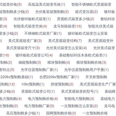
式箱变价格(
5
)
高低温美式箱变壳体(
1
)
智能不锈钢欧式景观箱变
箱预制舱多少钱(
2
)
光伏集装箱预制舱(
2
)
箱式变压器(
2
)
镀锌板
变(
3
)
光伏镀锌板欧式箱变(
1
)
景观欧式箱变多少钱(
2
)
敷铝锌挂
变(
4
)
智能美式箱变壳体(
4
)
龙马智能箱变(
10
)
智能光伏美式箱
变多少钱(
2
)
不锈钢欧式箱变厂家(
1
)
镀锌板欧式箱变怎么安装
5
)
美式景观箱变厂家(
3
)
美式景观箱变结构(
7
)
美式景观箱变外
美式景观箱变尺寸(
3
)
光伏美式箱变怎么安装(
4
)
光伏美式箱变
变(
10
)
镀锌板欧式箱变公司(
4
)
基础敷铝锌挂木条欧式箱变(
1
)
制舱(
2
)
储能预制舱(
3
)
模块预制舱(
4
)
模块预制舱价格(
3
)
变特点(
5
)
光学仪器预制舱厂家(
1
)
光学仪器预制舱用户手册(
1
)
220kv预制舱基础(
1
)
合肥220kv预制舱厂家(
1
)
开关柜预制舱
制舱(
12
)
10kv预制舱(
1
)
拼接预制舱(
2
)
美式景观箱变生产厂家
多少钱(
4
)
景观欧式箱变公司(
1
)
美式景观箱变的型号(
1
)
基础模
电力预制舱(
4
)
电力预制舱价格(
4
)
智能电力预制舱(
3
)
基础电力
次预制舱(
2
)
电力预制舱厂家(
5
)
一次预制舱怎么安装(
2
)
龙马电
高压预制舱多少钱(
1
)
国网预制舱价格(
2
)
一次预制舱价格