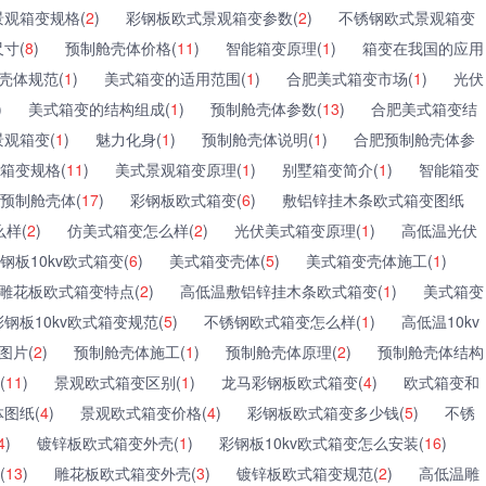
观箱变规格(
2
)
彩钢板欧式景观箱变参数(
2
)
不锈钢欧式景观箱变
寸(
8
)
预制舱壳体价格(
11
)
智能箱变原理(
1
)
箱变在我国的应用
壳体规范(
1
)
美式箱变的适用范围(
1
)
合肥美式箱变市场(
1
)
光伏
)
美式箱变的结构组成(
1
)
预制舱壳体参数(
13
)
合肥美式箱变结
景观箱变(
1
)
魅力化身(
1
)
预制舱壳体说明(
1
)
合肥预制舱壳体参
箱变规格(
11
)
美式景观箱变原理(
1
)
别墅箱变简介(
1
)
智能箱变
预制舱壳体(
17
)
彩钢板欧式箱变(
6
)
敷铝锌挂木条欧式箱变图纸
样(
2
)
仿美式箱变怎么样(
2
)
光伏美式箱变原理(
1
)
高低温光伏
钢板10kv欧式箱变(
6
)
美式箱变壳体(
5
)
美式箱变壳体施工(
1
)
雕花板欧式箱变特点(
2
)
高低温敷铝锌挂木条欧式箱变(
1
)
美式箱变
彩钢板10kv欧式箱变规范(
5
)
不锈钢欧式箱变怎么样(
1
)
高低温10kv
图片(
2
)
预制舱壳体施工(
1
)
预制舱壳体原理(
2
)
预制舱壳体结构
(
11
)
景观欧式箱变区别(
1
)
龙马彩钢板欧式箱变(
4
)
欧式箱变和
图纸(
4
)
景观欧式箱变价格(
4
)
彩钢板欧式箱变多少钱(
5
)
不锈
4
)
镀锌板欧式箱变外壳(
1
)
彩钢板10kv欧式箱变怎么安装(
16
)
(
13
)
雕花板欧式箱变外壳(
3
)
镀锌板欧式箱变规范(
2
)
高低温雕