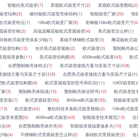
智能仿美式箱变(
7
)
景观欧式箱变尺寸(
2
)
景观欧式箱变图纸(
2
)
箱变结构(
2
)
镀锌板欧式箱变壳体结构(
1
)
智能箱变厂家(
20
)
智
欧式箱变特点(
1
)
10kv欧式箱变厂家(
8
)
彩钢板10kv欧式箱变尺寸(
6
观箱变价格(
2
)
高低温雕花板欧式景观箱变(
4
)
美式箱变怎么样(
1
)
锌板欧式箱变壳体多少钱(
7
)
基础不锈钢欧式箱变(
3
)
雕花板欧式箱
式箱变结构(
12
)
光伏美式箱变规格(
2
)
欧式箱变(
3
)
预制舱壳体公
景观箱变参数(
11
)
美式箱变结构图(
8
)
630kva欧式箱变(
43
)
欧式
)
合肥预制舱壳体特点(
7
)
美式箱变接线方案与安装尺寸设计(
8
)
变接线方案与安装尺寸设计(
8
)
合肥美式箱变接线方案与安装尺寸设计(
肥欧式箱变结构图(
8
)
欧式景观箱变的型号和区别(
11
)
10KV箱变欧
家(
3
)
预制舱壳体组成(
10
)
预制舱壳体说明书(
12
)
欧式箱变技术
变安装(
7
)
欧式景观箱变(
56
)
800kva欧式箱变(
35
)
智能箱变说明
(
13
)
欧式箱变(
42
)
敷铝锌挂木条欧式箱变规格(
2
)
10kv欧式箱
式箱变布置图(
6
)
400kva欧式箱变(
43
)
智能箱变技术规范(
13
)
合
点(
8
)
合肥预制舱壳体外壳(
8
)
智能箱变基础要做多大(
10
)
合肥
少钱(
4
)
不锈钢欧式景观箱变怎么样(
2
)
基础欧式景观箱变(
2
)
合