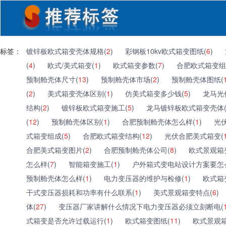
标签：
镀锌板欧式箱变壳体规格(
2
)
彩钢板10kv欧式箱变图纸(
6
)
(
4
)
欧式/美式箱变(
1
)
欧式箱变参数(
7
)
合肥欧式箱变组
预制舱壳体尺寸(
13
)
预制舱壳体市场(
2
)
预制舱壳体图纸(
(
2
)
美式箱变壳体区别(
1
)
仿美式箱变多少钱(
5
)
龙马光
结构(
2
)
镀锌板欧式箱变施工(
5
)
龙马镀锌板欧式箱变壳体
(
12
)
预制舱壳体区别(
1
)
合肥预制舱壳体怎么样(
1
)
光
式箱变组成(
5
)
合肥欧式箱变结构(
12
)
光伏合肥美式箱变(
合肥美式箱变图片(
2
)
合肥预制舱壳体公司(
8
)
欧式景观箱
怎么样(
7
)
智能箱变施工(
1
)
户外箱式变电站设计方案要怎
预制舱壳体怎么样(
1
)
电力变压器的维护与检修(
1
)
欧式箱
干式变压器损耗和功率有什么联系(
1
)
美式景观箱变特点(
6
)
体(
27
)
变压器厂家讲解什么情况下电力变压器必须立刻断电(
式箱变是否允许过载运行(
1
)
欧式箱变图纸(
11
)
欧式景观箱