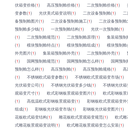
伏箱变价格(
1
)
高压预制舱价格(
1
)
二次预制舱价格(
1
)
变参数(
1
)
光伏美式箱变说明(
1
)
二次设备预制舱(
1
)
二
备预制舱图片(
1
)
二次设备预制舱施工(
1
)
二次设备预制舱
预制舱多少钱(
1
)
一次预制舱结构(
1
)
光伏一次预制舱(
1
)
(
1
)
二次预制舱规范(
1
)
二次预制舱原理(
1
)
集装箱预制
(
1
)
模块预制舱特点(
1
)
模块预制舱组成(
1
)
模块预制舱
外壳图片(
1
)
集装箱预制舱外壳(
1
)
二次预制舱外壳(
1
)
(
1
)
国网预制舱规范(
1
)
国网预制舱怎么样(
1
)
国网预制
预制舱怎么样(
1
)
高压预制舱(
1
)
高压预制舱规格(
1
)
高
(
1
)
不锈钢欧式箱变参数(
1
)
不锈钢欧式景观箱变市场(
1
)
光伏箱变公司(
1
)
不锈钢光伏箱变多少钱(
1
)
不锈钢光伏箱
观箱变尺寸(
1
)
欧式彩钢板景观箱变图片(
1
)
欧式彩钢板景
(
1
)
高低温欧式彩钢板景观箱变(
1
)
彩钢板欧式景观箱变外
组成(
1
)
彩钢板光伏箱变市场(
1
)
彩钢板光伏箱变图片(
1
)
花板欧式箱变结构(
1
)
雕花板欧式景观箱变规范(
1
)
欧式雕
式雕花板景观箱变说明(
1
)
欧式雕花板景观箱变怎么安装(
1
)