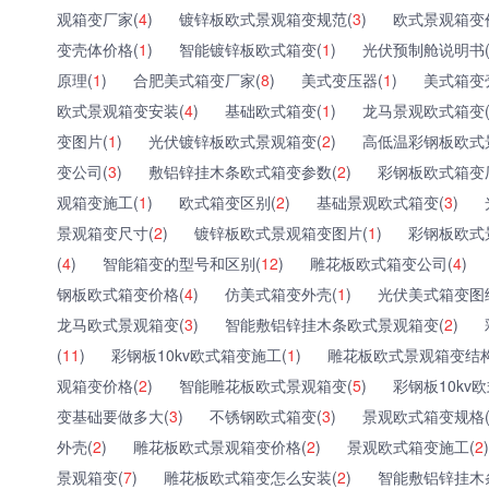
观箱变厂家(
4
)
镀锌板欧式景观箱变规范(
3
)
欧式景观箱变
变壳体价格(
1
)
智能镀锌板欧式箱变(
1
)
光伏预制舱说明书
原理(
1
)
合肥美式箱变厂家(
8
)
美式变压器(
1
)
美式箱变
欧式景观箱变安装(
4
)
基础欧式箱变(
1
)
龙马景观欧式箱变
变图片(
1
)
光伏镀锌板欧式景观箱变(
2
)
高低温彩钢板欧式
变公司(
3
)
敷铝锌挂木条欧式箱变参数(
2
)
彩钢板欧式箱变
观箱变施工(
1
)
欧式箱变区别(
2
)
基础景观欧式箱变(
3
)
景观箱变尺寸(
2
)
镀锌板欧式景观箱变图片(
1
)
彩钢板欧式
(
4
)
智能箱变的型号和区别(
12
)
雕花板欧式箱变公司(
4
)
钢板欧式箱变价格(
4
)
仿美式箱变外壳(
1
)
光伏美式箱变图
龙马欧式景观箱变(
3
)
智能敷铝锌挂木条欧式景观箱变(
2
)
(
11
)
彩钢板10kv欧式箱变施工(
1
)
雕花板欧式景观箱变结构
观箱变价格(
2
)
智能雕花板欧式景观箱变(
5
)
彩钢板10kv
变基础要做多大(
3
)
不锈钢欧式箱变(
3
)
景观欧式箱变规格
外壳(
2
)
雕花板欧式景观箱变价格(
2
)
景观欧式箱变施工(
2
)
景观箱变(
7
)
雕花板欧式箱变怎么安装(
2
)
智能敷铝锌挂木