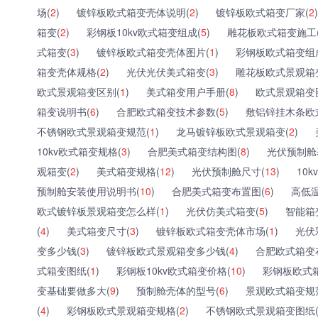
场(
2
)
镀锌板欧式箱变壳体说明(
2
)
镀锌板欧式箱变厂家(
2
)
箱变(
2
)
彩钢板10kv欧式箱变组成(
5
)
雕花板欧式箱变施工
式箱变(
3
)
镀锌板欧式箱变壳体图片(
1
)
彩钢板欧式箱变组
箱变壳体规格(
2
)
光伏光伏美式箱变(
3
)
雕花板欧式景观箱
欧式景观箱变区别(
1
)
美式箱变用户手册(
8
)
欧式景观箱变
箱变说明书(
6
)
合肥欧式箱变技术参数(
5
)
敷铝锌挂木条欧
不锈钢欧式景观箱变规范(
1
)
龙马镀锌板欧式景观箱变(
2
)
10kv欧式箱变规格(
3
)
合肥美式箱变结构图(
8
)
光伏预制舱
观箱变(
2
)
美式箱变规格(
12
)
光伏预制舱尺寸(
13
)
10
预制舱安装使用说明书(
10
)
合肥美式箱变布置图(
6
)
高低温
欧式镀锌板景观箱变怎么样(
1
)
光伏仿美式箱变(
5
)
智能箱
(
4
)
美式箱变尺寸(
3
)
镀锌板欧式箱变壳体市场(
1
)
光伏
变多少钱(
3
)
镀锌板欧式景观箱变多少钱(
4
)
合肥欧式箱变
式箱变图纸(
1
)
彩钢板10kv欧式箱变价格(
10
)
彩钢板欧式
变基础要做多大(
9
)
预制舱壳体的型号(
6
)
景观欧式箱变规
(
4
)
彩钢板欧式景观箱变规格(
2
)
不锈钢欧式景观箱变图纸