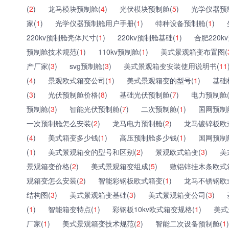
(
2
)
龙马模块预制舱(
4
)
光伏模块预制舱(
5
)
光学仪器预
家(
1
)
光学仪器预制舱用户手册(
1
)
特种设备预制舱(
1
)
220kv预制舱壳体尺寸(
1
)
220kv预制舱基础(
1
)
合肥220k
预制舱技术规范(
1
)
110kv预制舱(
1
)
美式景观箱变布置图(
产厂家(
3
)
svg预制舱(
3
)
美式景观箱变安装使用说明书(
11
(
4
)
景观欧式箱变公司(
1
)
美式景观箱变的型号(
1
)
基础
(
3
)
光伏预制舱价格(
8
)
基础光伏预制舱(
7
)
电力预制舱
预制舱(
3
)
智能光伏预制舱(
7
)
二次预制舱(
1
)
国网预制
一次预制舱怎么安装(
2
)
龙马电力预制舱(
2
)
龙马镀锌板欧
(
4
)
美式箱变多少钱(
1
)
高压预制舱多少钱(
1
)
国网预制
(
1
)
美式景观箱变的型号和区别(
2
)
景观欧式箱变(
3
)
美
景观箱变价格(
2
)
美式景观箱变组成(
5
)
敷铝锌挂木条欧式
观箱变怎么安装(
2
)
智能彩钢板欧式箱变(
1
)
龙马不锈钢欧
结构图(
3
)
美式景观箱变基础(
3
)
美式景观箱变公司(
3
)
(
1
)
智能箱变特点(
1
)
彩钢板10kv欧式箱变规格(
1
)
美式
厂家(
1
)
美式景观箱变技术规范(
2
)
智能二次设备预制舱(
1
)