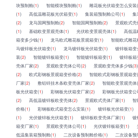
块预制舱(
1
)
智能模块预制舱(
1
)
雕花板光伏箱变怎么安装
(
1
)
高低温雕花板光伏箱变(
1
)
集装箱预制舱公司(
1
)
集
(
2
)
龙马国网预制舱(
2
)
智能国网预制舱(
2
)
景观欧式壳
(
1
)
基础欧变景观壳体(
1
)
光伏欧变景观壳体(
1
)
高低温
箱变多少钱(
1
)
龙马欧式雕花板景观箱变(
1
)
智能欧式雕花
马镀锌板光伏箱变(
1
)
龙马镀锌板光伏箱变(
1
)
镀锌板箱变
装(
2
)
智能镀锌板箱变(
1
)
智能镀锌板箱变(
1
)
镀锌板箱
壳体厂家(
2
)
景观欧变壳体公司(
2
)
景观欧变壳体多少钱(
3
)
(
2
)
欧式彩钢板景观箱变价格(
2
)
智能欧式彩钢板景观箱变
厂家(
2
)
敷铝锌挂木条欧变壳体厂家(
2
)
智能欧变景观壳体
板光伏箱变(
1
)
彩钢板光伏箱变厂家(
2
)
彩钢板光伏箱变公
(
2
)
高低温镀锌板欧变壳体(
2
)
景观欧式壳体厂家(
1
)
智
价格(
1
)
彩钢板欧式箱变怎么安装(
1
)
镀锌板光伏箱变(
1
)
(
1
)
光伏镀锌板光伏箱变(
1
)
镀锌板欧变壳体厂家(
1
)
镀
箱变厂家(
1
)
景观欧变壳体公司(
1
)
光伏镀锌板箱变(
1
)
低温集装箱预制舱(
1
)
二次设备预制舱价格(
1
)
二次设备预