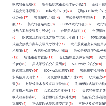
欧式箱变组成(
2
)
镀锌板欧式箱变壳体多少钱(
7
)
基础不锈
式箱变壳体原理(
1
)
10kv欧式箱变(
63
)
彩钢板10kv欧式箱
体公司(
17
)
智能箱变组成(
14
)
美式景观箱变市场(
1
)
龙
数(
11
)
美式箱变结构图(
8
)
630kva欧式箱变(
43
)
欧式箱
接线方案与安装尺寸设计(
11
)
合肥美式箱变(
11
)
合肥预制
(
6
)
欧式景观箱变接线方案与安装尺寸设计(
13
)
400欧式箱
式箱变接线方案与安装尺寸设计(
11
)
欧式景观箱变安装使用说
术规范(
12
)
合肥欧式箱变结构图(
8
)
欧式景观箱变的型号和
(
12
)
智能箱变布置图(
11
)
合肥预制舱壳体安装(
8
)
美式
术参数(
9
)
美式景观箱变布置图(
2
)
500kva欧式箱变(
29
)
欧式景观箱变(
56
)
800kva欧式箱变(
35
)
智能箱变说明书(
安装使用说明书(
10
)
光伏预制舱生产厂家(
13
)
欧式箱变(
4
装(
5
)
敷铝锌挂木条欧式箱变价格(
4
)
彩钢板欧式箱变结构
箱变技术规范(
13
)
合肥欧式箱变基础(
10
)
美式箱变技术参
欧式箱变特点(
8
)
合肥预制舱壳体外壳(
8
)
智能箱变基础要
观箱变(
5
)
不锈钢欧式景观箱变厂家(
5
)
不锈钢欧式景观箱