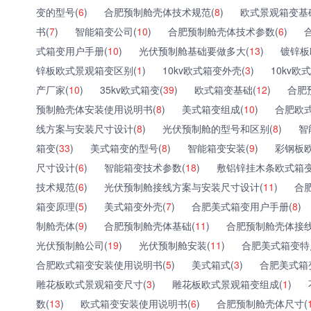
变的型号(
6
)
合肥预制舱壳体技术规范(
8
)
欧式景观箱变基
书(
7
)
智能箱变公司(
10
)
合肥预制舱壳体技术参数(
6
)
式箱变用户手册(
10
)
光伏预制舱基础要做多大(
13
)
镀锌板
锌板欧式景观箱变区别(
1
)
10kv欧式箱变外壳(
3
)
10kv欧
产厂家(
10
)
35kv欧式箱变(
39
)
欧式箱变基础(
12
)
合肥
预制舱壳体安装使用说明书(
8
)
美式箱变组成(
10
)
合肥欧
线方案与安装尺寸设计(
8
)
光伏预制舱的型号和区别(
8
)
智
箱变(
33
)
美式箱变的型号(
8
)
智能箱变安装(
9
)
彩钢板
尺寸设计(
6
)
智能箱变技术参数(
18
)
敷铝锌挂木条欧式箱变
技术规范(
6
)
光伏预制舱接线方案与安装尺寸设计(
11
)
合
箱变原理(
5
)
美式箱变外壳(
7
)
合肥美式箱变用户手册(
8
)
制舱壳体(
9
)
合肥预制舱壳体基础(
11
)
合肥预制舱壳体接线
光伏预制舱公司(
19
)
光伏预制舱安装(
11
)
合肥美式箱变特
合肥欧式箱变安装使用说明书(
5
)
美式箱式(
3
)
合肥美式箱
雕花板欧式景观箱变尺寸(
3
)
雕花板欧式景观箱变组成(
1
)
数(
13
)
欧式箱变安装使用说明书(
6
)
合肥预制舱壳体尺寸(