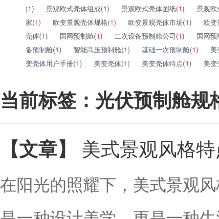
(
1
)
景观欧式壳体组成(
1
)
景观欧式壳体图纸(
1
)
景观欧
家(
1
)
欧变景观壳体规格(
1
)
欧变景观壳体市场(
1
)
欧变
壳体(
1
)
国网预制舱(
1
)
二次设备预制舱公司(
1
)
国网预
备预制舱(
1
)
智能高压预制舱(
1
)
基础一次预制舱(
1
)
美
变壳体用户手册(
1
)
美变壳体(
1
)
美变壳体特点(
1
)
美变
当前标签：光伏预制舱规
美式景观风格特
【文章】
在阳光的照耀下，美式景观风
是一种设计美学，更是一种生