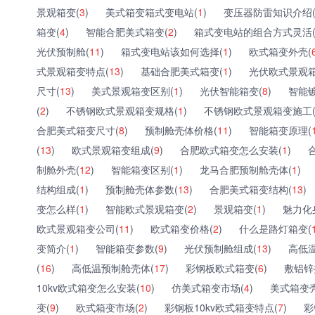
景观箱变(
3
)
美式箱变箱式变电站(
1
)
变压器防雷知识介绍
箱变(
4
)
智能合肥美式箱变(
2
)
箱式变电站的组合方式灵活
光伏预制舱(
11
)
箱式变电站该如何选择(
1
)
欧式箱变外壳(
式景观箱变特点(
13
)
基础合肥美式箱变(
1
)
光伏欧式景观箱
尺寸(
13
)
美式景观箱变区别(
1
)
光伏智能箱变(
8
)
智能
(
2
)
不锈钢欧式景观箱变规格(
1
)
不锈钢欧式景观箱变施工
合肥美式箱变尺寸(
8
)
预制舱壳体价格(
11
)
智能箱变原理(
(
13
)
欧式景观箱变组成(
9
)
合肥欧式箱变怎么安装(
1
)
制舱外壳(
12
)
智能箱变区别(
1
)
龙马合肥预制舱壳体(
1
)
结构组成(
1
)
预制舱壳体参数(
13
)
合肥美式箱变结构(
13
)
变怎么样(
1
)
智能欧式景观箱变(
2
)
景观箱变(
1
)
魅力化
欧式景观箱变公司(
11
)
欧式箱变价格(
2
)
什么是路灯箱变(
变简介(
1
)
智能箱变参数(
9
)
光伏预制舱组成(
13
)
高低
(
16
)
高低温预制舱壳体(
17
)
彩钢板欧式箱变(
6
)
敷铝锌
10kv欧式箱变怎么安装(
10
)
仿美式箱变市场(
4
)
美式箱变
变(
9
)
欧式箱变市场(
2
)
彩钢板10kv欧式箱变特点(
7
)
彩