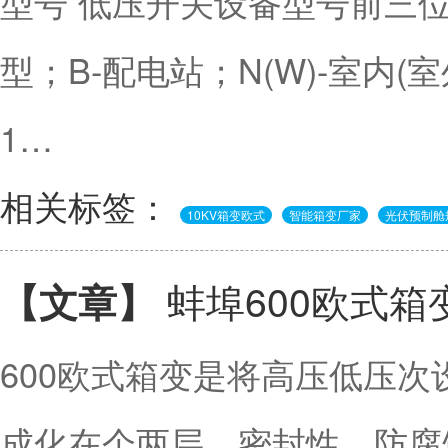
型号 低压开关设备型号前三位
型；B-配电站；N(W)-室内(
1…
相关标签：
10KV箱变欧式
智能箱变厂家
光伏预制舱
蚌埠600欧式箱
【文章】
600欧式箱变是将高压低压
成化在个两层、密封性、防腐蚀