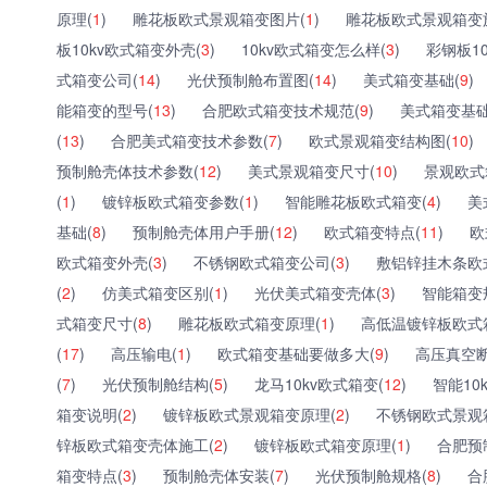
原理(
1
)
雕花板欧式景观箱变图片(
1
)
雕花板欧式景观箱变
板10kv欧式箱变外壳(
3
)
10kv欧式箱变怎么样(
3
)
彩钢板1
式箱变公司(
14
)
光伏预制舱布置图(
14
)
美式箱变基础(
9
)
能箱变的型号(
13
)
合肥欧式箱变技术规范(
9
)
美式箱变基础
(
13
)
合肥美式箱变技术参数(
7
)
欧式景观箱变结构图(
10
)
预制舱壳体技术参数(
12
)
美式景观箱变尺寸(
10
)
景观欧式
(
1
)
镀锌板欧式箱变参数(
1
)
智能雕花板欧式箱变(
4
)
美
基础(
8
)
预制舱壳体用户手册(
12
)
欧式箱变特点(
11
)
欧
欧式箱变外壳(
3
)
不锈钢欧式箱变公司(
3
)
敷铝锌挂木条欧
(
2
)
仿美式箱变区别(
1
)
光伏美式箱变壳体(
3
)
智能箱变
式箱变尺寸(
8
)
雕花板欧式箱变原理(
1
)
高低温镀锌板欧式
(
17
)
高压输电(
1
)
欧式箱变基础要做多大(
9
)
高压真空断
(
7
)
光伏预制舱结构(
5
)
龙马10kv欧式箱变(
12
)
智能10
箱变说明(
2
)
镀锌板欧式景观箱变原理(
2
)
不锈钢欧式景观
锌板欧式箱变壳体施工(
2
)
镀锌板欧式箱变原理(
1
)
合肥预
箱变特点(
3
)
预制舱壳体安装(
7
)
光伏预制舱规格(
8
)
合