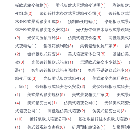
板欧式箱变价格(
1
)
雕花板欧式景观箱变说明(
1
)
彩钢板欧
变组成(
2
)
敷铝锌挂木条欧式景观箱变公司(
4
)
镀锌板欧式
木条欧式景观箱变组成(
2
)
预制舱变电站(
1
)
彩钢板欧式景
锌板欧式景观箱变怎么安装(
4
)
光伏敷铝锌挂木条欧式景观箱
(
2
)
光伏高压预制舱(
4
)
仿美式箱变价格(
5
)
高低温美式
式变电站(
1
)
集装箱预制舱(
3
)
集装箱预制舱厂家(
5
)
集
(
2
)
镀锌板欧式箱变(
4
)
美式箱变壳体公司(
5
)
基础仿美
变(
3
)
光伏镀锌板欧式箱变(
1
)
景观欧式箱变多少钱(
2
)
装(
4
)
智能镀锌板欧式箱变壳体(
4
)
智能不锈钢欧式箱变(
4
)
箱变厂家(
3
)
光伏雕花板欧式箱变(
5
)
美式箱变壳体厂家(
3
)
厂家(
1
)
镀锌板欧式箱变怎么安装(
2
)
光伏镀锌板欧式箱变
(
1
)
美式景观箱变规格(
5
)
美式景观箱变厂家(
3
)
美式景
(
4
)
美式箱变公司(
1
)
仿美式箱变公司(
1
)
光伏美式箱变
式箱变公司(
1
)
高低温仿美式箱变(
2
)
仿美式箱变公司(
3
)
(
10
)
镀锌板欧式箱变公司(
4
)
基础敷铝锌挂木条欧式箱变(
(
1
)
美式景观箱变参数(
6
)
矿用预制舱设备(
1
)
防爆预制