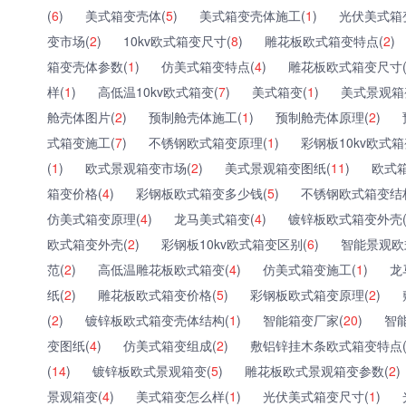
(
6
)
美式箱变壳体(
5
)
美式箱变壳体施工(
1
)
光伏美式箱
变市场(
2
)
10kv欧式箱变尺寸(
8
)
雕花板欧式箱变特点(
2
)
箱变壳体参数(
1
)
仿美式箱变特点(
4
)
雕花板欧式箱变尺寸
样(
1
)
高低温10kv欧式箱变(
7
)
美式箱变(
1
)
美式景观箱
舱壳体图片(
2
)
预制舱壳体施工(
1
)
预制舱壳体原理(
2
)
式箱变施工(
7
)
不锈钢欧式箱变原理(
1
)
彩钢板10kv欧式箱
(
1
)
欧式景观箱变市场(
2
)
美式景观箱变图纸(
11
)
欧式
箱变价格(
4
)
彩钢板欧式箱变多少钱(
5
)
不锈钢欧式箱变结
仿美式箱变原理(
4
)
龙马美式箱变(
4
)
镀锌板欧式箱变外壳
欧式箱变外壳(
2
)
彩钢板10kv欧式箱变区别(
6
)
智能景观欧
范(
2
)
高低温雕花板欧式箱变(
4
)
仿美式箱变施工(
1
)
龙
纸(
2
)
雕花板欧式箱变价格(
5
)
彩钢板欧式箱变原理(
2
)
(
2
)
镀锌板欧式箱变壳体结构(
1
)
智能箱变厂家(
20
)
智
变图纸(
4
)
仿美式箱变组成(
2
)
敷铝锌挂木条欧式箱变特点
(
14
)
镀锌板欧式景观箱变(
5
)
雕花板欧式景观箱变参数(
2
)
景观箱变(
4
)
美式箱变怎么样(
1
)
光伏美式箱变尺寸(
1
)