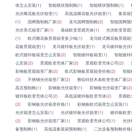
体怎么安装(
1
)
智能模块预制舱(
1
)
智能模块预制舱(
1
)
光伏雕花板光伏箱变(
1
)
高低温雕花板光伏箱变(
1
)
集装箱
(
1
)
国网预制舱厂家(
2
)
龙马国网预制舱(
2
)
智能国网预
光伏美式箱变厂家(
1
)
基础欧变景观壳体(
1
)
光伏欧变景观
(
1
)
欧式雕花板景观箱变多少钱(
1
)
龙马欧式雕花板景观箱
花板景观箱变(
1
)
龙马镀锌板光伏箱变(
1
)
龙马镀锌板光伏
欧式镀锌板箱变怎么安装(
2
)
智能镀锌板箱变(
1
)
智能镀锌
么安装(
2
)
景观欧变壳体厂家(
2
)
景观欧变壳体公司(
2
)
彩钢板景观箱变厂家(
2
)
欧式彩钢板景观箱变价格(
2
)
智能
(
2
)
不锈钢光伏箱变厂家(
2
)
敷铝锌挂木条欧变壳体厂家(
2
)
高压预制舱(
1
)
彩钢板光伏箱变(
1
)
彩钢板光伏箱变厂家(
2
)
镀锌板欧变壳体公司(
2
)
高低温镀锌板欧变壳体(
2
)
景观欧
(
2
)
彩钢板光伏箱变价格(
1
)
彩钢板欧式箱变怎么安装(
1
)
光伏箱变怎么安装(
1
)
光伏镀锌板光伏箱变(
1
)
镀锌板欧变
(
2
)
彩钢板光伏箱变厂家(
1
)
景观欧变壳体公司(
1
)
光伏
备预制舱(
1
)
高低温集装箱预制舱(
1
)
二次设备预制舱价格