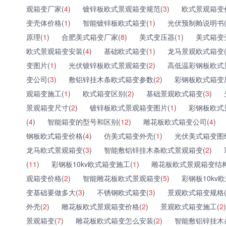
观箱变厂家(
4
)
镀锌板欧式景观箱变规范(
3
)
欧式景观箱变
变壳体价格(
1
)
智能镀锌板欧式箱变(
1
)
光伏预制舱说明书
原理(
1
)
合肥美式箱变厂家(
8
)
美式变压器(
1
)
美式箱变
欧式景观箱变安装(
4
)
基础欧式箱变(
1
)
龙马景观欧式箱变
变图片(
1
)
光伏镀锌板欧式景观箱变(
2
)
高低温彩钢板欧式
变公司(
3
)
敷铝锌挂木条欧式箱变参数(
2
)
彩钢板欧式箱变
观箱变施工(
1
)
欧式箱变区别(
2
)
基础景观欧式箱变(
3
)
景观箱变尺寸(
2
)
镀锌板欧式景观箱变图片(
1
)
彩钢板欧式
(
4
)
智能箱变的型号和区别(
12
)
雕花板欧式箱变公司(
4
)
钢板欧式箱变价格(
4
)
仿美式箱变外壳(
1
)
光伏美式箱变图
龙马欧式景观箱变(
3
)
智能敷铝锌挂木条欧式景观箱变(
2
)
(
11
)
彩钢板10kv欧式箱变施工(
1
)
雕花板欧式景观箱变结构
观箱变价格(
2
)
智能雕花板欧式景观箱变(
5
)
彩钢板10kv
变基础要做多大(
3
)
不锈钢欧式箱变(
3
)
景观欧式箱变规格
外壳(
2
)
雕花板欧式景观箱变价格(
2
)
景观欧式箱变施工(
2
)
景观箱变(
7
)
雕花板欧式箱变怎么安装(
2
)
智能敷铝锌挂木