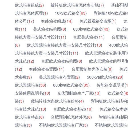
欧式箱变组成(
2
)
镀锌板欧式箱变壳体多少钱(
7
)
基础不锈
式箱变壳体原理(
1
)
10kv欧式箱变(
63
)
彩钢板10kv欧式箱
体公司(
17
)
智能箱变组成(
14
)
美式景观箱变市场(
1
)
龙
数(
11
)
美式箱变结构图(
8
)
630kva欧式箱变(
43
)
欧式箱
接线方案与安装尺寸设计(
11
)
合肥美式箱变(
11
)
合肥预制
(
6
)
欧式景观箱变接线方案与安装尺寸设计(
13
)
400欧式箱
式箱变接线方案与安装尺寸设计(
11
)
欧式景观箱变安装使用说
术规范(
12
)
合肥欧式箱变结构图(
8
)
欧式景观箱变的型号和
(
12
)
智能箱变布置图(
11
)
合肥预制舱壳体安装(
8
)
美式
术参数(
9
)
美式景观箱变布置图(
2
)
500kva欧式箱变(
29
)
欧式景观箱变(
56
)
800kva欧式箱变(
35
)
智能箱变说明书(
安装使用说明书(
10
)
光伏预制舱生产厂家(
13
)
欧式箱变(
4
装(
5
)
敷铝锌挂木条欧式箱变价格(
4
)
彩钢板欧式箱变结构
箱变技术规范(
13
)
合肥欧式箱变基础(
10
)
美式箱变技术参
欧式箱变特点(
8
)
合肥预制舱壳体外壳(
8
)
智能箱变基础要
观箱变(
5
)
不锈钢欧式景观箱变厂家(
5
)
不锈钢欧式景观箱