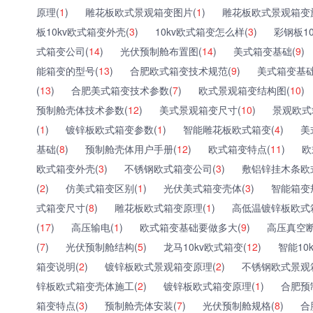
原理(
1
)
雕花板欧式景观箱变图片(
1
)
雕花板欧式景观箱变
板10kv欧式箱变外壳(
3
)
10kv欧式箱变怎么样(
3
)
彩钢板1
式箱变公司(
14
)
光伏预制舱布置图(
14
)
美式箱变基础(
9
)
能箱变的型号(
13
)
合肥欧式箱变技术规范(
9
)
美式箱变基础
(
13
)
合肥美式箱变技术参数(
7
)
欧式景观箱变结构图(
10
)
预制舱壳体技术参数(
12
)
美式景观箱变尺寸(
10
)
景观欧式
(
1
)
镀锌板欧式箱变参数(
1
)
智能雕花板欧式箱变(
4
)
美
基础(
8
)
预制舱壳体用户手册(
12
)
欧式箱变特点(
11
)
欧
欧式箱变外壳(
3
)
不锈钢欧式箱变公司(
3
)
敷铝锌挂木条欧
(
2
)
仿美式箱变区别(
1
)
光伏美式箱变壳体(
3
)
智能箱变
式箱变尺寸(
8
)
雕花板欧式箱变原理(
1
)
高低温镀锌板欧式
(
17
)
高压输电(
1
)
欧式箱变基础要做多大(
9
)
高压真空断
(
7
)
光伏预制舱结构(
5
)
龙马10kv欧式箱变(
12
)
智能10
箱变说明(
2
)
镀锌板欧式景观箱变原理(
2
)
不锈钢欧式景观
锌板欧式箱变壳体施工(
2
)
镀锌板欧式箱变原理(
1
)
合肥预
箱变特点(
3
)
预制舱壳体安装(
7
)
光伏预制舱规格(
8
)
合