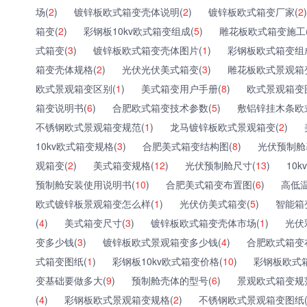
场(
2
)
镀锌板欧式箱变壳体说明(
2
)
镀锌板欧式箱变厂家(
2
)
箱变(
2
)
彩钢板10kv欧式箱变组成(
5
)
雕花板欧式箱变施工
式箱变(
3
)
镀锌板欧式箱变壳体图片(
1
)
彩钢板欧式箱变组
箱变壳体规格(
2
)
光伏光伏美式箱变(
3
)
雕花板欧式景观箱
欧式景观箱变区别(
1
)
美式箱变用户手册(
8
)
欧式景观箱变
箱变说明书(
6
)
合肥欧式箱变技术参数(
5
)
敷铝锌挂木条欧
不锈钢欧式景观箱变规范(
1
)
龙马镀锌板欧式景观箱变(
2
)
10kv欧式箱变规格(
3
)
合肥美式箱变结构图(
8
)
光伏预制舱
观箱变(
2
)
美式箱变规格(
12
)
光伏预制舱尺寸(
13
)
10
预制舱安装使用说明书(
10
)
合肥美式箱变布置图(
6
)
高低温
欧式镀锌板景观箱变怎么样(
1
)
光伏仿美式箱变(
5
)
智能箱
(
4
)
美式箱变尺寸(
3
)
镀锌板欧式箱变壳体市场(
1
)
光伏
变多少钱(
3
)
镀锌板欧式景观箱变多少钱(
4
)
合肥欧式箱变
式箱变图纸(
1
)
彩钢板10kv欧式箱变价格(
10
)
彩钢板欧式
变基础要做多大(
9
)
预制舱壳体的型号(
6
)
景观欧式箱变规
(
4
)
彩钢板欧式景观箱变规格(
2
)
不锈钢欧式景观箱变图纸