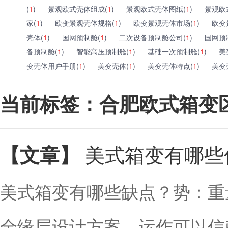
(
1
)
景观欧式壳体组成(
1
)
景观欧式壳体图纸(
1
)
景观欧
家(
1
)
欧变景观壳体规格(
1
)
欧变景观壳体市场(
1
)
欧变
壳体(
1
)
国网预制舱(
1
)
二次设备预制舱公司(
1
)
国网预
备预制舱(
1
)
智能高压预制舱(
1
)
基础一次预制舱(
1
)
美
变壳体用户手册(
1
)
美变壳体(
1
)
美变壳体特点(
1
)
美变
当前标签：合肥欧式箱变
美式箱变有哪些
【文章】
美式箱变有哪些缺点？势：重
全缘层设计方案，运作可以信