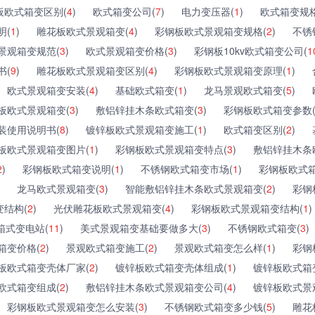
板欧式箱变区别(
4
)
欧式箱变公司(
7
)
电力变压器(
1
)
欧式箱变规格
明(
1
)
雕花板欧式景观箱变(
4
)
彩钢板欧式景观箱变规格(
2
)
不锈
景观箱变规范(
3
)
欧式景观箱变价格(
3
)
彩钢板10kv欧式箱变公司(
1
书(
9
)
雕花板欧式景观箱变区别(
4
)
彩钢板欧式景观箱变原理(
1
)
欧式景观箱变安装(
4
)
基础欧式箱变(
1
)
龙马景观欧式箱变(
5
)
板欧式景观箱变(
3
)
敷铝锌挂木条欧式箱变(
3
)
彩钢板欧式箱变参数
装使用说明书(
8
)
镀锌板欧式景观箱变施工(
1
)
欧式箱变区别(
2
)
板欧式景观箱变图片(
1
)
彩钢板欧式景观箱变特点(
3
)
敷铝锌挂木条
2
)
彩钢板欧式箱变说明(
1
)
不锈钢欧式箱变市场(
1
)
彩钢板欧式箱
龙马欧式景观箱变(
3
)
智能敷铝锌挂木条欧式景观箱变(
2
)
彩钢
结构(
2
)
光伏雕花板欧式景观箱变(
4
)
彩钢板欧式景观箱变结构(
1
)
箱式变电站(
11
)
美式景观箱变基础要做多大(
3
)
不锈钢欧式箱变(
3
)
箱变价格(
2
)
景观欧式箱变施工(
2
)
景观欧式箱变怎么样(
1
)
彩钢
板欧式箱变壳体厂家(
2
)
镀锌板欧式箱变壳体组成(
1
)
镀锌板欧式箱
欧式箱变组成(
2
)
敷铝锌挂木条欧式景观箱变公司(
4
)
镀锌板欧式景
彩钢板欧式景观箱变怎么安装(
3
)
不锈钢欧式箱变多少钱(
5
)
雕花