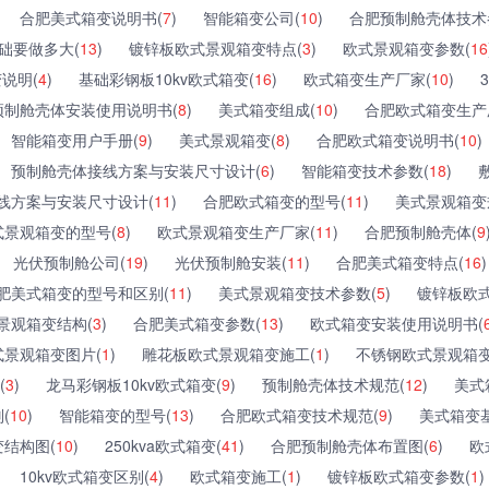
合肥美式箱变说明书(
7
)
智能箱变公司(
10
)
合肥预制舱壳体技术
础要做多大(
13
)
镀锌板欧式景观箱变特点(
3
)
欧式景观箱变参数(
16
变说明(
4
)
基础彩钢板10kv欧式箱变(
16
)
欧式箱变生产厂家(
10
)
预制舱壳体安装使用说明书(
8
)
美式箱变组成(
10
)
合肥欧式箱变生产
智能箱变用户手册(
9
)
美式景观箱变(
8
)
合肥欧式箱变说明书(
10
)
预制舱壳体接线方案与安装尺寸设计(
6
)
智能箱变技术参数(
18
)
线方案与安装尺寸设计(
11
)
合肥欧式箱变的型号(
11
)
美式景观箱变
式景观箱变的型号(
8
)
欧式景观箱变生产厂家(
11
)
合肥预制舱壳体(
9
光伏预制舱公司(
19
)
光伏预制舱安装(
11
)
合肥美式箱变特点(
16
)
肥美式箱变的型号和区别(
11
)
美式景观箱变技术参数(
5
)
镀锌板欧
景观箱变结构(
3
)
合肥美式箱变参数(
13
)
欧式箱变安装使用说明书(
式景观箱变图片(
1
)
雕花板欧式景观箱变施工(
1
)
不锈钢欧式景观箱变
(
3
)
龙马彩钢板10kv欧式箱变(
9
)
预制舱壳体技术规范(
12
)
美式
(
10
)
智能箱变的型号(
13
)
合肥欧式箱变技术规范(
9
)
美式箱变
结构图(
10
)
250kva欧式箱变(
41
)
合肥预制舱壳体布置图(
6
)
欧
10kv欧式箱变区别(
4
)
欧式箱变施工(
1
)
镀锌板欧式箱变参数(
1
)