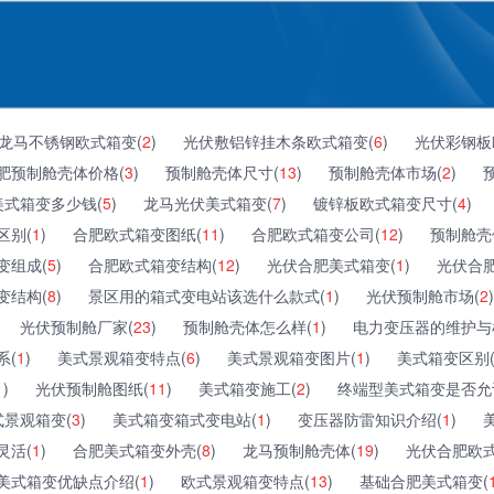
龙马不锈钢欧式箱变(
2
)
光伏敷铝锌挂木条欧式箱变(
6
)
光伏彩钢板
肥预制舱壳体价格(
3
)
预制舱壳体尺寸(
13
)
预制舱壳体市场(
2
)
美式箱变多少钱(
5
)
龙马光伏美式箱变(
7
)
镀锌板欧式箱变尺寸(
4
)
区别(
1
)
合肥欧式箱变图纸(
11
)
合肥欧式箱变公司(
12
)
预制舱壳
变组成(
5
)
合肥欧式箱变结构(
12
)
光伏合肥美式箱变(
1
)
光伏合
变结构(
8
)
景区用的箱式变电站该选什么款式(
1
)
光伏预制舱市场(
2
)
光伏预制舱厂家(
23
)
预制舱壳体怎么样(
1
)
电力变压器的维护与
系(
1
)
美式景观箱变特点(
6
)
美式景观箱变图片(
1
)
美式箱变区别
1
)
光伏预制舱图纸(
11
)
美式箱变施工(
2
)
终端型美式箱变是否允
景观箱变(
3
)
美式箱变箱式变电站(
1
)
变压器防雷知识介绍(
1
)
灵活(
1
)
合肥美式箱变外壳(
8
)
龙马预制舱壳体(
19
)
光伏合肥欧式
美式箱变优缺点介绍(
1
)
欧式景观箱变特点(
13
)
基础合肥美式箱变(