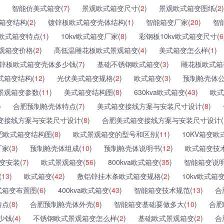
智能仿美式箱变(
7
)
景观欧式箱变尺寸(
2
)
景观欧式箱变图纸(
2
)
箱变结构(
2
)
镀锌板欧式箱变壳体结构(
1
)
智能箱变厂家(
20
)
智
欧式箱变特点(
1
)
10kv欧式箱变厂家(
8
)
彩钢板10kv欧式箱变尺寸(
6
观箱变价格(
2
)
高低温雕花板欧式景观箱变(
4
)
美式箱变怎么样(
1
)
锌板欧式箱变壳体多少钱(
7
)
基础不锈钢欧式箱变(
3
)
雕花板欧式箱
式箱变结构(
12
)
光伏美式箱变规格(
2
)
欧式箱变(
3
)
预制舱壳体公
景观箱变参数(
11
)
美式箱变结构图(
8
)
630kva欧式箱变(
43
)
欧式
)
合肥预制舱壳体特点(
7
)
美式箱变接线方案与安装尺寸设计(
8
)
变接线方案与安装尺寸设计(
8
)
合肥美式箱变接线方案与安装尺寸设计(
肥欧式箱变结构图(
8
)
欧式景观箱变的型号和区别(
11
)
10KV箱变欧
家(
3
)
预制舱壳体组成(
10
)
预制舱壳体说明书(
12
)
欧式箱变技术
变安装(
7
)
欧式景观箱变(
56
)
800kva欧式箱变(
35
)
智能箱变说明
(
13
)
欧式箱变(
42
)
敷铝锌挂木条欧式箱变规格(
2
)
10kv欧式箱
式箱变布置图(
6
)
400kva欧式箱变(
43
)
智能箱变技术规范(
13
)
合
点(
8
)
合肥预制舱壳体外壳(
8
)
智能箱变基础要做多大(
10
)
合肥
少钱(
4
)
不锈钢欧式景观箱变怎么样(
2
)
基础欧式景观箱变(
2
)
合