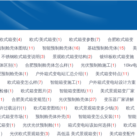
欧式箱变(
4
)
欧式/美式箱变(
1
)
欧式箱变参数(
7
)
合肥欧式箱变
预制舱壳体图纸(
11
)
智能预制舱壳体(
16
)
基础预制舱壳体(
15
)
美
不锈钢欧式箱变说明(
3
)
景观欧式箱变结构(
2
)
镀锌板欧式箱变施
体区别(
1
)
合肥预制舱壳体怎么样(
1
)
光伏预制舱施工(
1
)
10kv电
肥预制舱壳体(
1
)
户外箱式变电站汇总介绍(
1
)
美式箱变特点(
11
)
欧式箱变怎么样(
7
)
智能箱变施工(
1
)
户外箱式变电站设计方案
检修(
1
)
欧式箱变图片(
2
)
智能箱变图纸(
11
)
美式景观箱变厂家
(
1
)
合肥美式箱变规范(
1
)
光伏预制舱壳体(
27
)
变压器厂家讲解
许过载运行(
1
)
欧式箱变图纸(
11
)
欧式景观箱变多少钱(
3
)
欧式
美式箱变市场(
1
)
预制舱壳体外壳(
5
)
智能箱变怎么安装(
11
)
智能
箱变(
1
)
光伏光伏预制舱(
11
)
箱式变电站该如何选择(
1
)
欧式箱
1
)
光伏欧式景观箱变(
3
)
高低温 美式景观箱变(
1
)
美式箱变配件