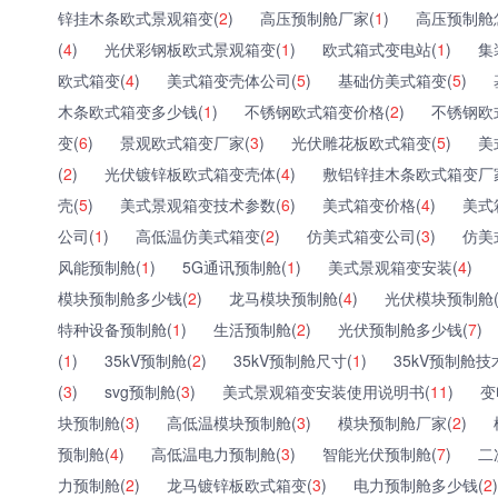
锌挂木条欧式景观箱变(
2
)
高压预制舱厂家(
1
)
高压预制舱
(
4
)
光伏彩钢板欧式景观箱变(
1
)
欧式箱式变电站(
1
)
集
欧式箱变(
4
)
美式箱变壳体公司(
5
)
基础仿美式箱变(
5
)
木条欧式箱变多少钱(
1
)
不锈钢欧式箱变价格(
2
)
不锈钢欧
变(
6
)
景观欧式箱变厂家(
3
)
光伏雕花板欧式箱变(
5
)
美
(
2
)
光伏镀锌板欧式箱变壳体(
4
)
敷铝锌挂木条欧式箱变厂
壳(
5
)
美式景观箱变技术参数(
6
)
美式箱变价格(
4
)
美式
公司(
1
)
高低温仿美式箱变(
2
)
仿美式箱变公司(
3
)
仿美
风能预制舱(
1
)
5G通讯预制舱(
1
)
美式景观箱变安装(
4
)
模块预制舱多少钱(
2
)
龙马模块预制舱(
4
)
光伏模块预制舱
特种设备预制舱(
1
)
生活预制舱(
2
)
光伏预制舱多少钱(
7
)
(
1
)
35kV预制舱(
2
)
35kV预制舱尺寸(
1
)
35kV预制舱技
(
3
)
svg预制舱(
3
)
美式景观箱变安装使用说明书(
11
)
变
块预制舱(
3
)
高低温模块预制舱(
3
)
模块预制舱厂家(
2
)
预制舱(
4
)
高低温电力预制舱(
3
)
智能光伏预制舱(
7
)
二
力预制舱(
2
)
龙马镀锌板欧式箱变(
3
)
电力预制舱多少钱(
2
)