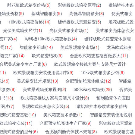
雕花板欧式箱变价格(
5
)
彩钢板欧式箱变原理(
2
)
敷铝锌挂木条
能箱变价格(
9
)
基础智能箱变(
9
)
高低温智能箱变(
8
)
仿美式箱变
)
10kv欧式箱变价格(
14
)
镀锌板欧式景观箱变(
5
)
雕花板欧式景
光伏美式箱变尺寸(
1
)
光伏美式箱变市场(
1
)
美式箱变壳体怎么安
变厂家(
4
)
彩钢板10kv欧式箱变参数(
4
)
镀锌板欧式箱变壳体原理
司(
17
)
智能箱变组成(
14
)
美式景观箱变市场(
1
)
龙马欧式箱变
箱变厂家(
14
)
欧式箱变结构(
9
)
合肥欧式箱变基础要做多大(
11
)
合肥美式箱变生产厂家(
6
)
欧式景观箱变接线方案与安装尺寸设计
11
)
欧式景观箱变安装使用说明书(
9
)
10kv欧式箱变多少钱(
9
)
式(
45
)
美式箱变技术规范(
13
)
合肥预制舱壳体组成(
12
)
智能箱
参数(
9
)
美式景观箱变布置图(
2
)
500kva欧式箱变(
29
)
合肥美
书(
13
)
欧式箱变接线方案与安装尺寸设计(
8
)
预制舱壳体布置图
变图片(
7
)
景观欧式箱变怎么安装(
5
)
敷铝锌挂木条欧式箱变价格
肥欧式箱变基础(
10
)
美式箱变技术参数(
1
)
智能箱变安装使用说明
欧式箱变安装(
11
)
合肥预制舱壳体生产厂家(
9
)
彩钢板欧式景观箱
肥美式箱变的型号(
6
)
合肥预制舱壳体技术规范(
8
)
欧式景观箱变基