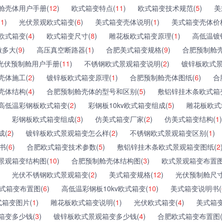
舱壳体用户手册(
12
)
欧式箱变特点(
11
)
欧式箱变技术规范(
5
)
美
(
1
)
光伏景观欧式箱变(
6
)
美式箱变壳体说明(
1
)
美式箱变壳体价
欧式箱变(
4
)
欧式箱变尺寸(
8
)
雕花板欧式箱变原理(
1
)
高低温镀
多大(
9
)
高压真空断路器(
1
)
合肥美式箱变规格(
9
)
合肥预制舱壳
光伏预制舱用户手册(
11
)
不锈钢欧式景观箱变说明(
2
)
镀锌板欧式景
壳体施工(
2
)
镀锌板欧式箱变原理(
1
)
合肥预制舱壳体图纸(
6
)
合
壳体结构(
4
)
合肥预制舱壳体的型号和区别(
5
)
敷铝锌挂木条欧式箱
高低温彩钢板欧式箱变(
2
)
彩钢板10kv欧式箱变组成(
5
)
雕花板欧式
彩钢板欧式箱变组成(
3
)
仿美式箱变厂家(
2
)
仿美式箱变结构(
1
)
成(
2
)
镀锌板欧式景观箱变怎么样(
2
)
不锈钢欧式景观箱变区别(
1
)
书(
6
)
合肥欧式箱变技术参数(
5
)
敷铝锌挂木条欧式景观箱变图纸(
2
景观箱变结构图(
10
)
合肥预制舱壳体结构图(
3
)
欧式景观箱变布置图
光伏不锈钢欧式景观箱变(
2
)
美式箱变规格(
12
)
光伏预制舱尺寸
式箱变布置图(
6
)
高低温彩钢板10kv欧式箱变(
10
)
美式箱变说明书(
箱变图片(
1
)
雕花板欧式箱变说明(
1
)
光伏欧式箱变(
4
)
美式箱变
箱变多少钱(
3
)
镀锌板欧式景观箱变多少钱(
4
)
合肥欧式箱变布置图