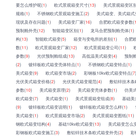
要怎么维护呢(
1
)
欧式景观箱变尺寸(
13
)
美式景观箱变区别
规格(
1
)
不锈钢欧式景观箱变施工(
2
)
美式箱变、美式箱式
现状及存在问题(
1
)
美式箱变厂家(
16
)
合肥欧式箱变参数(
预制舱外壳(
12
)
智能箱变区别(
1
)
龙马合肥预制舱壳体(
1
)
构(
13
)
智能欧式箱变(
5
)
箱变与变电所的差别(
1
)
合肥
数(
11
)
欧式景观箱变厂家(
12
)
欧式景观箱变公司(
11
)
参数(
9
)
光伏预制舱组成(
13
)
高低温美式箱变(
4
)
预制舱
(
2
)
镀锌板欧式箱变壳体特点(
1
)
不锈钢欧式箱变特点(
1
)
美式箱变(
9
)
欧式箱变市场(
2
)
彩钢板10kv欧式箱变特点(
7
光伏美式箱变价格(
2
)
光伏美式箱变规范(
4
)
敷铝锌挂木条
参数(
10
)
美式箱变原理(
2
)
美式箱变壳体参数(
1
)
仿美
欧式箱变(
7
)
美式箱变(
1
)
美式景观箱变组成(
8
)
基础美
(
9
)
镀锌板欧式箱变说明(
1
)
镀锌板欧式箱变怎么样(
1
)
美式箱变(
1
)
欧式景观箱变市场(
2
)
美式景观箱变图纸(
11
)
钢欧式箱变结构(
4
)
基础10kv欧式箱变(
13
)
美式箱变怎么安
彩钢板欧式箱变施工(
3
)
敷铝锌挂木条欧式箱变外壳(
2
)
彩