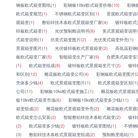
钢板欧式箱变图纸(
1
)
彩钢板10kv欧式箱变价格(
10
)
彩钢
欧式箱变规范(
1
)
不锈钢欧式箱变区别(
1
)
景观欧式箱变说
观箱变(
1
)
敷铝锌挂木条欧式景观箱变厂家(
4
)
镀锌板欧式
锌板欧式箱变(
1
)
光伏预制舱说明书(
8
)
美式景观箱变说明
式箱变说明(
1
)
仿美式箱变图片(
2
)
光伏美式箱变外壳(
1
)
景观箱变图片(
1
)
光伏镀锌板欧式景观箱变(
2
)
高低温彩钢
板欧式箱变厂家(
5
)
智能箱变生产厂家(
9
)
合肥美式箱变安
(
1
)
欧式箱变组成(
8
)
镀锌板欧式景观箱变尺寸(
2
)
镀锌
和区别(
12
)
雕花板欧式箱变公司(
4
)
彩钢板欧式箱变图片(
壳体多少钱(
4
)
欧式景观箱变图片(
1
)
欧式景观箱变区别(
1
)
公司(
11
)
彩钢板10kv欧式箱变施工(
1
)
雕花板欧式景观箱变
板10kv欧式箱变市场(
6
)
彩钢板10kv欧式箱变多少钱(
11
)
箱变组成(
2
)
雕花板欧式景观箱变外壳(
2
)
雕花板欧式景观
欧式箱变怎么安装(
2
)
智能敷铝锌挂木条欧式箱变(
2
)
镀锌
(
2
)
欧式箱变多少钱(
2
)
镀锌板欧式箱变图纸(
1
)
不锈钢
(
3
)
敷铝锌挂木条欧式景观箱变组成(
2
)
预制舱变电站(
1
)