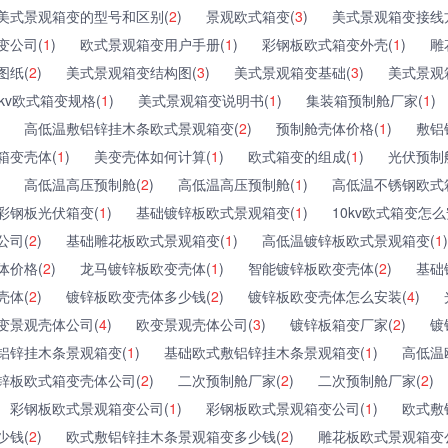
美式景观箱变的型号和区别(
2
)
景观欧式箱变(
3
)
美式景观箱变接线
变公司(
1
)
欧式景观箱变用户手册(
1
)
彩钢板欧式箱变外壳(
1
)
雕
图纸(
2
)
美式景观箱变结构图(
3
)
美式景观箱变基础(
3
)
美式景观
kv欧式箱变规格(
1
)
美式景观箱变说明书(
1
)
集装箱预制舱厂家(
1
)
高低温敷铝锌挂木条欧式景观箱变(
2
)
预制舱壳体价格(
1
)
敷铝
箱变壳体(
1
)
美变壳体如何计算(
1
)
欧式箱变的组成(
1
)
光伏预制
高低温高压预制舱(
2
)
高低温高压预制舱(
1
)
高低温不锈钢欧式
彩钢板光伏箱变(
1
)
基础镀锌板欧式景观箱变(
1
)
10kv欧式箱变怎么
公司(
2
)
基础雕花板欧式景观箱变(
1
)
高低温镀锌板欧式景观箱变(
1
)
体价格(
2
)
龙马镀锌板欧变壳体(
1
)
智能镀锌板欧变壳体(
2
)
基础
壳体(
2
)
镀锌板欧变壳体多少钱(
2
)
镀锌板欧变壳体怎么安装(
4
)
变景观壳体公司(
4
)
欧变景观壳体公司(
3
)
镀锌板箱变厂家(
2
)
镀
铝锌挂木条景观箱变(
1
)
基础欧式敷铝锌挂木条景观箱变(
1
)
高低温
锌板欧式箱变壳体公司(
2
)
二次预制舱厂家(
2
)
二次预制舱厂家(
2
)
彩钢板欧式景观箱变公司(
1
)
彩钢板欧式景观箱变公司(
1
)
欧式敷
少钱(
2
)
欧式敷铝锌挂木条景观箱变多少钱(
2
)
雕花板欧式景观箱变