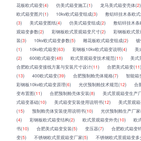
花板欧式箱变(
4
)
仿美式箱变施工(
1
)
龙马美式箱变壳体(
2
)
欧式箱变图片(
1
)
10kv欧式箱变组成(
3
)
敷铝锌挂木条欧式
(
3
)
美式箱变图纸(
4
)
仿美式箱变组成(
2
)
敷铝锌挂木条
观箱变参数(
2
)
彩钢板欧式景观箱变尺寸(
2
)
彩钢板欧式景
装(
3
)
10kv欧式箱变参数(
5
)
雕花板欧式箱变组成(
2
)
镀
(
1
)
10kv欧式箱变(
63
)
彩钢板10kv欧式箱变说明(
4
)
美
(
2
)
600欧式箱变(
48
)
欧式景观箱变技术规范(
11
)
美式
合肥欧式箱变接线方案与安装尺寸设计(
11
)
合肥美式箱变(
11
(
13
)
400欧式箱变(
39
)
合肥预制舱壳体规格(
7
)
智能箱
彩钢板10kv欧式箱变原理(
6
)
光伏预制舱技术规范(
12
)
合
变布置图(
11
)
合肥预制舱壳体安装(
8
)
美式景观箱变生产厂
式箱变基础(
10
)
美式箱变安装使用说明书(
12
)
美式景观箱
(
15
)
预制舱壳体安装使用说明书(
10
)
光伏预制舱生产厂家
(
4
)
彩钢板欧式箱变结构(
2
)
欧式景观箱变外壳(
10
)
欧
书(
10
)
合肥美式箱变安装(
5
)
变压器(
7
)
合肥欧式箱变特
变(
5
)
不锈钢欧式景观箱变厂家(
5
)
不锈钢欧式景观箱变多