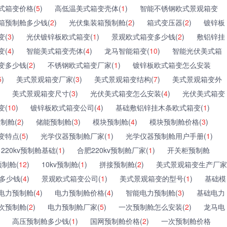
式箱变价格(
5
)
高低温美式箱变壳体(
1
)
智能不锈钢欧式景观箱变
箱预制舱多少钱(
2
)
光伏集装箱预制舱(
2
)
箱式变压器(
2
)
镀锌板
变(
3
)
光伏镀锌板欧式箱变(
1
)
景观欧式箱变多少钱(
2
)
敷铝锌挂
变(
4
)
智能美式箱变壳体(
4
)
龙马智能箱变(
10
)
智能光伏美式箱
变多少钱(
2
)
不锈钢欧式箱变厂家(
1
)
镀锌板欧式箱变怎么安装
5
)
美式景观箱变厂家(
3
)
美式景观箱变结构(
7
)
美式景观箱变外
美式景观箱变尺寸(
3
)
光伏美式箱变怎么安装(
4
)
光伏美式箱变
变(
10
)
镀锌板欧式箱变公司(
4
)
基础敷铝锌挂木条欧式箱变(
1
)
制舱(
2
)
储能预制舱(
3
)
模块预制舱(
4
)
模块预制舱价格(
3
)
变特点(
5
)
光学仪器预制舱厂家(
1
)
光学仪器预制舱用户手册(
1
)
220kv预制舱基础(
1
)
合肥220kv预制舱厂家(
1
)
开关柜预制舱
制舱(
12
)
10kv预制舱(
1
)
拼接预制舱(
2
)
美式景观箱变生产厂家
多少钱(
4
)
景观欧式箱变公司(
1
)
美式景观箱变的型号(
1
)
基础模
电力预制舱(
4
)
电力预制舱价格(
4
)
智能电力预制舱(
3
)
基础电力
次预制舱(
2
)
电力预制舱厂家(
5
)
一次预制舱怎么安装(
2
)
龙马电
高压预制舱多少钱(
1
)
国网预制舱价格(
2
)
一次预制舱价格