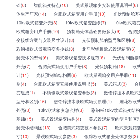
础(
6
)
智能箱变特点(
10
)
美式景观箱变安装使用说明书(
6
)
体生产厂家(
14
)
合肥欧式箱变用户手册(
10
)
光伏预制舱基
10kv欧式箱变外壳(
3
)
10kv欧式箱变图纸(
7
)
10kv欧式箱
欧式箱变用户手册(
10
)
预制舱壳体基础要做多大(
9
)
合肥
变接线方案与安装尺寸设计(
8
)
光伏预制舱的型号和区别(
8
)
彩钢板欧式景观箱变多少钱(
3
)
龙马彩钢板欧式景观箱变(
6
)
舱壳体的型号(
6
)
美式景观箱变技术规范(
6
)
光伏预制舱接
外壳(
7
)
合肥美式箱变用户手册(
8
)
光伏预制舱(
18
)
欧
计(
11
)
光伏预制舱结构图(
8
)
欧式景观箱变用户手册(
11
)
别(
4
)
合肥欧式箱变安装使用说明书(
5
)
美式箱式(
3
)
合
变组成(
1
)
不锈钢欧式景观箱变参数(
3
)
敷铝锌挂木条欧式
型号和区别(
16
)
敷铝锌挂木条欧式箱变原理(
1
)
雕花板欧
外壳(
3
)
10kv欧式箱变怎么样(
3
)
彩钢板10kv欧式箱变结构
基础(
15
)
美式景观箱变结构(
4
)
美式景观箱变的型号和区别
舱壳体结构图(
13
)
合肥美式箱变技术参数(
7
)
欧式景观箱变
寸(
10
)
景观欧式箱变参数(
3
)
镀锌板欧式箱变壳体参数(
3
)