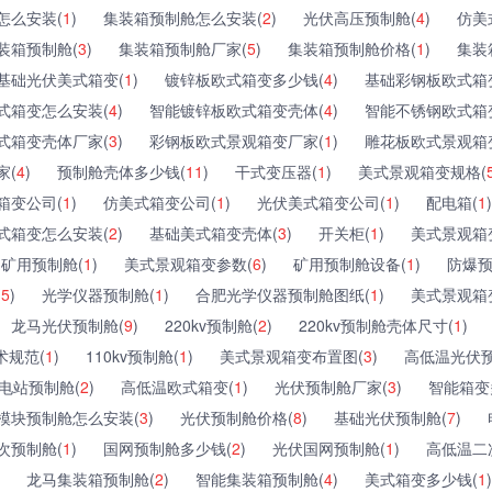
怎么安装(
1
)
集装箱预制舱怎么安装(
2
)
光伏高压预制舱(
4
)
仿美
装箱预制舱(
3
)
集装箱预制舱厂家(
5
)
集装箱预制舱价格(
1
)
集装
基础光伏美式箱变(
1
)
镀锌板欧式箱变多少钱(
4
)
基础彩钢板欧式箱
式箱变怎么安装(
4
)
智能镀锌板欧式箱变壳体(
4
)
智能不锈钢欧式箱
式箱变壳体厂家(
3
)
彩钢板欧式景观箱变厂家(
1
)
雕花板欧式景观箱
家(
4
)
预制舱壳体多少钱(
11
)
干式变压器(
1
)
美式景观箱变规格(
箱变公司(
1
)
仿美式箱变公司(
1
)
光伏美式箱变公司(
1
)
配电箱(
1
)
式箱变怎么安装(
2
)
基础美式箱变壳体(
3
)
开关柜(
1
)
美式景观箱
矿用预制舱(
1
)
美式景观箱变参数(
6
)
矿用预制舱设备(
1
)
防爆预
(
5
)
光学仪器预制舱(
1
)
合肥光学仪器预制舱图纸(
1
)
美式景观箱
龙马光伏预制舱(
9
)
220kv预制舱(
2
)
220kv预制舱壳体尺寸(
1
)
术规范(
1
)
110kv预制舱(
1
)
美式景观箱变布置图(
3
)
高低温光伏预
电站预制舱(
2
)
高低温欧式箱变(
1
)
光伏预制舱厂家(
3
)
智能箱变
模块预制舱怎么安装(
3
)
光伏预制舱价格(
8
)
基础光伏预制舱(
7
)
次预制舱(
1
)
国网预制舱多少钱(
2
)
光伏国网预制舱(
1
)
高低温二
龙马集装箱预制舱(
2
)
智能集装箱预制舱(
4
)
美式箱变多少钱(
1
)