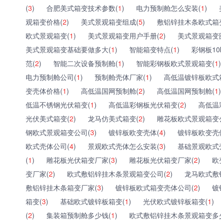
(
3
)
合肥美式箱变技术参数(
1
)
电力预制舱怎么安装(
1
)
观箱变价格(
2
)
美式景观箱变组成(
5
)
敷铝锌挂木条欧式箱
欧式景观箱变(
1
)
美式景观箱变用户手册(
2
)
美式景观箱变
美式景观箱变基础要做多大(
1
)
智能箱变特点(
1
)
彩钢板10
范(
2
)
智能二次设备预制舱(
1
)
智能彩钢板欧式景观箱变(
1
)
电力预制舱公司(
1
)
预制舱壳体厂家(
1
)
高低温镀锌板欧式
变壳体价格(
1
)
高低温国网预制舱(
2
)
高低温国网预制舱(
1
)
低温不锈钢光伏箱变(
1
)
高低温彩钢板光伏箱变(
2
)
高低温
光伏美式箱变(
2
)
龙马仿美式箱变(
2
)
雕花板欧式景观箱变
钢欧式景观箱变公司(
3
)
镀锌板欧变壳体(
4
)
镀锌板欧变壳
欧式壳体公司(
4
)
景观欧式壳体怎么安装(
3
)
基础景观欧式
(
1
)
雕花板光伏箱变厂家(
3
)
雕花板光伏箱变厂家(
2
)
欧
变厂家(
2
)
欧式敷铝锌挂木条景观箱变公司(
2
)
龙马欧式敷
敷铝锌挂木条箱变厂家(
3
)
镀锌板欧式箱变壳体公司(
2
)
镀
箱变(
3
)
基础欧式镀锌板箱变(
1
)
光伏欧式镀锌板箱变(
1
)
(
2
)
集装箱预制舱多少钱(
1
)
欧式敷铝锌挂木条景观箱变多