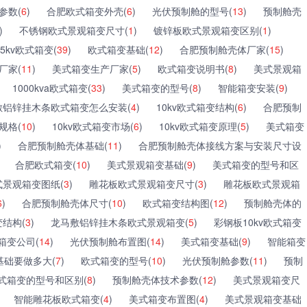
参数(
6
)
合肥欧式箱变外壳(
6
)
光伏预制舱的型号(
13
)
预制舱壳
)
不锈钢欧式景观箱变尺寸(
1
)
镀锌板欧式景观箱变区别(
1
)
35kv欧式箱变(
39
)
欧式箱变基础(
12
)
合肥预制舱壳体厂家(
15
)
厂家(
11
)
美式箱变生产厂家(
5
)
欧式箱变说明书(
8
)
美式景观箱
1000kva欧式箱变(
33
)
美式箱变的型号(
8
)
智能箱变安装(
9
)
敷铝锌挂木条欧式箱变怎么安装(
4
)
10kv欧式箱变结构(
6
)
合肥预制
规格(
10
)
10kv欧式箱变市场(
6
)
10kv欧式箱变原理(
5
)
美式箱变
)
合肥预制舱壳体基础(
11
)
合肥预制舱壳体接线方案与安装尺寸设
合肥欧式箱变(
10
)
美式景观箱变基础(
9
)
美式箱变的型号和区
式景观箱变图纸(
3
)
雕花板欧式景观箱变尺寸(
3
)
雕花板欧式景观箱
6
)
合肥预制舱壳体尺寸(
10
)
欧式箱变结构图(
12
)
预制舱壳体的
结构(
3
)
龙马敷铝锌挂木条欧式景观箱变(
5
)
彩钢板10kv欧式箱变
箱变公司(
14
)
光伏预制舱布置图(
14
)
美式箱变基础(
9
)
智能箱变
基础要做多大(
7
)
欧式箱变的型号(
10
)
光伏预制舱参数(
11
)
预制
式箱变的型号和区别(
8
)
预制舱壳体技术参数(
12
)
美式景观箱变尺
智能雕花板欧式箱变(
4
)
美式箱变布置图(
4
)
美式景观箱变基础