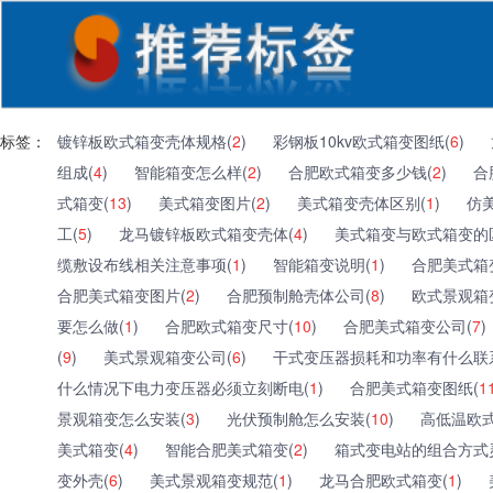
标签：
镀锌板欧式箱变壳体规格(
2
)
彩钢板10kv欧式箱变图纸(
6
)
组成(
4
)
智能箱变怎么样(
2
)
合肥欧式箱变多少钱(
2
)
合
式箱变(
13
)
美式箱变图片(
2
)
美式箱变壳体区别(
1
)
仿
工(
5
)
龙马镀锌板欧式箱变壳体(
4
)
美式箱变与欧式箱变的
缆敷设布线相关注意事项(
1
)
智能箱变说明(
1
)
合肥美式箱
合肥美式箱变图片(
2
)
合肥预制舱壳体公司(
8
)
欧式景观箱
要怎么做(
1
)
合肥欧式箱变尺寸(
10
)
合肥美式箱变公司(
7
)
(
9
)
美式景观箱变公司(
6
)
干式变压器损耗和功率有什么联
什么情况下电力变压器必须立刻断电(
1
)
合肥美式箱变图纸(
1
景观箱变怎么安装(
3
)
光伏预制舱怎么安装(
10
)
高低温欧式
美式箱变(
4
)
智能合肥美式箱变(
2
)
箱式变电站的组合方式
变外壳(
6
)
美式景观箱变规范(
1
)
龙马合肥欧式箱变(
1
)