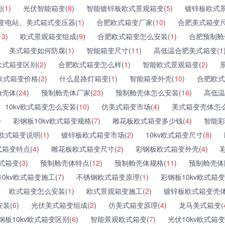
(
1
)
光伏智能箱变(
8
)
智能镀锌板欧式景观箱变(
5
)
镀锌板欧式景
变电站、美式箱式变压器(
1
)
合肥欧式箱变厂家(
10
)
合肥美式箱变尺
13
)
欧式景观箱变组成(
9
)
合肥欧式箱变怎么安装(
1
)
合肥预制舱
美式箱变如何防腐(
1
)
智能箱变尺寸(
11
)
高低温合肥美式箱变(
1
欧式箱变区别(
2
)
合肥欧式箱变怎么样(
1
)
智能欧式景观箱变(
2
)
欧式箱变价格(
2
)
什么是路灯箱变(
1
)
智能箱变外壳(
10
)
合肥欧式
壳体(
24
)
预制舱壳体厂家(
23
)
预制舱壳体怎么安装(
16
)
高低温
10kv欧式箱变怎么安装(
10
)
仿美式箱变市场(
4
)
美式箱变壳体怎么
)
彩钢板10kv欧式箱变规格(
7
)
雕花板欧式箱变多少钱(
4
)
智能彩
欧式箱变说明(
1
)
镀锌板欧式箱变市场(
2
)
10kv欧式箱变尺寸(
8
)
式箱变特点(
4
)
雕花板欧式箱变尺寸(
2
)
彩钢板欧式箱变外壳(
4
)
式箱变(
3
)
预制舱壳体特点(
12
)
预制舱壳体规格(
11
)
预制舱壳体
10kv欧式箱变施工(
7
)
不锈钢欧式箱变原理(
1
)
彩钢板10kv欧式箱变
欧式箱变怎么安装(
1
)
欧式景观箱变施工(
2
)
镀锌板欧式箱变壳体
装(
6
)
光伏美式箱变组成(
2
)
仿美式箱变原理(
4
)
龙马美式箱变(
钢板10kv欧式箱变区别(
6
)
智能景观欧式箱变(
7
)
光伏10kv欧式箱变