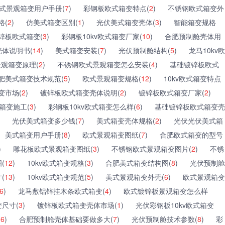
式景观箱变用户手册(
7
)
彩钢板欧式箱变特点(
2
)
不锈钢欧式箱变外
格(
2
)
仿美式箱变区别(
1
)
光伏美式箱变壳体(
3
)
智能箱变规格
锌板欧式箱变(
3
)
彩钢板10kv欧式箱变厂家(
10
)
合肥预制舱壳体用
体说明书(
14
)
美式箱变安装(
7
)
光伏预制舱结构(
5
)
龙马10kv欧
观箱变原理(
2
)
不锈钢欧式景观箱变怎么安装(
4
)
基础镀锌板欧式
肥美式箱变技术规范(
5
)
欧式景观箱变规格(
12
)
10kv欧式箱变特点
变市场(
2
)
镀锌板欧式箱变壳体说明(
2
)
镀锌板欧式箱变厂家(
2
)
箱变施工(
3
)
彩钢板10kv欧式箱变怎么样(
6
)
基础镀锌板欧式箱变壳
光伏美式箱变多少钱(
7
)
美式箱变壳体规格(
2
)
光伏光伏美式箱
美式箱变用户手册(
8
)
欧式景观箱变图纸(
7
)
合肥欧式箱变的型号
)
雕花板欧式景观箱变图纸(
3
)
不锈钢欧式景观箱变图片(
2
)
不锈
(
12
)
10kv欧式箱变规格(
3
)
合肥美式箱变结构图(
8
)
光伏预制舱
(
13
)
10kv欧式箱变规范(
5
)
美式景观箱变外壳(
6
)
欧式景观箱变
6
)
龙马敷铝锌挂木条欧式箱变(
4
)
欧式镀锌板景观箱变怎么样
尺寸(
3
)
镀锌板欧式箱变壳体市场(
1
)
光伏彩钢板10kv欧式箱变
(
6
)
合肥预制舱壳体基础要做多大(
7
)
光伏预制舱技术参数(
8
)
彩