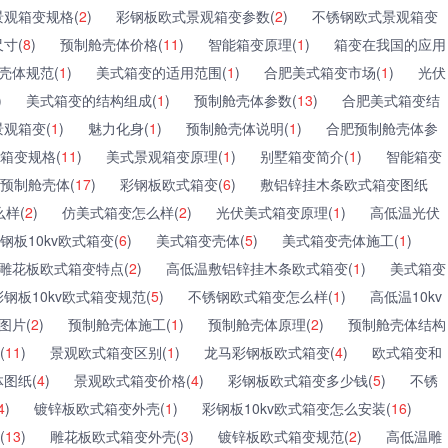
观箱变规格(
2
)
彩钢板欧式景观箱变参数(
2
)
不锈钢欧式景观箱变
寸(
8
)
预制舱壳体价格(
11
)
智能箱变原理(
1
)
箱变在我国的应用
壳体规范(
1
)
美式箱变的适用范围(
1
)
合肥美式箱变市场(
1
)
光伏
)
美式箱变的结构组成(
1
)
预制舱壳体参数(
13
)
合肥美式箱变结
景观箱变(
1
)
魅力化身(
1
)
预制舱壳体说明(
1
)
合肥预制舱壳体参
箱变规格(
11
)
美式景观箱变原理(
1
)
别墅箱变简介(
1
)
智能箱变
预制舱壳体(
17
)
彩钢板欧式箱变(
6
)
敷铝锌挂木条欧式箱变图纸
样(
2
)
仿美式箱变怎么样(
2
)
光伏美式箱变原理(
1
)
高低温光伏
钢板10kv欧式箱变(
6
)
美式箱变壳体(
5
)
美式箱变壳体施工(
1
)
雕花板欧式箱变特点(
2
)
高低温敷铝锌挂木条欧式箱变(
1
)
美式箱变
彩钢板10kv欧式箱变规范(
5
)
不锈钢欧式箱变怎么样(
1
)
高低温10kv
图片(
2
)
预制舱壳体施工(
1
)
预制舱壳体原理(
2
)
预制舱壳体结构
(
11
)
景观欧式箱变区别(
1
)
龙马彩钢板欧式箱变(
4
)
欧式箱变和
图纸(
4
)
景观欧式箱变价格(
4
)
彩钢板欧式箱变多少钱(
5
)
不锈
4
)
镀锌板欧式箱变外壳(
1
)
彩钢板10kv欧式箱变怎么安装(
16
)
(
13
)
雕花板欧式箱变外壳(
3
)
镀锌板欧式箱变规范(
2
)
高低温雕