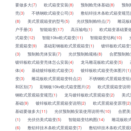
要做多大(
7
)
欧式箱变安装(
8
)
预制舱壳体基础(
8
)
预制
壳(
3
)
不锈钢欧式箱变公司(
3
)
敷铝锌挂木条欧式箱变规范
(
8
)
美式景观箱变的型号(
5
)
光伏预制舱特点(
7
)
雕花板
户手册(
3
)
智能箱变(
17
)
高压输电(
1
)
欧式箱变基础要做
式箱变(
12
)
智能10kv欧式箱变(
11
)
智能箱变结构(
10
)
景观箱变(
9
)
基础彩钢板欧式景观箱变(
1
)
镀锌板欧式箱变
(
3
)
预制舱壳体安装(
7
)
光伏预制舱规格(
8
)
合肥预制舱
镀锌板欧式箱变壳体怎么安装(
4
)
龙马雕花板欧式箱变(
5
)
体(
4
)
基础镀锌板欧式箱变(
3
)
镀锌板欧式箱变壳体图片(
1
)
变(
3
)
雕花板欧式景观箱变特点(
2
)
不锈钢欧式景观箱变组
和区别(
7
)
彩钢板10kv欧式箱变图片(
2
)
欧式景观箱变说明
钢欧式景观箱变规范(
1
)
龙马镀锌板欧式景观箱变(
2
)
美式
基础(
9
)
镀锌板欧式景观箱变说明(
2
)
欧式景观箱变原理(
2
)
基础要做多大(
11
)
光伏预制舱安装使用说明书(
10
)
合肥美
(
1
)
光伏仿美式箱变(
5
)
智能箱变结构图(
14
)
雕花板欧式
(
6
)
敷铝锌挂木条欧式景观箱变(
7
)
敷铝锌挂木条欧式景观