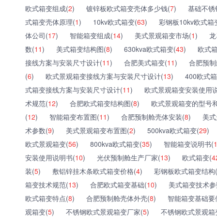
欧式箱变组成(
2
)
镀锌板欧式箱变壳体多少钱(
7
)
基础不锈
式箱变壳体原理(
1
)
10kv欧式箱变(
63
)
彩钢板10kv欧式箱
体公司(
17
)
智能箱变组成(
14
)
美式景观箱变市场(
1
)
龙
数(
11
)
美式箱变结构图(
8
)
630kva欧式箱变(
43
)
欧式箱
接线方案与安装尺寸设计(
11
)
合肥美式箱变(
11
)
合肥预制
(
6
)
欧式景观箱变接线方案与安装尺寸设计(
13
)
400欧式箱
式箱变接线方案与安装尺寸设计(
11
)
欧式景观箱变安装使用说
术规范(
12
)
合肥欧式箱变结构图(
8
)
欧式景观箱变的型号和
(
12
)
智能箱变布置图(
11
)
合肥预制舱壳体安装(
8
)
美式
术参数(
9
)
美式景观箱变布置图(
2
)
500kva欧式箱变(
29
)
欧式景观箱变(
56
)
800kva欧式箱变(
35
)
智能箱变说明书(
安装使用说明书(
10
)
光伏预制舱生产厂家(
13
)
欧式箱变(
4
装(
5
)
敷铝锌挂木条欧式箱变价格(
4
)
彩钢板欧式箱变结构
箱变技术规范(
13
)
合肥欧式箱变基础(
10
)
美式箱变技术参
欧式箱变特点(
8
)
合肥预制舱壳体外壳(
8
)
智能箱变基础要
观箱变(
5
)
不锈钢欧式景观箱变厂家(
5
)
不锈钢欧式景观箱