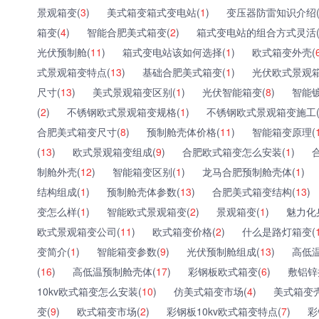
景观箱变(
3
)
美式箱变箱式变电站(
1
)
变压器防雷知识介绍
箱变(
4
)
智能合肥美式箱变(
2
)
箱式变电站的组合方式灵活
光伏预制舱(
11
)
箱式变电站该如何选择(
1
)
欧式箱变外壳(
式景观箱变特点(
13
)
基础合肥美式箱变(
1
)
光伏欧式景观箱
尺寸(
13
)
美式景观箱变区别(
1
)
光伏智能箱变(
8
)
智能
(
2
)
不锈钢欧式景观箱变规格(
1
)
不锈钢欧式景观箱变施工
合肥美式箱变尺寸(
8
)
预制舱壳体价格(
11
)
智能箱变原理(
(
13
)
欧式景观箱变组成(
9
)
合肥欧式箱变怎么安装(
1
)
制舱外壳(
12
)
智能箱变区别(
1
)
龙马合肥预制舱壳体(
1
)
结构组成(
1
)
预制舱壳体参数(
13
)
合肥美式箱变结构(
13
)
变怎么样(
1
)
智能欧式景观箱变(
2
)
景观箱变(
1
)
魅力化
欧式景观箱变公司(
11
)
欧式箱变价格(
2
)
什么是路灯箱变(
变简介(
1
)
智能箱变参数(
9
)
光伏预制舱组成(
13
)
高低
(
16
)
高低温预制舱壳体(
17
)
彩钢板欧式箱变(
6
)
敷铝锌
10kv欧式箱变怎么安装(
10
)
仿美式箱变市场(
4
)
美式箱变
变(
9
)
欧式箱变市场(
2
)
彩钢板10kv欧式箱变特点(
7
)
彩