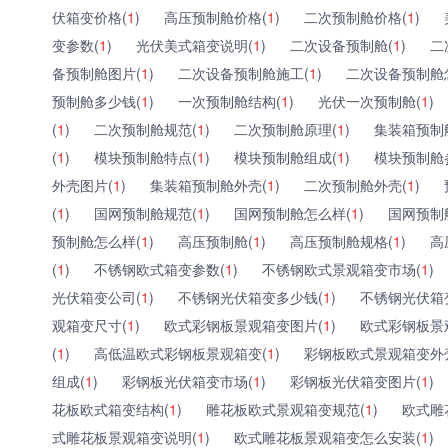
伏箱变价格(
1
)
高压预制舱价格(
1
)
二次预制舱价格(
1
)
变参数(
1
)
光伏美式箱变说明(
1
)
二次设备预制舱(
1
)
二
备预制舱图片(
1
)
二次设备预制舱施工(
1
)
二次设备预制舱
预制舱多少钱(
1
)
一次预制舱结构(
1
)
光伏一次预制舱(
1
)
(
1
)
二次预制舱规范(
1
)
二次预制舱原理(
1
)
集装箱预制
(
1
)
模块预制舱特点(
1
)
模块预制舱组成(
1
)
模块预制舱
外壳图片(
1
)
集装箱预制舱外壳(
1
)
二次预制舱外壳(
1
)
(
1
)
国网预制舱规范(
1
)
国网预制舱怎么样(
1
)
国网预制
预制舱怎么样(
1
)
高压预制舱(
1
)
高压预制舱规格(
1
)
高
(
1
)
不锈钢欧式箱变参数(
1
)
不锈钢欧式景观箱变市场(
1
)
光伏箱变公司(
1
)
不锈钢光伏箱变多少钱(
1
)
不锈钢光伏箱
观箱变尺寸(
1
)
欧式彩钢板景观箱变图片(
1
)
欧式彩钢板景
(
1
)
高低温欧式彩钢板景观箱变(
1
)
彩钢板欧式景观箱变外
组成(
1
)
彩钢板光伏箱变市场(
1
)
彩钢板光伏箱变图片(
1
)
花板欧式箱变结构(
1
)
雕花板欧式景观箱变规范(
1
)
欧式雕
式雕花板景观箱变说明(
1
)
欧式雕花板景观箱变怎么安装(
1
)