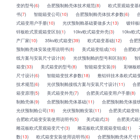
变的型号(
6
)
合肥预制舱壳体技术规范(
8
)
欧式景观箱变基
书(
7
)
智能箱变公司(
10
)
合肥预制舱壳体技术参数(
6
)
式箱变用户手册(
10
)
光伏预制舱基础要做多大(
13
)
镀锌板
锌板欧式景观箱变区别(
1
)
10kv欧式箱变外壳(
3
)
10kv欧
产厂家(
10
)
35kv欧式箱变(
39
)
欧式箱变基础(
12
)
合肥
预制舱壳体安装使用说明书(
8
)
美式箱变组成(
10
)
合肥欧
线方案与安装尺寸设计(
8
)
光伏预制舱的型号和区别(
8
)
智
箱变(
33
)
美式箱变的型号(
8
)
智能箱变安装(
9
)
彩钢板
尺寸设计(
6
)
智能箱变技术参数(
18
)
敷铝锌挂木条欧式箱变
技术规范(
6
)
光伏预制舱接线方案与安装尺寸设计(
11
)
合
箱变原理(
5
)
美式箱变外壳(
7
)
合肥美式箱变用户手册(
8
)
制舱壳体(
9
)
合肥预制舱壳体基础(
11
)
合肥预制舱壳体接线
光伏预制舱公司(
19
)
光伏预制舱安装(
11
)
合肥美式箱变特
合肥欧式箱变安装使用说明书(
5
)
美式箱式(
3
)
合肥美式箱
雕花板欧式景观箱变尺寸(
3
)
雕花板欧式景观箱变组成(
1
)
数(
13
)
欧式箱变安装使用说明书(
6
)
合肥预制舱壳体尺寸(