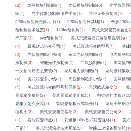
(
2
)
龙马模块预制舱(
4
)
光伏模块预制舱(
5
)
光学仪器预
家(
1
)
光学仪器预制舱用户手册(
1
)
特种设备预制舱(
1
)
220kv预制舱壳体尺寸(
1
)
220kv预制舱基础(
1
)
合肥220k
预制舱技术规范(
1
)
110kv预制舱(
1
)
美式景观箱变布置图(
产厂家(
3
)
svg预制舱(
3
)
美式景观箱变安装使用说明书(
11
(
4
)
景观欧式箱变公司(
1
)
美式景观箱变的型号(
1
)
基础
(
3
)
光伏预制舱价格(
8
)
基础光伏预制舱(
7
)
电力预制舱
预制舱(
3
)
智能光伏预制舱(
7
)
二次预制舱(
1
)
国网预制
一次预制舱怎么安装(
2
)
龙马电力预制舱(
2
)
龙马镀锌板欧
(
4
)
美式箱变多少钱(
1
)
高压预制舱多少钱(
1
)
国网预制
(
1
)
美式景观箱变的型号和区别(
2
)
景观欧式箱变(
3
)
美
景观箱变价格(
2
)
美式景观箱变组成(
5
)
敷铝锌挂木条欧式
观箱变怎么安装(
2
)
智能彩钢板欧式箱变(
1
)
龙马不锈钢欧
结构图(
3
)
美式景观箱变基础(
3
)
美式景观箱变公司(
3
)
(
1
)
智能箱变特点(
1
)
彩钢板10kv欧式箱变规格(
1
)
美式
厂家(
1
)
美式景观箱变技术规范(
2
)
智能二次设备预制舱(
1
)