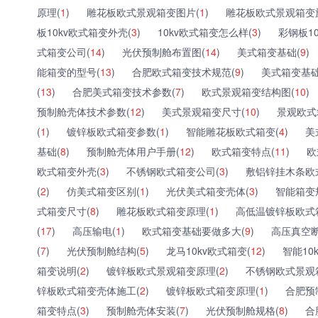
原理(
1
)
雕花板欧式景观箱变图片(
1
)
雕花板欧式景观箱变
板10kv欧式箱变外壳(
3
)
10kv欧式箱变怎么样(
3
)
彩钢板1
式箱变公司(
14
)
光伏预制舱布置图(
14
)
美式箱变基础(
9
)
能箱变的型号(
13
)
合肥欧式箱变技术规范(
9
)
美式箱变基础
(
13
)
合肥美式箱变技术参数(
7
)
欧式景观箱变结构图(
10
)
预制舱壳体技术参数(
12
)
美式景观箱变尺寸(
10
)
景观欧式
(
1
)
镀锌板欧式箱变参数(
1
)
智能雕花板欧式箱变(
4
)
美
基础(
8
)
预制舱壳体用户手册(
12
)
欧式箱变特点(
11
)
欧
欧式箱变外壳(
3
)
不锈钢欧式箱变公司(
3
)
敷铝锌挂木条欧
(
2
)
仿美式箱变区别(
1
)
光伏美式箱变壳体(
3
)
智能箱变
式箱变尺寸(
8
)
雕花板欧式箱变原理(
1
)
高低温镀锌板欧式
(
17
)
高压输电(
1
)
欧式箱变基础要做多大(
9
)
高压真空断
(
7
)
光伏预制舱结构(
5
)
龙马10kv欧式箱变(
12
)
智能10
箱变说明(
2
)
镀锌板欧式景观箱变原理(
2
)
不锈钢欧式景观
锌板欧式箱变壳体施工(
2
)
镀锌板欧式箱变原理(
1
)
合肥预
箱变特点(
3
)
预制舱壳体安装(
7
)
光伏预制舱规格(
8
)
合