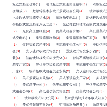
板欧式箱变价格(
1
)
雕花板欧式景观箱变说明(
1
)
彩钢板欧
变组成(
2
)
敷铝锌挂木条欧式景观箱变公司(
4
)
镀锌板欧式
木条欧式景观箱变组成(
2
)
预制舱变电站(
1
)
彩钢板欧式景
锌板欧式景观箱变怎么安装(
4
)
光伏敷铝锌挂木条欧式景观箱
(
2
)
光伏高压预制舱(
4
)
仿美式箱变价格(
5
)
高低温美式
式变电站(
1
)
集装箱预制舱(
3
)
集装箱预制舱厂家(
5
)
集
(
2
)
镀锌板欧式箱变(
4
)
美式箱变壳体公司(
5
)
基础仿美
变(
3
)
光伏镀锌板欧式箱变(
1
)
景观欧式箱变多少钱(
2
)
装(
4
)
智能镀锌板欧式箱变壳体(
4
)
智能不锈钢欧式箱变(
4
)
箱变厂家(
3
)
光伏雕花板欧式箱变(
5
)
美式箱变壳体厂家(
3
)
厂家(
1
)
镀锌板欧式箱变怎么安装(
2
)
光伏镀锌板欧式箱变
(
1
)
美式景观箱变规格(
5
)
美式景观箱变厂家(
3
)
美式景
(
4
)
美式箱变公司(
1
)
仿美式箱变公司(
1
)
光伏美式箱变
式箱变公司(
1
)
高低温仿美式箱变(
2
)
仿美式箱变公司(
3
)
(
10
)
镀锌板欧式箱变公司(
4
)
基础敷铝锌挂木条欧式箱变(
(
1
)
美式景观箱变参数(
6
)
矿用预制舱设备(
1
)
防爆预制