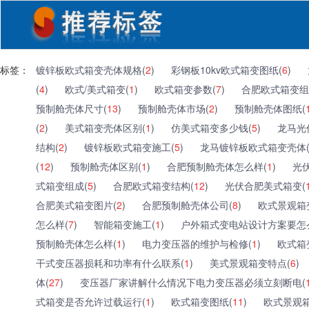
标签：
镀锌板欧式箱变壳体规格(
2
)
彩钢板10kv欧式箱变图纸(
6
)
(
4
)
欧式/美式箱变(
1
)
欧式箱变参数(
7
)
合肥欧式箱变组
预制舱壳体尺寸(
13
)
预制舱壳体市场(
2
)
预制舱壳体图纸(
(
2
)
美式箱变壳体区别(
1
)
仿美式箱变多少钱(
5
)
龙马光
结构(
2
)
镀锌板欧式箱变施工(
5
)
龙马镀锌板欧式箱变壳体
(
12
)
预制舱壳体区别(
1
)
合肥预制舱壳体怎么样(
1
)
光
式箱变组成(
5
)
合肥欧式箱变结构(
12
)
光伏合肥美式箱变(
合肥美式箱变图片(
2
)
合肥预制舱壳体公司(
8
)
欧式景观箱
怎么样(
7
)
智能箱变施工(
1
)
户外箱式变电站设计方案要怎
预制舱壳体怎么样(
1
)
电力变压器的维护与检修(
1
)
欧式箱
干式变压器损耗和功率有什么联系(
1
)
美式景观箱变特点(
6
)
体(
27
)
变压器厂家讲解什么情况下电力变压器必须立刻断电(
式箱变是否允许过载运行(
1
)
欧式箱变图纸(
11
)
欧式景观箱