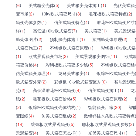
(
6
)
美式箱变壳体(
5
)
美式箱变壳体施工(
1
)
光伏美式箱
变市场(
2
)
10kv欧式箱变尺寸(
8
)
雕花板欧式箱变特点(
2
)
箱变壳体参数(
1
)
仿美式箱变特点(
4
)
雕花板欧式箱变尺寸
样(
1
)
高低温10kv欧式箱变(
7
)
美式箱变(
1
)
美式景观箱
舱壳体图片(
2
)
预制舱壳体施工(
1
)
预制舱壳体原理(
2
)
式箱变施工(
7
)
不锈钢欧式箱变原理(
1
)
彩钢板10kv欧式箱
(
1
)
欧式景观箱变市场(
2
)
美式景观箱变图纸(
11
)
欧式
箱变价格(
4
)
彩钢板欧式箱变多少钱(
5
)
不锈钢欧式箱变结
仿美式箱变原理(
4
)
龙马美式箱变(
4
)
镀锌板欧式箱变外壳
欧式箱变外壳(
2
)
彩钢板10kv欧式箱变区别(
6
)
智能景观欧
范(
2
)
高低温雕花板欧式箱变(
4
)
仿美式箱变施工(
1
)
龙
纸(
2
)
雕花板欧式箱变价格(
5
)
彩钢板欧式箱变原理(
2
)
(
2
)
镀锌板欧式箱变壳体结构(
1
)
智能箱变厂家(
20
)
智
变图纸(
4
)
仿美式箱变组成(
2
)
敷铝锌挂木条欧式箱变特点
(
14
)
镀锌板欧式景观箱变(
5
)
雕花板欧式景观箱变参数(
2
)
景观箱变(
4
)
美式箱变怎么样(
1
)
光伏美式箱变尺寸(
1
)