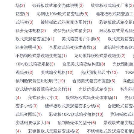
场(
2
)
镀锌板欧式箱变壳体说明(
2
)
镀锌板欧式箱变厂家(
2
)
箱变(
2
)
彩钢板10kv欧式箱变组成(
5
)
雕花板欧式箱变施工
式箱变(
3
)
镀锌板欧式箱变壳体图片(
1
)
彩钢板欧式箱变组
箱变壳体规格(
2
)
光伏光伏美式箱变(
3
)
雕花板欧式景观箱
欧式景观箱变区别(
1
)
美式箱变用户手册(
8
)
欧式景观箱变
箱变说明书(
6
)
合肥欧式箱变技术参数(
5
)
敷铝锌挂木条欧
不锈钢欧式景观箱变规范(
1
)
龙马镀锌板欧式景观箱变(
2
)
10kv欧式箱变规格(
3
)
合肥美式箱变结构图(
8
)
光伏预制舱
观箱变(
2
)
美式箱变规格(
12
)
光伏预制舱尺寸(
13
)
10
预制舱安装使用说明书(
10
)
合肥美式箱变布置图(
6
)
高低温
欧式镀锌板景观箱变怎么样(
1
)
光伏仿美式箱变(
5
)
智能箱
(
4
)
美式箱变尺寸(
3
)
镀锌板欧式箱变壳体市场(
1
)
光伏
变多少钱(
3
)
镀锌板欧式景观箱变多少钱(
4
)
合肥欧式箱变
式箱变图纸(
1
)
彩钢板10kv欧式箱变价格(
10
)
彩钢板欧式
变基础要做多大(
9
)
预制舱壳体的型号(
6
)
景观欧式箱变规
(
4
)
彩钢板欧式景观箱变规格(
2
)
不锈钢欧式景观箱变图纸