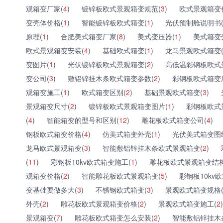
观箱变厂家(
4
)
镀锌板欧式景观箱变规范(
3
)
欧式景观箱变
变壳体价格(
1
)
智能镀锌板欧式箱变(
1
)
光伏预制舱说明书
原理(
1
)
合肥美式箱变厂家(
8
)
美式变压器(
1
)
美式箱变
欧式景观箱变安装(
4
)
基础欧式箱变(
1
)
龙马景观欧式箱变
变图片(
1
)
光伏镀锌板欧式景观箱变(
2
)
高低温彩钢板欧式
变公司(
3
)
敷铝锌挂木条欧式箱变参数(
2
)
彩钢板欧式箱变
观箱变施工(
1
)
欧式箱变区别(
2
)
基础景观欧式箱变(
3
)
景观箱变尺寸(
2
)
镀锌板欧式景观箱变图片(
1
)
彩钢板欧式
(
4
)
智能箱变的型号和区别(
12
)
雕花板欧式箱变公司(
4
)
钢板欧式箱变价格(
4
)
仿美式箱变外壳(
1
)
光伏美式箱变图
龙马欧式景观箱变(
3
)
智能敷铝锌挂木条欧式景观箱变(
2
)
(
11
)
彩钢板10kv欧式箱变施工(
1
)
雕花板欧式景观箱变结构
观箱变价格(
2
)
智能雕花板欧式景观箱变(
5
)
彩钢板10kv
变基础要做多大(
3
)
不锈钢欧式箱变(
3
)
景观欧式箱变规格
外壳(
2
)
雕花板欧式景观箱变价格(
2
)
景观欧式箱变施工(
2
)
景观箱变(
7
)
雕花板欧式箱变怎么安装(
2
)
智能敷铝锌挂木