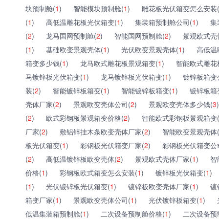
块预制舱(
1
)
智能模块预制舱(
1
)
雕花板光伏箱变怎么安装
(
1
)
高低温雕花板光伏箱变(
1
)
集装箱预制舱公司(
1
)
集
(
2
)
龙马国网预制舱(
2
)
智能国网预制舱(
2
)
景观欧式壳
(
1
)
基础欧变景观壳体(
1
)
光伏欧变景观壳体(
1
)
高低温
箱变多少钱(
1
)
龙马欧式雕花板景观箱变(
1
)
智能欧式雕花
马镀锌板光伏箱变(
1
)
龙马镀锌板光伏箱变(
1
)
镀锌板箱变
装(
2
)
智能镀锌板箱变(
1
)
智能镀锌板箱变(
1
)
镀锌板箱
壳体厂家(
2
)
景观欧变壳体公司(
2
)
景观欧变壳体多少钱(
3
)
(
2
)
欧式彩钢板景观箱变价格(
2
)
智能欧式彩钢板景观箱变
厂家(
2
)
敷铝锌挂木条欧变壳体厂家(
2
)
智能欧变景观壳体
板光伏箱变(
1
)
彩钢板光伏箱变厂家(
2
)
彩钢板光伏箱变公
(
2
)
高低温镀锌板欧变壳体(
2
)
景观欧式壳体厂家(
1
)
智
价格(
1
)
彩钢板欧式箱变怎么安装(
1
)
镀锌板光伏箱变(
1
)
(
1
)
光伏镀锌板光伏箱变(
1
)
镀锌板欧变壳体厂家(
1
)
镀
箱变厂家(
1
)
景观欧变壳体公司(
1
)
光伏镀锌板箱变(
1
)
低温集装箱预制舱(
1
)
二次设备预制舱价格(
1
)
二次设备预