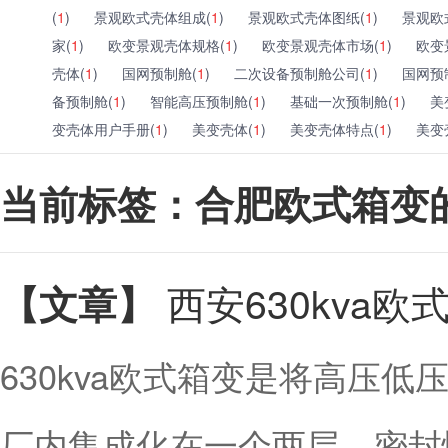
(
1
)
景观欧式壳体组成(
1
)
景观欧式壳体图纸(
1
)
景观欧
家(
1
)
欧变景观壳体规格(
1
)
欧变景观壳体市场(
1
)
欧变
壳体(
1
)
国网预制舱(
1
)
二次设备预制舱公司(
1
)
国网预
备预制舱(
1
)
智能高压预制舱(
1
)
基础一次预制舱(
1
)
美
变壳体用户手册(
1
)
美变壳体(
1
)
美变壳体特点(
1
)
美变
当前标签：合肥欧式箱变
西安630kva
【文章】
630kva欧式箱变是将高压
厂内集成化在一个两层、密封