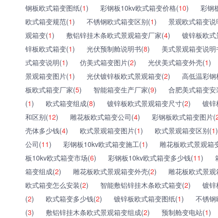
钢板欧式箱变图纸(
1
)
彩钢板10kv欧式箱变价格(
10
)
彩钢
欧式箱变规范(
1
)
不锈钢欧式箱变区别(
1
)
景观欧式箱变说
观箱变(
1
)
敷铝锌挂木条欧式景观箱变厂家(
4
)
镀锌板欧式
锌板欧式箱变(
1
)
光伏预制舱说明书(
8
)
美式景观箱变说明
式箱变说明(
1
)
仿美式箱变图片(
2
)
光伏美式箱变外壳(
1
)
景观箱变图片(
1
)
光伏镀锌板欧式景观箱变(
2
)
高低温彩钢
板欧式箱变厂家(
5
)
智能箱变生产厂家(
9
)
合肥美式箱变安
(
1
)
欧式箱变组成(
8
)
镀锌板欧式景观箱变尺寸(
2
)
镀锌
和区别(
12
)
雕花板欧式箱变公司(
4
)
彩钢板欧式箱变图片(
壳体多少钱(
4
)
欧式景观箱变图片(
1
)
欧式景观箱变区别(
1
)
公司(
11
)
彩钢板10kv欧式箱变施工(
1
)
雕花板欧式景观箱变
板10kv欧式箱变市场(
6
)
彩钢板10kv欧式箱变多少钱(
11
)
箱变组成(
2
)
雕花板欧式景观箱变外壳(
2
)
雕花板欧式景观
欧式箱变怎么安装(
2
)
智能敷铝锌挂木条欧式箱变(
2
)
镀锌
(
2
)
欧式箱变多少钱(
2
)
镀锌板欧式箱变图纸(
1
)
不锈钢
(
3
)
敷铝锌挂木条欧式景观箱变组成(
2
)
预制舱变电站(
1
)