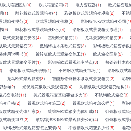
板欧式箱变区别(
4
)
欧式箱变公司(
7
)
电力变压器(
1
)
欧式箱变规格
明(
1
)
雕花板欧式景观箱变(
4
)
彩钢板欧式景观箱变规格(
2
)
不锈
景观箱变规范(
3
)
欧式景观箱变价格(
3
)
彩钢板10kv欧式箱变公司(
1
书(
9
)
雕花板欧式景观箱变区别(
4
)
彩钢板欧式景观箱变原理(
1
)
欧式景观箱变安装(
4
)
基础欧式箱变(
1
)
龙马景观欧式箱变(
5
)
板欧式景观箱变(
3
)
敷铝锌挂木条欧式箱变(
3
)
彩钢板欧式箱变参数
装使用说明书(
8
)
镀锌板欧式景观箱变施工(
1
)
欧式箱变区别(
2
)
板欧式景观箱变图片(
1
)
彩钢板欧式景观箱变特点(
3
)
敷铝锌挂木条
2
)
彩钢板欧式箱变说明(
1
)
不锈钢欧式箱变市场(
1
)
彩钢板欧式箱
龙马欧式景观箱变(
3
)
智能敷铝锌挂木条欧式景观箱变(
2
)
彩钢
结构(
2
)
光伏雕花板欧式景观箱变(
4
)
彩钢板欧式景观箱变结构(
1
)
箱式变电站(
11
)
美式景观箱变基础要做多大(
3
)
不锈钢欧式箱变(
3
)
箱变价格(
2
)
景观欧式箱变施工(
2
)
景观欧式箱变怎么样(
1
)
彩钢
板欧式箱变壳体厂家(
2
)
镀锌板欧式箱变壳体组成(
1
)
镀锌板欧式箱
欧式箱变组成(
2
)
敷铝锌挂木条欧式景观箱变公司(
4
)
镀锌板欧式景
彩钢板欧式景观箱变怎么安装(
3
)
不锈钢欧式箱变多少钱(
5
)
雕花