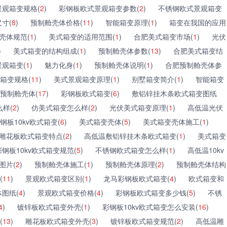
观箱变规格(
2
)
彩钢板欧式景观箱变参数(
2
)
不锈钢欧式景观箱变
寸(
8
)
预制舱壳体价格(
11
)
智能箱变原理(
1
)
箱变在我国的应用
壳体规范(
1
)
美式箱变的适用范围(
1
)
合肥美式箱变市场(
1
)
光伏
)
美式箱变的结构组成(
1
)
预制舱壳体参数(
13
)
合肥美式箱变结
景观箱变(
1
)
魅力化身(
1
)
预制舱壳体说明(
1
)
合肥预制舱壳体参
箱变规格(
11
)
美式景观箱变原理(
1
)
别墅箱变简介(
1
)
智能箱变
预制舱壳体(
17
)
彩钢板欧式箱变(
6
)
敷铝锌挂木条欧式箱变图纸
样(
2
)
仿美式箱变怎么样(
2
)
光伏美式箱变原理(
1
)
高低温光伏
钢板10kv欧式箱变(
6
)
美式箱变壳体(
5
)
美式箱变壳体施工(
1
)
雕花板欧式箱变特点(
2
)
高低温敷铝锌挂木条欧式箱变(
1
)
美式箱变
彩钢板10kv欧式箱变规范(
5
)
不锈钢欧式箱变怎么样(
1
)
高低温10kv
图片(
2
)
预制舱壳体施工(
1
)
预制舱壳体原理(
2
)
预制舱壳体结构
(
11
)
景观欧式箱变区别(
1
)
龙马彩钢板欧式箱变(
4
)
欧式箱变和
图纸(
4
)
景观欧式箱变价格(
4
)
彩钢板欧式箱变多少钱(
5
)
不锈
4
)
镀锌板欧式箱变外壳(
1
)
彩钢板10kv欧式箱变怎么安装(
16
)
(
13
)
雕花板欧式箱变外壳(
3
)
镀锌板欧式箱变规范(
2
)
高低温雕