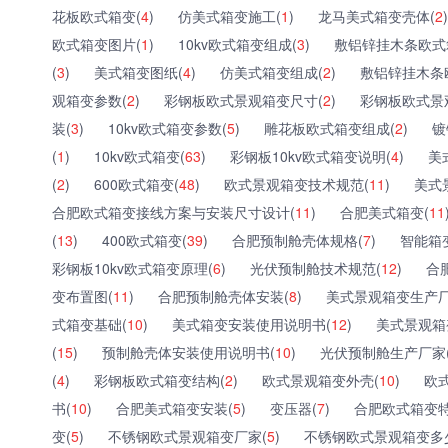
花板欧式箱变(
4
)
仿美式箱变施工(
1
)
龙马美式箱变壳体(
2
)
欧式箱变图片(
1
)
10kv欧式箱变组成(
3
)
敷铝锌挂木条欧式
(
3
)
美式箱变图纸(
4
)
仿美式箱变组成(
2
)
敷铝锌挂木条
观箱变参数(
2
)
彩钢板欧式景观箱变尺寸(
2
)
彩钢板欧式景
装(
3
)
10kv欧式箱变参数(
5
)
雕花板欧式箱变组成(
2
)
镀
(
1
)
10kv欧式箱变(
63
)
彩钢板10kv欧式箱变说明(
4
)
美
(
2
)
600欧式箱变(
48
)
欧式景观箱变技术规范(
11
)
美式
合肥欧式箱变接线方案与安装尺寸设计(
11
)
合肥美式箱变(
11
(
13
)
400欧式箱变(
39
)
合肥预制舱壳体规格(
7
)
智能箱
彩钢板10kv欧式箱变原理(
6
)
光伏预制舱技术规范(
12
)
合
变布置图(
11
)
合肥预制舱壳体安装(
8
)
美式景观箱变生产厂
式箱变基础(
10
)
美式箱变安装使用说明书(
12
)
美式景观箱
(
15
)
预制舱壳体安装使用说明书(
10
)
光伏预制舱生产厂家
(
4
)
彩钢板欧式箱变结构(
2
)
欧式景观箱变外壳(
10
)
欧
书(
10
)
合肥美式箱变安装(
5
)
变压器(
7
)
合肥欧式箱变特
变(
5
)
不锈钢欧式景观箱变厂家(
5
)
不锈钢欧式景观箱变多