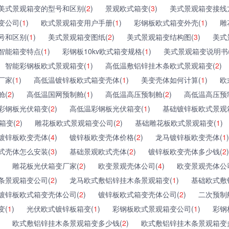
美式景观箱变的型号和区别(
2
)
景观欧式箱变(
3
)
美式景观箱变接线
变公司(
1
)
欧式景观箱变用户手册(
1
)
彩钢板欧式箱变外壳(
1
)
雕
号和区别(
1
)
美式景观箱变图纸(
2
)
美式景观箱变结构图(
3
)
美式
智能箱变特点(
1
)
彩钢板10kv欧式箱变规格(
1
)
美式景观箱变说明书
智能彩钢板欧式景观箱变(
1
)
高低温敷铝锌挂木条欧式景观箱变(
2
)
厂家(
1
)
高低温镀锌板欧式箱变壳体(
1
)
美变壳体如何计算(
1
)
欧
舱(
2
)
高低温国网预制舱(
1
)
高低温高压预制舱(
2
)
高低温高压预
彩钢板光伏箱变(
2
)
高低温彩钢板光伏箱变(
1
)
基础镀锌板欧式景观
箱变(
2
)
雕花板欧式景观箱变公司(
2
)
基础雕花板欧式景观箱变(
1
)
镀锌板欧变壳体(
4
)
镀锌板欧变壳体价格(
2
)
龙马镀锌板欧变壳体(
1
)
式壳体怎么安装(
3
)
基础景观欧式壳体(
2
)
镀锌板欧变壳体多少钱(
2
)
雕花板光伏箱变厂家(
2
)
欧变景观壳体公司(
4
)
欧变景观壳体公
条景观箱变公司(
2
)
龙马欧式敷铝锌挂木条景观箱变(
1
)
基础欧式敷
镀锌板欧式箱变壳体公司(
2
)
镀锌板欧式箱变壳体公司(
2
)
二次预制
变(
1
)
光伏欧式镀锌板箱变(
1
)
彩钢板欧式景观箱变公司(
1
)
彩钢
欧式敷铝锌挂木条景观箱变多少钱(
2
)
欧式敷铝锌挂木条景观箱变