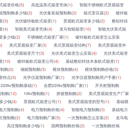
式箱变价格(
5
)
高低温美式箱变壳体(
1
)
智能不锈钢欧式景观箱变
箱预制舱多少钱(
2
)
光伏集装箱预制舱(
2
)
箱式变压器(
2
)
镀锌板
变(
3
)
光伏镀锌板欧式箱变(
1
)
景观欧式箱变多少钱(
2
)
敷铝锌挂
变(
4
)
智能美式箱变壳体(
4
)
龙马智能箱变(
10
)
智能光伏美式箱
变多少钱(
2
)
不锈钢欧式箱变厂家(
1
)
镀锌板欧式箱变怎么安装
5
)
美式景观箱变厂家(
3
)
美式景观箱变结构(
7
)
美式景观箱变外
美式景观箱变尺寸(
3
)
光伏美式箱变怎么安装(
4
)
光伏美式箱变
变(
10
)
镀锌板欧式箱变公司(
4
)
基础敷铝锌挂木条欧式箱变(
1
)
制舱(
2
)
储能预制舱(
3
)
模块预制舱(
4
)
模块预制舱价格(
3
)
变特点(
5
)
光学仪器预制舱厂家(
1
)
光学仪器预制舱用户手册(
1
)
220kv预制舱基础(
1
)
合肥220kv预制舱厂家(
1
)
开关柜预制舱
制舱(
12
)
10kv预制舱(
1
)
拼接预制舱(
2
)
美式景观箱变生产厂家
多少钱(
4
)
景观欧式箱变公司(
1
)
美式景观箱变的型号(
1
)
基础模
电力预制舱(
4
)
电力预制舱价格(
4
)
智能电力预制舱(
3
)
基础电力
次预制舱(
2
)
电力预制舱厂家(
5
)
一次预制舱怎么安装(
2
)
龙马电
高压预制舱多少钱(
1
)
国网预制舱价格(
2
)
一次预制舱价格