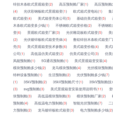
锌挂木条欧式景观箱变(
2
)
高压预制舱厂家(
1
)
高压预制舱
(
4
)
光伏彩钢板欧式景观箱变(
1
)
欧式箱式变电站(
1
)
集
欧式箱变(
4
)
美式箱变壳体公司(
5
)
基础仿美式箱变(
5
)
木条欧式箱变多少钱(
1
)
不锈钢欧式箱变价格(
2
)
不锈钢欧
变(
6
)
景观欧式箱变厂家(
3
)
光伏雕花板欧式箱变(
5
)
美
(
2
)
光伏镀锌板欧式箱变壳体(
4
)
敷铝锌挂木条欧式箱变厂
壳(
5
)
美式景观箱变技术参数(
6
)
美式箱变价格(
4
)
美式
公司(
1
)
高低温仿美式箱变(
2
)
仿美式箱变公司(
3
)
仿美
风能预制舱(
1
)
5G通讯预制舱(
1
)
美式景观箱变安装(
4
)
模块预制舱多少钱(
2
)
龙马模块预制舱(
4
)
光伏模块预制舱
特种设备预制舱(
1
)
生活预制舱(
2
)
光伏预制舱多少钱(
7
)
(
1
)
35kV预制舱(
2
)
35kV预制舱尺寸(
1
)
35kV预制舱技
(
3
)
svg预制舱(
3
)
美式景观箱变安装使用说明书(
11
)
变
块预制舱(
3
)
高低温模块预制舱(
3
)
模块预制舱厂家(
2
)
预制舱(
4
)
高低温电力预制舱(
3
)
智能光伏预制舱(
7
)
二
力预制舱(
2
)
龙马镀锌板欧式箱变(
3
)
电力预制舱多少钱(
2
)