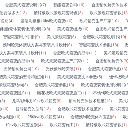
合肥美式箱变说明书(
7
)
智能箱变公司(
10
)
合肥预制舱壳体技术
础要做多大(
13
)
镀锌板欧式景观箱变特点(
3
)
欧式景观箱变参数(
16
变说明(
4
)
基础彩钢板10kv欧式箱变(
16
)
欧式箱变生产厂家(
10
)
预制舱壳体安装使用说明书(
8
)
美式箱变组成(
10
)
合肥欧式箱变生产
智能箱变用户手册(
9
)
美式景观箱变(
8
)
合肥欧式箱变说明书(
10
)
预制舱壳体接线方案与安装尺寸设计(
6
)
智能箱变技术参数(
18
)
线方案与安装尺寸设计(
11
)
合肥欧式箱变的型号(
11
)
美式景观箱变
式景观箱变的型号(
8
)
欧式景观箱变生产厂家(
11
)
合肥预制舱壳体(
9
光伏预制舱公司(
19
)
光伏预制舱安装(
11
)
合肥美式箱变特点(
16
)
肥美式箱变的型号和区别(
11
)
美式景观箱变技术参数(
5
)
镀锌板欧
景观箱变结构(
3
)
合肥美式箱变参数(
13
)
欧式箱变安装使用说明书(
式景观箱变图片(
1
)
雕花板欧式景观箱变施工(
1
)
不锈钢欧式景观箱变
(
3
)
龙马彩钢板10kv欧式箱变(
9
)
预制舱壳体技术规范(
12
)
美式
(
10
)
智能箱变的型号(
13
)
合肥欧式箱变技术规范(
9
)
美式箱变
结构图(
10
)
250kva欧式箱变(
41
)
合肥预制舱壳体布置图(
6
)
欧
10kv欧式箱变区别(
4
)
欧式箱变施工(
1
)
镀锌板欧式箱变参数(
1
)