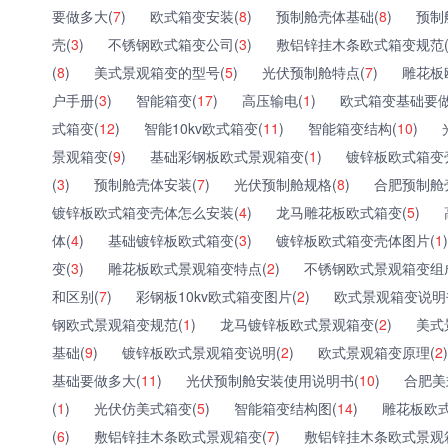
要做多大(
7
)
欧式箱变安装(
8
)
预制舱壳体基础(
8
)
预制
壳(
3
)
不锈钢欧式箱变公司(
3
)
敷铝锌挂木条欧式箱变规范
(
8
)
美式景观箱变的型号(
5
)
光伏预制舱特点(
7
)
雕花板
户手册(
3
)
智能箱变(
17
)
高压输电(
1
)
欧式箱变基础要做
式箱变(
12
)
智能10kv欧式箱变(
11
)
智能箱变结构(
10
)
景观箱变(
9
)
基础彩钢板欧式景观箱变(
1
)
镀锌板欧式箱变
(
3
)
预制舱壳体安装(
7
)
光伏预制舱规格(
8
)
合肥预制舱
镀锌板欧式箱变壳体怎么安装(
4
)
龙马雕花板欧式箱变(
5
)
体(
4
)
基础镀锌板欧式箱变(
3
)
镀锌板欧式箱变壳体图片(
1
)
变(
3
)
雕花板欧式景观箱变特点(
2
)
不锈钢欧式景观箱变组
和区别(
7
)
彩钢板10kv欧式箱变图片(
2
)
欧式景观箱变说明
钢欧式景观箱变规范(
1
)
龙马镀锌板欧式景观箱变(
2
)
美式
基础(
9
)
镀锌板欧式景观箱变说明(
2
)
欧式景观箱变原理(
2
)
基础要做多大(
11
)
光伏预制舱安装使用说明书(
10
)
合肥美
(
1
)
光伏仿美式箱变(
5
)
智能箱变结构图(
14
)
雕花板欧式
(
6
)
敷铝锌挂木条欧式景观箱变(
7
)
敷铝锌挂木条欧式景观