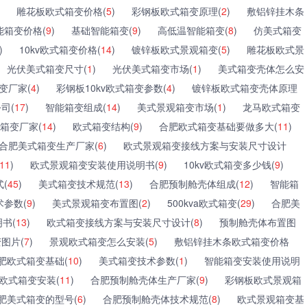
雕花板欧式箱变价格(
5
)
彩钢板欧式箱变原理(
2
)
敷铝锌挂木条
能箱变价格(
9
)
基础智能箱变(
9
)
高低温智能箱变(
8
)
仿美式箱变
)
10kv欧式箱变价格(
14
)
镀锌板欧式景观箱变(
5
)
雕花板欧式景
光伏美式箱变尺寸(
1
)
光伏美式箱变市场(
1
)
美式箱变壳体怎么安
变厂家(
4
)
彩钢板10kv欧式箱变参数(
4
)
镀锌板欧式箱变壳体原理
司(
17
)
智能箱变组成(
14
)
美式景观箱变市场(
1
)
龙马欧式箱变
箱变厂家(
14
)
欧式箱变结构(
9
)
合肥欧式箱变基础要做多大(
11
)
合肥美式箱变生产厂家(
6
)
欧式景观箱变接线方案与安装尺寸设计
11
)
欧式景观箱变安装使用说明书(
9
)
10kv欧式箱变多少钱(
9
)
式(
45
)
美式箱变技术规范(
13
)
合肥预制舱壳体组成(
12
)
智能箱
参数(
9
)
美式景观箱变布置图(
2
)
500kva欧式箱变(
29
)
合肥美
书(
13
)
欧式箱变接线方案与安装尺寸设计(
8
)
预制舱壳体布置图
变图片(
7
)
景观欧式箱变怎么安装(
5
)
敷铝锌挂木条欧式箱变价格
肥欧式箱变基础(
10
)
美式箱变技术参数(
1
)
智能箱变安装使用说明
欧式箱变安装(
11
)
合肥预制舱壳体生产厂家(
9
)
彩钢板欧式景观箱
肥美式箱变的型号(
6
)
合肥预制舱壳体技术规范(
8
)
欧式景观箱变基