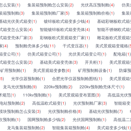
怎么安装(
1
)
集装箱预制舱怎么安装(
2
)
光伏高压预制舱(
4
)
仿美
装箱预制舱(
3
)
集装箱预制舱厂家(
5
)
集装箱预制舱价格(
1
)
集装
基础光伏美式箱变(
1
)
镀锌板欧式箱变多少钱(
4
)
基础彩钢板欧式箱
式箱变怎么安装(
4
)
智能镀锌板欧式箱变壳体(
4
)
智能不锈钢欧式箱
式箱变壳体厂家(
3
)
彩钢板欧式景观箱变厂家(
1
)
雕花板欧式景观箱
家(
4
)
预制舱壳体多少钱(
11
)
干式变压器(
1
)
美式景观箱变规格(
箱变公司(
1
)
仿美式箱变公司(
1
)
光伏美式箱变公司(
1
)
配电箱(
1
)
式箱变怎么安装(
2
)
基础美式箱变壳体(
3
)
开关柜(
1
)
美式景观箱
矿用预制舱(
1
)
美式景观箱变参数(
6
)
矿用预制舱设备(
1
)
防爆预
(
5
)
光学仪器预制舱(
1
)
合肥光学仪器预制舱图纸(
1
)
美式景观箱
龙马光伏预制舱(
9
)
220kv预制舱(
2
)
220kv预制舱壳体尺寸(
1
)
术规范(
1
)
110kv预制舱(
1
)
美式景观箱变布置图(
3
)
高低温光伏预
电站预制舱(
2
)
高低温欧式箱变(
1
)
光伏预制舱厂家(
3
)
智能箱变
模块预制舱怎么安装(
3
)
光伏预制舱价格(
8
)
基础光伏预制舱(
7
)
次预制舱(
1
)
国网预制舱多少钱(
2
)
光伏国网预制舱(
1
)
高低温二
龙马集装箱预制舱(
2
)
智能集装箱预制舱(
4
)
美式箱变多少钱(
1
)