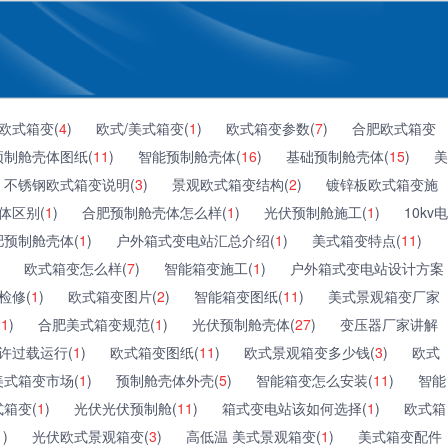
欧式箱变(
4
)
欧式/美式箱变(
1
)
欧式箱变参数(
7
)
合肥欧式箱变
预制舱壳体图纸(
11
)
智能预制舱壳体(
16
)
基础预制舱壳体(
15
)
美
不锈钢欧式箱变说明(
3
)
景观欧式箱变结构(
2
)
镀锌板欧式箱变施
体区别(
1
)
合肥预制舱壳体怎么样(
1
)
光伏预制舱施工(
1
)
10kv电
肥预制舱壳体(
1
)
户外箱式变电站汇总介绍(
1
)
美式箱变特点(
11
)
欧式箱变怎么样(
7
)
智能箱变施工(
1
)
户外箱式变电站设计方案
检修(
1
)
欧式箱变图片(
2
)
智能箱变图纸(
11
)
美式景观箱变厂家
(
1
)
合肥美式箱变规范(
1
)
光伏预制舱壳体(
27
)
变压器厂家讲解
许过载运行(
1
)
欧式箱变图纸(
11
)
欧式景观箱变多少钱(
3
)
欧式
美式箱变市场(
1
)
预制舱壳体外壳(
5
)
智能箱变怎么安装(
11
)
智能
箱变(
1
)
光伏光伏预制舱(
11
)
箱式变电站该如何选择(
1
)
欧式箱
1
)
光伏欧式景观箱变(
3
)
高低温 美式景观箱变(
1
)
美式箱变配件