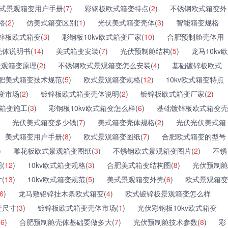
式景观箱变用户手册(
7
)
彩钢板欧式箱变特点(
2
)
不锈钢欧式箱变外
格(
2
)
仿美式箱变区别(
1
)
光伏美式箱变壳体(
3
)
智能箱变规格
锌板欧式箱变(
3
)
彩钢板10kv欧式箱变厂家(
10
)
合肥预制舱壳体用
体说明书(
14
)
美式箱变安装(
7
)
光伏预制舱结构(
5
)
龙马10kv欧
观箱变原理(
2
)
不锈钢欧式景观箱变怎么安装(
4
)
基础镀锌板欧式
肥美式箱变技术规范(
5
)
欧式景观箱变规格(
12
)
10kv欧式箱变特点
变市场(
2
)
镀锌板欧式箱变壳体说明(
2
)
镀锌板欧式箱变厂家(
2
)
箱变施工(
3
)
彩钢板10kv欧式箱变怎么样(
6
)
基础镀锌板欧式箱变壳
光伏美式箱变多少钱(
7
)
美式箱变壳体规格(
2
)
光伏光伏美式箱
美式箱变用户手册(
8
)
欧式景观箱变图纸(
7
)
合肥欧式箱变的型号
)
雕花板欧式景观箱变图纸(
3
)
不锈钢欧式景观箱变图片(
2
)
不锈
(
12
)
10kv欧式箱变规格(
3
)
合肥美式箱变结构图(
8
)
光伏预制舱
(
13
)
10kv欧式箱变规范(
5
)
美式景观箱变外壳(
6
)
欧式景观箱变
6
)
龙马敷铝锌挂木条欧式箱变(
4
)
欧式镀锌板景观箱变怎么样
尺寸(
3
)
镀锌板欧式箱变壳体市场(
1
)
光伏彩钢板10kv欧式箱变
(
6
)
合肥预制舱壳体基础要做多大(
7
)
光伏预制舱技术参数(
8
)
彩