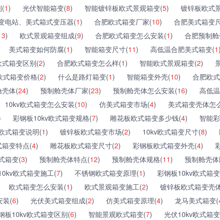
(
1
)
光伏智能箱变(
8
)
智能镀锌板欧式景观箱变(
5
)
镀锌板欧式景
变电站、美式箱式变压器(
1
)
合肥欧式箱变厂家(
10
)
合肥美式箱变尺
13
)
欧式景观箱变组成(
9
)
合肥欧式箱变怎么安装(
1
)
合肥预制舱
美式箱变如何防腐(
1
)
智能箱变尺寸(
11
)
高低温合肥美式箱变(
1
欧式箱变区别(
2
)
合肥欧式箱变怎么样(
1
)
智能欧式景观箱变(
2
)
欧式箱变价格(
2
)
什么是路灯箱变(
1
)
智能箱变外壳(
10
)
合肥欧式
壳体(
24
)
预制舱壳体厂家(
23
)
预制舱壳体怎么安装(
16
)
高低温
10kv欧式箱变怎么安装(
10
)
仿美式箱变市场(
4
)
美式箱变壳体怎么
)
彩钢板10kv欧式箱变规格(
7
)
雕花板欧式箱变多少钱(
4
)
智能彩
欧式箱变说明(
1
)
镀锌板欧式箱变市场(
2
)
10kv欧式箱变尺寸(
8
)
式箱变特点(
4
)
雕花板欧式箱变尺寸(
2
)
彩钢板欧式箱变外壳(
4
)
式箱变(
3
)
预制舱壳体特点(
12
)
预制舱壳体规格(
11
)
预制舱壳体
10kv欧式箱变施工(
7
)
不锈钢欧式箱变原理(
1
)
彩钢板10kv欧式箱变
欧式箱变怎么安装(
1
)
欧式景观箱变施工(
2
)
镀锌板欧式箱变壳体
装(
6
)
光伏美式箱变组成(
2
)
仿美式箱变原理(
4
)
龙马美式箱变(
钢板10kv欧式箱变区别(
6
)
智能景观欧式箱变(
7
)
光伏10kv欧式箱变