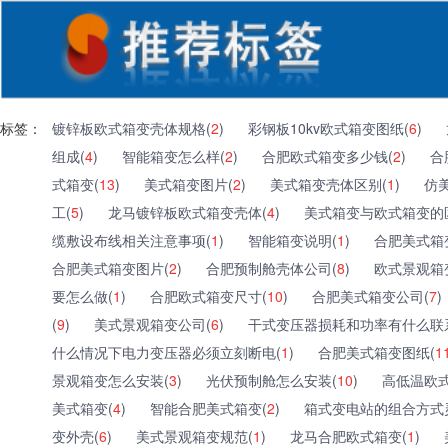
标签：
镀锌板欧式箱变壳体规格(
2
)
彩钢板10kv欧式箱变图纸(
6
)
组成(
4
)
智能箱变怎么样(
2
)
合肥欧式箱变多少钱(
2
)
合
式箱变(
13
)
美式箱变图片(
2
)
美式箱变壳体区别(
1
)
仿
工(
5
)
龙马镀锌板欧式箱变壳体(
4
)
美式箱变与欧式箱变的
缆敷设布线相关注意事项(
1
)
智能箱变说明(
1
)
合肥美式箱
合肥美式箱变图片(
2
)
合肥预制舱壳体公司(
8
)
欧式景观箱
要怎么做(
1
)
合肥欧式箱变尺寸(
10
)
合肥美式箱变公司(
7
)
(
9
)
美式景观箱变公司(
6
)
干式变压器损耗和功率有什么联
什么情况下电力变压器必须立刻断电(
1
)
合肥美式箱变图纸(
1
景观箱变怎么安装(
3
)
光伏预制舱怎么安装(
10
)
高低温欧式
美式箱变(
4
)
智能合肥美式箱变(
2
)
箱式变电站的组合方式
变外壳(
6
)
美式景观箱变规范(
1
)
龙马合肥欧式箱变(
1
)