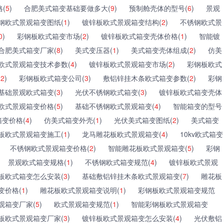
(
5
)
合肥美式箱变基础要做多大(
9
)
预制舱壳体的型号(
6
)
景观
钢欧式景观箱变图纸(
1
)
镀锌板欧式景观箱变结构(
2
)
不锈钢欧式景
0
)
彩钢板欧式箱变市场(
2
)
镀锌板欧式箱变壳体价格(
1
)
智能镀
合肥美式箱变厂家(
8
)
美式变压器(
1
)
美式箱变壳体组成(
2
)
仿美
欧式景观箱变技术参数(
4
)
镀锌板欧式景观箱变市场(
2
)
彩钢板欧式
(
2
)
彩钢板欧式箱变公司(
3
)
敷铝锌挂木条欧式箱变参数(
2
)
彩钢
基础景观欧式箱变(
3
)
光伏不锈钢欧式箱变(
3
)
镀锌板欧式箱变壳体
欧式景观箱变价格(
5
)
基础不锈钢欧式景观箱变(
4
)
智能箱变的型号
变价格(
4
)
仿美式箱变外壳(
1
)
光伏美式箱变图纸(
2
)
美式箱变
板欧式景观箱变施工(
1
)
龙马雕花板欧式景观箱变(
4
)
10kv欧式箱变
不锈钢欧式景观箱变价格(
2
)
智能雕花板欧式景观箱变(
5
)
彩钢
景观欧式箱变规格(
1
)
不锈钢欧式箱变规范(
4
)
镀锌板欧式景观
板欧式箱变怎么安装(
3
)
基础敷铝锌挂木条欧式景观箱变(
7
)
雕花板
变价格(
1
)
雕花板欧式景观箱变说明(
1
)
彩钢板欧式景观箱变规范
观箱变厂家(
5
)
欧式景观箱变规范(
1
)
智能彩钢板欧式景观箱变
板欧式景观箱变厂家(
3
)
镀锌板欧式景观箱变怎么安装(
4
)
光伏敷铝