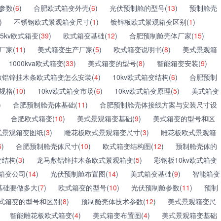
参数(
6
)
合肥欧式箱变外壳(
6
)
光伏预制舱的型号(
13
)
预制舱壳
)
不锈钢欧式景观箱变尺寸(
1
)
镀锌板欧式景观箱变区别(
1
)
35kv欧式箱变(
39
)
欧式箱变基础(
12
)
合肥预制舱壳体厂家(
15
)
厂家(
11
)
美式箱变生产厂家(
5
)
欧式箱变说明书(
8
)
美式景观箱
1000kva欧式箱变(
33
)
美式箱变的型号(
8
)
智能箱变安装(
9
)
敷铝锌挂木条欧式箱变怎么安装(
4
)
10kv欧式箱变结构(
6
)
合肥预制
规格(
10
)
10kv欧式箱变市场(
6
)
10kv欧式箱变原理(
5
)
美式箱变
)
合肥预制舱壳体基础(
11
)
合肥预制舱壳体接线方案与安装尺寸设
合肥欧式箱变(
10
)
美式景观箱变基础(
9
)
美式箱变的型号和区
式景观箱变图纸(
3
)
雕花板欧式景观箱变尺寸(
3
)
雕花板欧式景观箱
6
)
合肥预制舱壳体尺寸(
10
)
欧式箱变结构图(
12
)
预制舱壳体的
结构(
3
)
龙马敷铝锌挂木条欧式景观箱变(
5
)
彩钢板10kv欧式箱变
箱变公司(
14
)
光伏预制舱布置图(
14
)
美式箱变基础(
9
)
智能箱变
基础要做多大(
7
)
欧式箱变的型号(
10
)
光伏预制舱参数(
11
)
预制
式箱变的型号和区别(
8
)
预制舱壳体技术参数(
12
)
美式景观箱变尺
智能雕花板欧式箱变(
4
)
美式箱变布置图(
4
)
美式景观箱变基础