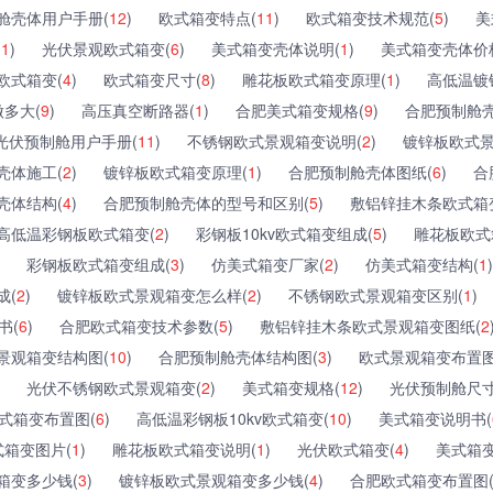
舱壳体用户手册(
12
)
欧式箱变特点(
11
)
欧式箱变技术规范(
5
)
美
(
1
)
光伏景观欧式箱变(
6
)
美式箱变壳体说明(
1
)
美式箱变壳体价
欧式箱变(
4
)
欧式箱变尺寸(
8
)
雕花板欧式箱变原理(
1
)
高低温镀
多大(
9
)
高压真空断路器(
1
)
合肥美式箱变规格(
9
)
合肥预制舱壳
光伏预制舱用户手册(
11
)
不锈钢欧式景观箱变说明(
2
)
镀锌板欧式景
壳体施工(
2
)
镀锌板欧式箱变原理(
1
)
合肥预制舱壳体图纸(
6
)
合
壳体结构(
4
)
合肥预制舱壳体的型号和区别(
5
)
敷铝锌挂木条欧式箱
高低温彩钢板欧式箱变(
2
)
彩钢板10kv欧式箱变组成(
5
)
雕花板欧式
彩钢板欧式箱变组成(
3
)
仿美式箱变厂家(
2
)
仿美式箱变结构(
1
)
成(
2
)
镀锌板欧式景观箱变怎么样(
2
)
不锈钢欧式景观箱变区别(
1
)
书(
6
)
合肥欧式箱变技术参数(
5
)
敷铝锌挂木条欧式景观箱变图纸(
2
景观箱变结构图(
10
)
合肥预制舱壳体结构图(
3
)
欧式景观箱变布置图
光伏不锈钢欧式景观箱变(
2
)
美式箱变规格(
12
)
光伏预制舱尺寸
式箱变布置图(
6
)
高低温彩钢板10kv欧式箱变(
10
)
美式箱变说明书(
箱变图片(
1
)
雕花板欧式箱变说明(
1
)
光伏欧式箱变(
4
)
美式箱变
箱变多少钱(
3
)
镀锌板欧式景观箱变多少钱(
4
)
合肥欧式箱变布置图