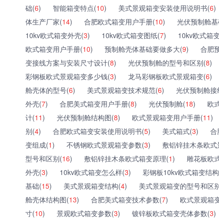
础(
6
)
智能箱变特点(
10
)
美式景观箱变安装使用说明书(
6
)
体生产厂家(
14
)
合肥欧式箱变用户手册(
10
)
光伏预制舱基
10kv欧式箱变外壳(
3
)
10kv欧式箱变图纸(
7
)
10kv欧式箱
欧式箱变用户手册(
10
)
预制舱壳体基础要做多大(
9
)
合肥
变接线方案与安装尺寸设计(
8
)
光伏预制舱的型号和区别(
8
)
彩钢板欧式景观箱变多少钱(
3
)
龙马彩钢板欧式景观箱变(
6
)
舱壳体的型号(
6
)
美式景观箱变技术规范(
6
)
光伏预制舱接
外壳(
7
)
合肥美式箱变用户手册(
8
)
光伏预制舱(
18
)
欧
计(
11
)
光伏预制舱结构图(
8
)
欧式景观箱变用户手册(
11
)
别(
4
)
合肥欧式箱变安装使用说明书(
5
)
美式箱式(
3
)
合
变组成(
1
)
不锈钢欧式景观箱变参数(
3
)
敷铝锌挂木条欧式
型号和区别(
16
)
敷铝锌挂木条欧式箱变原理(
1
)
雕花板欧
外壳(
3
)
10kv欧式箱变怎么样(
3
)
彩钢板10kv欧式箱变结构
基础(
15
)
美式景观箱变结构(
4
)
美式景观箱变的型号和区别
舱壳体结构图(
13
)
合肥美式箱变技术参数(
7
)
欧式景观箱变
寸(
10
)
景观欧式箱变参数(
3
)
镀锌板欧式箱变壳体参数(
3
)