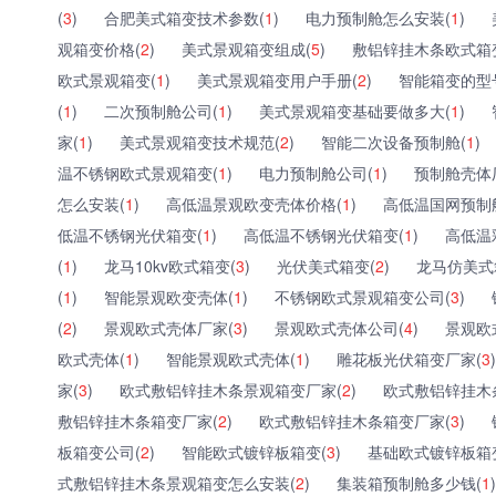
(
3
)
合肥美式箱变技术参数(
1
)
电力预制舱怎么安装(
1
)
观箱变价格(
2
)
美式景观箱变组成(
5
)
敷铝锌挂木条欧式箱
欧式景观箱变(
1
)
美式景观箱变用户手册(
2
)
智能箱变的型
(
1
)
二次预制舱公司(
1
)
美式景观箱变基础要做多大(
1
)
家(
1
)
美式景观箱变技术规范(
2
)
智能二次设备预制舱(
1
)
温不锈钢欧式景观箱变(
1
)
电力预制舱公司(
1
)
预制舱壳体
怎么安装(
1
)
高低温景观欧变壳体价格(
1
)
高低温国网预制
低温不锈钢光伏箱变(
1
)
高低温不锈钢光伏箱变(
1
)
高低温
(
1
)
龙马10kv欧式箱变(
3
)
光伏美式箱变(
2
)
龙马仿美式
(
1
)
智能景观欧变壳体(
1
)
不锈钢欧式景观箱变公司(
3
)
(
2
)
景观欧式壳体厂家(
3
)
景观欧式壳体公司(
4
)
景观欧
欧式壳体(
1
)
智能景观欧式壳体(
1
)
雕花板光伏箱变厂家(
3
)
家(
3
)
欧式敷铝锌挂木条景观箱变厂家(
2
)
欧式敷铝锌挂木
敷铝锌挂木条箱变厂家(
2
)
欧式敷铝锌挂木条箱变厂家(
3
)
板箱变公司(
2
)
智能欧式镀锌板箱变(
3
)
基础欧式镀锌板箱
式敷铝锌挂木条景观箱变怎么安装(
2
)
集装箱预制舱多少钱(
1
)