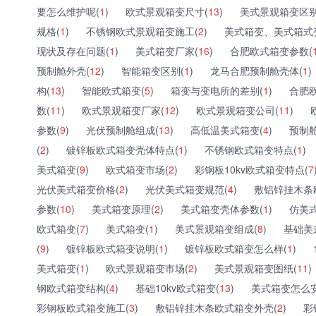
要怎么维护呢(
1
)
欧式景观箱变尺寸(
13
)
美式景观箱变区别
规格(
1
)
不锈钢欧式景观箱变施工(
2
)
美式箱变、美式箱式
现状及存在问题(
1
)
美式箱变厂家(
16
)
合肥欧式箱变参数(
预制舱外壳(
12
)
智能箱变区别(
1
)
龙马合肥预制舱壳体(
1
)
构(
13
)
智能欧式箱变(
5
)
箱变与变电所的差别(
1
)
合肥
数(
11
)
欧式景观箱变厂家(
12
)
欧式景观箱变公司(
11
)
参数(
9
)
光伏预制舱组成(
13
)
高低温美式箱变(
4
)
预制舱
(
2
)
镀锌板欧式箱变壳体特点(
1
)
不锈钢欧式箱变特点(
1
)
美式箱变(
9
)
欧式箱变市场(
2
)
彩钢板10kv欧式箱变特点(
7
光伏美式箱变价格(
2
)
光伏美式箱变规范(
4
)
敷铝锌挂木条
参数(
10
)
美式箱变原理(
2
)
美式箱变壳体参数(
1
)
仿美
欧式箱变(
7
)
美式箱变(
1
)
美式景观箱变组成(
8
)
基础美
(
9
)
镀锌板欧式箱变说明(
1
)
镀锌板欧式箱变怎么样(
1
)
美式箱变(
1
)
欧式景观箱变市场(
2
)
美式景观箱变图纸(
11
)
钢欧式箱变结构(
4
)
基础10kv欧式箱变(
13
)
美式箱变怎么安
彩钢板欧式箱变施工(
3
)
敷铝锌挂木条欧式箱变外壳(
2
)
彩