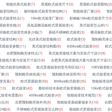
智能仿美式箱变(
7
)
景观欧式箱变尺寸(
2
)
景观欧式箱变图纸(
2
)
箱变结构(
2
)
镀锌板欧式箱变壳体结构(
1
)
智能箱变厂家(
20
)
智
欧式箱变特点(
1
)
10kv欧式箱变厂家(
8
)
彩钢板10kv欧式箱变尺寸(
6
观箱变价格(
2
)
高低温雕花板欧式景观箱变(
4
)
美式箱变怎么样(
1
)
锌板欧式箱变壳体多少钱(
7
)
基础不锈钢欧式箱变(
3
)
雕花板欧式箱
式箱变结构(
12
)
光伏美式箱变规格(
2
)
欧式箱变(
3
)
预制舱壳体公
景观箱变参数(
11
)
美式箱变结构图(
8
)
630kva欧式箱变(
43
)
欧式
)
合肥预制舱壳体特点(
7
)
美式箱变接线方案与安装尺寸设计(
8
)
变接线方案与安装尺寸设计(
8
)
合肥美式箱变接线方案与安装尺寸设计(
肥欧式箱变结构图(
8
)
欧式景观箱变的型号和区别(
11
)
10KV箱变欧
家(
3
)
预制舱壳体组成(
10
)
预制舱壳体说明书(
12
)
欧式箱变技术
变安装(
7
)
欧式景观箱变(
56
)
800kva欧式箱变(
35
)
智能箱变说明
(
13
)
欧式箱变(
42
)
敷铝锌挂木条欧式箱变规格(
2
)
10kv欧式箱
式箱变布置图(
6
)
400kva欧式箱变(
43
)
智能箱变技术规范(
13
)
合
点(
8
)
合肥预制舱壳体外壳(
8
)
智能箱变基础要做多大(
10
)
合肥
少钱(
4
)
不锈钢欧式景观箱变怎么样(
2
)
基础欧式景观箱变(
2
)
合