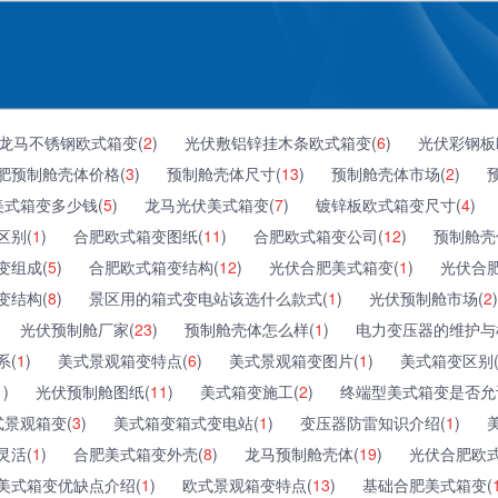
龙马不锈钢欧式箱变(
2
)
光伏敷铝锌挂木条欧式箱变(
6
)
光伏彩钢板
肥预制舱壳体价格(
3
)
预制舱壳体尺寸(
13
)
预制舱壳体市场(
2
)
美式箱变多少钱(
5
)
龙马光伏美式箱变(
7
)
镀锌板欧式箱变尺寸(
4
)
区别(
1
)
合肥欧式箱变图纸(
11
)
合肥欧式箱变公司(
12
)
预制舱壳
变组成(
5
)
合肥欧式箱变结构(
12
)
光伏合肥美式箱变(
1
)
光伏合
变结构(
8
)
景区用的箱式变电站该选什么款式(
1
)
光伏预制舱市场(
2
)
光伏预制舱厂家(
23
)
预制舱壳体怎么样(
1
)
电力变压器的维护与
系(
1
)
美式景观箱变特点(
6
)
美式景观箱变图片(
1
)
美式箱变区别
1
)
光伏预制舱图纸(
11
)
美式箱变施工(
2
)
终端型美式箱变是否允
景观箱变(
3
)
美式箱变箱式变电站(
1
)
变压器防雷知识介绍(
1
)
灵活(
1
)
合肥美式箱变外壳(
8
)
龙马预制舱壳体(
19
)
光伏合肥欧式
美式箱变优缺点介绍(
1
)
欧式景观箱变特点(
13
)
基础合肥美式箱变(