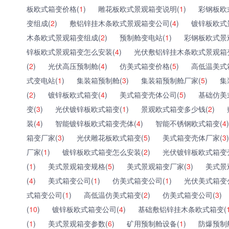
板欧式箱变价格(
1
)
雕花板欧式景观箱变说明(
1
)
彩钢板欧
变组成(
2
)
敷铝锌挂木条欧式景观箱变公司(
4
)
镀锌板欧式
木条欧式景观箱变组成(
2
)
预制舱变电站(
1
)
彩钢板欧式景
锌板欧式景观箱变怎么安装(
4
)
光伏敷铝锌挂木条欧式景观箱
(
2
)
光伏高压预制舱(
4
)
仿美式箱变价格(
5
)
高低温美式
式变电站(
1
)
集装箱预制舱(
3
)
集装箱预制舱厂家(
5
)
集
(
2
)
镀锌板欧式箱变(
4
)
美式箱变壳体公司(
5
)
基础仿美
变(
3
)
光伏镀锌板欧式箱变(
1
)
景观欧式箱变多少钱(
2
)
装(
4
)
智能镀锌板欧式箱变壳体(
4
)
智能不锈钢欧式箱变(
4
)
箱变厂家(
3
)
光伏雕花板欧式箱变(
5
)
美式箱变壳体厂家(
3
)
厂家(
1
)
镀锌板欧式箱变怎么安装(
2
)
光伏镀锌板欧式箱变
(
1
)
美式景观箱变规格(
5
)
美式景观箱变厂家(
3
)
美式景
(
4
)
美式箱变公司(
1
)
仿美式箱变公司(
1
)
光伏美式箱变
式箱变公司(
1
)
高低温仿美式箱变(
2
)
仿美式箱变公司(
3
)
(
10
)
镀锌板欧式箱变公司(
4
)
基础敷铝锌挂木条欧式箱变(
(
1
)
美式景观箱变参数(
6
)
矿用预制舱设备(
1
)
防爆预制