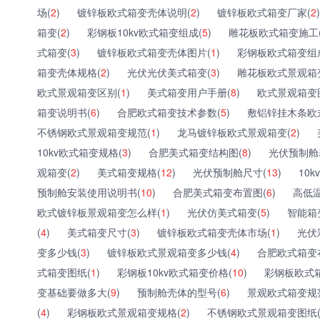
场(
2
)
镀锌板欧式箱变壳体说明(
2
)
镀锌板欧式箱变厂家(
2
)
箱变(
2
)
彩钢板10kv欧式箱变组成(
5
)
雕花板欧式箱变施工
式箱变(
3
)
镀锌板欧式箱变壳体图片(
1
)
彩钢板欧式箱变组
箱变壳体规格(
2
)
光伏光伏美式箱变(
3
)
雕花板欧式景观箱
欧式景观箱变区别(
1
)
美式箱变用户手册(
8
)
欧式景观箱变
箱变说明书(
6
)
合肥欧式箱变技术参数(
5
)
敷铝锌挂木条欧
不锈钢欧式景观箱变规范(
1
)
龙马镀锌板欧式景观箱变(
2
)
10kv欧式箱变规格(
3
)
合肥美式箱变结构图(
8
)
光伏预制舱
观箱变(
2
)
美式箱变规格(
12
)
光伏预制舱尺寸(
13
)
10
预制舱安装使用说明书(
10
)
合肥美式箱变布置图(
6
)
高低温
欧式镀锌板景观箱变怎么样(
1
)
光伏仿美式箱变(
5
)
智能箱
(
4
)
美式箱变尺寸(
3
)
镀锌板欧式箱变壳体市场(
1
)
光伏
变多少钱(
3
)
镀锌板欧式景观箱变多少钱(
4
)
合肥欧式箱变
式箱变图纸(
1
)
彩钢板10kv欧式箱变价格(
10
)
彩钢板欧式
变基础要做多大(
9
)
预制舱壳体的型号(
6
)
景观欧式箱变规
(
4
)
彩钢板欧式景观箱变规格(
2
)
不锈钢欧式景观箱变图纸