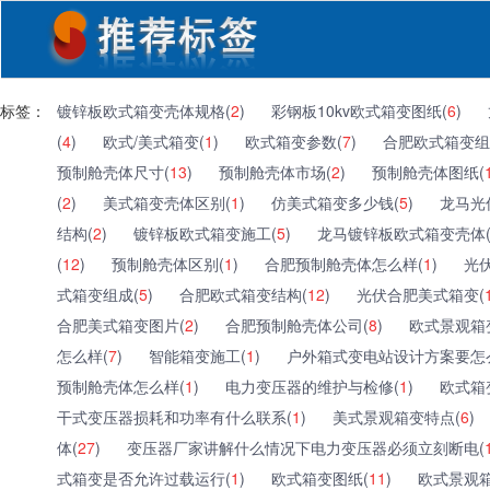
标签：
镀锌板欧式箱变壳体规格(
2
)
彩钢板10kv欧式箱变图纸(
6
)
(
4
)
欧式/美式箱变(
1
)
欧式箱变参数(
7
)
合肥欧式箱变组
预制舱壳体尺寸(
13
)
预制舱壳体市场(
2
)
预制舱壳体图纸(
(
2
)
美式箱变壳体区别(
1
)
仿美式箱变多少钱(
5
)
龙马光
结构(
2
)
镀锌板欧式箱变施工(
5
)
龙马镀锌板欧式箱变壳体
(
12
)
预制舱壳体区别(
1
)
合肥预制舱壳体怎么样(
1
)
光
式箱变组成(
5
)
合肥欧式箱变结构(
12
)
光伏合肥美式箱变(
合肥美式箱变图片(
2
)
合肥预制舱壳体公司(
8
)
欧式景观箱
怎么样(
7
)
智能箱变施工(
1
)
户外箱式变电站设计方案要怎
预制舱壳体怎么样(
1
)
电力变压器的维护与检修(
1
)
欧式箱
干式变压器损耗和功率有什么联系(
1
)
美式景观箱变特点(
6
)
体(
27
)
变压器厂家讲解什么情况下电力变压器必须立刻断电(
式箱变是否允许过载运行(
1
)
欧式箱变图纸(
11
)
欧式景观箱