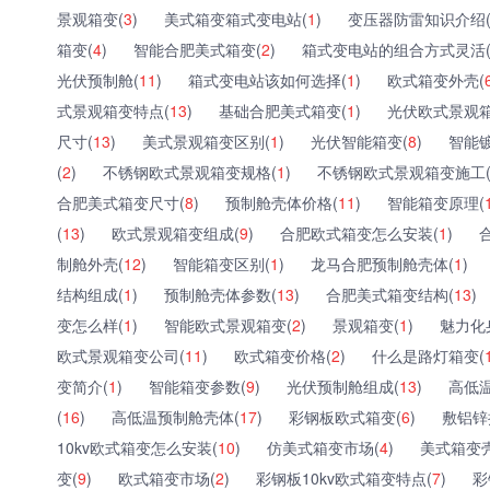
景观箱变(
3
)
美式箱变箱式变电站(
1
)
变压器防雷知识介绍
箱变(
4
)
智能合肥美式箱变(
2
)
箱式变电站的组合方式灵活
光伏预制舱(
11
)
箱式变电站该如何选择(
1
)
欧式箱变外壳(
式景观箱变特点(
13
)
基础合肥美式箱变(
1
)
光伏欧式景观箱
尺寸(
13
)
美式景观箱变区别(
1
)
光伏智能箱变(
8
)
智能
(
2
)
不锈钢欧式景观箱变规格(
1
)
不锈钢欧式景观箱变施工
合肥美式箱变尺寸(
8
)
预制舱壳体价格(
11
)
智能箱变原理(
(
13
)
欧式景观箱变组成(
9
)
合肥欧式箱变怎么安装(
1
)
制舱外壳(
12
)
智能箱变区别(
1
)
龙马合肥预制舱壳体(
1
)
结构组成(
1
)
预制舱壳体参数(
13
)
合肥美式箱变结构(
13
)
变怎么样(
1
)
智能欧式景观箱变(
2
)
景观箱变(
1
)
魅力化
欧式景观箱变公司(
11
)
欧式箱变价格(
2
)
什么是路灯箱变(
变简介(
1
)
智能箱变参数(
9
)
光伏预制舱组成(
13
)
高低
(
16
)
高低温预制舱壳体(
17
)
彩钢板欧式箱变(
6
)
敷铝锌
10kv欧式箱变怎么安装(
10
)
仿美式箱变市场(
4
)
美式箱变
变(
9
)
欧式箱变市场(
2
)
彩钢板10kv欧式箱变特点(
7
)
彩