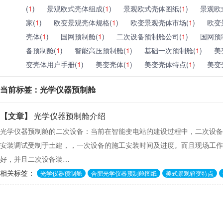
(
1
)
景观欧式壳体组成(
1
)
景观欧式壳体图纸(
1
)
景观欧
家(
1
)
欧变景观壳体规格(
1
)
欧变景观壳体市场(
1
)
欧变
壳体(
1
)
国网预制舱(
1
)
二次设备预制舱公司(
1
)
国网预
备预制舱(
1
)
智能高压预制舱(
1
)
基础一次预制舱(
1
)
美
变壳体用户手册(
1
)
美变壳体(
1
)
美变壳体特点(
1
)
美变
当前标签：光学仪器预制舱
【文章】
光学仪器预制舱介绍
光学仪器预制舱的二次设备：当前在智能变电站的建设过程中，二次设备
安装调试受制于土建，，一次设备的施工安装时间及进度。而且现场工作
好，并且二次设备装…
相关标签：
光学仪器预制舱
合肥光学仪器预制舱图纸
美式景观箱变特点