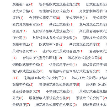
观箱变厂家(
4
)
镀锌板欧式景观箱变规范(
3
)
欧式景观箱变
变壳体价格(
1
)
智能镀锌板欧式箱变(
1
)
光伏预制舱说明书
原理(
1
)
合肥美式箱变厂家(
8
)
美式变压器(
1
)
美式箱变
欧式景观箱变安装(
4
)
基础欧式箱变(
1
)
龙马景观欧式箱变
变图片(
1
)
光伏镀锌板欧式景观箱变(
2
)
高低温彩钢板欧式
变公司(
3
)
敷铝锌挂木条欧式箱变参数(
2
)
彩钢板欧式箱变
观箱变施工(
1
)
欧式箱变区别(
2
)
基础景观欧式箱变(
3
)
景观箱变尺寸(
2
)
镀锌板欧式景观箱变图片(
1
)
彩钢板欧式
(
4
)
智能箱变的型号和区别(
12
)
雕花板欧式箱变公司(
4
)
钢板欧式箱变价格(
4
)
仿美式箱变外壳(
1
)
光伏美式箱变图
龙马欧式景观箱变(
3
)
智能敷铝锌挂木条欧式景观箱变(
2
)
(
11
)
彩钢板10kv欧式箱变施工(
1
)
雕花板欧式景观箱变结构
观箱变价格(
2
)
智能雕花板欧式景观箱变(
5
)
彩钢板10kv
变基础要做多大(
3
)
不锈钢欧式箱变(
3
)
景观欧式箱变规格
外壳(
2
)
雕花板欧式景观箱变价格(
2
)
景观欧式箱变施工(
2
)
景观箱变(
7
)
雕花板欧式箱变怎么安装(
2
)
智能敷铝锌挂木