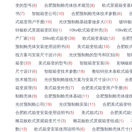
变的型号(
6
)
合肥预制舱壳体技术规范(
8
)
欧式景观箱变基
书(
7
)
智能箱变公司(
10
)
合肥预制舱壳体技术参数(
6
)
式箱变用户手册(
10
)
光伏预制舱基础要做多大(
13
)
镀锌板
锌板欧式景观箱变区别(
1
)
10kv欧式箱变外壳(
3
)
10kv欧
产厂家(
10
)
35kv欧式箱变(
39
)
欧式箱变基础(
12
)
合肥
预制舱壳体安装使用说明书(
8
)
美式箱变组成(
10
)
合肥欧
线方案与安装尺寸设计(
8
)
光伏预制舱的型号和区别(
8
)
智
箱变(
33
)
美式箱变的型号(
8
)
智能箱变安装(
9
)
彩钢板
尺寸设计(
6
)
智能箱变技术参数(
18
)
敷铝锌挂木条欧式箱变
技术规范(
6
)
光伏预制舱接线方案与安装尺寸设计(
11
)
合
箱变原理(
5
)
美式箱变外壳(
7
)
合肥美式箱变用户手册(
8
)
制舱壳体(
9
)
合肥预制舱壳体基础(
11
)
合肥预制舱壳体接线
光伏预制舱公司(
19
)
光伏预制舱安装(
11
)
合肥美式箱变特
合肥欧式箱变安装使用说明书(
5
)
美式箱式(
3
)
合肥美式箱
雕花板欧式景观箱变尺寸(
3
)
雕花板欧式景观箱变组成(
1
)
数(
13
)
欧式箱变安装使用说明书(
6
)
合肥预制舱壳体尺寸(