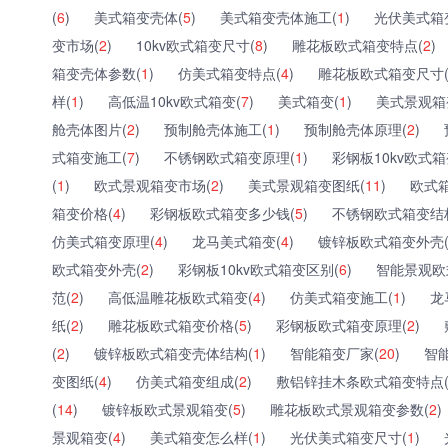
(
6
)
美式箱变壳体(
5
)
美式箱变壳体施工(
1
)
光伏美式箱
变市场(
2
)
10kv欧式箱变尺寸(
8
)
雕花板欧式箱变特点(
2
)
箱变壳体参数(
1
)
仿美式箱变特点(
4
)
雕花板欧式箱变尺寸
样(
1
)
高低温10kv欧式箱变(
7
)
美式箱变(
1
)
美式景观箱
舱壳体图片(
2
)
预制舱壳体施工(
1
)
预制舱壳体原理(
2
)
式箱变施工(
7
)
不锈钢欧式箱变原理(
1
)
彩钢板10kv欧式箱
(
1
)
欧式景观箱变市场(
2
)
美式景观箱变图纸(
11
)
欧式
箱变价格(
4
)
彩钢板欧式箱变多少钱(
5
)
不锈钢欧式箱变结
仿美式箱变原理(
4
)
龙马美式箱变(
4
)
镀锌板欧式箱变外壳
欧式箱变外壳(
2
)
彩钢板10kv欧式箱变区别(
6
)
智能景观欧
范(
2
)
高低温雕花板欧式箱变(
4
)
仿美式箱变施工(
1
)
龙
纸(
2
)
雕花板欧式箱变价格(
5
)
彩钢板欧式箱变原理(
2
)
(
2
)
镀锌板欧式箱变壳体结构(
1
)
智能箱变厂家(
20
)
智
变图纸(
4
)
仿美式箱变组成(
2
)
敷铝锌挂木条欧式箱变特点
(
14
)
镀锌板欧式景观箱变(
5
)
雕花板欧式景观箱变参数(
2
)
景观箱变(
4
)
美式箱变怎么样(
1
)
光伏美式箱变尺寸(
1
)