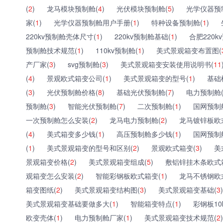
(
2
)
龙马模块预制舱(
4
)
光伏模块预制舱(
5
)
光学仪器预
家(
1
)
光学仪器预制舱用户手册(
1
)
特种设备预制舱(
1
)
220kv预制舱壳体尺寸(
1
)
220kv预制舱基础(
1
)
合肥220k
预制舱技术规范(
1
)
110kv预制舱(
1
)
美式景观箱变布置图(
产厂家(
3
)
svg预制舱(
3
)
美式景观箱变安装使用说明书(
11
(
4
)
景观欧式箱变公司(
1
)
美式景观箱变的型号(
1
)
基础
(
3
)
光伏预制舱价格(
8
)
基础光伏预制舱(
7
)
电力预制舱
预制舱(
3
)
智能光伏预制舱(
7
)
二次预制舱(
1
)
国网预制
一次预制舱怎么安装(
2
)
龙马电力预制舱(
2
)
龙马镀锌板欧
(
4
)
美式箱变多少钱(
1
)
高压预制舱多少钱(
1
)
国网预制
(
1
)
美式景观箱变的型号和区别(
2
)
景观欧式箱变(
3
)
美
景观箱变价格(
2
)
美式景观箱变组成(
5
)
敷铝锌挂木条欧式
观箱变怎么安装(
2
)
智能彩钢板欧式箱变(
1
)
龙马不锈钢欧
箱变图纸(
2
)
美式景观箱变结构图(
3
)
美式景观箱变基础(
3
)
美式景观箱变基础要做多大(
1
)
智能箱变特点(
1
)
彩钢板10
欧变壳体(
1
)
电力预制舱厂家(
1
)
美式景观箱变技术规范(
2
)