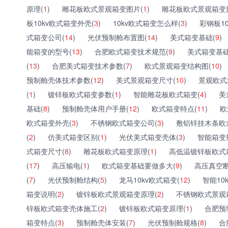
原理(
1
)
雕花板欧式景观箱变图片(
1
)
雕花板欧式景观箱变
板10kv欧式箱变外壳(
3
)
10kv欧式箱变怎么样(
3
)
彩钢板1
式箱变公司(
14
)
光伏预制舱布置图(
14
)
美式箱变基础(
9
)
能箱变的型号(
13
)
合肥欧式箱变技术规范(
9
)
美式箱变基础
(
13
)
合肥美式箱变技术参数(
7
)
欧式景观箱变结构图(
10
)
预制舱壳体技术参数(
12
)
美式景观箱变尺寸(
10
)
景观欧式
(
1
)
镀锌板欧式箱变参数(
1
)
智能雕花板欧式箱变(
4
)
美
基础(
8
)
预制舱壳体用户手册(
12
)
欧式箱变特点(
11
)
欧
欧式箱变外壳(
3
)
不锈钢欧式箱变公司(
3
)
敷铝锌挂木条欧
(
2
)
仿美式箱变区别(
1
)
光伏美式箱变壳体(
3
)
智能箱变
式箱变尺寸(
8
)
雕花板欧式箱变原理(
1
)
高低温镀锌板欧式
(
17
)
高压输电(
1
)
欧式箱变基础要做多大(
9
)
高压真空断
(
7
)
光伏预制舱结构(
5
)
龙马10kv欧式箱变(
12
)
智能10
箱变说明(
2
)
镀锌板欧式景观箱变原理(
2
)
不锈钢欧式景观
锌板欧式箱变壳体施工(
2
)
镀锌板欧式箱变原理(
1
)
合肥预
箱变特点(
3
)
预制舱壳体安装(
7
)
光伏预制舱规格(
8
)
合