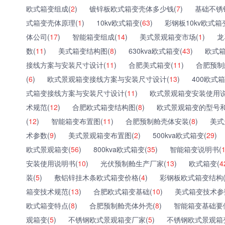
欧式箱变组成(
2
)
镀锌板欧式箱变壳体多少钱(
7
)
基础不锈
式箱变壳体原理(
1
)
10kv欧式箱变(
63
)
彩钢板10kv欧式箱
体公司(
17
)
智能箱变组成(
14
)
美式景观箱变市场(
1
)
龙
数(
11
)
美式箱变结构图(
8
)
630kva欧式箱变(
43
)
欧式箱
接线方案与安装尺寸设计(
11
)
合肥美式箱变(
11
)
合肥预制
(
6
)
欧式景观箱变接线方案与安装尺寸设计(
13
)
400欧式箱
式箱变接线方案与安装尺寸设计(
11
)
欧式景观箱变安装使用说
术规范(
12
)
合肥欧式箱变结构图(
8
)
欧式景观箱变的型号和
(
12
)
智能箱变布置图(
11
)
合肥预制舱壳体安装(
8
)
美式
术参数(
9
)
美式景观箱变布置图(
2
)
500kva欧式箱变(
29
)
欧式景观箱变(
56
)
800kva欧式箱变(
35
)
智能箱变说明书(
安装使用说明书(
10
)
光伏预制舱生产厂家(
13
)
欧式箱变(
4
装(
5
)
敷铝锌挂木条欧式箱变价格(
4
)
彩钢板欧式箱变结构
箱变技术规范(
13
)
合肥欧式箱变基础(
10
)
美式箱变技术参
欧式箱变特点(
8
)
合肥预制舱壳体外壳(
8
)
智能箱变基础要
观箱变(
5
)
不锈钢欧式景观箱变厂家(
5
)
不锈钢欧式景观箱