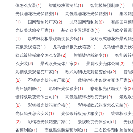
体怎么安装(
1
)
智能模块预制舱(
1
)
智能模块预制舱(
1
)
光伏雕花板光伏箱变(
1
)
高低温雕花板光伏箱变(
1
)
集装箱
(
1
)
国网预制舱厂家(
2
)
龙马国网预制舱(
2
)
智能国网预
光伏美式箱变厂家(
1
)
基础欧变景观壳体(
1
)
光伏欧变景观
(
1
)
欧式雕花板景观箱变多少钱(
1
)
龙马欧式雕花板景观箱
花板景观箱变(
1
)
龙马镀锌板光伏箱变(
1
)
龙马镀锌板光伏
欧式镀锌板箱变怎么安装(
2
)
智能镀锌板箱变(
1
)
智能镀锌
么安装(
2
)
景观欧变壳体厂家(
2
)
景观欧变壳体公司(
2
)
彩钢板景观箱变厂家(
2
)
欧式彩钢板景观箱变价格(
2
)
智能
(
2
)
不锈钢光伏箱变厂家(
2
)
敷铝锌挂木条欧变壳体厂家(
2
)
高压预制舱(
1
)
彩钢板光伏箱变(
1
)
彩钢板光伏箱变厂家(
2
)
镀锌板欧变壳体公司(
2
)
高低温镀锌板欧变壳体(
2
)
景观欧
(
2
)
彩钢板光伏箱变价格(
1
)
彩钢板欧式箱变怎么安装(
1
)
光伏箱变怎么安装(
1
)
光伏镀锌板光伏箱变(
1
)
镀锌板欧变
(
2
)
彩钢板光伏箱变厂家(
1
)
景观欧变壳体公司(
1
)
光伏
备预制舱(
1
)
高低温集装箱预制舱(
1
)
二次设备预制舱价格