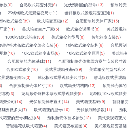
参数(
6
)
合肥欧式箱变外壳(
6
)
光伏预制舱的型号(
13
)
预制舱壳
)
不锈钢欧式景观箱变尺寸(
1
)
镀锌板欧式景观箱变区别(
1
)
35kv欧式箱变(
39
)
欧式箱变基础(
12
)
合肥预制舱壳体厂家(
15
)
厂家(
11
)
美式箱变生产厂家(
5
)
欧式箱变说明书(
8
)
美式景观箱
1000kva欧式箱变(
33
)
美式箱变的型号(
8
)
智能箱变安装(
9
)
敷铝锌挂木条欧式箱变怎么安装(
4
)
10kv欧式箱变结构(
6
)
合肥预制
规格(
10
)
10kv欧式箱变市场(
6
)
10kv欧式箱变原理(
5
)
美式箱变
)
合肥预制舱壳体基础(
11
)
合肥预制舱壳体接线方案与安装尺寸设
合肥欧式箱变(
10
)
美式景观箱变基础(
9
)
美式箱变的型号和区
式景观箱变图纸(
3
)
雕花板欧式景观箱变尺寸(
3
)
雕花板欧式景观箱
6
)
合肥预制舱壳体尺寸(
10
)
欧式箱变结构图(
12
)
预制舱壳体的
结构(
3
)
龙马敷铝锌挂木条欧式景观箱变(
5
)
彩钢板10kv欧式箱变
箱变公司(
14
)
光伏预制舱布置图(
14
)
美式箱变基础(
9
)
智能箱变
基础要做多大(
7
)
欧式箱变的型号(
10
)
光伏预制舱参数(
11
)
预制
式箱变的型号和区别(
8
)
预制舱壳体技术参数(
12
)
美式景观箱变尺
智能雕花板欧式箱变(
4
)
美式箱变布置图(
4
)
美式景观箱变基础