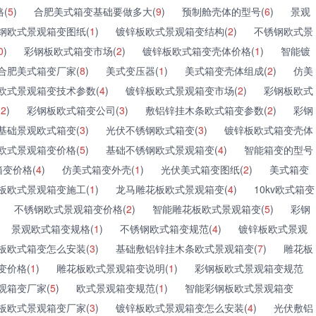
(
5
)
合肥美式箱变基础要做多大(
9
)
预制舱壳体的型号(
6
)
景观
钢欧式景观箱变图纸(
1
)
镀锌板欧式景观箱变结构(
2
)
不锈钢欧式景
0
)
彩钢板欧式箱变市场(
2
)
镀锌板欧式箱变壳体价格(
1
)
智能镀
合肥美式箱变厂家(
8
)
美式变压器(
1
)
美式箱变壳体组成(
2
)
仿美
欧式景观箱变技术参数(
4
)
镀锌板欧式景观箱变市场(
2
)
彩钢板欧式
(
2
)
彩钢板欧式箱变公司(
3
)
敷铝锌挂木条欧式箱变参数(
2
)
彩钢
基础景观欧式箱变(
3
)
光伏不锈钢欧式箱变(
3
)
镀锌板欧式箱变壳体
欧式景观箱变价格(
5
)
基础不锈钢欧式景观箱变(
4
)
智能箱变的型号
变价格(
4
)
仿美式箱变外壳(
1
)
光伏美式箱变图纸(
2
)
美式箱变
板欧式景观箱变施工(
1
)
龙马雕花板欧式景观箱变(
4
)
10kv欧式箱变
不锈钢欧式景观箱变价格(
2
)
智能雕花板欧式景观箱变(
5
)
彩钢
景观欧式箱变规格(
1
)
不锈钢欧式箱变规范(
4
)
镀锌板欧式景观
板欧式箱变怎么安装(
3
)
基础敷铝锌挂木条欧式景观箱变(
7
)
雕花板
变价格(
1
)
雕花板欧式景观箱变说明(
1
)
彩钢板欧式景观箱变规范
观箱变厂家(
5
)
欧式景观箱变规范(
1
)
智能彩钢板欧式景观箱变
板欧式景观箱变厂家(
3
)
镀锌板欧式景观箱变怎么安装(
4
)
光伏敷铝