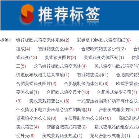
标签：
镀锌板欧式箱变壳体规格(
2
)
彩钢板10kv欧式箱变图纸(
6
)
组成(
4
)
智能箱变怎么样(
2
)
合肥欧式箱变多少钱(
2
)
合
式箱变(
13
)
美式箱变图片(
2
)
美式箱变壳体区别(
1
)
仿
工(
5
)
龙马镀锌板欧式箱变壳体(
4
)
美式箱变与欧式箱变的
缆敷设布线相关注意事项(
1
)
智能箱变说明(
1
)
合肥美式箱
合肥美式箱变图片(
2
)
合肥预制舱壳体公司(
8
)
欧式景观箱
要怎么做(
1
)
合肥欧式箱变尺寸(
10
)
合肥美式箱变公司(
7
)
(
9
)
美式景观箱变公司(
6
)
干式变压器损耗和功率有什么联
什么情况下电力变压器必须立刻断电(
1
)
合肥美式箱变图纸(
1
景观箱变怎么安装(
3
)
光伏预制舱怎么安装(
10
)
高低温欧式
美式箱变(
4
)
智能合肥美式箱变(
2
)
箱式变电站的组合方式
变外壳(
6
)
美式景观箱变规范(
1
)
龙马合肥欧式箱变(
1
)