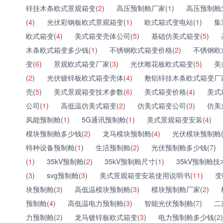
锌挂木条欧式景观箱变(
2
)
高压预制舱厂家(
1
)
高压预制舱
(
4
)
光伏彩钢板欧式景观箱变(
1
)
欧式箱式变电站(
1
)
集
欧式箱变(
4
)
美式箱变壳体公司(
5
)
基础仿美式箱变(
5
)
木条欧式箱变多少钱(
1
)
不锈钢欧式箱变价格(
2
)
不锈钢欧
变(
6
)
景观欧式箱变厂家(
3
)
光伏雕花板欧式箱变(
5
)
美
(
2
)
光伏镀锌板欧式箱变壳体(
4
)
敷铝锌挂木条欧式箱变厂
壳(
5
)
美式景观箱变技术参数(
6
)
美式箱变价格(
4
)
美式
公司(
1
)
高低温仿美式箱变(
2
)
仿美式箱变公司(
3
)
仿美
风能预制舱(
1
)
5G通讯预制舱(
1
)
美式景观箱变安装(
4
)
模块预制舱多少钱(
2
)
龙马模块预制舱(
4
)
光伏模块预制舱
特种设备预制舱(
1
)
生活预制舱(
2
)
光伏预制舱多少钱(
7
)
(
1
)
35kV预制舱(
2
)
35kV预制舱尺寸(
1
)
35kV预制舱技
(
3
)
svg预制舱(
3
)
美式景观箱变安装使用说明书(
11
)
变
块预制舱(
3
)
高低温模块预制舱(
3
)
模块预制舱厂家(
2
)
预制舱(
4
)
高低温电力预制舱(
3
)
智能光伏预制舱(
7
)
二
力预制舱(
2
)
龙马镀锌板欧式箱变(
3
)
电力预制舱多少钱(
2
)