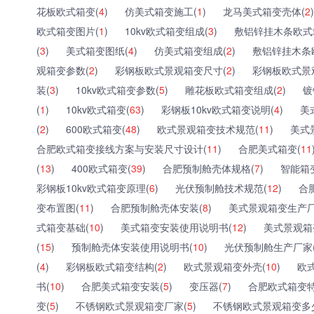
花板欧式箱变(
4
)
仿美式箱变施工(
1
)
龙马美式箱变壳体(
2
)
欧式箱变图片(
1
)
10kv欧式箱变组成(
3
)
敷铝锌挂木条欧式
(
3
)
美式箱变图纸(
4
)
仿美式箱变组成(
2
)
敷铝锌挂木条
观箱变参数(
2
)
彩钢板欧式景观箱变尺寸(
2
)
彩钢板欧式景
装(
3
)
10kv欧式箱变参数(
5
)
雕花板欧式箱变组成(
2
)
镀
(
1
)
10kv欧式箱变(
63
)
彩钢板10kv欧式箱变说明(
4
)
美
(
2
)
600欧式箱变(
48
)
欧式景观箱变技术规范(
11
)
美式
合肥欧式箱变接线方案与安装尺寸设计(
11
)
合肥美式箱变(
11
(
13
)
400欧式箱变(
39
)
合肥预制舱壳体规格(
7
)
智能箱
彩钢板10kv欧式箱变原理(
6
)
光伏预制舱技术规范(
12
)
合
变布置图(
11
)
合肥预制舱壳体安装(
8
)
美式景观箱变生产厂
式箱变基础(
10
)
美式箱变安装使用说明书(
12
)
美式景观箱
(
15
)
预制舱壳体安装使用说明书(
10
)
光伏预制舱生产厂家
(
4
)
彩钢板欧式箱变结构(
2
)
欧式景观箱变外壳(
10
)
欧
书(
10
)
合肥美式箱变安装(
5
)
变压器(
7
)
合肥欧式箱变特
变(
5
)
不锈钢欧式景观箱变厂家(
5
)
不锈钢欧式景观箱变多