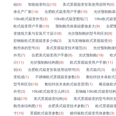
础(
6
)
智能箱变特点(
10
)
美式景观箱变安装使用说明书(
6
)
体生产厂家(
14
)
合肥欧式箱变用户手册(
10
)
光伏预制舱基
10kv欧式箱变外壳(
3
)
10kv欧式箱变图纸(
7
)
10kv欧式箱
欧式箱变用户手册(
10
)
预制舱壳体基础要做多大(
9
)
合肥
变接线方案与安装尺寸设计(
8
)
光伏预制舱的型号和区别(
8
)
彩钢板欧式景观箱变多少钱(
3
)
龙马彩钢板欧式景观箱变(
6
)
舱壳体的型号(
6
)
美式景观箱变技术规范(
6
)
光伏预制舱接
外壳(
7
)
合肥美式箱变用户手册(
8
)
光伏预制舱(
18
)
欧
计(
11
)
光伏预制舱结构图(
8
)
欧式景观箱变用户手册(
11
)
别(
4
)
合肥欧式箱变安装使用说明书(
5
)
美式箱式(
3
)
合
变组成(
1
)
不锈钢欧式景观箱变参数(
3
)
敷铝锌挂木条欧式
型号和区别(
16
)
敷铝锌挂木条欧式箱变原理(
1
)
雕花板欧
外壳(
3
)
10kv欧式箱变怎么样(
3
)
彩钢板10kv欧式箱变结构
基础(
15
)
美式景观箱变结构(
4
)
美式景观箱变的型号和区别
舱壳体结构图(
13
)
合肥美式箱变技术参数(
7
)
欧式景观箱变
寸(
10
)
景观欧式箱变参数(
3
)
镀锌板欧式箱变壳体参数(
3
)