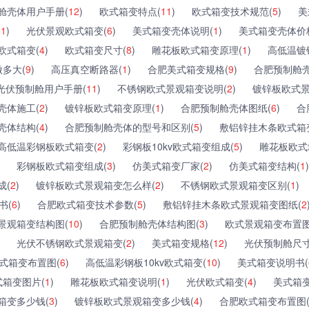
舱壳体用户手册(
12
)
欧式箱变特点(
11
)
欧式箱变技术规范(
5
)
美
(
1
)
光伏景观欧式箱变(
6
)
美式箱变壳体说明(
1
)
美式箱变壳体价
欧式箱变(
4
)
欧式箱变尺寸(
8
)
雕花板欧式箱变原理(
1
)
高低温镀
多大(
9
)
高压真空断路器(
1
)
合肥美式箱变规格(
9
)
合肥预制舱壳
光伏预制舱用户手册(
11
)
不锈钢欧式景观箱变说明(
2
)
镀锌板欧式景
壳体施工(
2
)
镀锌板欧式箱变原理(
1
)
合肥预制舱壳体图纸(
6
)
合
壳体结构(
4
)
合肥预制舱壳体的型号和区别(
5
)
敷铝锌挂木条欧式箱
高低温彩钢板欧式箱变(
2
)
彩钢板10kv欧式箱变组成(
5
)
雕花板欧式
彩钢板欧式箱变组成(
3
)
仿美式箱变厂家(
2
)
仿美式箱变结构(
1
)
成(
2
)
镀锌板欧式景观箱变怎么样(
2
)
不锈钢欧式景观箱变区别(
1
)
书(
6
)
合肥欧式箱变技术参数(
5
)
敷铝锌挂木条欧式景观箱变图纸(
2
景观箱变结构图(
10
)
合肥预制舱壳体结构图(
3
)
欧式景观箱变布置图
光伏不锈钢欧式景观箱变(
2
)
美式箱变规格(
12
)
光伏预制舱尺寸
式箱变布置图(
6
)
高低温彩钢板10kv欧式箱变(
10
)
美式箱变说明书(
箱变图片(
1
)
雕花板欧式箱变说明(
1
)
光伏欧式箱变(
4
)
美式箱变
箱变多少钱(
3
)
镀锌板欧式景观箱变多少钱(
4
)
合肥欧式箱变布置图