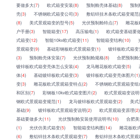
要做多大(
7
)
欧式箱变安装(
8
)
预制舱壳体基础(
8
)
预制
壳(
3
)
不锈钢欧式箱变公司(
3
)
敷铝锌挂木条欧式箱变规范
(
8
)
美式景观箱变的型号(
5
)
光伏预制舱特点(
7
)
雕花板
户手册(
3
)
智能箱变(
17
)
高压输电(
1
)
欧式箱变基础要做
式箱变(
12
)
智能10kv欧式箱变(
11
)
智能箱变结构(
10
)
景观箱变(
9
)
基础彩钢板欧式景观箱变(
1
)
镀锌板欧式箱变
(
3
)
预制舱壳体安装(
7
)
光伏预制舱规格(
8
)
合肥预制舱
镀锌板欧式箱变壳体怎么安装(
4
)
龙马雕花板欧式箱变(
5
)
体(
4
)
基础镀锌板欧式箱变(
3
)
镀锌板欧式箱变壳体图片(
1
)
变(
3
)
雕花板欧式景观箱变特点(
2
)
不锈钢欧式景观箱变组
和区别(
7
)
彩钢板10kv欧式箱变图片(
2
)
欧式景观箱变说明
钢欧式景观箱变规范(
1
)
龙马镀锌板欧式景观箱变(
2
)
美式
基础(
9
)
镀锌板欧式景观箱变说明(
2
)
欧式景观箱变原理(
2
)
基础要做多大(
11
)
光伏预制舱安装使用说明书(
10
)
合肥美
(
1
)
光伏仿美式箱变(
5
)
智能箱变结构图(
14
)
雕花板欧式
(
6
)
敷铝锌挂木条欧式景观箱变(
7
)
敷铝锌挂木条欧式景观