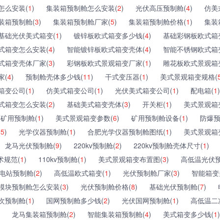
怎么安装(
1
)
集装箱预制舱怎么安装(
2
)
光伏高压预制舱(
4
)
仿美
装箱预制舱(
3
)
集装箱预制舱厂家(
5
)
集装箱预制舱价格(
1
)
集装
基础光伏美式箱变(
1
)
镀锌板欧式箱变多少钱(
4
)
基础彩钢板欧式箱
式箱变怎么安装(
4
)
智能镀锌板欧式箱变壳体(
4
)
智能不锈钢欧式箱
式箱变壳体厂家(
3
)
彩钢板欧式景观箱变厂家(
1
)
雕花板欧式景观箱
家(
4
)
预制舱壳体多少钱(
11
)
干式变压器(
1
)
美式景观箱变规格(
箱变公司(
1
)
仿美式箱变公司(
1
)
光伏美式箱变公司(
1
)
配电箱(
1
)
式箱变怎么安装(
2
)
基础美式箱变壳体(
3
)
开关柜(
1
)
美式景观箱
矿用预制舱(
1
)
美式景观箱变参数(
6
)
矿用预制舱设备(
1
)
防爆预
(
5
)
光学仪器预制舱(
1
)
合肥光学仪器预制舱图纸(
1
)
美式景观箱
龙马光伏预制舱(
9
)
220kv预制舱(
2
)
220kv预制舱壳体尺寸(
1
)
术规范(
1
)
110kv预制舱(
1
)
美式景观箱变布置图(
3
)
高低温光伏预
电站预制舱(
2
)
高低温欧式箱变(
1
)
光伏预制舱厂家(
3
)
智能箱变
模块预制舱怎么安装(
3
)
光伏预制舱价格(
8
)
基础光伏预制舱(
7
)
次预制舱(
1
)
国网预制舱多少钱(
2
)
光伏国网预制舱(
1
)
高低温二
龙马集装箱预制舱(
2
)
智能集装箱预制舱(
4
)
美式箱变多少钱(
1
)