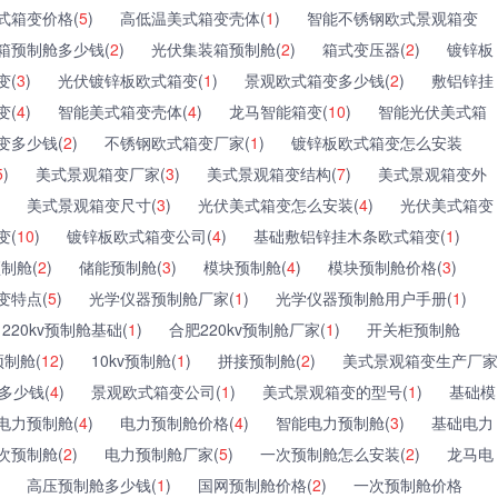
式箱变价格(
5
)
高低温美式箱变壳体(
1
)
智能不锈钢欧式景观箱变
箱预制舱多少钱(
2
)
光伏集装箱预制舱(
2
)
箱式变压器(
2
)
镀锌板
变(
3
)
光伏镀锌板欧式箱变(
1
)
景观欧式箱变多少钱(
2
)
敷铝锌挂
变(
4
)
智能美式箱变壳体(
4
)
龙马智能箱变(
10
)
智能光伏美式箱
变多少钱(
2
)
不锈钢欧式箱变厂家(
1
)
镀锌板欧式箱变怎么安装
5
)
美式景观箱变厂家(
3
)
美式景观箱变结构(
7
)
美式景观箱变外
美式景观箱变尺寸(
3
)
光伏美式箱变怎么安装(
4
)
光伏美式箱变
变(
10
)
镀锌板欧式箱变公司(
4
)
基础敷铝锌挂木条欧式箱变(
1
)
制舱(
2
)
储能预制舱(
3
)
模块预制舱(
4
)
模块预制舱价格(
3
)
变特点(
5
)
光学仪器预制舱厂家(
1
)
光学仪器预制舱用户手册(
1
)
220kv预制舱基础(
1
)
合肥220kv预制舱厂家(
1
)
开关柜预制舱
制舱(
12
)
10kv预制舱(
1
)
拼接预制舱(
2
)
美式景观箱变生产厂家
多少钱(
4
)
景观欧式箱变公司(
1
)
美式景观箱变的型号(
1
)
基础模
电力预制舱(
4
)
电力预制舱价格(
4
)
智能电力预制舱(
3
)
基础电力
次预制舱(
2
)
电力预制舱厂家(
5
)
一次预制舱怎么安装(
2
)
龙马电
高压预制舱多少钱(
1
)
国网预制舱价格(
2
)
一次预制舱价格