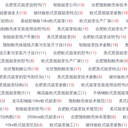
合肥美式箱变说明书(
7
)
智能箱变公司(
10
)
合肥预制舱壳体技术
础要做多大(
13
)
镀锌板欧式景观箱变特点(
3
)
欧式景观箱变参数(
16
变说明(
4
)
基础彩钢板10kv欧式箱变(
16
)
欧式箱变生产厂家(
10
)
预制舱壳体安装使用说明书(
8
)
美式箱变组成(
10
)
合肥欧式箱变生产
智能箱变用户手册(
9
)
美式景观箱变(
8
)
合肥欧式箱变说明书(
10
)
预制舱壳体接线方案与安装尺寸设计(
6
)
智能箱变技术参数(
18
)
线方案与安装尺寸设计(
11
)
合肥欧式箱变的型号(
11
)
美式景观箱变
式景观箱变的型号(
8
)
欧式景观箱变生产厂家(
11
)
合肥预制舱壳体(
9
光伏预制舱公司(
19
)
光伏预制舱安装(
11
)
合肥美式箱变特点(
16
)
肥美式箱变的型号和区别(
11
)
美式景观箱变技术参数(
5
)
镀锌板欧
景观箱变结构(
3
)
合肥美式箱变参数(
13
)
欧式箱变安装使用说明书(
式景观箱变图片(
1
)
雕花板欧式景观箱变施工(
1
)
不锈钢欧式景观箱变
(
3
)
龙马彩钢板10kv欧式箱变(
9
)
预制舱壳体技术规范(
12
)
美式
(
10
)
智能箱变的型号(
13
)
合肥欧式箱变技术规范(
9
)
美式箱变
结构图(
10
)
250kva欧式箱变(
41
)
合肥预制舱壳体布置图(
6
)
欧
10kv欧式箱变区别(
4
)
欧式箱变施工(
1
)
镀锌板欧式箱变参数(
1
)