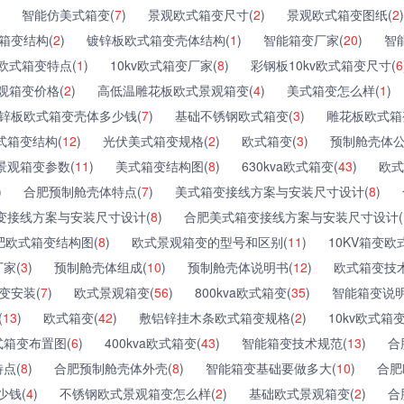
智能仿美式箱变(
7
)
景观欧式箱变尺寸(
2
)
景观欧式箱变图纸(
2
)
箱变结构(
2
)
镀锌板欧式箱变壳体结构(
1
)
智能箱变厂家(
20
)
智
欧式箱变特点(
1
)
10kv欧式箱变厂家(
8
)
彩钢板10kv欧式箱变尺寸(
6
观箱变价格(
2
)
高低温雕花板欧式景观箱变(
4
)
美式箱变怎么样(
1
)
锌板欧式箱变壳体多少钱(
7
)
基础不锈钢欧式箱变(
3
)
雕花板欧式箱
式箱变结构(
12
)
光伏美式箱变规格(
2
)
欧式箱变(
3
)
预制舱壳体公
景观箱变参数(
11
)
美式箱变结构图(
8
)
630kva欧式箱变(
43
)
欧式
)
合肥预制舱壳体特点(
7
)
美式箱变接线方案与安装尺寸设计(
8
)
变接线方案与安装尺寸设计(
8
)
合肥美式箱变接线方案与安装尺寸设计(
肥欧式箱变结构图(
8
)
欧式景观箱变的型号和区别(
11
)
10KV箱变欧
家(
3
)
预制舱壳体组成(
10
)
预制舱壳体说明书(
12
)
欧式箱变技术
变安装(
7
)
欧式景观箱变(
56
)
800kva欧式箱变(
35
)
智能箱变说明
(
13
)
欧式箱变(
42
)
敷铝锌挂木条欧式箱变规格(
2
)
10kv欧式箱
式箱变布置图(
6
)
400kva欧式箱变(
43
)
智能箱变技术规范(
13
)
合
点(
8
)
合肥预制舱壳体外壳(
8
)
智能箱变基础要做多大(
10
)
合肥
少钱(
4
)
不锈钢欧式景观箱变怎么样(
2
)
基础欧式景观箱变(
2
)
合