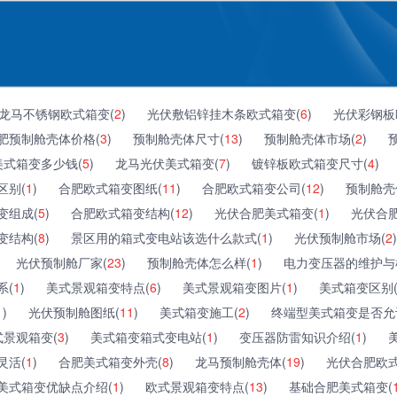
龙马不锈钢欧式箱变(
2
)
光伏敷铝锌挂木条欧式箱变(
6
)
光伏彩钢板
肥预制舱壳体价格(
3
)
预制舱壳体尺寸(
13
)
预制舱壳体市场(
2
)
美式箱变多少钱(
5
)
龙马光伏美式箱变(
7
)
镀锌板欧式箱变尺寸(
4
)
区别(
1
)
合肥欧式箱变图纸(
11
)
合肥欧式箱变公司(
12
)
预制舱壳
变组成(
5
)
合肥欧式箱变结构(
12
)
光伏合肥美式箱变(
1
)
光伏合
变结构(
8
)
景区用的箱式变电站该选什么款式(
1
)
光伏预制舱市场(
2
)
光伏预制舱厂家(
23
)
预制舱壳体怎么样(
1
)
电力变压器的维护与
系(
1
)
美式景观箱变特点(
6
)
美式景观箱变图片(
1
)
美式箱变区别
1
)
光伏预制舱图纸(
11
)
美式箱变施工(
2
)
终端型美式箱变是否允
景观箱变(
3
)
美式箱变箱式变电站(
1
)
变压器防雷知识介绍(
1
)
灵活(
1
)
合肥美式箱变外壳(
8
)
龙马预制舱壳体(
19
)
光伏合肥欧式
美式箱变优缺点介绍(
1
)
欧式景观箱变特点(
13
)
基础合肥美式箱变(