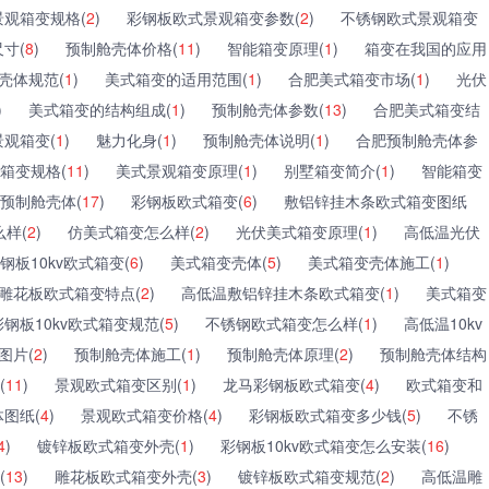
观箱变规格(
2
)
彩钢板欧式景观箱变参数(
2
)
不锈钢欧式景观箱变
寸(
8
)
预制舱壳体价格(
11
)
智能箱变原理(
1
)
箱变在我国的应用
壳体规范(
1
)
美式箱变的适用范围(
1
)
合肥美式箱变市场(
1
)
光伏
)
美式箱变的结构组成(
1
)
预制舱壳体参数(
13
)
合肥美式箱变结
景观箱变(
1
)
魅力化身(
1
)
预制舱壳体说明(
1
)
合肥预制舱壳体参
箱变规格(
11
)
美式景观箱变原理(
1
)
别墅箱变简介(
1
)
智能箱变
预制舱壳体(
17
)
彩钢板欧式箱变(
6
)
敷铝锌挂木条欧式箱变图纸
样(
2
)
仿美式箱变怎么样(
2
)
光伏美式箱变原理(
1
)
高低温光伏
钢板10kv欧式箱变(
6
)
美式箱变壳体(
5
)
美式箱变壳体施工(
1
)
雕花板欧式箱变特点(
2
)
高低温敷铝锌挂木条欧式箱变(
1
)
美式箱变
彩钢板10kv欧式箱变规范(
5
)
不锈钢欧式箱变怎么样(
1
)
高低温10kv
图片(
2
)
预制舱壳体施工(
1
)
预制舱壳体原理(
2
)
预制舱壳体结构
(
11
)
景观欧式箱变区别(
1
)
龙马彩钢板欧式箱变(
4
)
欧式箱变和
图纸(
4
)
景观欧式箱变价格(
4
)
彩钢板欧式箱变多少钱(
5
)
不锈
4
)
镀锌板欧式箱变外壳(
1
)
彩钢板10kv欧式箱变怎么安装(
16
)
(
13
)
雕花板欧式箱变外壳(
3
)
镀锌板欧式箱变规范(
2
)
高低温雕