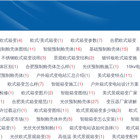
欧式箱变(
4
)
欧式/美式箱变(
1
)
欧式箱变参数(
7
)
合肥欧式箱变
预制舱壳体图纸(
11
)
智能预制舱壳体(
16
)
基础预制舱壳体(
15
)
美
不锈钢欧式箱变说明(
3
)
景观欧式箱变结构(
2
)
镀锌板欧式箱变施
体区别(
1
)
合肥预制舱壳体怎么样(
1
)
光伏预制舱施工(
1
)
10kv电
肥预制舱壳体(
1
)
户外箱式变电站汇总介绍(
1
)
美式箱变特点(
11
)
欧式箱变怎么样(
7
)
智能箱变施工(
1
)
户外箱式变电站设计方案
检修(
1
)
欧式箱变图片(
2
)
智能箱变图纸(
11
)
美式景观箱变厂家
(
1
)
合肥美式箱变规范(
1
)
光伏预制舱壳体(
27
)
变压器厂家讲解
许过载运行(
1
)
欧式箱变图纸(
11
)
欧式景观箱变多少钱(
3
)
欧式
美式箱变市场(
1
)
预制舱壳体外壳(
5
)
智能箱变怎么安装(
11
)
智能
箱变(
1
)
光伏光伏预制舱(
11
)
箱式变电站该如何选择(
1
)
欧式箱
1
)
光伏欧式景观箱变(
3
)
高低温 美式景观箱变(
1
)
美式箱变配件