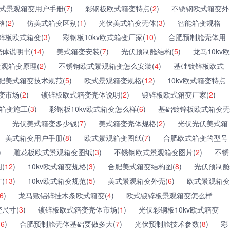
式景观箱变用户手册(
7
)
彩钢板欧式箱变特点(
2
)
不锈钢欧式箱变外
格(
2
)
仿美式箱变区别(
1
)
光伏美式箱变壳体(
3
)
智能箱变规格
锌板欧式箱变(
3
)
彩钢板10kv欧式箱变厂家(
10
)
合肥预制舱壳体用
体说明书(
14
)
美式箱变安装(
7
)
光伏预制舱结构(
5
)
龙马10kv欧
观箱变原理(
2
)
不锈钢欧式景观箱变怎么安装(
4
)
基础镀锌板欧式
肥美式箱变技术规范(
5
)
欧式景观箱变规格(
12
)
10kv欧式箱变特点
变市场(
2
)
镀锌板欧式箱变壳体说明(
2
)
镀锌板欧式箱变厂家(
2
)
箱变施工(
3
)
彩钢板10kv欧式箱变怎么样(
6
)
基础镀锌板欧式箱变壳
光伏美式箱变多少钱(
7
)
美式箱变壳体规格(
2
)
光伏光伏美式箱
美式箱变用户手册(
8
)
欧式景观箱变图纸(
7
)
合肥欧式箱变的型号
)
雕花板欧式景观箱变图纸(
3
)
不锈钢欧式景观箱变图片(
2
)
不锈
(
12
)
10kv欧式箱变规格(
3
)
合肥美式箱变结构图(
8
)
光伏预制舱
(
13
)
10kv欧式箱变规范(
5
)
美式景观箱变外壳(
6
)
欧式景观箱变
6
)
龙马敷铝锌挂木条欧式箱变(
4
)
欧式镀锌板景观箱变怎么样
尺寸(
3
)
镀锌板欧式箱变壳体市场(
1
)
光伏彩钢板10kv欧式箱变
(
6
)
合肥预制舱壳体基础要做多大(
7
)
光伏预制舱技术参数(
8
)
彩