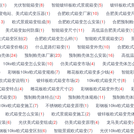
(
1
)
光伏智能箱变(
8
)
智能镀锌板欧式景观箱变(
5
)
镀锌板欧式景
变电站、美式箱式变压器(
1
)
合肥欧式箱变厂家(
10
)
合肥美式箱变尺
13
)
欧式景观箱变组成(
9
)
合肥欧式箱变怎么安装(
1
)
合肥预制舱
美式箱变如何防腐(
1
)
智能箱变尺寸(
11
)
高低温合肥美式箱变(
1
欧式箱变区别(
2
)
合肥欧式箱变怎么样(
1
)
智能欧式景观箱变(
2
)
欧式箱变价格(
2
)
什么是路灯箱变(
1
)
智能箱变外壳(
10
)
合肥欧式
壳体(
24
)
预制舱壳体厂家(
23
)
预制舱壳体怎么安装(
16
)
高低温
10kv欧式箱变怎么安装(
10
)
仿美式箱变市场(
4
)
美式箱变壳体怎么
)
彩钢板10kv欧式箱变规格(
7
)
雕花板欧式箱变多少钱(
4
)
智能彩
欧式箱变说明(
1
)
镀锌板欧式箱变市场(
2
)
10kv欧式箱变尺寸(
8
)
式箱变特点(
4
)
雕花板欧式箱变尺寸(
2
)
彩钢板欧式箱变外壳(
4
)
式箱变(
3
)
预制舱壳体特点(
12
)
预制舱壳体规格(
11
)
预制舱壳体
10kv欧式箱变施工(
7
)
不锈钢欧式箱变原理(
1
)
彩钢板10kv欧式箱变
欧式箱变怎么安装(
1
)
欧式景观箱变施工(
2
)
镀锌板欧式箱变壳体
装(
6
)
光伏美式箱变组成(
2
)
仿美式箱变原理(
4
)
龙马美式箱变(
钢板10kv欧式箱变区别(
6
)
智能景观欧式箱变(
7
)
光伏10kv欧式箱变