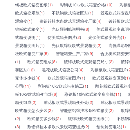
钢板欧式箱变图纸(
1
)
彩钢板10kv欧式箱变价格(
10
)
彩钢
欧式箱变规范(
1
)
不锈钢欧式箱变区别(
1
)
景观欧式箱变说
观箱变(
1
)
敷铝锌挂木条欧式景观箱变厂家(
4
)
镀锌板欧式
锌板欧式箱变(
1
)
光伏预制舱说明书(
8
)
美式景观箱变说明
式箱变说明(
1
)
仿美式箱变图片(
2
)
光伏美式箱变外壳(
1
)
景观箱变图片(
1
)
光伏镀锌板欧式景观箱变(
2
)
高低温彩钢
板欧式箱变厂家(
5
)
智能箱变生产厂家(
9
)
合肥美式箱变安
(
1
)
欧式箱变组成(
8
)
镀锌板欧式景观箱变尺寸(
2
)
镀锌
和区别(
12
)
雕花板欧式箱变公司(
4
)
彩钢板欧式箱变图片(
壳体多少钱(
4
)
欧式景观箱变图片(
1
)
欧式景观箱变区别(
1
)
公司(
11
)
彩钢板10kv欧式箱变施工(
1
)
雕花板欧式景观箱变
板10kv欧式箱变市场(
6
)
彩钢板10kv欧式箱变多少钱(
11
)
箱变组成(
2
)
雕花板欧式景观箱变外壳(
2
)
雕花板欧式景观
欧式箱变怎么安装(
2
)
智能敷铝锌挂木条欧式箱变(
2
)
镀锌
(
2
)
欧式箱变多少钱(
2
)
镀锌板欧式箱变图纸(
1
)
不锈钢
(
3
)
敷铝锌挂木条欧式景观箱变组成(
2
)
预制舱变电站(
1
)