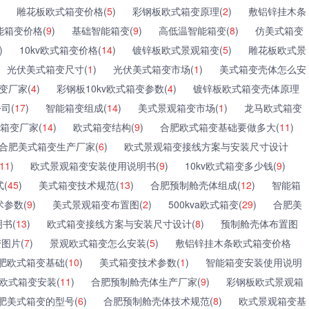
雕花板欧式箱变价格(
5
)
彩钢板欧式箱变原理(
2
)
敷铝锌挂木条
能箱变价格(
9
)
基础智能箱变(
9
)
高低温智能箱变(
8
)
仿美式箱变
)
10kv欧式箱变价格(
14
)
镀锌板欧式景观箱变(
5
)
雕花板欧式景
光伏美式箱变尺寸(
1
)
光伏美式箱变市场(
1
)
美式箱变壳体怎么安
变厂家(
4
)
彩钢板10kv欧式箱变参数(
4
)
镀锌板欧式箱变壳体原理
司(
17
)
智能箱变组成(
14
)
美式景观箱变市场(
1
)
龙马欧式箱变
箱变厂家(
14
)
欧式箱变结构(
9
)
合肥欧式箱变基础要做多大(
11
)
合肥美式箱变生产厂家(
6
)
欧式景观箱变接线方案与安装尺寸设计
11
)
欧式景观箱变安装使用说明书(
9
)
10kv欧式箱变多少钱(
9
)
式(
45
)
美式箱变技术规范(
13
)
合肥预制舱壳体组成(
12
)
智能箱
参数(
9
)
美式景观箱变布置图(
2
)
500kva欧式箱变(
29
)
合肥美
书(
13
)
欧式箱变接线方案与安装尺寸设计(
8
)
预制舱壳体布置图
变图片(
7
)
景观欧式箱变怎么安装(
5
)
敷铝锌挂木条欧式箱变价格
肥欧式箱变基础(
10
)
美式箱变技术参数(
1
)
智能箱变安装使用说明
欧式箱变安装(
11
)
合肥预制舱壳体生产厂家(
9
)
彩钢板欧式景观箱
肥美式箱变的型号(
6
)
合肥预制舱壳体技术规范(
8
)
欧式景观箱变基