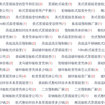
美式景观箱变的型号和区别(
2
)
景观欧式箱变(
3
)
美式景观箱变接线
变公司(
1
)
欧式景观箱变用户手册(
1
)
彩钢板欧式箱变外壳(
1
)
雕
图纸(
2
)
美式景观箱变结构图(
3
)
美式景观箱变基础(
3
)
美式景观
kv欧式箱变规格(
1
)
美式景观箱变说明书(
1
)
集装箱预制舱厂家(
1
)
高低温敷铝锌挂木条欧式景观箱变(
2
)
预制舱壳体价格(
1
)
敷铝
箱变壳体(
1
)
美变壳体如何计算(
1
)
欧式箱变的组成(
1
)
光伏预制
高低温高压预制舱(
2
)
高低温高压预制舱(
1
)
高低温不锈钢欧式
彩钢板光伏箱变(
1
)
基础镀锌板欧式景观箱变(
1
)
10kv欧式箱变怎么
公司(
2
)
基础雕花板欧式景观箱变(
1
)
高低温镀锌板欧式景观箱变(
1
)
体价格(
2
)
龙马镀锌板欧变壳体(
1
)
智能镀锌板欧变壳体(
2
)
基础
壳体(
2
)
镀锌板欧变壳体多少钱(
2
)
镀锌板欧变壳体怎么安装(
4
)
变景观壳体公司(
4
)
欧变景观壳体公司(
3
)
镀锌板箱变厂家(
2
)
镀
铝锌挂木条景观箱变(
1
)
基础欧式敷铝锌挂木条景观箱变(
1
)
高低温
锌板欧式箱变壳体公司(
2
)
二次预制舱厂家(
2
)
二次预制舱厂家(
2
)
彩钢板欧式景观箱变公司(
1
)
彩钢板欧式景观箱变公司(
1
)
欧式敷
少钱(
2
)
欧式敷铝锌挂木条景观箱变多少钱(
2
)
雕花板欧式景观箱变