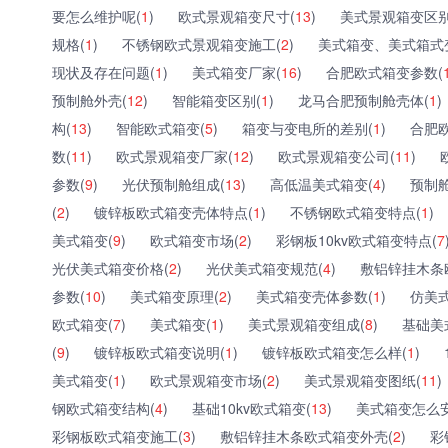
要怎么维护呢(
1
)
欧式景观箱变尺寸(
13
)
美式景观箱变区别
规格(
1
)
不锈钢欧式景观箱变施工(
2
)
美式箱变、美式箱式
现状及存在问题(
1
)
美式箱变厂家(
16
)
合肥欧式箱变参数(
预制舱外壳(
12
)
智能箱变区别(
1
)
龙马合肥预制舱壳体(
1
)
构(
13
)
智能欧式箱变(
5
)
箱变与变电所的差别(
1
)
合肥
数(
11
)
欧式景观箱变厂家(
12
)
欧式景观箱变公司(
11
)
参数(
9
)
光伏预制舱组成(
13
)
高低温美式箱变(
4
)
预制舱
(
2
)
镀锌板欧式箱变壳体特点(
1
)
不锈钢欧式箱变特点(
1
)
美式箱变(
9
)
欧式箱变市场(
2
)
彩钢板10kv欧式箱变特点(
7
光伏美式箱变价格(
2
)
光伏美式箱变规范(
4
)
敷铝锌挂木条
参数(
10
)
美式箱变原理(
2
)
美式箱变壳体参数(
1
)
仿美
欧式箱变(
7
)
美式箱变(
1
)
美式景观箱变组成(
8
)
基础美
(
9
)
镀锌板欧式箱变说明(
1
)
镀锌板欧式箱变怎么样(
1
)
美式箱变(
1
)
欧式景观箱变市场(
2
)
美式景观箱变图纸(
11
)
钢欧式箱变结构(
4
)
基础10kv欧式箱变(
13
)
美式箱变怎么安
彩钢板欧式箱变施工(
3
)
敷铝锌挂木条欧式箱变外壳(
2
)
彩