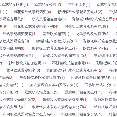
板欧式箱变区别(
4
)
欧式箱变公司(
7
)
电力变压器(
1
)
欧式箱变规格
明(
1
)
雕花板欧式景观箱变(
4
)
彩钢板欧式景观箱变规格(
2
)
不锈
景观箱变规范(
3
)
欧式景观箱变价格(
3
)
彩钢板10kv欧式箱变公司(
1
书(
9
)
雕花板欧式景观箱变区别(
4
)
彩钢板欧式景观箱变原理(
1
)
欧式景观箱变安装(
4
)
基础欧式箱变(
1
)
龙马景观欧式箱变(
5
)
板欧式景观箱变(
3
)
敷铝锌挂木条欧式箱变(
3
)
彩钢板欧式箱变参数
装使用说明书(
8
)
镀锌板欧式景观箱变施工(
1
)
欧式箱变区别(
2
)
板欧式景观箱变图片(
1
)
彩钢板欧式景观箱变特点(
3
)
敷铝锌挂木条
2
)
彩钢板欧式箱变说明(
1
)
不锈钢欧式箱变市场(
1
)
彩钢板欧式箱
龙马欧式景观箱变(
3
)
智能敷铝锌挂木条欧式景观箱变(
2
)
彩钢
结构(
2
)
光伏雕花板欧式景观箱变(
4
)
彩钢板欧式景观箱变结构(
1
)
箱式变电站(
11
)
美式景观箱变基础要做多大(
3
)
不锈钢欧式箱变(
3
)
箱变价格(
2
)
景观欧式箱变施工(
2
)
景观欧式箱变怎么样(
1
)
彩钢
板欧式箱变壳体厂家(
2
)
镀锌板欧式箱变壳体组成(
1
)
镀锌板欧式箱
欧式箱变组成(
2
)
敷铝锌挂木条欧式景观箱变公司(
4
)
镀锌板欧式景
彩钢板欧式景观箱变怎么安装(
3
)
不锈钢欧式箱变多少钱(
5
)
雕花