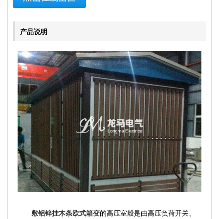
产品说明
敷铝锌挂木条欧式箱变
的高压室般是由高压负荷开关、