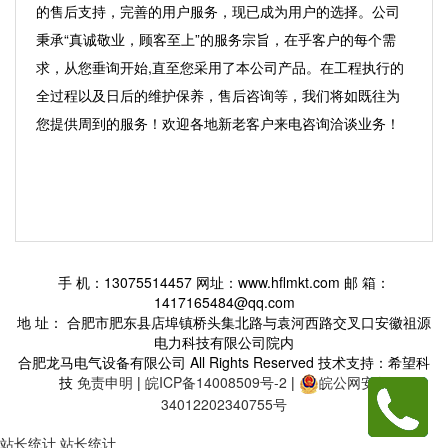
的售后支持，完善的用户服务，现已成为用户的选择。公司
秉承“真诚敬业，顾客至上”的服务宗旨，在乎客户的每个需
求，从您垂询开始,直至您采用了本公司产品。在工程执行的
全过程以及日后的维护保养，售后咨询等，我们将如既往为
您提供周到的服务！欢迎各地新老客户来电咨询洽谈业务！
手 机：13075514457 网址：www.hflmkt.com 邮 箱：
1417165484@qq.com
地 址： 合肥市肥东县店埠镇桥头集北路与袁河西路交叉口安徽祖源
电力科技有限公司院内
合肥龙马电气设备有限公司 All Rights Reserved 技术支持：希望科
技
免责申明
|
皖ICP备14008509号-2
|
皖公网安备
34012202340755号
站长统计
站长统计