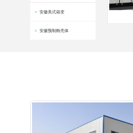
安徽美式箱变
安徽预制舱壳体