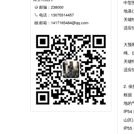
中型预
邮编：238000
地基(
电话：13075514457
关键
邮箱：1417165484@qq.com
适应
大预制
绳、抗
关键
适应
2. 
根据
地的
IP
山区
IP