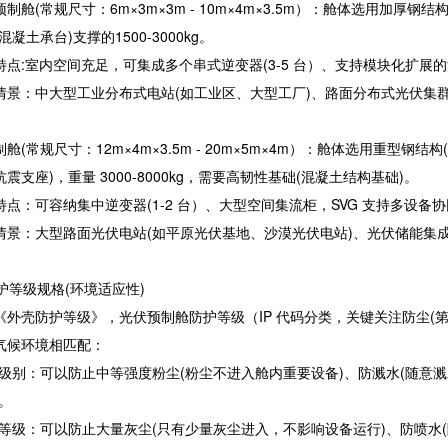
制舱(常规尺寸：6m×3m×3m - 10m×4m×3.5m）：舱体选用加厚钢
混凝土承台)支撑的1500-3000kg。
特点:室内空间充足，可集成多个串式逆变器(3-5 台）、支持模块化扩
情景：中大型工业分布式电站(如工业区、大型工厂)、路面分布式光伏集群
舱(常规尺寸：12m×4m×3.5m - 20m×5m×4m）：舱体选用重型钢结
震支座)，重量 3000-8000kg，需要高韧性基础(混凝土结构基础)。
特点：可容纳集中逆变器(1-2 台）、大型空间集流柜，SVG 支持多设
情景：大型路面光伏电站(如平原光伏基地、沙漠光伏电站)、光伏储能集成
保护等级规格(环境适应性)
《外壳防护等级》，光伏预制舱防护等级（IP 代码分类，关键关注防尘(第
气候环境相匹配：
54 级别：可以防止中等强度粉尘(粉尘不进入舱内重要设备)、防溅水(随意
)。
55 等级：可以防止大量灰尘(只有少量灰尘进入，不影响设备运行)、防喷水