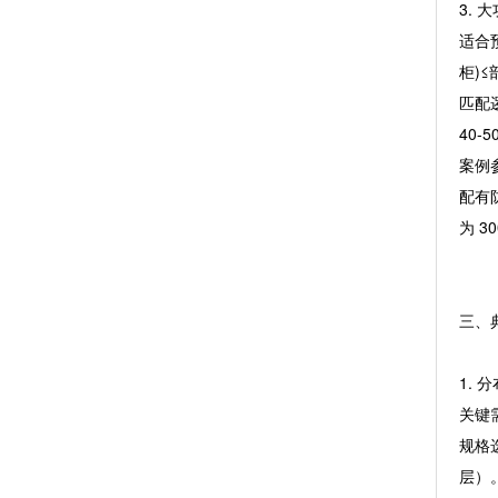
3. 
适合预
柜)≤
匹配
40
案例参
配有
为 3
三、
1. 
关键
规格
层）