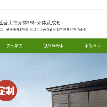
！
经营工控壳体非标壳体及成套
高、低压电气柜同时也是工业自动化控制等设备经营的企业
美式箱变
预制舱壳体
案例展示