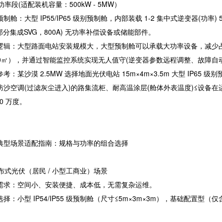
大功率段(适配装机容量：500kW - 5MW）
制舱：大型 IP55/IP65 级别预制舱，内部装载 1-2 集中式逆变器(功率) 5
部分集成SVG，800A) 无功率补偿设备或储能部件。
逻辑：大型路面电站安装规模大，大型预制舱可以承载大功率设备，减少占地面
-50㎡），并通过智能监控系统实现无人值守(逆变器参数远程调整、故障自
考：某沙漠 2.5MW 选择地面光伏电站 15m×4m×3.5m 大型 IP65 级别
防沙空调(过滤灰尘进入)的路集流柜、耐高温涂层(舱体外表温度)≤设备在
00 万度。
典型场景适配指南：规格与功率的组合选择
分布式光伏（居民 / 小型工商业）场景
需求：空间小、安装便捷、成本低，无需复杂运维。
选择：小型 IP54/IP55 级预制舱（尺寸≤5m×3m×3m），基础配
。