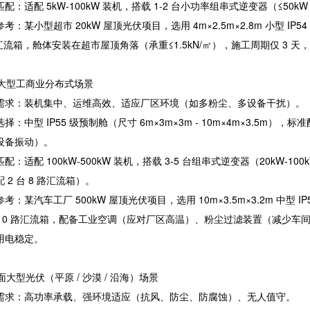
配：适配 5kW-100kW 装机，搭载 1-2 台小功率组串式逆变器（≤50k
考：某小型超市 20kW 屋顶光伏项目，选用 4m×2.5m×2.8m 小型 IP5
路汇流箱，舱体安装在超市屋顶角落（承重≤1.5kN/㎡），施工周期仅 3 天，
 中大型工商业分布式场景
需求：装机集中、运维高效、适应厂区环境（如多粉尘、多设备干扰）。
择：中型 IP55 级预制舱（尺寸 6m×3m×3m - 10m×4m×3.5
设备振动）。
配：适配 100kW-500kW 装机，搭载 3-5 台组串式逆变器（20kW-10
 2 台 8 路汇流箱）。
考：某汽车工厂 500kW 屋顶光伏项目，选用 10m×3.5m×3.2m 中型 I
台 10 路汇流箱，配备工业空调（应对厂区高温）、粉尘过滤装置（减少车
用电稳定。
地面大型光伏（平原 / 沙漠 / 沿海）场景
需求：高功率承载、强环境适应（抗风、防尘、防腐蚀）、无人值守。