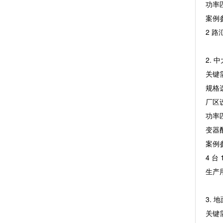
功率匹
案例参
2 
2.
关键
规格选
厂区
功率匹
变器配
案例参
4 
生产
3. 
关键