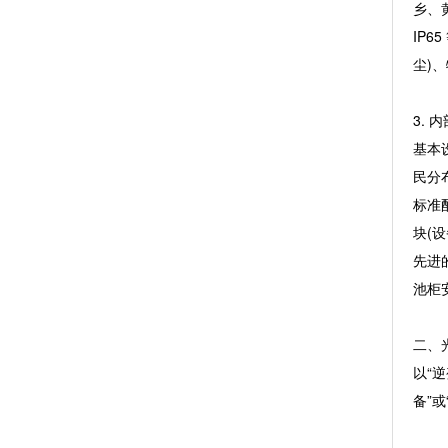
乡、
IP
尘)
3. 
基本
民分
标准
块(
先进
池柜
二、
以“
备”