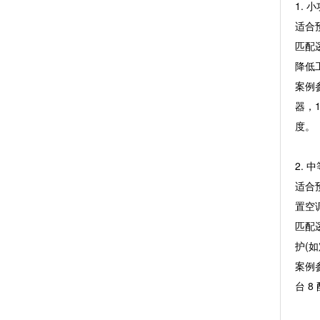
1. 
适合预
匹配
降低
案例参
器，
度。
2. 
适合预
置空
匹配
护(
案例参
台 